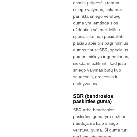
esminių rūpesčių tampa
sniego valymas, tinkamai
parinkta sniego verstuvų
guma yra lemtinga šios
užduoties sėkmei. Mūsų
specialistai nori pasidalinti
plačiau apie tris pagrindinius
gumos tipus: SBR, specialus
gumos mišinys ir gumulanas,
siekdami užtikrinti, kad jūsų
sniego valymas būtų kuo
saugesnis, greitesnis ir
efektyvesnis.
SBR (bendrosios
paskirties guma)
SBR arba bendrosios
paskirties guma yra dažnai
naudojama kaip sniego
verstuvų guma. Ši guma turi
mažesnį atsparumą