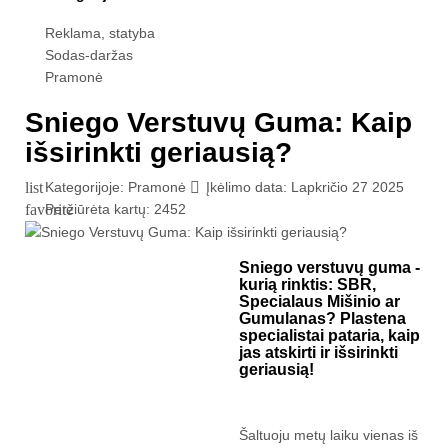
Reklama, statyba
Sodas-daržas
Pramonė
Sniego Verstuvų Guma: Kaip
išsirinkti geriausią?
Kategorijoje:
Pramonė
Įkėlimo data:
Lapkričio
27
2025
list

Peržiūrėta kartų:
2452
favorite
Sniego verstuvų guma -
kurią rinktis: SBR,
Specialaus Mišinio ar
Gumulanas? Plastena
specialistai pataria, kaip
jas atskirti ir išsirinkti
geriausią!
Šaltuoju metų laiku vienas iš