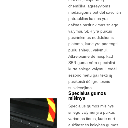
chemiškai agresyvioms
medžiagoms bet dėl savo itin
patrauklios kainos yra
dažnas pasirinkimas sniego
valymui. SBR yra puikus
pasirinkimas nedideliems
plotams, kurie yra padengti
puriu sniegu, valymui.
Atkreipiame dėmesį, kad
SBR guma nėra specialiai
kurta sniego valymui, todėl
sezono metu gali tekti ją
pasikeisti dėl greitesnio
susidevėjimo.
Specialus gumos
mišinys
Specialus gumos mišinys
sniego valymui yra puikus
variantas tiems, kurie nori
aukštesnės kokybės gumos.