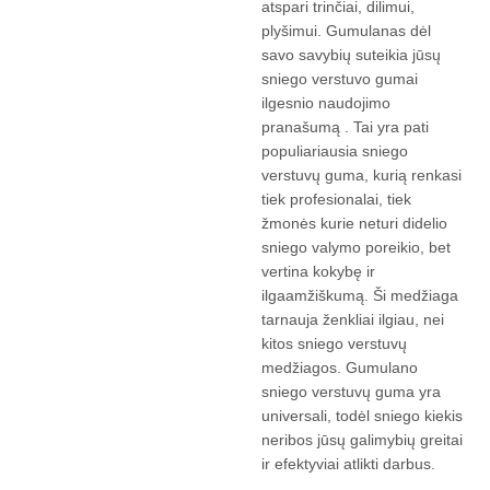
atspari trinčiai, dilimui,
plyšimui. Gumulanas dėl
savo savybių suteikia jūsų
sniego verstuvo gumai
ilgesnio naudojimo
pranašumą . Tai yra pati
populiariausia sniego
verstuvų guma, kurią renkasi
tiek profesionalai, tiek
žmonės kurie neturi didelio
sniego valymo poreikio, bet
vertina kokybę ir
ilgaamžiškumą. Ši medžiaga
tarnauja ženkliai ilgiau, nei
kitos sniego verstuvų
medžiagos. Gumulano
sniego verstuvų guma yra
universali, todėl sniego kiekis
neribos jūsų galimybių greitai
ir efektyviai atlikti darbus.