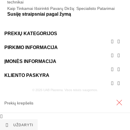
technikai
Kaip Tinkamai Išsirinkti Pavarų Diržą: Specialisto Patarimai
Susiję straipsniai pagal žymą
PREKIŲ KATEGORIJOS


PIRKIMO INFORMACIJA


ĮMONĖS INFORMACIJA


KLIENTO PASKYRA


© 2026 UAB Plastena. Visos teisės saugomos.
Prekių krepšelis


UŽDARYTI