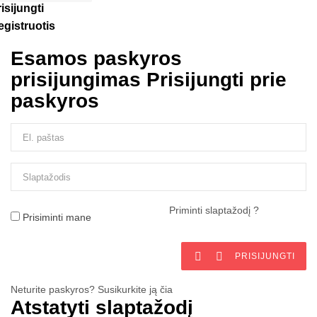
isijungti
egistruotis
Esamos paskyros
prisijungimas
Prisijungti prie
paskyros
Priminti slaptažodį ?
Prisiminti mane


PRISIJUNGTI
Neturite paskyros? Susikurkite ją čia
Atstatyti slaptažodį