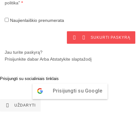
politika"
*
Naujienlaiškio prenumerata


SUKURTI PASKYRĄ
Jau turite paskyrą?
Prisijunkite dabar
Arba
Atstatykite slaptažodį
Prisijungti su socialiniais tinklais
Prisijungti su Google

UŽDARYTI