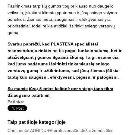
Pasirinkimas tarp šių gumos tipų priklauso nuo daugelio
veiksnių, įskaitant klimato ypatumus ir jūsų sniego valymo
poreikius. Žiemos metu, saugumas ir efektyvumas yra
prioritetiniai, todėl reikia atidžiai išsirinkti sniego verstuvų
gumą.
Svarbu pabrėžti, kad PLASTENA specialistai
rekomenduoja rinktis ne tik pagal funkcionalumą, bet ir
atsižvelgiant į gumos ilgaamžiškumą. Taigi, esame čia,
kad jums padėtume išsirinkti tinkamiausią sniego
verstuvų gumą ir užtikrintume, kad jūsų žiemos įšūkiai
taptų kuo saugesni, efektyvesni, pigesni ir patogesni.
Su mumis jūsų žiemos kelionė per sniegą taps tikra
džiaugsmo patirtimi!
Patinka:
Taip pat šioje kategorijoje
Continental AGRIDUR® profesionalūs diržai žemės ūkio