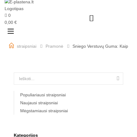
0

0,00 €
Perjungti
☰
navigaciją
straipsniai
Pramonė
Sniego Verstuvų Guma: Kaip išsiri

Populiariausi straipsniai
Naujausi straipsniai
Mėgstamiausi straipsniai
Kategorijos