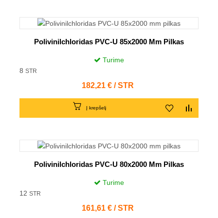
Polivinilchloridas PVC-U 85x2000 Mm Pilkas
Turime
8
STR
Kaina
182,21 € / STR
Į krepšelį
Polivinilchloridas PVC-U 80x2000 Mm Pilkas
Turime
12
STR
Kaina
161,61 € / STR