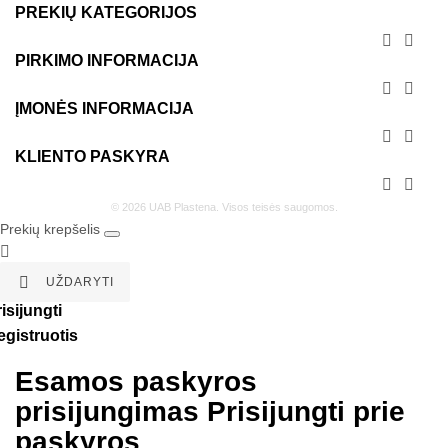
PREKIŲ KATEGORIJOS


PIRKIMO INFORMACIJA


ĮMONĖS INFORMACIJA


KLIENTO PASKYRA


© 2026 UAB Plastena. Visos teisės saugomos.
Prekių krepšelis


UŽDARYTI
isijungti
egistruotis
Esamos paskyros
prisijungimas
Prisijungti prie
paskyros