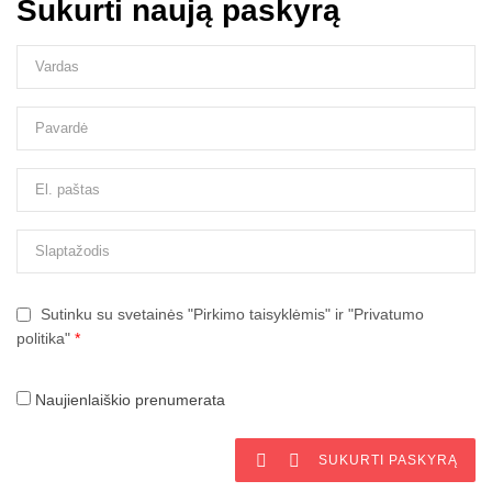
Sukurti naują paskyrą
Sutinku su svetainės "Pirkimo taisyklėmis" ir "Privatumo
politika"
*
Naujienlaiškio prenumerata


SUKURTI PASKYRĄ