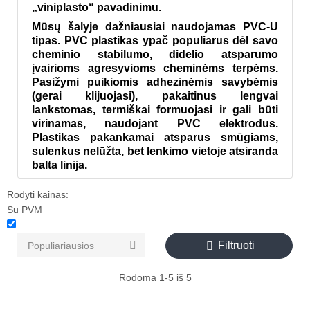
„viniplasto“ pavadinimu.
Mūsų šalyje dažniausiai naudojamas PVC-U
tipas. PVC plastikas ypač populiarus dėl savo
cheminio stabilumo, didelio atsparumo
įvairioms agresyvioms cheminėms terpėms.
Pasižymi puikiomis adhezinėmis savybėmis
(gerai klijuojasi), pakaitinus lengvai
lankstomas, termiškai formuojasi ir gali būti
virinamas, naudojant PVC elektrodus.
Plastikas pakankamai atsparus smūgiams,
sulenkus nelūžta, bet lenkimo vietoje atsiranda
balta linija.
Rodyti kainas:
Su PVM
Filtruoti


Populiariausios
Rodoma 1-5 iš 5