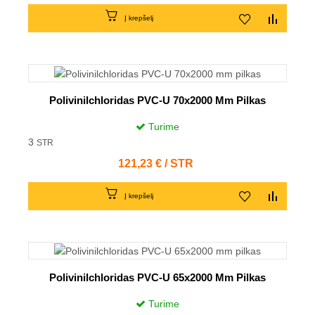
Į krepšelį
Polivinilchloridas PVC-U 70x2000 Mm Pilkas
Turime
3
STR
Kaina
121,23 € / STR
Į krepšelį
Polivinilchloridas PVC-U 65x2000 Mm Pilkas
Turime