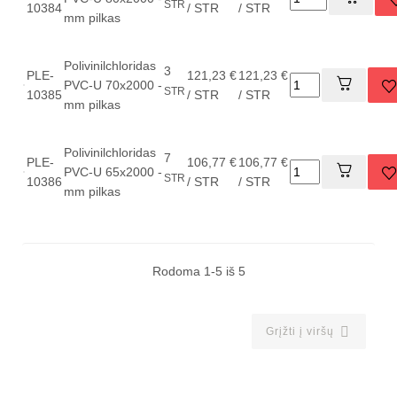
STR
10384
/ STR
/ STR
mm pilkas
Polivinilchloridas
3
PLE-
121,23 €
121,23 €
PVC-U 70x2000
-
STR
10385
/ STR
/ STR
mm pilkas
Polivinilchloridas
7
PLE-
106,77 €
106,77 €
PVC-U 65x2000
-
STR
10386
/ STR
/ STR
mm pilkas
Rodoma 1-5 iš 5

Grįžti į viršų