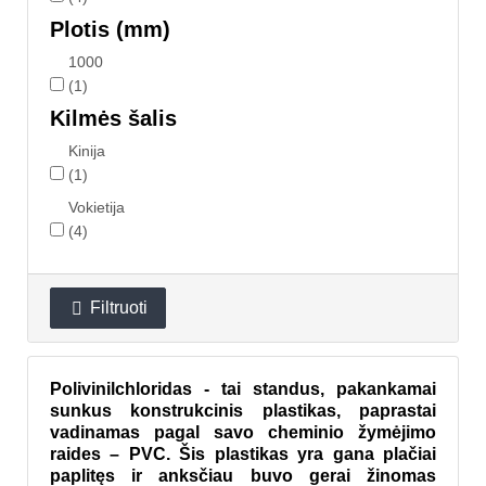
Plotis (mm)
1000
(1)
Kilmės šalis
Kinija
(1)
Vokietija
(4)
Filtruoti

Polivinilchloridas - tai standus, pakankamai
sunkus konstrukcinis plastikas, paprastai
vadinamas pagal savo cheminio žymėjimo
raides – PVC. Šis plastikas yra gana plačiai
paplitęs ir anksčiau buvo gerai žinomas