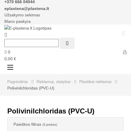
+370 666 04044
eplastena@plastena.lt
Užsakymo sekimas
Mano paskyra



0
0,00 €
Perjungti
☰
navigaciją
Pagrindinis
Reklamai, statybai
Plastikai reklamai
Polivinilchloridas (PVC-U)
Polivinilchloridas (PVC-U)
Paieškos filtras
(5 prekės)