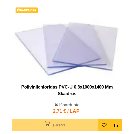
IŠPARDUOTA
Polivinilchloridas PVC-U 0.3x1000x1400 Mm
Skaidrus
Išparduota
Kaina
2,71 € / LAP
Į krepšelį