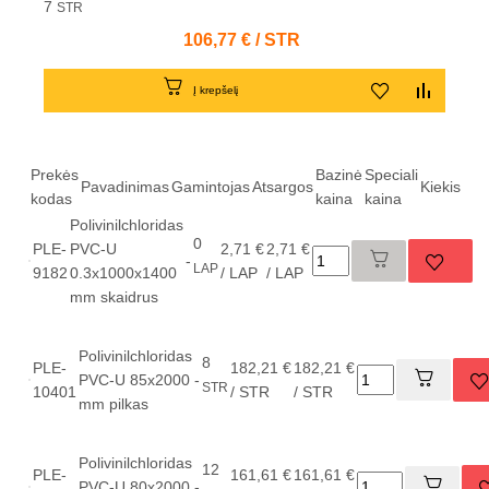
7
STR
Kaina
106,77 € / STR
Į krepšelį
Prekės
Bazinė
Speciali
Pavadinimas
Gamintojas
Atsargos
Kiekis
kodas
kaina
kaina
Polivinilchloridas
0
PLE-
PVC-U
2,71 €
2,71 €
-
LAP
9182
0.3x1000x1400
/ LAP
/ LAP
mm skaidrus
Polivinilchloridas
8
PLE-
182,21 €
182,21 €
PVC-U 85x2000
-
STR
10401
/ STR
/ STR
mm pilkas
Polivinilchloridas
12
PLE-
161,61 €
161,61 €
PVC-U 80x2000
-