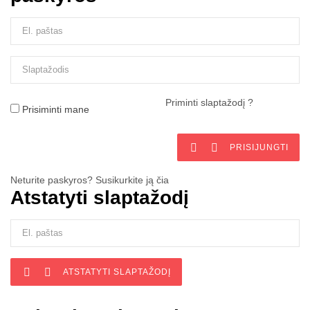
Priminti slaptažodį ?
Prisiminti mane


PRISIJUNGTI
Neturite paskyros? Susikurkite ją čia
Atstatyti slaptažodį


ATSTATYTI SLAPTAŽODĮ