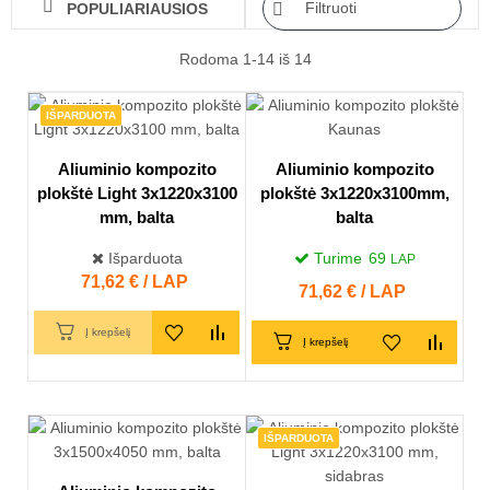

Filtruoti
POPULIARIAUSIOS

Rodoma 1-14 iš 14
IŠPARDUOTA
Aliuminio kompozito
Aliuminio kompozito
plokštė Light 3x1220x3100
plokštė 3x1220x3100mm,
mm, balta
balta
Išparduota
Turime
69
LAP
Kaina
71,62 € / LAP
Kaina
71,62 € / LAP
Į krepšelį
Į krepšelį
IŠPARDUOTA