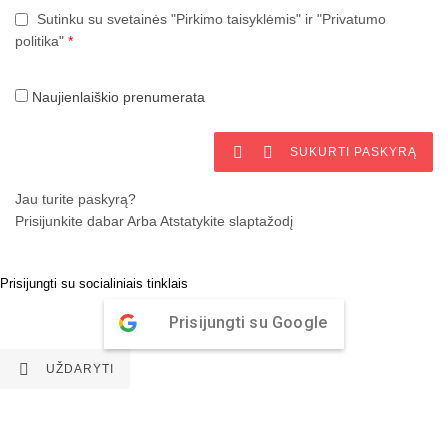
Sutinku su svetainės "Pirkimo taisyklėmis" ir "Privatumo
politika"
*
Naujienlaiškio prenumerata


SUKURTI PASKYRĄ
Jau turite paskyrą?
Prisijunkite dabar
Arba
Atstatykite slaptažodį
Prisijungti su socialiniais tinklais
Prisijungti su Google

UŽDARYTI