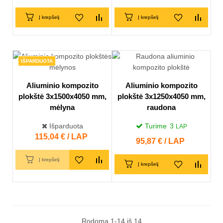
Į krepšelį
Į krepšelį
IŠPARDUOTA
Aliuminio kompozito
Aliuminio kompozito
plokštė 3x1500x4050 mm,
plokštė 3x1250x4050 mm,
mėlyna
raudona
Išparduota
Turime
3
LAP
Kaina
115,04 € / LAP
Kaina
95,87 € / LAP
Į krepšelį
Į krepšelį
Rodoma 1-14 iš 14