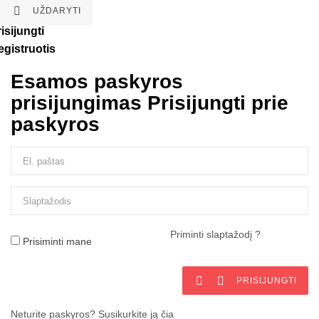

UŽDARYTI
isijungti
egistruotis
Esamos paskyros
prisijungimas
Prisijungti prie
paskyros
Priminti slaptažodį ?
Prisiminti mane


PRISIJUNGTI
Neturite paskyros? Susikurkite ją čia