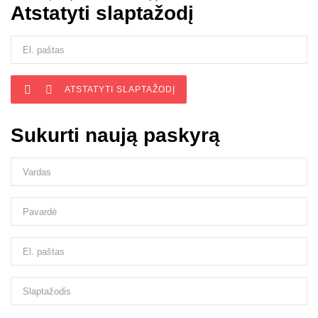
Atstatyti slaptažodį


ATSTATYTI SLAPTAŽODĮ
Sukurti naują paskyrą