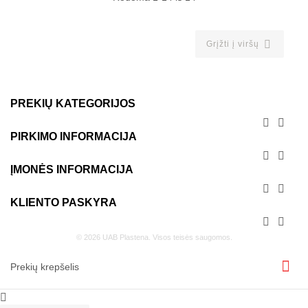

Grįžti į viršų
PREKIŲ KATEGORIJOS


PIRKIMO INFORMACIJA


ĮMONĖS INFORMACIJA


KLIENTO PASKYRA


© 2026 UAB Plastena. Visos teisės saugomos.
Prekių krepšelis
