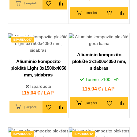
Į krepšelį
Į krepšelį
IŠPARDUOTA
Aliuminio kompozito
Aliuminio kompozito
plokštė 3x1500x4050 mm,
plokštė Light 3x1500x4050
sidabras
mm, sidabras
Turime
>100
LAP
Išparduota
Kaina
115,04 € / LAP
Kaina
115,04 € / LAP
Į krepšelį
Į krepšelį
IŠPARDUOTA
IŠPARDUOTA