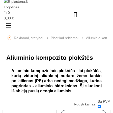
0

0,00 €
Perjungti
☰
navigaciją
Reklamai, statybai
Plastikai reklamai
Aliuminio kompoz
Aliuminio kompozito plokštės
Aliuminio kompozicinės plokštės - tai plokštės,
kurių vidurinį sliuoksnį sudaro žemo tankio
polietilenas (PE) arba nedegi medžiaga, kurios
pagrindas - aliuminio hidroksidas. Šį sluoksnį
iš abiejų pusių dengia aliuminis.
Su PVM
Rodyti kainas: