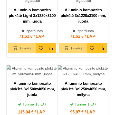
Aliuminio kompozito
Aliuminio kompozito
plokštė Light 3x1220x3100
plokštė 3x1220x3100 mm,
mm, juoda
juoda
Išparduota
Išparduota
Kaina
71,62 € / LAP
Kaina
71,62 € / LAP
Į krepšelį
Į krepšelį
Aliuminio kompozito
Aliuminio kompozito
plokštė 3x1500x4050 mm,
plokštė 3x1250x4050 mm,
juoda
mėlyna
Turime
16
Turime
1
LAP
LAP
Kaina
115,04 € / LAP
Kaina
95,87 € / LAP