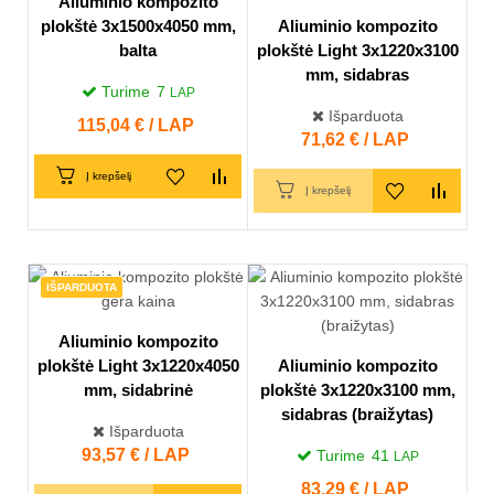
Aliuminio kompozito
plokštė 3x1500x4050 mm,
Aliuminio kompozito
balta
plokštė Light 3x1220x3100
mm, sidabras
Turime
7
LAP
Išparduota
Kaina
115,04 € / LAP
Kaina
71,62 € / LAP
Į krepšelį
Į krepšelį
IŠPARDUOTA
Aliuminio kompozito
plokštė Light 3x1220x4050
Aliuminio kompozito
mm, sidabrinė
plokštė 3x1220x3100 mm,
sidabras (braižytas)
Išparduota
Kaina
93,57 € / LAP
Turime
41
LAP
Kaina
83,29 € / LAP