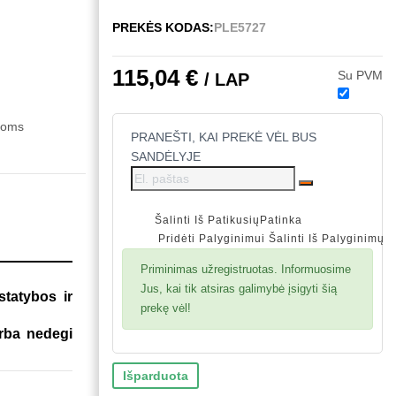
PREKĖS KODAS:
PLE5727
115,04 €
Su PVM
/ LAP
čioms
PRANEŠTI, KAI PREKĖ VĖL BUS
SANDĖLYJE
Šalinti Iš Patikusių
Patinka
Pridėti Palyginimui
Šalinti Iš Palyginimų
Priminimas užregistruotas. Informuosime
Jus, kai tik atsiras galimybė įsigyti šią
statybos ir
prekę vėl!
arba nedegi
Išparduota