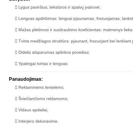
Lygus paviršius, tekstūros ir spalvų įvairovė;
Lengvas apdirbimas: lengvai pjaunamas, frezuojamas, lankstom
Mažas plėtimosi ir susitraukimo koeficientas: matmenys lieka
Tvirta medžiagos struktūra: pjaunant, frezuojant bei lenkiant 
Didelis atsparumas aplinkos poveikiui;
Ypatingai tvirtas ir lengvas.
Panaudojimas:
Reklaminėms lentelėms;
Šviečiančioms reklamoms;
Vidaus apdailai;
Interjero dekoravime.