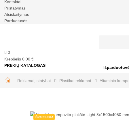
Kontaktai
Pristatymas
Atsiskaitymas
Parduotuvės
0
Krepšelis
0,00 €
PREKIŲ KATALOGAS
Išparduotuv
Reklamai, statybai
Plastikai reklamai
Aliuminio kompo
IŠPARDUOTA