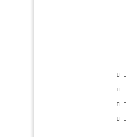







