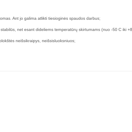
as. Ant jo galima atlikti tiesioginės spaudos darbus;
 stabilūs, net esant dideliems temperatūrų skirtumams (nuo -50 C iki +
plokštės neišsikraipys, neišsisluoksniuos;