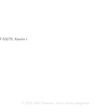
 LT-53275, Kauno r.
© 2026 UAB Plastena. Visos teisės saugomos.