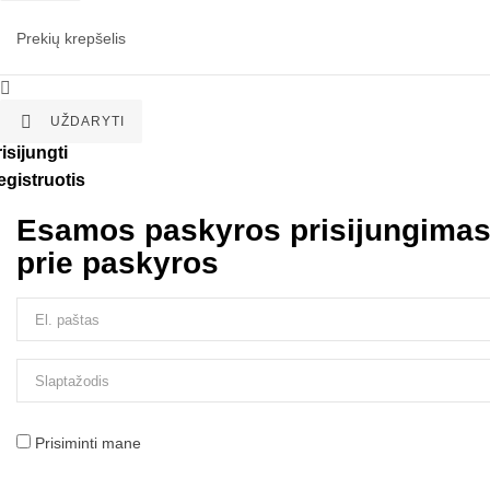
Prekių krepšelis


UŽDARYTI
isijungti
egistruotis
Esamos paskyros prisijungima
prie paskyros
Prisiminti mane