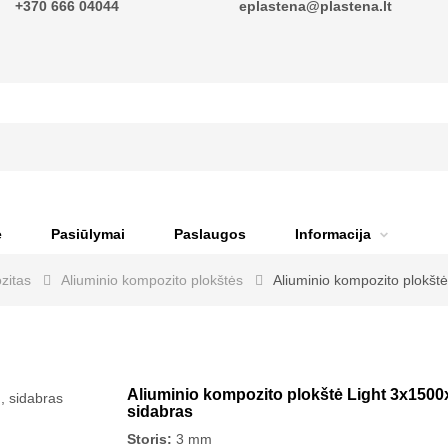
+370 666 04044
eplastena@plastena.lt
ė
Pasiūlymai
Paslaugos
Informacija
zitas
Aliuminio kompozito plokštės
Aliuminio kompozito plokšt
Aliuminio kompozito plokštė Light 3x1500
sidabras
Storis:
3 mm