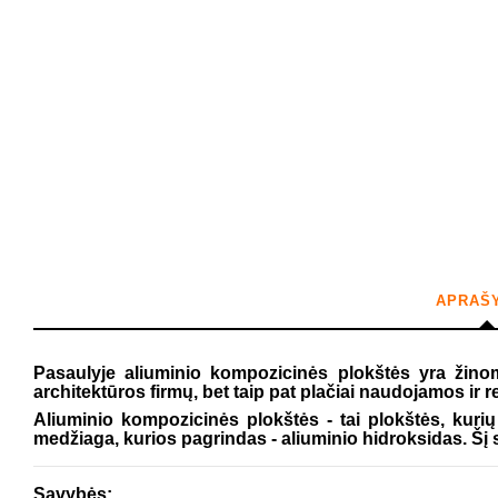
APRAŠ
Pasaulyje aliuminio kompozicinės plokštės yra žinom
architektūros firmų, bet taip pat plačiai naudojamos ir
Aliuminio kompozicinės plokštės - tai plokštės, kuri
medžiaga, kurios pagrindas - aliuminio hidroksidas. Šį s
Savybės: