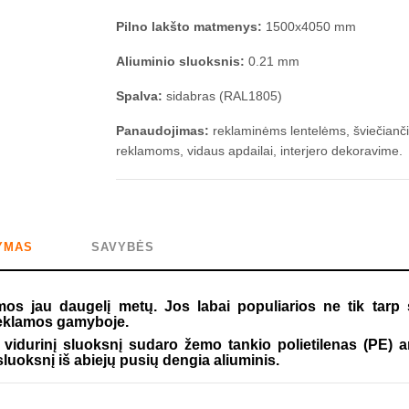
Pilno lakšto matmenys:
1500x4050 mm
Aliuminio sluoksnis:
0.21 mm
Spalva:
sidabras (RAL1805)
Panaudojimas:
reklaminėms lentelėms, šviečian
reklamoms, vidaus apdailai, interjero dekoravime.
YMAS
SAVYBĖS
os jau daugelį metų. Jos labai populiarios ne tik tarp 
 reklamos gamyboje.
ų vidurinį sluoksnį sudaro žemo tankio polietilenas (PE) 
luoksnį iš abiejų pusių dengia aliuminis.