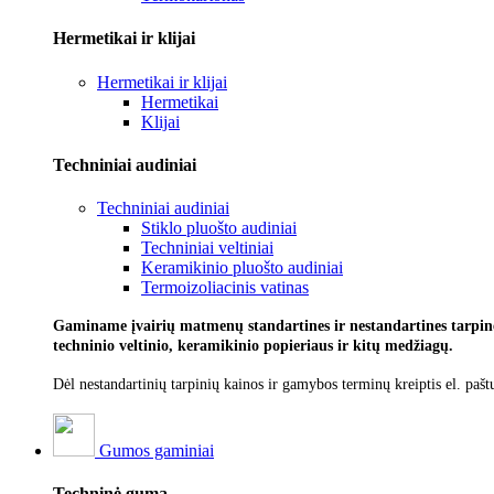
Hermetikai ir klijai
Hermetikai ir klijai
Hermetikai
Klijai
Techniniai audiniai
Techniniai audiniai
Stiklo pluošto audiniai
Techniniai veltiniai
Keramikinio pluošto audiniai
Termoizoliacinis vatinas
Gaminame įvairių matmenų standartines ir nestandartines tarpines
techninio veltinio, keramikinio popieriaus ir kitų medžiagų.
Dėl nestandartinių tarpinių kainos ir gamybos terminų kreiptis el. pašt
Gumos gaminiai
Techninė guma