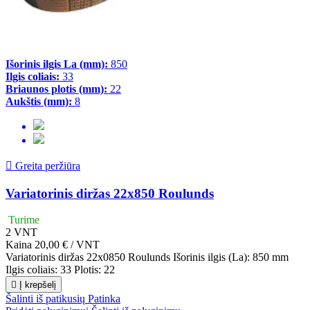
Išorinis ilgis La (mm):
850
Ilgis coliais:
33
Briaunos plotis (mm):
22
Aukštis (mm):
8

Greita peržiūra
Variatorinis diržas 22x850 Roulunds
Turime
2
VNT
Kaina
20,00 € / VNT
Variatorinis diržas 22x0850 Roulunds Išorinis ilgis (La): 850 mm
Ilgis coliais: 33 Plotis: 22

Į krepšelį
Šalinti iš patikusių
Patinka