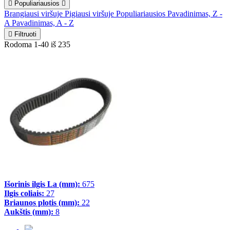

Populiariausios

Brangiausi viršuje
Pigiausi viršuje
Populiariausios
Pavadinimas, Z -
A
Pavadinimas, A - Z

Filtruoti
Rodoma 1-40 iš 235
Išorinis ilgis La (mm):
675
Ilgis coliais:
27
Briaunos plotis (mm):
22
Aukštis (mm):
8