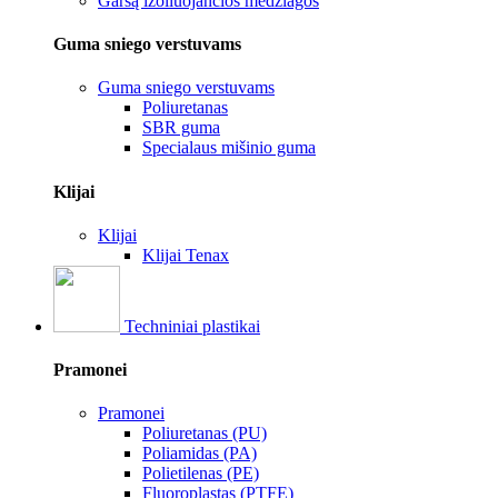
Garsą izoliuojančios medžiagos
Guma sniego verstuvams
Guma sniego verstuvams
Poliuretanas
SBR guma
Specialaus mišinio guma
Klijai
Klijai
Klijai Tenax
Techniniai plastikai
Pramonei
Pramonei
Poliuretanas (PU)
Poliamidas (PA)
Polietilenas (PE)
Fluoroplastas (PTFE)