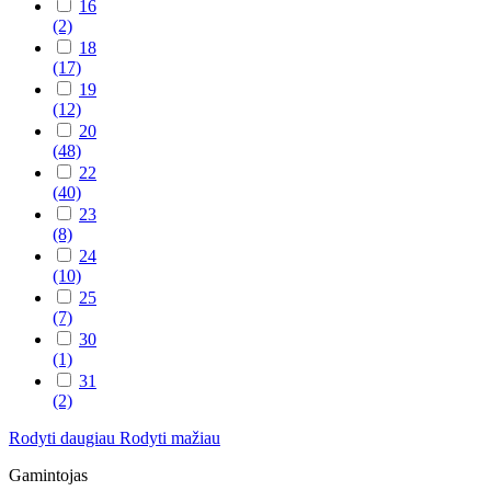
16
(2)
18
(17)
19
(12)
20
(48)
22
(40)
23
(8)
24
(10)
25
(7)
30
(1)
31
(2)
Rodyti daugiau
Rodyti mažiau
Gamintojas