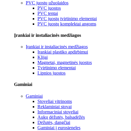
PVC juostų užuolaidos
PVC juostos
PVC tentai
PVC juostų tvirtinimo elementai
PVC juostų komplektai angoms
Įrankiai ir instaliacinės medžiagos
Įrankiai ir instaliacinės medžiagos
Įrankiai plastiko apdirbimui
Klijai
Magnetai, magnetinės juostos
Tvirtinimo elementai
Lipnios juostos
Gaminiai
Gaminiai
Stoveliai vitrinoms
Reklaminiai stovai
Informaciniai stoveliai
Aukų dėžutės, balsadėžės
Dėžutės, dangčiai
Gaminiai į eurosieneles