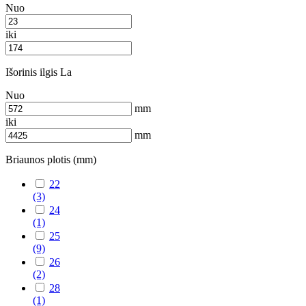
Nuo
iki
Išorinis ilgis La
Nuo
mm
iki
mm
Briaunos plotis (mm)
22
(3)
24
(1)
25
(9)
26
(2)
28
(1)