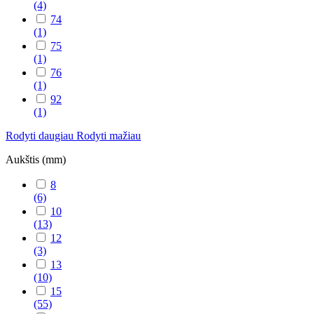
(4)
74
(1)
75
(1)
76
(1)
92
(1)
Rodyti daugiau
Rodyti mažiau
Aukštis (mm)
8
(6)
10
(13)
12
(3)
13
(10)
15
(55)