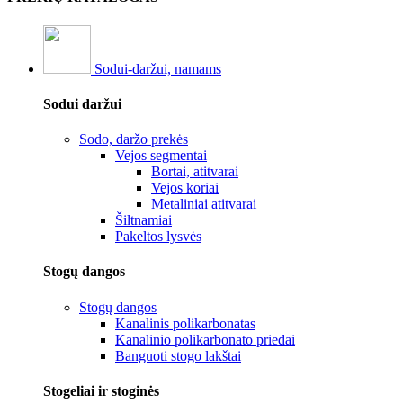
Sodui-daržui, namams
Sodui daržui
Sodo, daržo prekės
Vejos segmentai
Bortai, atitvarai
Vejos koriai
Metaliniai atitvarai
Šiltnamiai
Pakeltos lysvės
Stogų dangos
Stogų dangos
Kanalinis polikarbonatas
Kanalinio polikarbonato priedai
Banguoti stogo lakštai
Stogeliai ir stoginės