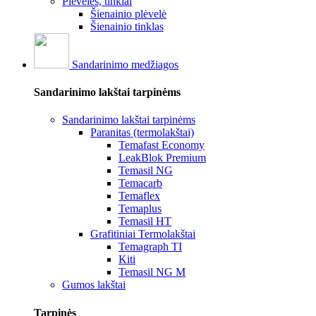
Plėvelės, tinklai
Šienainio plėvelė
Šienainio tinklas
Sandarinimo medžiagos
Sandarinimo lakštai tarpinėms
Sandarinimo lakštai tarpinėms
Paranitas (termolakštai)
Temafast Economy
LeakBlok Premium
Temasil NG
Temacarb
Temaflex
Temaplus
Temasil HT
Grafitiniai Termolakštai
Temagraph TI
Kiti
Temasil NG M
Gumos lakštai
Tarpinės