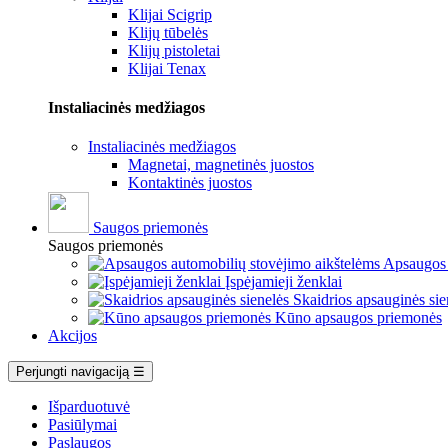
Klijai Scigrip
Klijų tūbelės
Klijų pistoletai
Klijai Tenax
Instaliacinės medžiagos
Instaliacinės medžiagos
Magnetai, magnetinės juostos
Kontaktinės juostos
Saugos priemonės
Saugos priemonės
Apsaugos 
Įspėjamieji ženklai
Skaidrios apsauginės sie
Kūno apsaugos priemonės
Akcijos
Perjungti navigaciją
☰
Išparduotuvė
Pasiūlymai
Paslaugos