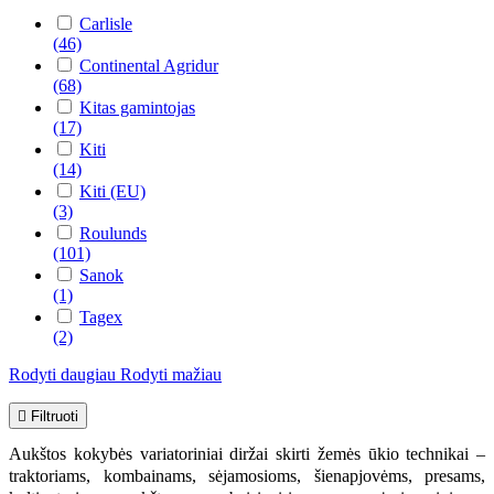
Carlisle
(46)
Continental Agridur
(68)
Kitas gamintojas
(17)
Kiti
(14)
Kiti (EU)
(3)
Roulunds
(101)
Sanok
(1)
Tagex
(2)
Rodyti daugiau
Rodyti mažiau

Filtruoti
Aukštos kokybės variatoriniai diržai skirti žemės ūkio technikai –
traktoriams, kombainams, sėjamosioms, šienapjovėms, presams,