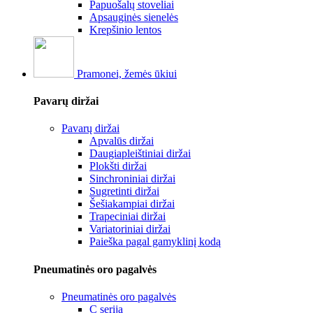
Papuošalų stoveliai
Apsauginės sienelės
Krepšinio lentos
Pramonei, žemės ūkiui
Pavarų diržai
Pavarų diržai
Apvalūs diržai
Daugiapleištiniai diržai
Plokšti diržai
Sinchroniniai diržai
Sugretinti diržai
Šešiakampiai diržai
Trapeciniai diržai
Variatoriniai diržai
Paieška pagal gamyklinį kodą
Pneumatinės oro pagalvės
Pneumatinės oro pagalvės
C serija