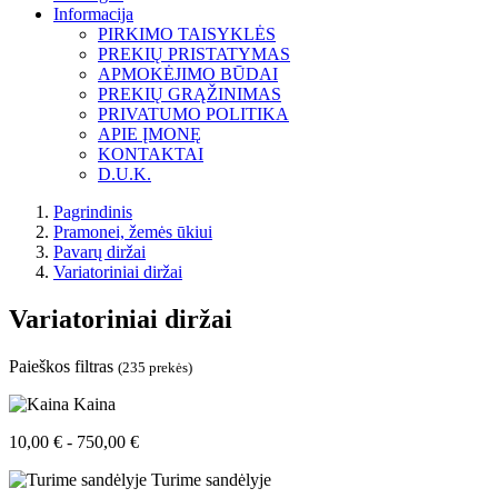
Informacija
PIRKIMO TAISYKLĖS
PREKIŲ PRISTATYMAS
APMOKĖJIMO BŪDAI
PREKIŲ GRĄŽINIMAS
PRIVATUMO POLITIKA
APIE ĮMONĘ
KONTAKTAI
D.U.K.
Pagrindinis
Pramonei, žemės ūkiui
Pavarų diržai
Variatoriniai diržai
Variatoriniai diržai
Paieškos filtras
(235 prekės)
Kaina
10,00 € - 750,00 €
Turime sandėlyje