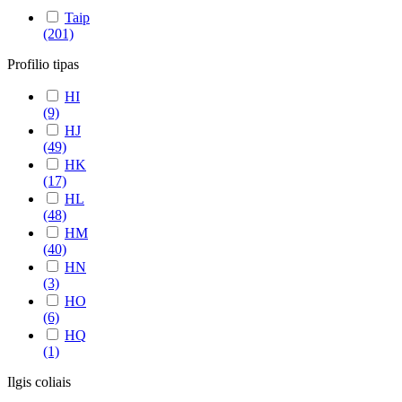
Taip
(201)
Profilio tipas
HI
(9)
HJ
(49)
HK
(17)
HL
(48)
HM
(40)
HN
(3)
HO
(6)
HQ
(1)
Ilgis coliais