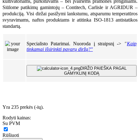
kultivatoriams, purkštuvams – bei įvairiems pramonės įrenginiams.
Siūlome patikimų gamintojų – Contitech, Carlisle ir AGRIDUR –
produkciją. Visi diržai pasižymi lankstumu, atsparumu temperatūros
svyravimams, naftos produktams ir atitinka ISO-1813 antistatikos
standartą.
Specialisto Patarimai. Nuoroda į straipsnį ->
"
Kaip
tinkamai išsirinkti pavarų diržą?"
DIRŽO PAIEŠKA PAGAL
GAMYKLINĮ KODĄ
Yra 235 prekės (-ių).
Rodyti kainas:
Su PVM
Rūšiuoti