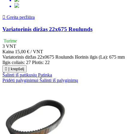

Greita peržiūra
Variatorinis diržas 22x675 Roulunds
Turime
3
VNT
Kaina
15,00 € / VNT
Variatorinis diržas 22x0675 Roulunds Išorinis ilgis (La): 675 mm
Ilgis coliais: 27 Plotis: 22

Į krepšelį
Šalinti iš patikusių
Patinka
Pridėti palyginimui
Šalinti iš palyginimų