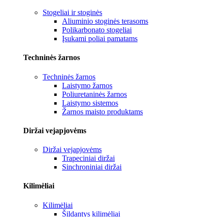
Stogeliai ir stoginės
Aliuminio stoginės terasoms
Polikarbonato stogeliai
Įsukami poliai pamatams
Techninės žarnos
Techninės žarnos
Laistymo žarnos
Poliuretaninės žarnos
Laistymo sistemos
Žarnos maisto produktams
Diržai vejapjovėms
Diržai vejapjovėms
Trapeciniai diržai
Sinchroniniai diržai
Kilimėliai
Kilimėliai
Šildantys kilimėliai