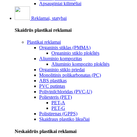
Apsauginiai kilimėliai
Reklamai, statybai
Skaidrūs plastikai reklamai
Plastikai reklamai
Organinis stiklas (PMMA)
Organinio stiklo plokštės
Aliuminio kompozitas
Aliuminio kompozito plokštės
Organinio stiklo priedai
Monolitinis polikarbonatas (PC)
ABS plastikas
PVC putintas
Polivinilchloridas (PVC-U)
Poliesteris (PET)
PET-A
PET-G
Polistirenas (GPPS)
Skaidraus plastiko likučiai
Neskaidrūs plastikai reklamai