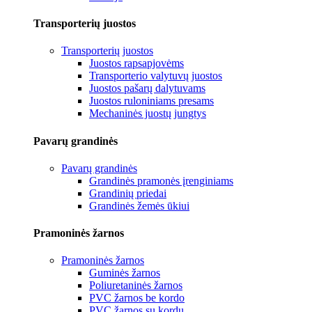
Transporterių juostos
Transporterių juostos
Juostos rapsapjovėms
Transporterio valytuvų juostos
Juostos pašarų dalytuvams
Juostos ruloniniams presams
Mechaninės juostų jungtys
Pavarų grandinės
Pavarų grandinės
Grandinės pramonės įrenginiams
Grandinių priedai
Grandinės žemės ūkiui
Pramoninės žarnos
Pramoninės žarnos
Guminės žarnos
Poliuretaninės žarnos
PVC žarnos be kordo
PVC žarnos su kordu