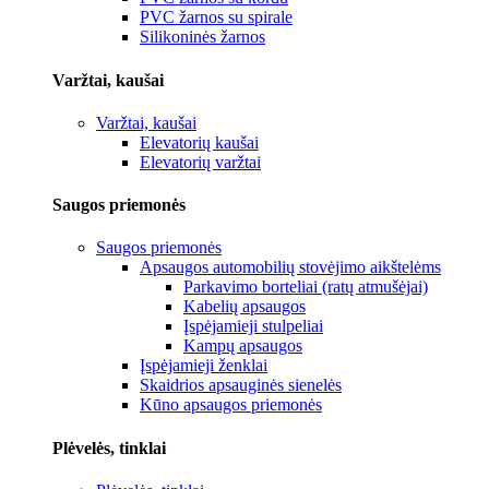
PVC žarnos su spirale
Silikoninės žarnos
Varžtai, kaušai
Varžtai, kaušai
Elevatorių kaušai
Elevatorių varžtai
Saugos priemonės
Saugos priemonės
Apsaugos automobilių stovėjimo aikštelėms
Parkavimo borteliai (ratų atmušėjai)
Kabelių apsaugos
Įspėjamieji stulpeliai
Kampų apsaugos
Įspėjamieji ženklai
Skaidrios apsauginės sienelės
Kūno apsaugos priemonės
Plėvelės, tinklai