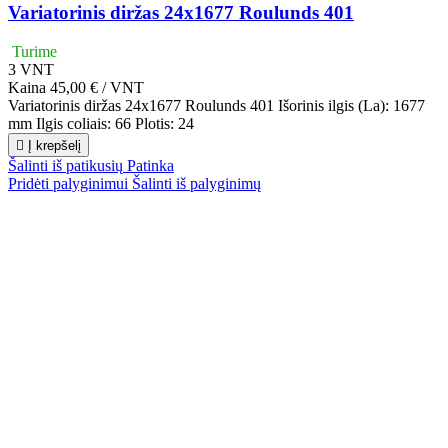
Variatorinis diržas 24x1677 Roulunds 401
Turime
3
VNT
Kaina
45,00 € / VNT
Variatorinis diržas 24x1677 Roulunds 401 Išorinis ilgis (La): 1677
mm Ilgis coliais: 66 Plotis: 24

Į krepšelį
Šalinti iš patikusių
Patinka
Pridėti palyginimui
Šalinti iš palyginimų