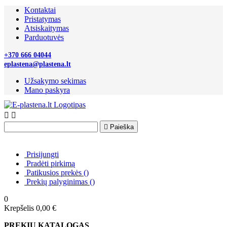
Kontaktai
Pristatymas
Atsiskaitymas
Parduotuvės
+370 666 04044
eplastena@plastena.lt
Užsakymo sekimas
Mano paskyra



Paieška
Prisijungti
Pradėti pirkimą
Patikusios prekės
(
)
Prekių palyginimas
(
)
0
Krepšelis
0,00 €
PREKIŲ KATALOGAS