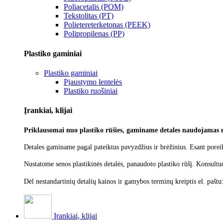
Poliacetalis (POM)
Tekstolitas (PT)
Polietereterketonas (PEEK)
Polipropilenas (PP)
Plastiko gaminiai
Plastiko gaminiai
Pjaustymo lentelės
Plastiko ruošiniai
Įrankiai, klijai
Priklausomai nuo plastiko rūšies, gaminame detales naudojamas 
Detales gaminame pagal pateiktus pavyzdžius ir brėžinius. Esant poreik
Nustatome senos plastikinės detalės, panaudoto plastiko rūšį.
Konsultu
Dėl nestandartinių detalių kainos ir gamybos terminų kreiptis el. paštu
Įrankiai, klijai