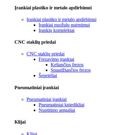
Įrankiai plastiko ir metalo apdirbimui
Įrankiai plastiko ir metalo apdirbimui
Įrankiai nuožulų nuėmimui
Įrankių komplektai
CNC staklių priedai
CNC staklių priedai
Frezavimo įrankiai
Keliančios frezos
Spaudžiančios frezos
Šepetėliai
Pneumatiniai įrankiai
Pneumatiniai įrankiai
Pneumatiniai kniedikliai
Nupūtimo antgaliai
Klijai
Klijai