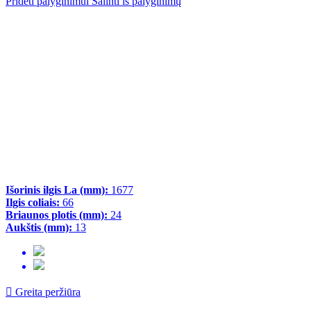
Pridėti palyginimui
Šalinti iš palyginimų
Išorinis ilgis La (mm):
1677
Ilgis coliais:
66
Briaunos plotis (mm):
24
Aukštis (mm):
13

Greita peržiūra