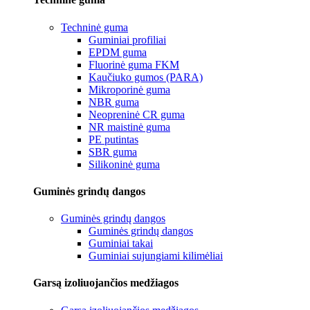
Techninė guma
Guminiai profiliai
EPDM guma
Fluorinė guma FKM
Kaučiuko gumos (PARA)
Mikroporinė guma
NBR guma
Neopreninė CR guma
NR maistinė guma
PE putintas
SBR guma
Silikoninė guma
Guminės grindų dangos
Guminės grindų dangos
Guminės grindų dangos
Guminiai takai
Guminiai sujungiami kilimėliai
Garsą izoliuojančios medžiagos