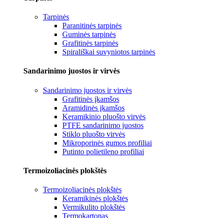
Tarpinės
Paranitinės tarpinės
Guminės tarpinės
Grafitinės tarpinės
Spirališkai suvyniotos tarpinės
Sandarinimo juostos ir virvės
Sandarinimo juostos ir virvės
Grafitinės įkamšos
Aramidinės įkamšos
Keramikinio pluošto virvės
PTFE sandarinimo juostos
Stiklo pluošto virvės
Mikroporinės gumos profiliai
Putinto polietileno profiliai
Termoizoliacinės plokštės
Termoizoliacinės plokštės
Keramikinės plokštės
Vermikulito plokštės
Termokartonas