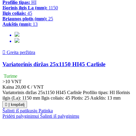
Profilio tipas:
HI
Išorinis ilgis La (mm):
1150
Ilgis coliais:
45
Briaunos plotis (mm):
25
Aukštis (mm):
13

Greita peržiūra
Variatorinis diržas 25x1150 HI45 Carlisle
Turime
>10
VNT
Kaina
20,00 € / VNT
Variatorinis diržas 25x1150 HI45 Carlisle Profilio tipas: HI Išorinis
ilgis (La): 1150 mm Ilgis coliais: 45 Plotis: 25 Aukštis: 13 mm

Į krepšelį
Šalinti iš patikusių
Patinka
Pridėti palyginimui
Šalinti iš palyginimų