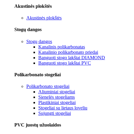
Akustinės plokštės
Akustinės plokštės
Stogų dangos
Stogų dangos
Kanalinis polikarbonatas
Kanalinio polikarbonato priedai
Banguoti stogo lakštai DIAMOND
Banguoti stogo lakštai PVC
Polikarbonato stogeliai
Polikarbonato stogeliai
Aliuminiai stogeliai
Sienelės stogeliams
Plastikiniai stogeliai
Stogeliai su lietaus loveliu
Sujungti stogeliai
PVC juostų užuolaidos