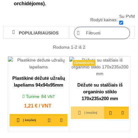
orchidėjoms).
Su PVM
Rodyti kainas:

Filtruoti
POPULIARIAUSIOS

Rodoma 1-2 iš 2
IŠPARDUOTA
Plastikinė dėžutė užrašų
lapeliams 94x94x95mm
Dėžutė su stalčiais iš
organinio stiklo
Turime
84
VNT
170x235x200 mm
Kaina
1,21 € / VNT
Į krepšelį
Į krepšelį