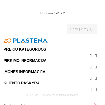
Rodoma 1-2 iš 2

Grįžti į viršų
PREKIŲ KATEGORIJOS


PIRKIMO INFORMACIJA


ĮMONĖS INFORMACIJA


KLIENTO PASKYRA


© 2026 UAB Plastena. Visos teisės saugomos.