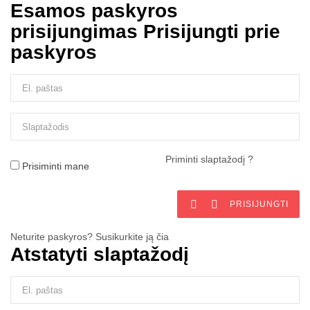
Esamos paskyros
prisijungimas
Prisijungti prie
paskyros
Priminti slaptažodį ?
Prisiminti mane


PRISIJUNGTI
Neturite paskyros? Susikurkite ją čia
Atstatyti slaptažodį