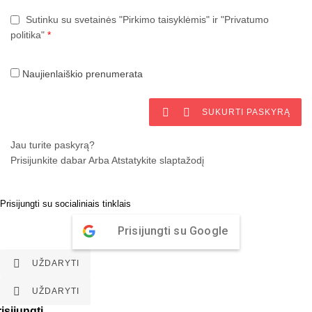
Sutinku su svetainės "Pirkimo taisyklėmis" ir "Privatumo
politika"
*
Naujienlaiškio prenumerata


SUKURTI PASKYRĄ
Jau turite paskyrą?
Prisijunkite dabar
Arba
Atstatykite slaptažodį
Prisijungti su socialiniais tinklais
Prisijungti su Google

UŽDARYTI

UŽDARYTI
isijungti