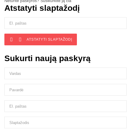
Neturite paskyros? Susikurkite ją čia
Atstatyti slaptažodį


ATSTATYTI SLAPTAŽODĮ
Sukurti naują paskyrą