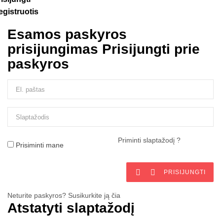
egistruotis
Esamos paskyros
prisijungimas
Prisijungti prie
paskyros
Priminti slaptažodį ?
Prisiminti mane


PRISIJUNGTI
Neturite paskyros? Susikurkite ją čia
Atstatyti slaptažodį