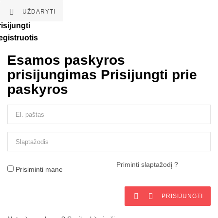

UŽDARYTI
isijungti
egistruotis
Esamos paskyros
prisijungimas
Prisijungti prie
paskyros
Priminti slaptažodį ?
Prisiminti mane


PRISIJUNGTI