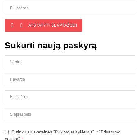


ATSTATYTI SLAPTAŽODĮ
Sukurti naują paskyrą
Sutinku su svetainės "Pirkimo taisyklėmis" ir "Privatumo
politika"
*