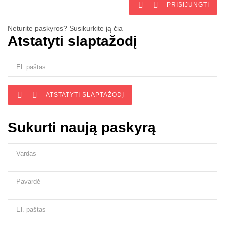


PRISIJUNGTI
Neturite paskyros? Susikurkite ją čia
Atstatyti slaptažodį


ATSTATYTI SLAPTAŽODĮ
Sukurti naują paskyrą