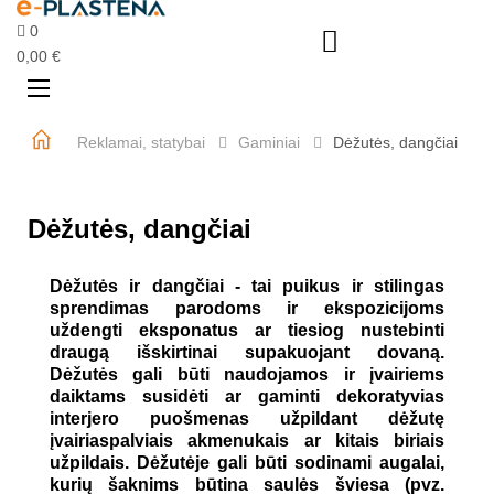
0

0,00 €
Perjungti
☰
navigaciją
Reklamai, statybai
Gaminiai
Dėžutės, dangčiai
Dėžutės, dangčiai
Dėžutės ir dangčiai - tai puikus ir stilingas
sprendimas parodoms ir ekspozicijoms
uždengti eksponatus ar tiesiog nustebinti
draugą išskirtinai supakuojant dovaną.
Dėžutės gali būti naudojamos ir įvairiems
daiktams susidėti ar gaminti dekoratyvias
interjero puošmenas užpildant dėžutę
įvairiaspalviais akmenukais ar kitais biriais
užpildais. Dėžutėje gali būti sodinami augalai,
kurių šaknims būtina saulės šviesa (pvz.