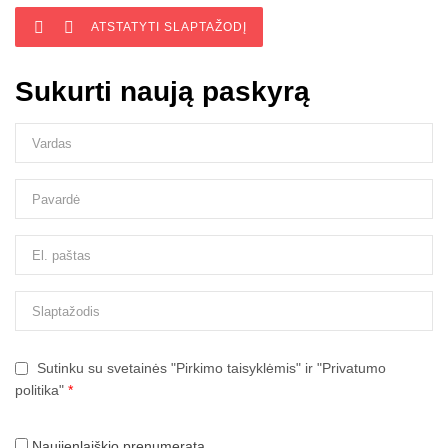


ATSTATYTI SLAPTAŽODĮ
Sukurti naują paskyrą
Sutinku su svetainės "Pirkimo taisyklėmis" ir "Privatumo
politika"
*
Naujienlaiškio prenumerata