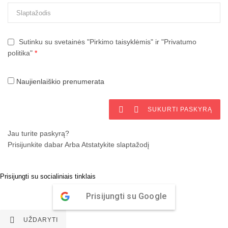
Sutinku su svetainės "Pirkimo taisyklėmis" ir "Privatumo
politika"
*
Naujienlaiškio prenumerata


SUKURTI PASKYRĄ
Jau turite paskyrą?
Prisijunkite dabar
Arba
Atstatykite slaptažodį
Prisijungti su socialiniais tinklais
Prisijungti su Google

UŽDARYTI