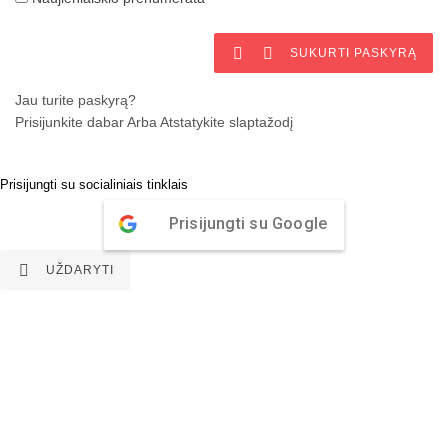


SUKURTI PASKYRĄ
Jau turite paskyrą?
Prisijunkite dabar
Arba
Atstatykite slaptažodį
Prisijungti su socialiniais tinklais
Prisijungti su Google

UŽDARYTI