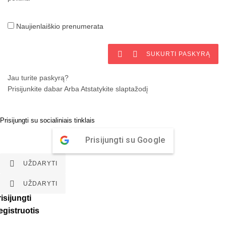
Naujienlaiškio prenumerata


SUKURTI PASKYRĄ
Jau turite paskyrą?
Prisijunkite dabar
Arba
Atstatykite slaptažodį
Prisijungti su socialiniais tinklais
Prisijungti su Google

UŽDARYTI

UŽDARYTI
isijungti
egistruotis