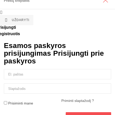
Prekių krepšelis


UŽDARYTI
isijungti
egistruotis
Esamos paskyros
prisijungimas
Prisijungti prie
paskyros
Priminti slaptažodį ?
Prisiminti mane