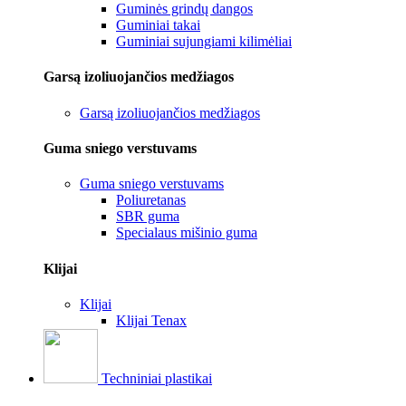
Guminės grindų dangos
Guminiai takai
Guminiai sujungiami kilimėliai
Garsą izoliuojančios medžiagos
Garsą izoliuojančios medžiagos
Guma sniego verstuvams
Guma sniego verstuvams
Poliuretanas
SBR guma
Specialaus mišinio guma
Klijai
Klijai
Klijai Tenax
Techniniai plastikai