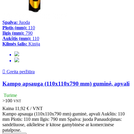
Spalva:
Juoda
Plotis (mm):
110
Ilgis (mm):
790
Aukštis (mm):
110
Kilmės šalis:
Kinija

Greita peržiūra
Kampo apsauga (110x110x790 mm) guminė, apvali
Turime
>100
VNT
Kaina
11,92 € / VNT
Kampo apsauga (110x110x790 mm) guminė, apvali Aukštis: 110
mm Plotis: 110 mm Ilgis: 790 mm Spalva: juoda Panaudojimas:
sandėliuose, aikštelėse ir kitose gamybinėse ar komercinėse
patalpose.