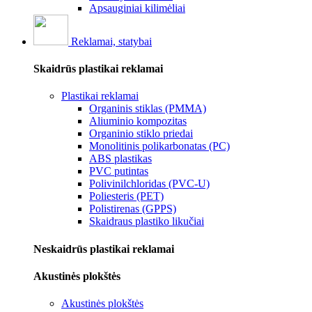
Apsauginiai kilimėliai
Reklamai, statybai
Skaidrūs plastikai reklamai
Plastikai reklamai
Organinis stiklas (PMMA)
Aliuminio kompozitas
Organinio stiklo priedai
Monolitinis polikarbonatas (PC)
ABS plastikas
PVC putintas
Polivinilchloridas (PVC-U)
Poliesteris (PET)
Polistirenas (GPPS)
Skaidraus plastiko likučiai
Neskaidrūs plastikai reklamai
Akustinės plokštės
Akustinės plokštės