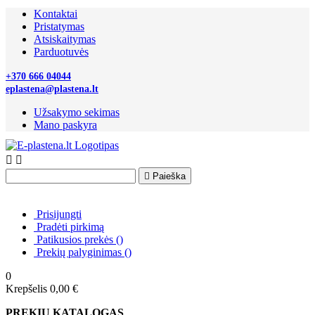
Kontaktai
Pristatymas
Atsiskaitymas
Parduotuvės
+370 666 04044
eplastena@plastena.lt
Užsakymo sekimas
Mano paskyra



Paieška
Prisijungti
Pradėti pirkimą
Patikusios prekės
(
)
Prekių palyginimas
(
)
0
Krepšelis
0,00 €
PREKIŲ KATALOGAS