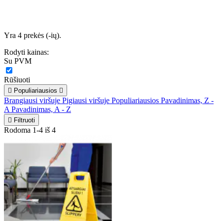
Yra 4 prekės (-ių).
Rodyti kainas:
Su PVM
Rūšiuoti

Populiariausios

Brangiausi viršuje
Pigiausi viršuje
Populiariausios
Pavadinimas, Z -
A
Pavadinimas, A - Z

Filtruoti
Rodoma 1-4 iš 4