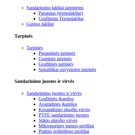
Sandarinimo lakštai tarpinėms
Paranitas (termolakštai)
Grafitiniai Termolakštai
Gumos lakštai
Tarpinės
Tarpinės
Paranitinės tarpinės
Guminės tarpinės
Grafitinės tarpinės
Spirališkai suvyniotos tarpinės
Sandarinimo juostos ir virvės
Sandarinimo juostos ir virvės
Grafitinės įkamšos
Aramidinės įkamšos
Keramikinio pluošto virvės
PTFE sandarinimo juostos
Stiklo pluošto virvės
Mikroporinės gumos profiliai
Putinto polietileno profiliai