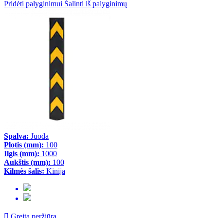
Pridėti palyginimui
Šalinti iš palyginimų
Spalva:
Juoda
Plotis (mm):
100
Ilgis (mm):
1000
Aukštis (mm):
100
Kilmės šalis:
Kinija

Greita peržiūra