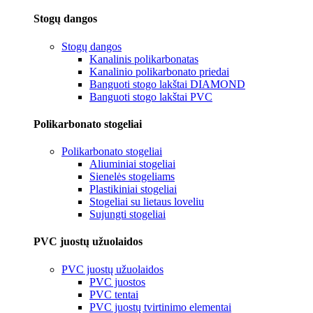
Stogų dangos
Stogų dangos
Kanalinis polikarbonatas
Kanalinio polikarbonato priedai
Banguoti stogo lakštai DIAMOND
Banguoti stogo lakštai PVC
Polikarbonato stogeliai
Polikarbonato stogeliai
Aliuminiai stogeliai
Sienelės stogeliams
Plastikiniai stogeliai
Stogeliai su lietaus loveliu
Sujungti stogeliai
PVC juostų užuolaidos
PVC juostų užuolaidos
PVC juostos
PVC tentai
PVC juostų tvirtinimo elementai