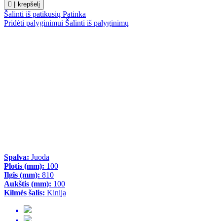

Į krepšelį
Šalinti iš patikusių
Patinka
Pridėti palyginimui
Šalinti iš palyginimų
Spalva:
Juoda
Plotis (mm):
100
Ilgis (mm):
810
Aukštis (mm):
100
Kilmės šalis:
Kinija