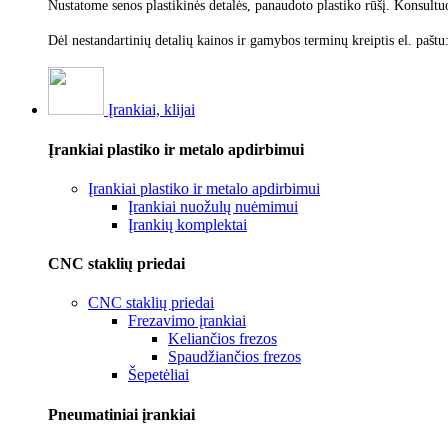
Nustatome senos plastikinės detalės, panaudoto plastiko rūšį.
Konsultu
Dėl nestandartinių detalių kainos ir gamybos terminų kreiptis el. paštu
Įrankiai, klijai
Įrankiai plastiko ir metalo apdirbimui
Įrankiai plastiko ir metalo apdirbimui
Įrankiai nuožulų nuėmimui
Įrankių komplektai
CNC staklių priedai
CNC staklių priedai
Frezavimo įrankiai
Keliančios frezos
Spaudžiančios frezos
Šepetėliai
Pneumatiniai įrankiai