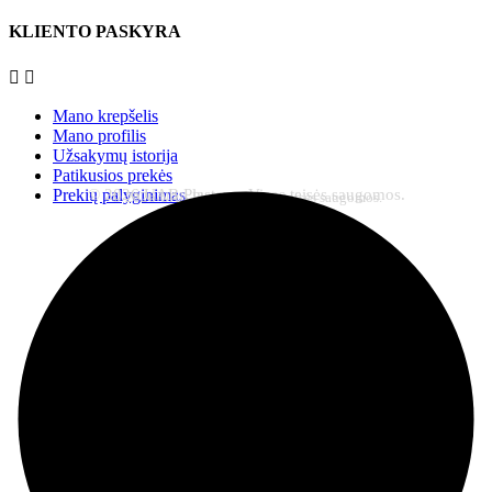
KLIENTO PASKYRA


Mano krepšelis
Mano profilis
Užsakymų istorija
Patikusios prekės
© 2026 UAB Plastena. Visos teisės saugomos.
Prekių palyginimas
© 2026 UAB Plastena. Visos teisės saugomos.