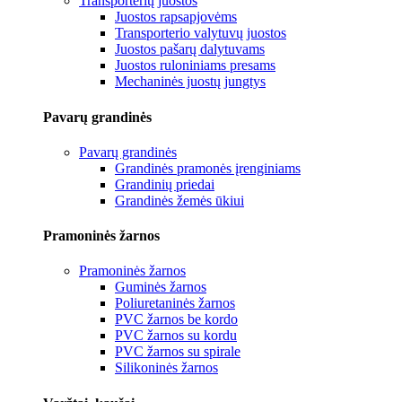
Transporterių juostos
Juostos rapsapjovėms
Transporterio valytuvų juostos
Juostos pašarų dalytuvams
Juostos ruloniniams presams
Mechaninės juostų jungtys
Pavarų grandinės
Pavarų grandinės
Grandinės pramonės įrenginiams
Grandinių priedai
Grandinės žemės ūkiui
Pramoninės žarnos
Pramoninės žarnos
Guminės žarnos
Poliuretaninės žarnos
PVC žarnos be kordo
PVC žarnos su kordu
PVC žarnos su spirale
Silikoninės žarnos