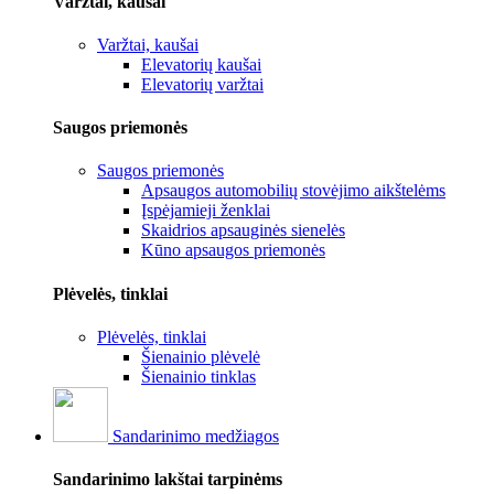
Varžtai, kaušai
Varžtai, kaušai
Elevatorių kaušai
Elevatorių varžtai
Saugos priemonės
Saugos priemonės
Apsaugos automobilių stovėjimo aikštelėms
Įspėjamieji ženklai
Skaidrios apsauginės sienelės
Kūno apsaugos priemonės
Plėvelės, tinklai
Plėvelės, tinklai
Šienainio plėvelė
Šienainio tinklas
Sandarinimo medžiagos
Sandarinimo lakštai tarpinėms