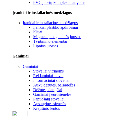
PVC juostų komplektai angoms
Įrankiai ir instaliacinės medžiagos
Įrankiai ir instaliacinės medžiagos
Įrankiai plastiko apdirbimui
Klijai
Magnetai, magnetinės juostos
Tvirtinimo elementai
Lipnios juostos
Gaminiai
Gaminiai
Stoveliai vitrinoms
Reklaminiai stovai
Informaciniai stoveliai
Aukų dėžutės, balsadėžės
Dėžutės, dangčiai
Gaminiai į eurosieneles
Papuošalų stoveliai
Apsauginės sienelės
Krepšinio lentos