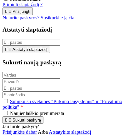
Priminti slaptažodį ?


Prisijungti
Neturite paskyros? Susikurkite ją čia
Atstatyti slaptažodį


Atstatyti slaptažodį
Sukurti naują paskyrą
Sutinku su svetainės "Pirkimo taisyklėmis" ir "Privatumo
politika"
*
Naujienlaiškio prenumerata


Sukurti paskyrą
Jau turite paskyrą?
Prisijunkite dabar
Arba
Atstatykite slaptažodį