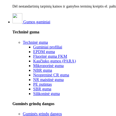
Dėl nestandartinių tarpinių kainos ir gamybos terminų kreiptis el. pašt
Gumos gaminiai
Techninė guma
Techninė guma
Guminiai profiliai
EPDM guma
Fluorinė guma FKM
Kaučiuko gumos (PARA)
Mikroporinė guma
NBR guma
Neopreninė CR guma
NR maistinė guma
PE putintas
SBR guma
Silikoninė guma
Guminės grindų dangos
Guminės grindų dangos