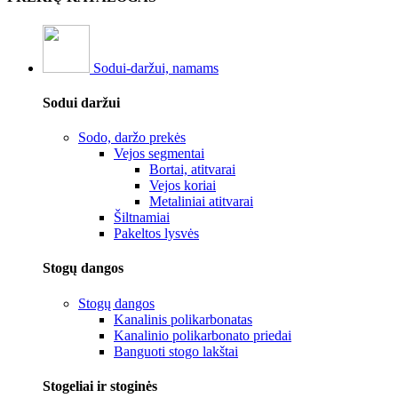
Sodui-daržui, namams
Sodui daržui
Sodo, daržo prekės
Vejos segmentai
Bortai, atitvarai
Vejos koriai
Metaliniai atitvarai
Šiltnamiai
Pakeltos lysvės
Stogų dangos
Stogų dangos
Kanalinis polikarbonatas
Kanalinio polikarbonato priedai
Banguoti stogo lakštai
Stogeliai ir stoginės