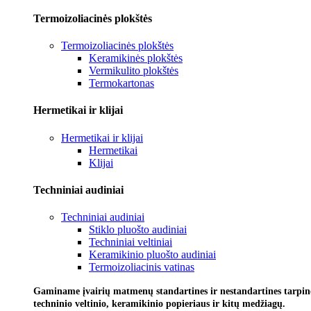
Termoizoliacinės plokštės
Termoizoliacinės plokštės
Keramikinės plokštės
Vermikulito plokštės
Termokartonas
Hermetikai ir klijai
Hermetikai ir klijai
Hermetikai
Klijai
Techniniai audiniai
Techniniai audiniai
Stiklo pluošto audiniai
Techniniai veltiniai
Keramikinio pluošto audiniai
Termoizoliacinis vatinas
Gaminame įvairių matmenų standartines ir nestandartines tarpines
techninio veltinio, keramikinio popieriaus ir kitų medžiagų.