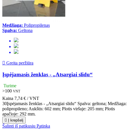
Medžiaga:
Polipropilenas
Spalva:
Geltona

Greita peržiūra
Įspėjamasis ženklas - „Atsargiai slidu“
Turime
>100
VNT
Kaina
7,74 € / VNT
30Įspėjamasis ženklas - „Atsargiai slidu“ Spalva: geltona; Medžiaga:
polipropileno; Aukštis: 602 mm; Plotis viršuje: 205 mm; Plotis
apačioje: 292 mm.

Į krepšelį
Šalinti iš patikusių
Patinka