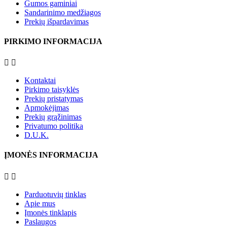
Gumos gaminiai
Sandarinimo medžiagos
Prekių išpardavimas
PIRKIMO INFORMACIJA


Kontaktai
Pirkimo taisyklės
Prekių pristatymas
Apmokėjimas
Prekių grąžinimas
Privatumo politika
D.U.K.
ĮMONĖS INFORMACIJA


Parduotuvių tinklas
Apie mus
Įmonės tinklapis
Paslaugos