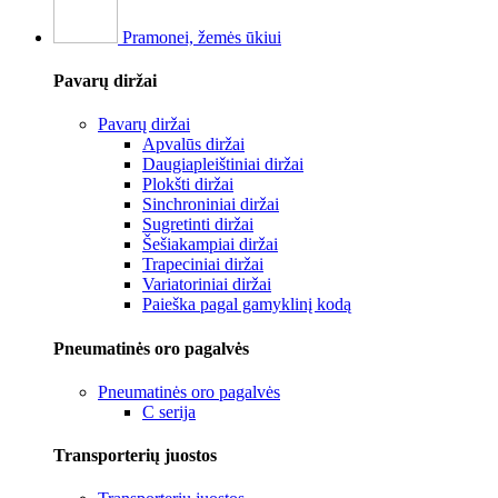
Pramonei, žemės ūkiui
Pavarų diržai
Pavarų diržai
Apvalūs diržai
Daugiapleištiniai diržai
Plokšti diržai
Sinchroniniai diržai
Sugretinti diržai
Šešiakampiai diržai
Trapeciniai diržai
Variatoriniai diržai
Paieška pagal gamyklinį kodą
Pneumatinės oro pagalvės
Pneumatinės oro pagalvės
C serija
Transporterių juostos