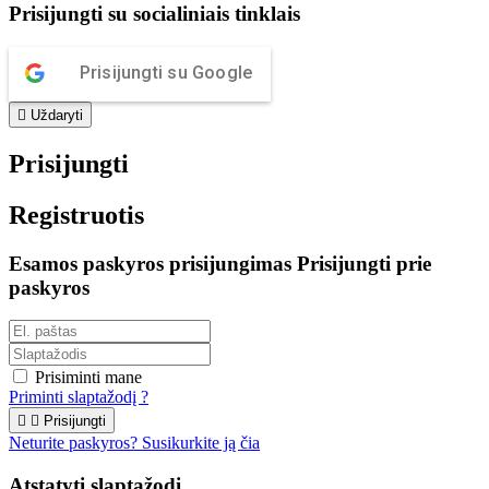
Prisijungti su socialiniais tinklais
Prisijungti su Google

Uždaryti
Prisijungti
Registruotis
Esamos paskyros prisijungimas
Prisijungti prie
paskyros
Prisiminti mane
Priminti slaptažodį ?


Prisijungti
Neturite paskyros? Susikurkite ją čia
Atstatyti slaptažodį