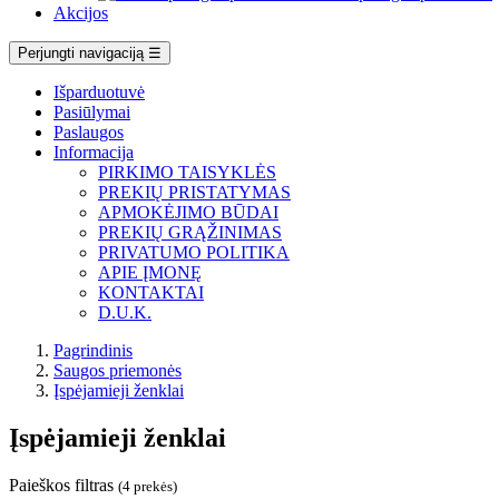
Akcijos
Perjungti navigaciją
☰
Išparduotuvė
Pasiūlymai
Paslaugos
Informacija
PIRKIMO TAISYKLĖS
PREKIŲ PRISTATYMAS
APMOKĖJIMO BŪDAI
PREKIŲ GRĄŽINIMAS
PRIVATUMO POLITIKA
APIE ĮMONĘ
KONTAKTAI
D.U.K.
Pagrindinis
Saugos priemonės
Įspėjamieji ženklai
Įspėjamieji ženklai
Paieškos filtras
(4 prekės)