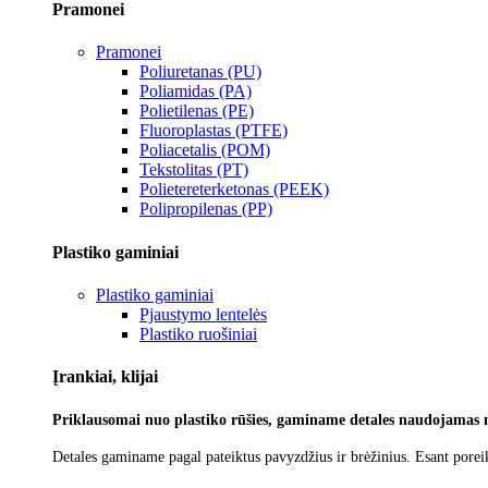
Pramonei
Pramonei
Poliuretanas (PU)
Poliamidas (PA)
Polietilenas (PE)
Fluoroplastas (PTFE)
Poliacetalis (POM)
Tekstolitas (PT)
Polietereterketonas (PEEK)
Polipropilenas (PP)
Plastiko gaminiai
Plastiko gaminiai
Pjaustymo lentelės
Plastiko ruošiniai
Įrankiai, klijai
Priklausomai nuo plastiko rūšies, gaminame detales naudojamas 
Detales gaminame pagal pateiktus pavyzdžius ir brėžinius. Esant poreik