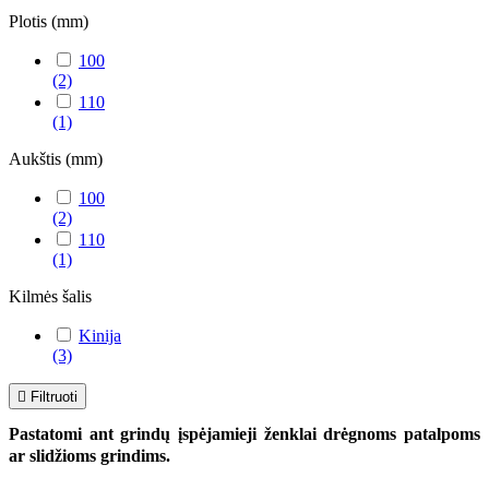
Plotis (mm)
100
(2)
110
(1)
Aukštis (mm)
100
(2)
110
(1)
Kilmės šalis
Kinija
(3)

Filtruoti
Pastatomi ant grindų įspėjamieji ženklai drėgnoms patalpoms
ar slidžioms grindims.