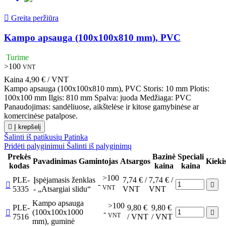

Greita peržiūra
Kampo apsauga (100x100x810 mm), PVC
Turime
>100
VNT
Kaina
4,90 € / VNT
Kampo apsauga (100x100x810 mm), PVC Storis: 10 mm Plotis:
100x100 mm Ilgis: 810 mm Spalva: juoda Medžiaga: PVC
Panaudojimas: sandėliuose, aikštelėse ir kitose gamybinėse ar
komercinėse patalpose.

Į krepšelį
Šalinti iš patikusių
Patinka
Pridėti palyginimui
Šalinti iš palyginimų
Prekės
Bazinė
Speciali
Pavadinimas
Gamintojas
Atsargos
Kieki
kodas
kaina
kaina
>100
PLE-
Įspėjamasis ženklas
7,74 € /
7,74 € /
-


VNT
5335
- „Atsargiai slidu“
VNT
VNT
Kampo apsauga
>100
PLE-
9,80 €
9,80 €
(100x100x1000
-


VNT
7516
/ VNT
/ VNT
mm), guminė