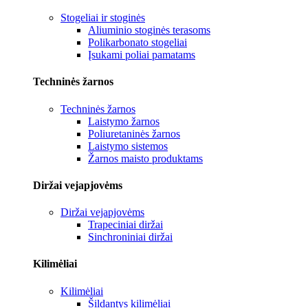
Stogeliai ir stoginės
Aliuminio stoginės terasoms
Polikarbonato stogeliai
Įsukami poliai pamatams
Techninės žarnos
Techninės žarnos
Laistymo žarnos
Poliuretaninės žarnos
Laistymo sistemos
Žarnos maisto produktams
Diržai vejapjovėms
Diržai vejapjovėms
Trapeciniai diržai
Sinchroniniai diržai
Kilimėliai
Kilimėliai
Šildantys kilimėliai