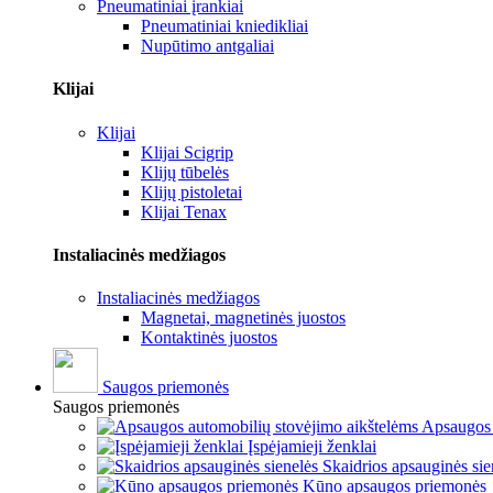
Pneumatiniai įrankiai
Pneumatiniai kniedikliai
Nupūtimo antgaliai
Klijai
Klijai
Klijai Scigrip
Klijų tūbelės
Klijų pistoletai
Klijai Tenax
Instaliacinės medžiagos
Instaliacinės medžiagos
Magnetai, magnetinės juostos
Kontaktinės juostos
Saugos priemonės
Saugos priemonės
Apsaugos 
Įspėjamieji ženklai
Skaidrios apsauginės sie
Kūno apsaugos priemonės