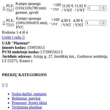
Kampo apsauga
>100
PLE-
11,92 €
11,92 €
(110x110x790 mm)
-


VNT
7517
/ VNT
/ VNT
guminė, apvali
Kampo apsauga
>100
PLE-
4,90 €
4,90 €
(100x100x810 mm),
-


VNT
7515
/ VNT
/ VNT
PVC
Rodoma 1-4 iš 4
Grįžti į viršų

UAB "Plastena“
Įmonės kodas:
159955613
PVM mokėtojo kodas:
LT599556113
Juridinis adresas:
Artojų g. 27, Ireniškių km., Garliavos seniūnija,
LT-53275, Kauno r.
PREKIŲ KATEGORIJOS


Sodui-daržui, namams
Reklamai, statybai
Pramonei, žemės ūkiui
Techniniai plastikai