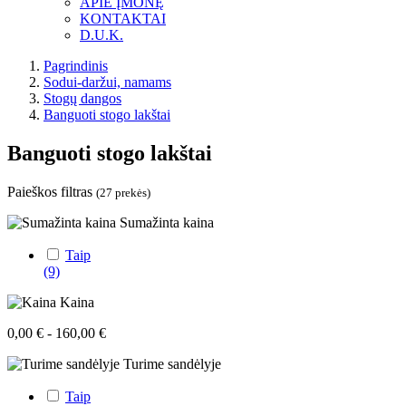
APIE ĮMONĘ
KONTAKTAI
D.U.K.
Pagrindinis
Sodui-daržui, namams
Stogų dangos
Banguoti stogo lakštai
Banguoti stogo lakštai
Paieškos filtras
(27 prekės)
Sumažinta kaina
Taip
(9)
Kaina
0,00 € - 160,00 €
Turime sandėlyje
Taip