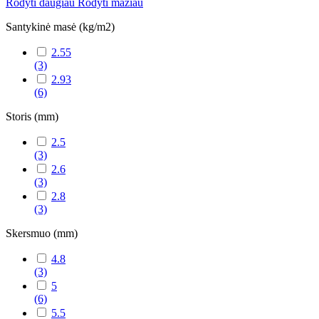
Rodyti daugiau
Rodyti mažiau
Santykinė masė (kg/m2)
2.55
(3)
2.93
(6)
Storis (mm)
2.5
(3)
2.6
(3)
2.8
(3)
Skersmuo (mm)
4.8
(3)
5
(6)
5.5