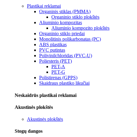
Plastikai reklamai
Organinis stiklas (PMMA)
Organinio stiklo plokštės
Aliuminio kompozitas
Aliuminio kompozito plokštės
Organinio stiklo priedai
Monolitinis polikarbonatas (PC)
ABS plastikas
PVC putintas
Polivinilchloridas (PVC-U)
Poliesteris (PET)
PET-A
PET-G
Polistirenas (GPPS)
Skaidraus plastiko likučiai
Neskaidrūs plastikai reklamai
Akustinės plokštės
Akustinės plokštės
Stogų dangos