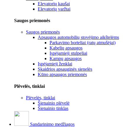
Elevatorių kaušai
Elevatorių varžtai
Saugos priemonės
Saugos priemonės
Apsaugos automobilių stovėjimo aikštelėms
Parkavimo borteliai (ratų atmušėjai)
Kabelių apsaugos
Įspėjamieji stulpeliai
Kampų apsaugos
Įspėjamieji ženklai
Skaidrios apsauginės sienelės
Kūno apsaugos priemonės
Plėvelės, tinklai
Plėvelės, tinklai
Šienainio plėvelė
Šienainio tinklas
Sandarinimo medžiagos