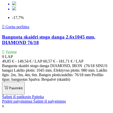
-17,7%

Greita peržiūra
Banguota skaidri stogo danga 2.6x1045 mm,
DIAMOND 76/18
Turime
9
LAP
Kaina
49,85 € - 149,54 € / LAP
60,57 € - 181,71 € / LAP
Banguota skaidri stogo danga DIAMOND, IRON (76/18 SINUS
banga) Lakšto plotis: 1045 mm. Efektyvus plotis: 980 mm. Lakšto
ilgis: 2m, 3m, 4m, 6m. Bangos plotis/aukštis: 76/18 mm Profilio
tipas: banguotas Spalva: Bespalvė (skaidri)
Pasirinkti
Šalinti iš patikusių
Patinka
Pridėti palyginimui
Šalinti iš palyginimų
x