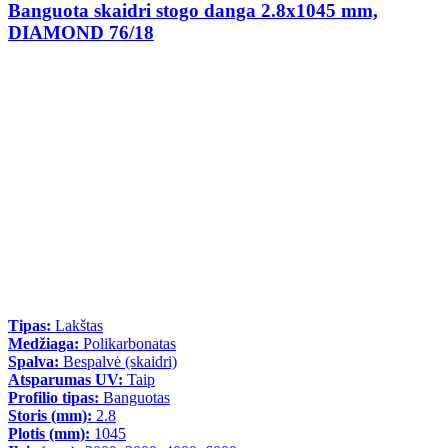
Banguota skaidri stogo danga 2.8x1045 mm,
DIAMOND 76/18
Tipas:
Lakštas
Medžiaga:
Polikarbonatas
Spalva:
Bespalvė (skaidri)
Atsparumas UV:
Taip
Profilio tipas:
Banguotas
Storis (mm):
2.8
Plotis (mm):
1045