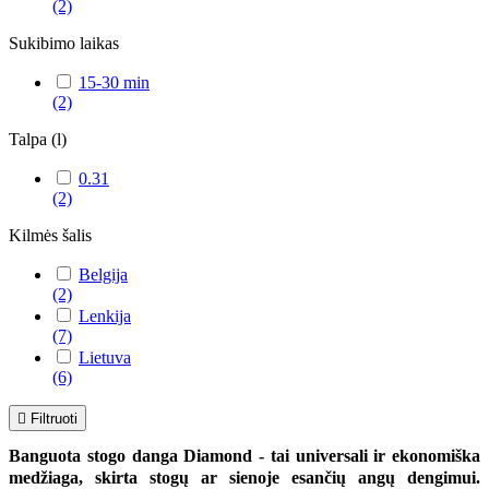
(2)
Sukibimo laikas
15-30 min
(2)
Talpa (l)
0.31
(2)
Kilmės šalis
Belgija
(2)
Lenkija
(7)
Lietuva
(6)

Filtruoti
Banguota stogo danga Diamond - tai universali ir ekonomiška
medžiaga, skirta stogų ar sienoje esančių angų dengimui.