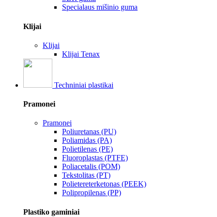
Specialaus mišinio guma
Klijai
Klijai
Klijai Tenax
Techniniai plastikai
Pramonei
Pramonei
Poliuretanas (PU)
Poliamidas (PA)
Polietilenas (PE)
Fluoroplastas (PTFE)
Poliacetalis (POM)
Tekstolitas (PT)
Polietereterketonas (PEEK)
Polipropilenas (PP)
Plastiko gaminiai