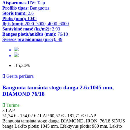
Atsparumas UV:
Taip
Profilio tipas:
Banguotas
Storis (mm):
2.6
Plotis (mm):
1045
Ilgis (mm):
2000, 3000, 4000, 6000
Santykinė masė (kg/m2):
2.93
Bangos plotis/aukštis (mm):
76/18
Šviesos pralaidumas (proc):
49
-15,24%

Greita peržiūra
Banguota tamsinta stogo danga 2.6x1045 mm,
DIAMOND 76/18
Turime
3
LAP
Kaina
51,34 € - 154,02 € / LAP
60,57 € - 181,71 € / LAP
Banguota tamsinta stogo danga DIAMOND, IRON 76/18 SINUS
banga Lakšto plotis: 1045 mm. Efektyvus plotis: 980 mm. Lakšto