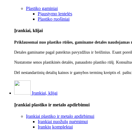
Plastiko gaminiai
Pjaustymo lentelės
Plastiko ruošiniai
Įrankiai, klijai
Priklausomai nuo plastiko rūšies, gaminame detales naudojamas 
Detales gaminame pagal pateiktus pavyzdžius ir brėžinius. Esant poreik
Nustatome senos plastikinės detalės, panaudoto plastiko rūšį.
Konsultu
Dėl nestandartinių detalių kainos ir gamybos terminų kreiptis el. paštu
Įrankiai, klijai
Įrankiai plastiko ir metalo apdirbimui
Įrankiai plastiko ir metalo apdirbimui
Įrankiai nuožulų nuėmimui
Įrankių komplektai