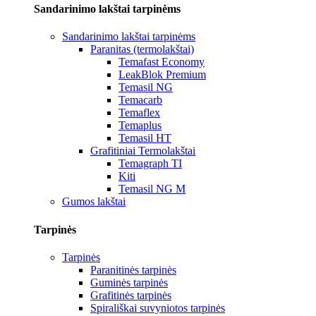
Sandarinimo lakštai tarpinėms
Sandarinimo lakštai tarpinėms
Paranitas (termolakštai)
Temafast Economy
LeakBlok Premium
Temasil NG
Temacarb
Temaflex
Temaplus
Temasil HT
Grafitiniai Termolakštai
Temagraph TI
Kiti
Temasil NG M
Gumos lakštai
Tarpinės
Tarpinės
Paranitinės tarpinės
Guminės tarpinės
Grafitinės tarpinės
Spirališkai suvyniotos tarpinės