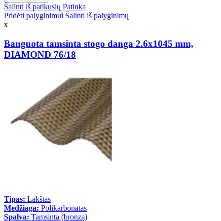
Šalinti iš patikusių
Patinka
Pridėti palyginimui
Šalinti iš palyginimų
x
Banguota tamsinta stogo danga 2.6x1045 mm,
DIAMOND 76/18
Tipas:
Lakštas
Medžiaga:
Polikarbonatas
Spalva:
Tamsinta (bronza)