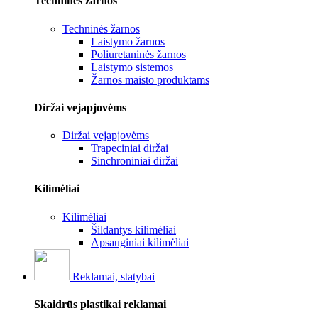
Techninės žarnos
Techninės žarnos
Laistymo žarnos
Poliuretaninės žarnos
Laistymo sistemos
Žarnos maisto produktams
Diržai vejapjovėms
Diržai vejapjovėms
Trapeciniai diržai
Sinchroniniai diržai
Kilimėliai
Kilimėliai
Šildantys kilimėliai
Apsauginiai kilimėliai
Reklamai, statybai
Skaidrūs plastikai reklamai