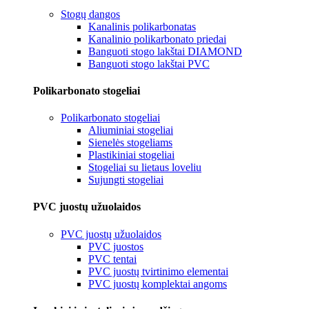
Stogų dangos
Kanalinis polikarbonatas
Kanalinio polikarbonato priedai
Banguoti stogo lakštai DIAMOND
Banguoti stogo lakštai PVC
Polikarbonato stogeliai
Polikarbonato stogeliai
Aliuminiai stogeliai
Sienelės stogeliams
Plastikiniai stogeliai
Stogeliai su lietaus loveliu
Sujungti stogeliai
PVC juostų užuolaidos
PVC juostų užuolaidos
PVC juostos
PVC tentai
PVC juostų tvirtinimo elementai
PVC juostų komplektai angoms