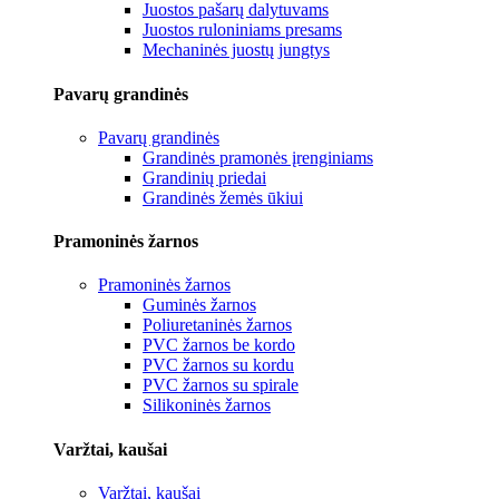
Juostos pašarų dalytuvams
Juostos ruloniniams presams
Mechaninės juostų jungtys
Pavarų grandinės
Pavarų grandinės
Grandinės pramonės įrenginiams
Grandinių priedai
Grandinės žemės ūkiui
Pramoninės žarnos
Pramoninės žarnos
Guminės žarnos
Poliuretaninės žarnos
PVC žarnos be kordo
PVC žarnos su kordu
PVC žarnos su spirale
Silikoninės žarnos
Varžtai, kaušai
Varžtai, kaušai