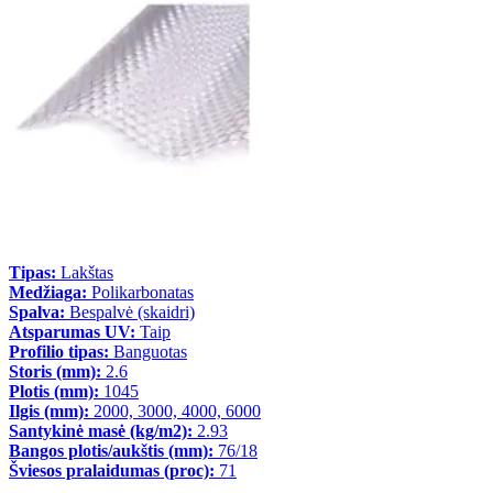
Tipas:
Lakštas
Medžiaga:
Polikarbonatas
Spalva:
Bespalvė (skaidri)
Atsparumas UV:
Taip
Profilio tipas:
Banguotas
Storis (mm):
2.6
Plotis (mm):
1045
Ilgis (mm):
2000, 3000, 4000, 6000
Santykinė masė (kg/m2):
2.93
Bangos plotis/aukštis (mm):
76/18
Šviesos pralaidumas (proc):
71