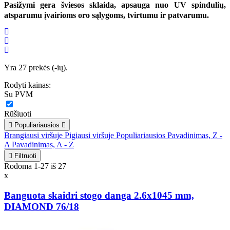
Pasižymi gera šviesos sklaida, apsauga nuo UV spindulių,
atsparumu įvairioms oro sąlygoms, tvirtumu ir patvarumu.
Yra 27 prekės (-ių).
Rodyti kainas:
Su PVM
Rūšiuoti

Populiariausios

Brangiausi viršuje
Pigiausi viršuje
Populiariausios
Pavadinimas, Z -
A
Pavadinimas, A - Z

Filtruoti
Rodoma 1-27 iš 27
x
Banguota skaidri stogo danga 2.6x1045 mm,
DIAMOND 76/18