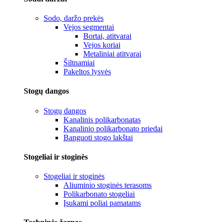
Sodo, daržo prekės
Vejos segmentai
Bortai, atitvarai
Vejos koriai
Metaliniai atitvarai
Šiltnamiai
Pakeltos lysvės
Stogų dangos
Stogų dangos
Kanalinis polikarbonatas
Kanalinio polikarbonato priedai
Banguoti stogo lakštai
Stogeliai ir stoginės
Stogeliai ir stoginės
Aliuminio stoginės terasoms
Polikarbonato stogeliai
Įsukami poliai pamatams