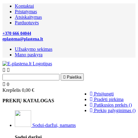
Kontaktai
Pristatymas
Atsiskaitymas
Parduotuvės
+370 666 04044
eplastena@plastena.lt
Užsakymo sekimas
Mano paskyra



Paieška
0
Krepšelis
0,00 €
Prisijungti
Pradėti pirkimą
PREKIŲ KATALOGAS
Patikusios prekės
(
)
Prekių palyginimas
(
)
Sodui-daržui, namams
Sodui daržui