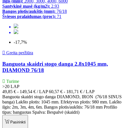
Ilgis (mm):
2000, 3000, 4000, 6000
Santykinė masė (kg/m2):
2.93
Bangos plotis/aukštis (mm):
76/18
Šviesos pralaidumas (proc):
71
-17,7%

Greita peržiūra
Banguota skaidri stogo danga 2.8x1045 mm,
DIAMOND 76/18
Turime
>20
LAP
Kaina
49,85 € - 149,54 € / LAP
60,57 € - 181,71 € / LAP
Banguota skaidri stogo danga DIAMOND, IRON (76/18 SINUS
banga) Lakšto plotis: 1045 mm. Efektyvus plotis: 980 mm. Lakšto
ilgis: 2m, 3m, 4m, 6m. Bangos plotis/aukštis: 76/18 mm Profilio
tipas: banguotas Spalva: Bespalvė (skaidri)
Pasirinkti