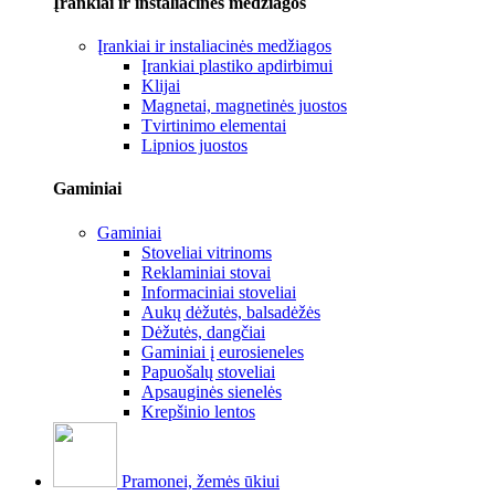
Įrankiai ir instaliacinės medžiagos
Įrankiai ir instaliacinės medžiagos
Įrankiai plastiko apdirbimui
Klijai
Magnetai, magnetinės juostos
Tvirtinimo elementai
Lipnios juostos
Gaminiai
Gaminiai
Stoveliai vitrinoms
Reklaminiai stovai
Informaciniai stoveliai
Aukų dėžutės, balsadėžės
Dėžutės, dangčiai
Gaminiai į eurosieneles
Papuošalų stoveliai
Apsauginės sienelės
Krepšinio lentos
Pramonei, žemės ūkiui