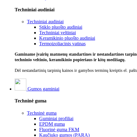
Techniniai audiniai
Techniniai audiniai
Stiklo pluošto audiniai
Techniniai veltiniai
Keramikinio pluošto audiniai
Termoizoliacinis vatinas
Gaminame įvairių matmenų standartines ir nestandartines tarpines
techninio veltinio, keramikinio popieriaus ir kitų medžiagų.
Dėl nestandartinių tarpinių kainos ir gamybos terminų kreiptis el. pašt
Gumos gaminiai
Techninė guma
Techninė guma
Guminiai profiliai
EPDM guma
Fluorinė guma FKM
Kaučiuko gumos (PARA)