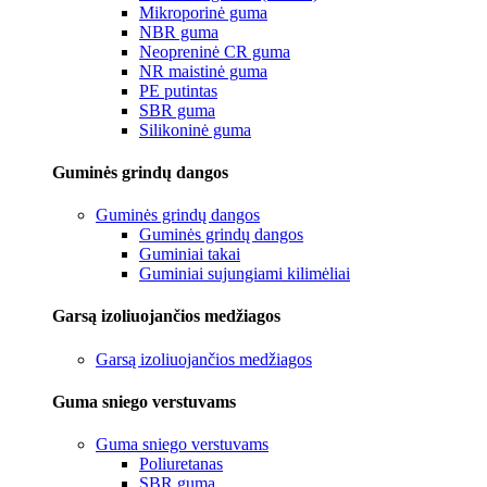
Mikroporinė guma
NBR guma
Neopreninė CR guma
NR maistinė guma
PE putintas
SBR guma
Silikoninė guma
Guminės grindų dangos
Guminės grindų dangos
Guminės grindų dangos
Guminiai takai
Guminiai sujungiami kilimėliai
Garsą izoliuojančios medžiagos
Garsą izoliuojančios medžiagos
Guma sniego verstuvams
Guma sniego verstuvams
Poliuretanas
SBR guma