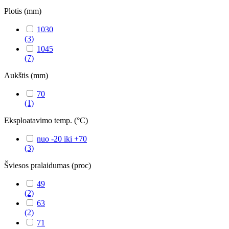
Plotis (mm)
1030
(3)
1045
(7)
Aukštis (mm)
70
(1)
Eksploatavimo temp. (°C)
nuo -20 iki +70
(3)
Šviesos pralaidumas (proc)
49
(2)
63
(2)
71