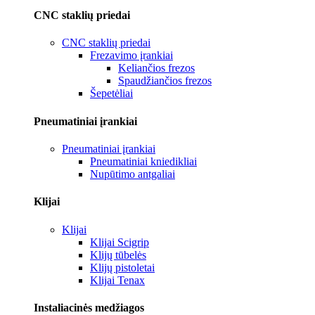
CNC staklių priedai
CNC staklių priedai
Frezavimo įrankiai
Keliančios frezos
Spaudžiančios frezos
Šepetėliai
Pneumatiniai įrankiai
Pneumatiniai įrankiai
Pneumatiniai kniedikliai
Nupūtimo antgaliai
Klijai
Klijai
Klijai Scigrip
Klijų tūbelės
Klijų pistoletai
Klijai Tenax
Instaliacinės medžiagos