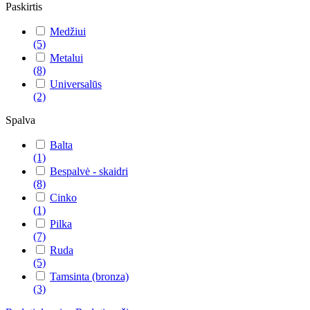
Paskirtis
Medžiui
(5)
Metalui
(8)
Universalūs
(2)
Spalva
Balta
(1)
Bespalvė - skaidri
(8)
Cinko
(1)
Pilka
(7)
Ruda
(5)
Tamsinta (bronza)
(3)