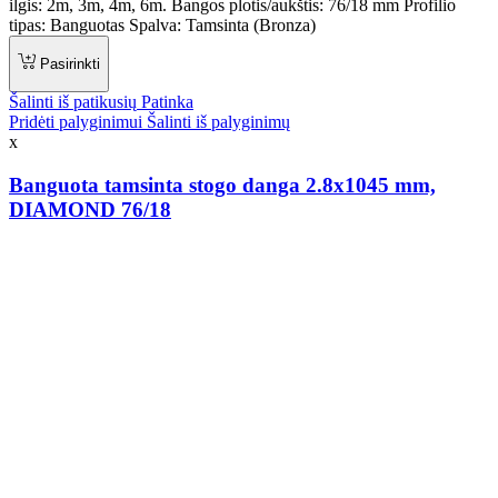
ilgis: 2m, 3m, 4m, 6m. Bangos plotis/aukštis: 76/18 mm Profilio
tipas: Banguotas Spalva: Tamsinta (Bronza)
Pasirinkti
Šalinti iš patikusių
Patinka
Pridėti palyginimui
Šalinti iš palyginimų
x
Banguota tamsinta stogo danga 2.8x1045 mm,
DIAMOND 76/18