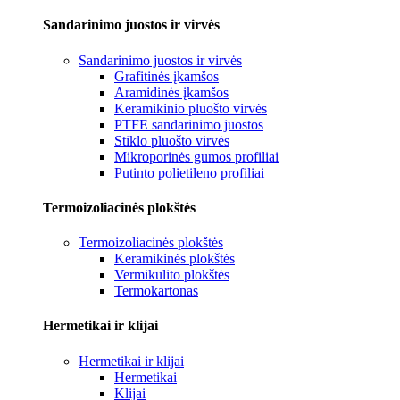
Sandarinimo juostos ir virvės
Sandarinimo juostos ir virvės
Grafitinės įkamšos
Aramidinės įkamšos
Keramikinio pluošto virvės
PTFE sandarinimo juostos
Stiklo pluošto virvės
Mikroporinės gumos profiliai
Putinto polietileno profiliai
Termoizoliacinės plokštės
Termoizoliacinės plokštės
Keramikinės plokštės
Vermikulito plokštės
Termokartonas
Hermetikai ir klijai
Hermetikai ir klijai
Hermetikai
Klijai