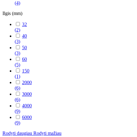
(4)
Ilgis (mm)
32
(2)
40
(3)
50
(3)
60
(5)
150
(1)
2000
(6)
3000
(6)
4000
(9)
6000
(9)
Rodyti daugiau
Rodyti mažiau