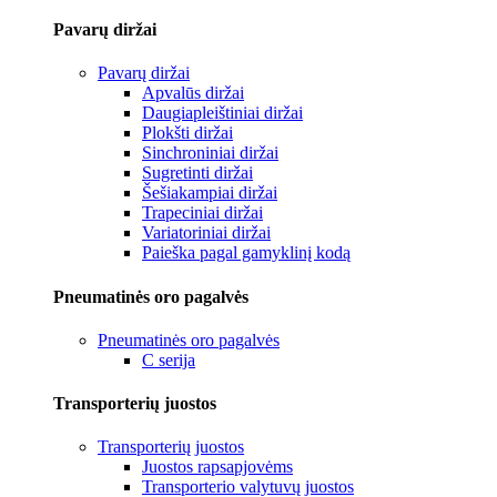
Pavarų diržai
Pavarų diržai
Apvalūs diržai
Daugiapleištiniai diržai
Plokšti diržai
Sinchroniniai diržai
Sugretinti diržai
Šešiakampiai diržai
Trapeciniai diržai
Variatoriniai diržai
Paieška pagal gamyklinį kodą
Pneumatinės oro pagalvės
Pneumatinės oro pagalvės
C serija
Transporterių juostos
Transporterių juostos
Juostos rapsapjovėms
Transporterio valytuvų juostos