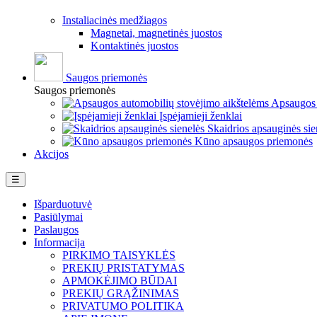
Instaliacinės medžiagos
Magnetai, magnetinės juostos
Kontaktinės juostos
Saugos priemonės
Saugos priemonės
Apsaugos 
Įspėjamieji ženklai
Skaidrios apsauginės sie
Kūno apsaugos priemonės
Akcijos
Perjungti
☰
navigaciją
Išparduotuvė
Pasiūlymai
Paslaugos
Informacija
PIRKIMO TAISYKLĖS
PREKIŲ PRISTATYMAS
APMOKĖJIMO BŪDAI
PREKIŲ GRĄŽINIMAS
PRIVATUMO POLITIKA