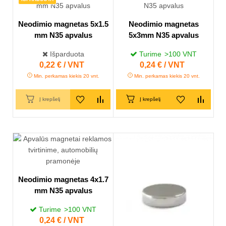
Neodimio magnetas 5x1.5
Neodimio magnetas
mm N35 apvalus
5x3mm N35 apvalus
Išparduota
Turime
>100
VNT
Kaina
0,22 € / VNT
Kaina
0,24 € / VNT
Min. perkamas kiekis 20 vnt.
Min. perkamas kiekis 20 vnt.
Į krepšelį
Į krepšelį
Neodimio magnetas 4x1.7
mm N35 apvalus
Turime
>100
VNT
Kaina
0,24 € / VNT