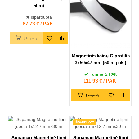
50m)
Išparduota
Kaina
87,73 € / PAK
Į krepšelį
Magnetinis kainų C profilis
3x50x47 mm (50 m pak.)
Turime
2
PAK
Kaina
111,93 € / PAK
Į krepšelį
IŠPARDUOTA
Supamag Magnetinė lipni
Supamag Magnetinė lipni