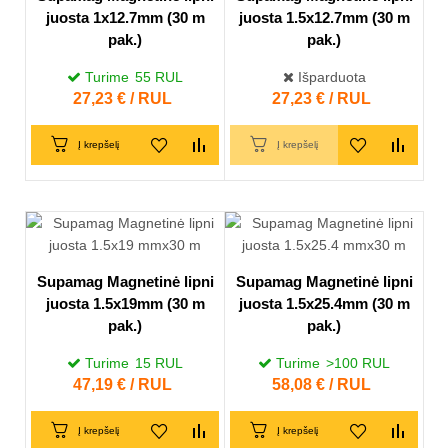
juosta 1x12.7mm (30 m
juosta 1.5x12.7mm (30 m
pak.)
pak.)
Turime
55
RUL
Išparduota
Kaina
27,23 € / RUL
Kaina
27,23 € / RUL
Į krepšelį
Į krepšelį
Supamag Magnetinė lipni
Supamag Magnetinė lipni
juosta 1.5x19mm (30 m
juosta 1.5x25.4mm (30 m
pak.)
pak.)
Turime
15
RUL
Turime
>100
RUL
Kaina
47,19 € / RUL
Kaina
58,08 € / RUL
Į krepšelį
Į krepšelį