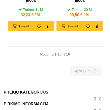
juoda
juoda
Turime
11
M
Turime
20
M
Kaina
32,24 € / M
Kaina
39,50 € / M
Į krepšelį
Į krepšelį
Rodoma 1-16 iš 16

Grįžti į viršų
PREKIŲ KATEGORIJOS


PIRKIMO INFORMACIJA