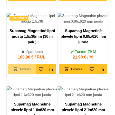
IŠPARDUOTA
Supamag Magnetinė lipni
Supamag Magnetinė
juosta 1.5x38mm (30 m
plėvelė lipni 0.85x620 mm
pak.)
juoda
Išparduota
Turime
79
M
Kaina
108,90 € / RUL
Kaina
21,98 € / M
Į krepšelį
Į krepšelį
Supamag Magnetinė
Supamag Magnetinė
plėvelė lipni 1.6x620 mm
plėvelė lipni 2.1x620 mm