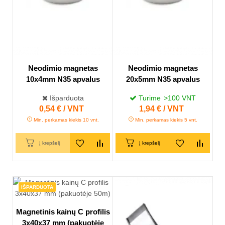
Neodimio magnetas
Neodimio magnetas
10x4mm N35 apvalus
20x5mm N35 apvalus
Išparduota
Turime
>100
VNT
Kaina
0,54 € / VNT
Kaina
1,94 € / VNT
Min. perkamas kiekis 10 vnt.
Min. perkamas kiekis 5 vnt.
Į krepšelį
Į krepšelį
IŠPARDUOTA
Magnetinis kainų C profilis
3x40x37 mm (pakuotėje