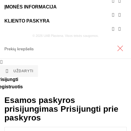


ĮMONĖS INFORMACIJA


KLIENTO PASKYRA


© 2026 UAB Plastena. Visos teisės saugomos.
Prekių krepšelis


UŽDARYTI
isijungti
egistruotis
Esamos paskyros
prisijungimas
Prisijungti prie
paskyros