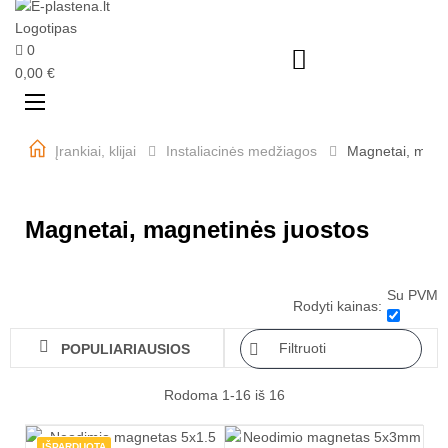
0

0,00 €
Perjungti
☰
navigaciją
Įrankiai, klijai
Instaliacinės medžiagos
Magnetai, magn
Magnetai, magnetinės juostos
Su PVM
Rodyti kainas:

Filtruoti
POPULIARIAUSIOS

Rodoma 1-16 iš 16
IŠPARDUOTA