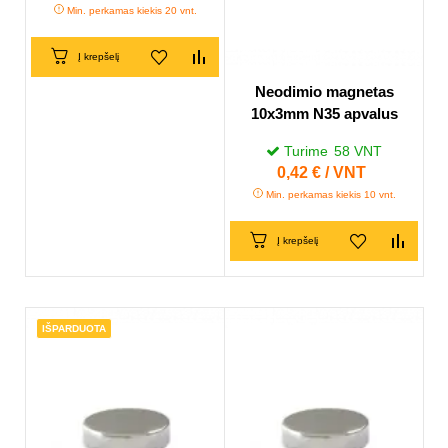
Min. perkamas kiekis 20 vnt.
Į krepšelį
Neodimio magnetas
10x3mm N35 apvalus
Turime
58
VNT
Kaina
0,42 € / VNT
Min. perkamas kiekis 10 vnt.
Į krepšelį
IŠPARDUOTA