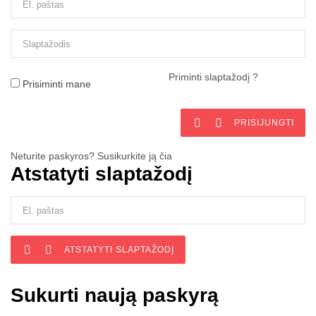
Priminti slaptažodį ?
Prisiminti mane


PRISIJUNGTI
Neturite paskyros? Susikurkite ją čia
Atstatyti slaptažodį


ATSTATYTI SLAPTAŽODĮ
Sukurti naują paskyrą