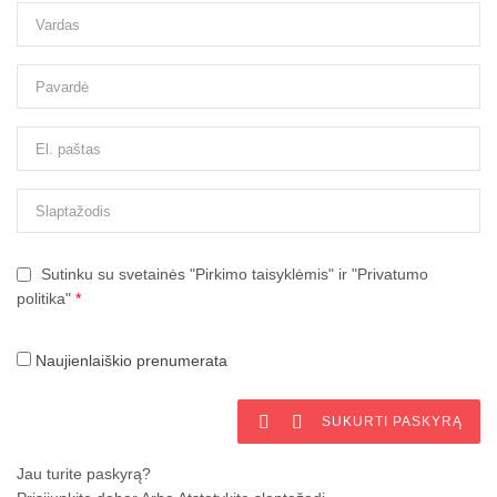
Sutinku su svetainės "Pirkimo taisyklėmis" ir "Privatumo
politika"
*
Naujienlaiškio prenumerata


SUKURTI PASKYRĄ
Jau turite paskyrą?