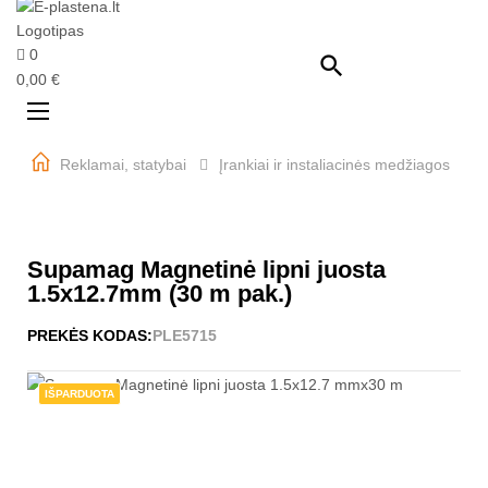
0

0,00 €
Perjungti
☰
navigaciją
Reklamai, statybai
Įrankiai ir instaliacinės medžiagos
Supamag Magnetinė lipni juosta
1.5x12.7mm (30 m pak.)
PREKĖS KODAS:
PLE5715
IŠPARDUOTA