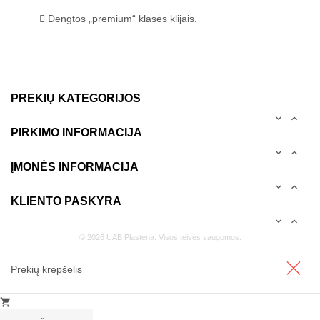
Dengtos „premium“ klasės klijais.
PREKIŲ KATEGORIJOS


PIRKIMO INFORMACIJA


ĮMONĖS INFORMACIJA


KLIENTO PASKYRA


© 2026 UAB Plastena. Visos teisės saugomos.
Prekių krepšelis
