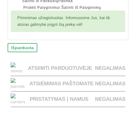
Šalinti Iš Patikusių
Patinka
Pridėti Palyginimui
Šalinti Iš Palyginimų
Priminimas užregistruotas. Informuosime Jus, kai tik
atsiras galimybė įsigyti šią prekę vėl!
Išparduota
ATSIIMTI PARDUOTUVĖJE
NEGALIMAS
ATSIĖMIMAS PAŠTOMATE
NEGALIMAS
PRISTATYMAS Į NAMUS
NEGALIMAS