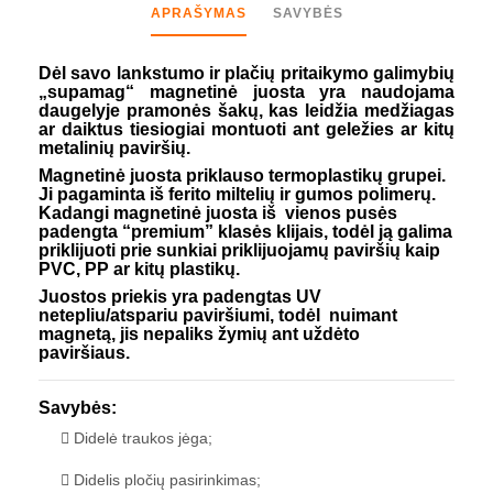
APRAŠYMAS
SAVYBĖS
Dėl savo lankstumo ir plačių pritaikymo galimybių
„supamag“ magnetinė juosta yra naudojama
daugelyje pramonės šakų, kas leidžia medžiagas
ar daiktus tiesiogiai montuoti ant geležies ar kitų
metalinių paviršių.
Magnetinė juosta priklauso termoplastikų grupei.
Ji pagaminta iš ferito miltelių ir gumos polimerų.
Kadangi magnetinė juosta iš vienos pusės
padengta “premium” klasės klijais, todėl ją galima
priklijuoti prie sunkiai priklijuojamų paviršių kaip
PVC, PP ar kitų plastikų.
Juostos priekis yra padengtas UV
netepliu/atspariu paviršiumi, todėl nuimant
magnetą, jis nepaliks žymių ant uždėto
paviršiaus.
Savybės:
Didelė traukos jėga;
Didelis pločių pasirinkimas;