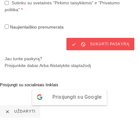
Sutinku su svetainės "Pirkimo taisyklėmis" ir "Privatumo
politika"
*
Naujienlaiškio prenumerata


SUKURTI PASKYRĄ
Jau turite paskyrą?
Prisijunkite dabar
Arba
Atstatykite slaptažodį
Prisijungti su socialiniais tinklais
Prisijungti su Google

UŽDARYTI