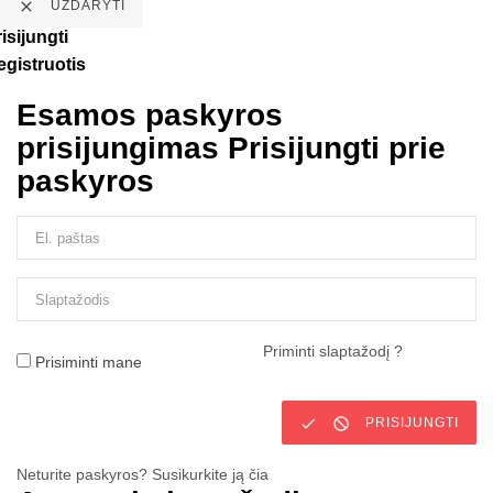

UŽDARYTI
isijungti
egistruotis
Esamos paskyros
prisijungimas
Prisijungti prie
paskyros
Priminti slaptažodį ?
Prisiminti mane


PRISIJUNGTI
Neturite paskyros? Susikurkite ją čia