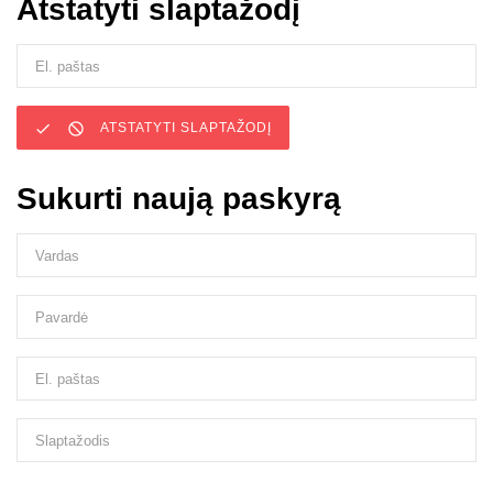
Atstatyti slaptažodį


ATSTATYTI SLAPTAŽODĮ
Sukurti naują paskyrą