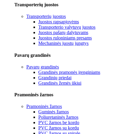
Transporterių juostos
Transporterių juostos
Juostos rapsapjovėms
Transporterio valytuvų juostos
Juostos pašarų dalytuvams
Juostos ruloniniams presams
Mechaninės juostų jungtys
Pavarų grandinės
Pavarų grandinės
Grandinės pramonės įrenginiams
Grandinių priedai
Grandinės žemės ūkiui
Pramoninės žarnos
Pramoninės žarnos
Guminės žarnos
Poliuretaninės žarnos
PVC žarnos be kordo
PVC žarnos su kordu
PVC žarnos su spirale