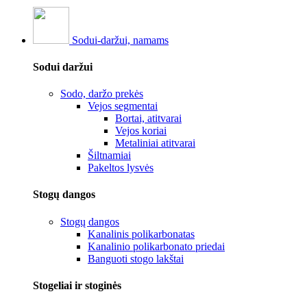
Sodui-daržui, namams
Sodui daržui
Sodo, daržo prekės
Vejos segmentai
Bortai, atitvarai
Vejos koriai
Metaliniai atitvarai
Šiltnamiai
Pakeltos lysvės
Stogų dangos
Stogų dangos
Kanalinis polikarbonatas
Kanalinio polikarbonato priedai
Banguoti stogo lakštai
Stogeliai ir stoginės