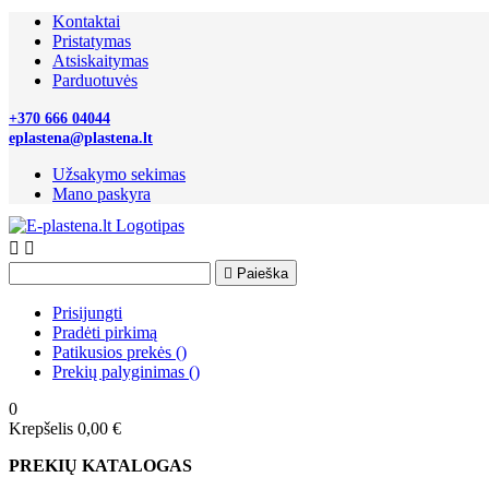
Kontaktai
Pristatymas
Atsiskaitymas
Parduotuvės
+370 666 04044
eplastena@plastena.lt
Užsakymo sekimas
Mano paskyra



Paieška
Prisijungti
Pradėti pirkimą
Patikusios prekės
(
)
Prekių palyginimas
(
)
0
Krepšelis
0,00 €
PREKIŲ KATALOGAS