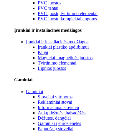
PVC juostos
PVC tentai
PVC juostų tvirtinimo elementai
PVC juostų komplektai angoms
Įrankiai ir instaliacinės medžiagos
Įrankiai ir instaliacinės medžiagos
Įrankiai plastiko apdirbimui
Klijai
Magnetai, magnetinės juostos
Tvirtinimo elementai
Lipnios juostos
Gaminiai
Gaminiai
Stoveliai vitrinoms
Reklaminiai stovai
Informaciniai stoveliai
Aukų dėžutės, balsadėžės
Dėžutės, dangčiai
Gaminiai į eurosieneles
Papuošalų stoveliai