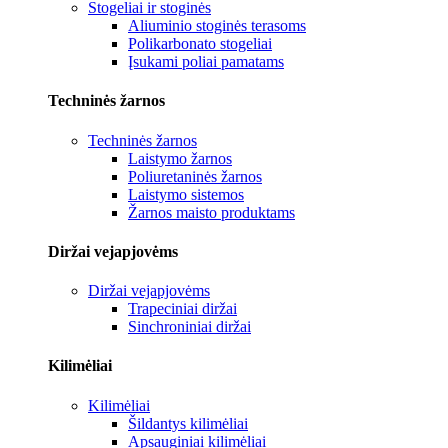
Stogeliai ir stoginės
Aliuminio stoginės terasoms
Polikarbonato stogeliai
Įsukami poliai pamatams
Techninės žarnos
Techninės žarnos
Laistymo žarnos
Poliuretaninės žarnos
Laistymo sistemos
Žarnos maisto produktams
Diržai vejapjovėms
Diržai vejapjovėms
Trapeciniai diržai
Sinchroniniai diržai
Kilimėliai
Kilimėliai
Šildantys kilimėliai
Apsauginiai kilimėliai