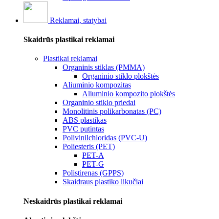
Reklamai, statybai
Skaidrūs plastikai reklamai
Plastikai reklamai
Organinis stiklas (PMMA)
Organinio stiklo plokštės
Aliuminio kompozitas
Aliuminio kompozito plokštės
Organinio stiklo priedai
Monolitinis polikarbonatas (PC)
ABS plastikas
PVC putintas
Polivinilchloridas (PVC-U)
Poliesteris (PET)
PET-A
PET-G
Polistirenas (GPPS)
Skaidraus plastiko likučiai
Neskaidrūs plastikai reklamai