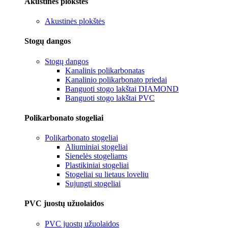
Akustinės plokštės
Akustinės plokštės
Stogų dangos
Stogų dangos
Kanalinis polikarbonatas
Kanalinio polikarbonato priedai
Banguoti stogo lakštai DIAMOND
Banguoti stogo lakštai PVC
Polikarbonato stogeliai
Polikarbonato stogeliai
Aliuminiai stogeliai
Sienelės stogeliams
Plastikiniai stogeliai
Stogeliai su lietaus loveliu
Sujungti stogeliai
PVC juostų užuolaidos
PVC juostų užuolaidos