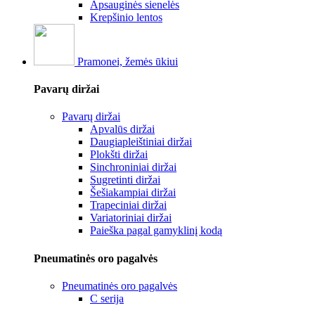
Apsauginės sienelės
Krepšinio lentos
Pramonei, žemės ūkiui
Pavarų diržai
Pavarų diržai
Apvalūs diržai
Daugiapleištiniai diržai
Plokšti diržai
Sinchroniniai diržai
Sugretinti diržai
Šešiakampiai diržai
Trapeciniai diržai
Variatoriniai diržai
Paieška pagal gamyklinį kodą
Pneumatinės oro pagalvės
Pneumatinės oro pagalvės
C serija