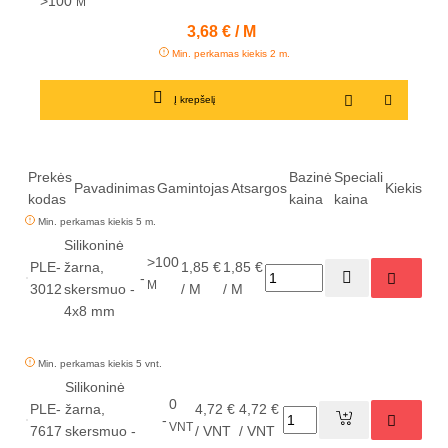
>100
M
Kaina
3,68 € / M
Min. perkamas kiekis 2 m.
Į krepšelį
Prekės
Bazinė
Speciali
Pavadinimas
Gamintojas
Atsargos
Kiekis
kodas
kaina
kaina
Min. perkamas kiekis 5 m.
Silikoninė
>100
PLE-
žarna,
1,85 €
1,85 €
-
M
3012
skersmuo -
/ M
/ M
4x8 mm
Min. perkamas kiekis 5 vnt.
Silikoninė
0
PLE-
žarna,
4,72 €
4,72 €
-
VNT
7617
skersmuo -
/ VNT
/ VNT