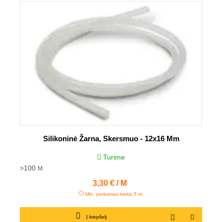
Silikoninė Žarna, Skersmuo - 12x16 Mm
Turime
>100
M
Kaina
3,30 € / M
Min. perkamas kiekis 5 m.
Į krepšelį