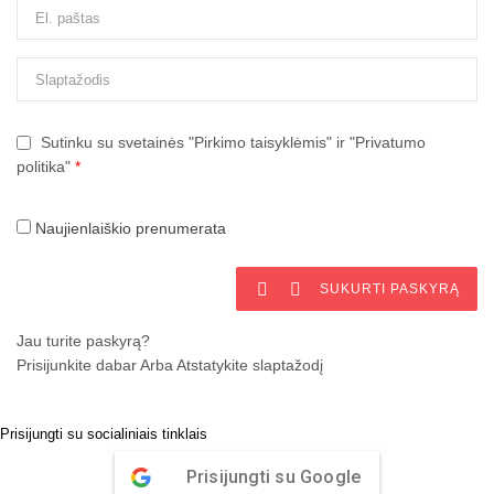
Sutinku su svetainės "Pirkimo taisyklėmis" ir "Privatumo
politika"
*
Naujienlaiškio prenumerata


SUKURTI PASKYRĄ
Jau turite paskyrą?
Prisijunkite dabar
Arba
Atstatykite slaptažodį
Prisijungti su socialiniais tinklais
Prisijungti su Google