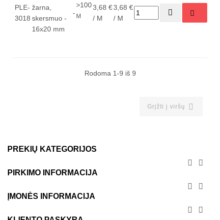
>100
PLE-
žarna,
3,68 €
3,68 €
-
M
3018
skersmuo -
/ M
/ M
16x20 mm
Rodoma 1-9 iš 9

Grįžti į viršų
PREKIŲ KATEGORIJOS


PIRKIMO INFORMACIJA


ĮMONĖS INFORMACIJA


KLIENTO PASKYRA