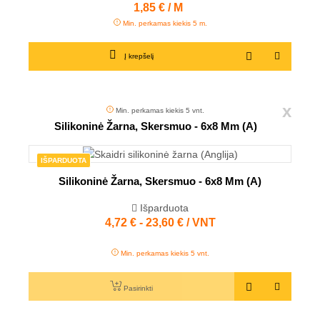
Kaina
1,85 € / M
Min. perkamas kiekis 5 m.
Į krepšelį
x
Min. perkamas kiekis 5 vnt.
Silikoninė Žarna, Skersmuo - 6x8 Mm (A)
IŠPARDUOTA
Silikoninė Žarna, Skersmuo - 6x8 Mm (A)
Išparduota
4,72 € - 23,60 € / VNT
Kaina
Min. perkamas kiekis 5 vnt.
Pasirinkti