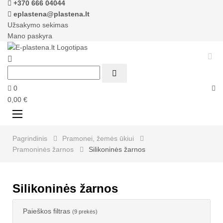
+370 666 04044
eplastena@plastena.lt
Užsakymo sekimas
Mano paskyra



0
0,00 €
Perjungti
☰
navigaciją
Pagrindinis
Pramonei, žemės ūkiui
Pramoninės žarnos
Silikoninės žarnos
Silikoninės žarnos
Paieškos filtras
(9 prekės)