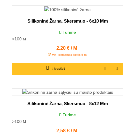
Silikoninė Žarna, Skersmuo - 6x10 Mm
Turime
>100
M
Kaina
2,20 € / M
Min. perkamas kiekis 5 m.
Į krepšelį
Silikoninė Žarna, Skersmuo - 8x12 Mm
Turime
>100
M
Kaina
2,58 € / M