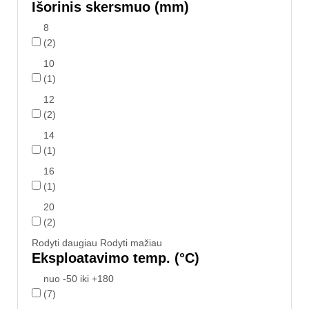
Išorinis skersmuo (mm)
8
(2)
10
(1)
12
(2)
14
(1)
16
(1)
20
(2)
Rodyti daugiau
Rodyti mažiau
Eksploatavimo temp. (°C)
nuo -50 iki +180
(7)