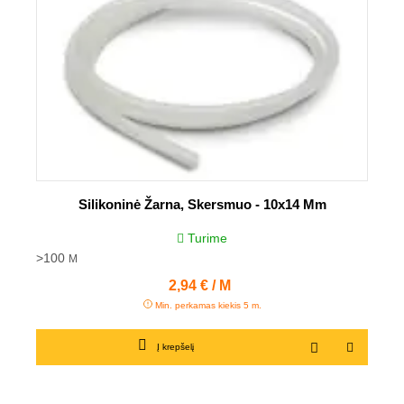
Silikoninė Žarna, Skersmuo - 10x14 Mm
Turime
>100
M
Kaina
2,94 € / M
Min. perkamas kiekis 5 m.
Į krepšelį