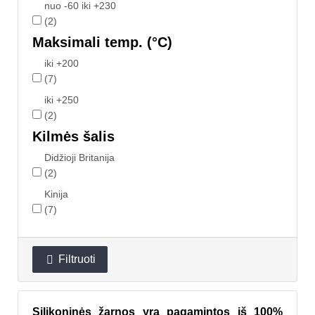
nuo -60 iki +230
(2)
Maksimali temp. (°C)
iki +200
(7)
iki +250
(2)
Kilmės šalis
Didžioji Britanija
(2)
Kinija
(7)
Filtruoti

Silikoninės žarnos yra pagamintos iš 100%