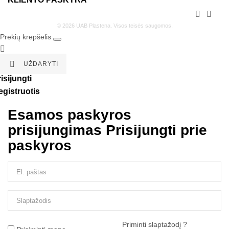


© 2026 UAB Plastena. Visos teisės saugomos.
Prekių krepšelis


UŽDARYTI
isijungti
egistruotis
Esamos paskyros
prisijungimas
Prisijungti prie
paskyros
Priminti slaptažodį ?