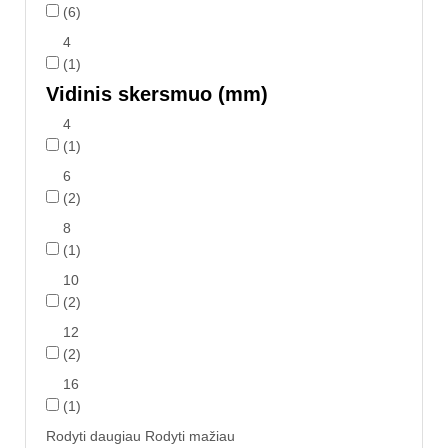
(6)
4
(1)
Vidinis skersmuo (mm)
4
(1)
6
(2)
8
(1)
10
(2)
12
(2)
16
(1)
Rodyti daugiau
Rodyti mažiau