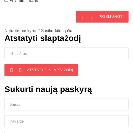
Prisiminti mane


PRISIJUNGTI
Neturite paskyros? Susikurkite ją čia
Atstatyti slaptažodį


ATSTATYTI SLAPTAŽODĮ
Sukurti naują paskyrą