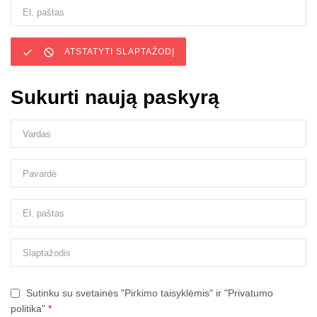


ATSTATYTI SLAPTAŽODĮ
Sukurti naują paskyrą
Sutinku su svetainės "Pirkimo taisyklėmis" ir "Privatumo
politika"
*