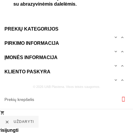
su abrazyvinėmis dalelėmis.
PREKIŲ KATEGORIJOS


PIRKIMO INFORMACIJA


ĮMONĖS INFORMACIJA


KLIENTO PASKYRA


© 2026 UAB Plastena. Visos teisės saugomos.
Prekių krepšelis


UŽDARYTI
isijungti