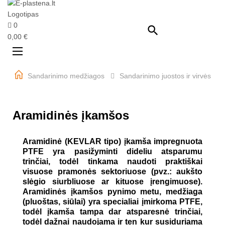
0

0,00 €
Perjungti
☰
navigaciją
Sandarinimo medžiagos
Sandarinimo juostos ir virvės
Aramidinės įkamšos
Aramidinė (KEVLAR tipo) įkamša impregnuota
PTFE yra pasižyminti dideliu atsparumu
trinčiai, todėl tinkama naudoti praktiškai
visuose pramonės sektoriuose (pvz.: aukšto
slėgio siurbliuose ar kituose įrengimuose).
Aramidinės įkamšos pynimo metu, medžiaga
(pluoštas, siūlai) yra specialiai įmirkoma PTFE,
todėl įkamša tampa dar atsparesnė trinčiai,
todėl dažnai naudojama ir ten kur susiduriama