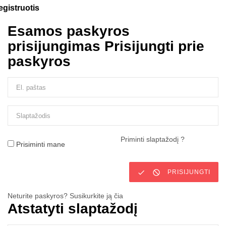
egistruotis
Esamos paskyros
prisijungimas
Prisijungti prie
paskyros
Priminti slaptažodį ?
Prisiminti mane


PRISIJUNGTI
Neturite paskyros? Susikurkite ją čia
Atstatyti slaptažodį