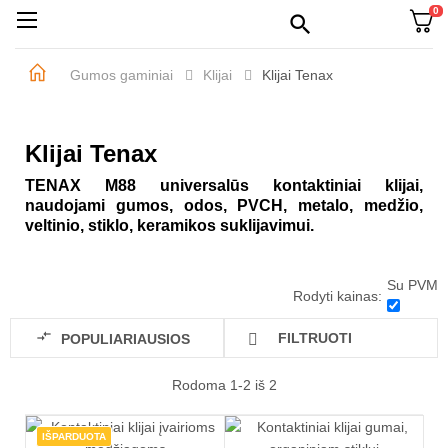
0
Perjungti
☰

navigaciją
Gumos gaminiai
Klijai
Klijai Tenax
Klijai Tenax
TENAX M88 universalūs kontaktiniai klijai,
naudojami gumos, odos, PVCH, metalo, medžio,
veltinio, stiklo, keramikos suklijavimui.
Su PVM
Rodyti kainas:

FILTRUOTI
POPULIARIAUSIOS

Rodoma 1-2 iš 2
IŠPARDUOTA