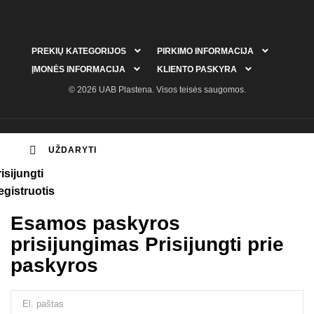


PREKIŲ KATEGORIJOS
PIRKIMO INFORMACIJA


ĮMONĖS INFORMACIJA
KLIENTO PASKYRA
© 2026 UAB Plastena. Visos teisės saugomos.

UŽDARYTI
isijungti
egistruotis
Esamos paskyros
prisijungimas
Prisijungti prie
paskyros