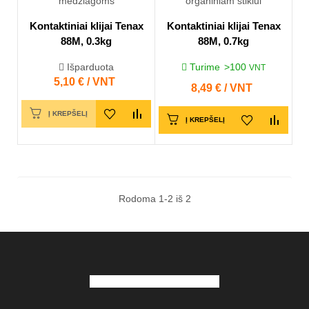
Kontaktiniai klijai Tenax
Kontaktiniai klijai Tenax
88M, 0.3kg
88M, 0.7kg
Išparduota
Turime
>100
VNT
Kaina
5,10 € / VNT
Kaina
8,49 € / VNT
Į KREPŠELĮ
Į KREPŠELĮ
Rodoma 1-2 iš 2