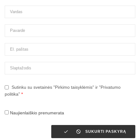
Sutinku su svetainės "Pirkimo taisyklėmis" ir "Privatumo
politika"
*
Naujienlaiškio prenumerata


SUKURTI PASKYRĄ