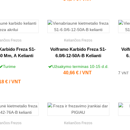
ančios Frezos
Keliančios Frezos
Karbido Freza S1-
Volframo Karbido Freza S1-
Volf
50 Mm, A Kelianti
6.0/6-12-50A-B Kelianti
6
Turime
Užsakymo terminas 10-15 d.d.
Kaina
40,66 € / VNT
7
VNT
na
18 € / VNT
ančios Frezos
Keliančios Frezos