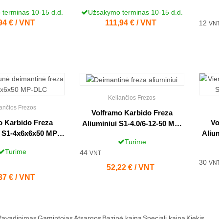
terminas 10-15 d.d.
Užsakymo terminas 10-15 d.d.
na
94 € / VNT
Kaina
111,94 € / VNT
12
VN
Keliančios Frezos
ančios Frezos
Volframo Karbido Freza
o Karbido Freza
Vo
Aliuminiui S1-4.0/6-12-50 MP-
i S1-4x6x6x50 MP-
Aliu
DLC
Turime
DLC
Turime
44
VNT
30
VN
Kaina
52,22 € / VNT
na
37 € / VNT
Pavadinimas
Gamintojas
Atsargos
Bazinė kaina
Speciali kaina
Kiekis