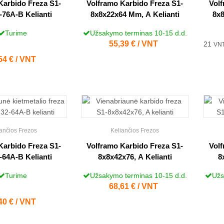
Karbido Freza S1-
Volframo Karbido Freza S1-
Volf
2-76A-B Kelianti
8x8x22x64 Mm, A Kelianti
8x8
Turime
Užsakymo terminas 10-15 d.d.
Kaina
55,39 € / VNT
21
VN
na
54 € / VNT
ančios Frezos
Keliančios Frezos
Karbido Freza S1-
Volframo Karbido Freza S1-
Volf
2-64A-B Kelianti
8x8x42x76, A Kelianti
8
Turime
Užsakymo terminas 10-15 d.d.
Užs
Kaina
68,61 € / VNT
na
40 € / VNT