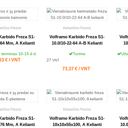
ančios Frezos
Keliančios Frezos
Karbido Freza S1-
Volframo Karbido Freza S1-
Volf
64 Mm, A Kelianti
10.0/10-22-64 A-B Kelianti
10
terminas 10-15 d.d.
Turime
Užs
na
63 € / VNT
27
VNT
Kaina
73,37 € / VNT
ančios Frezos
Keliančios Frezos
Karbido Freza S1-
Volframo Karbido Freza S1-
Volf
76 Mm, A Kelianti
10x10x55x100, A Kelianti
10.