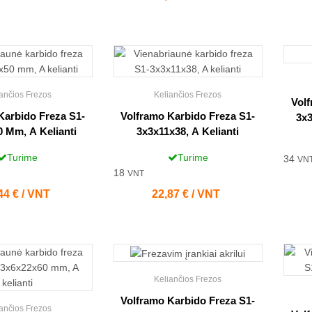
ančios Frezos
Keliančios Frezos
Volf
Karbido Freza S1-
Volframo Karbido Freza S1-
3x3
 Mm, A Kelianti
3x3x11x38, A Kelianti
Turime
Turime
34
VN
18
VNT
na
44 € / VNT
Kaina
22,87 € / VNT
Keliančios Frezos
Volframo Karbido Freza S1-
ančios Frezos