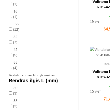
Volframo 
(1)
6.0/6-4
16
(1)
19
VNT
22
Kai
64,
(12)
32
(7)
42
(5)
55
Keli
(4)
Volframo 
Rodyti daugiau
Rodyti mažiau
8.0/8-3
Bendras ilgis L (mm)
30
10
VNT
(3)
Kai
71,
38
(2)