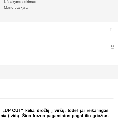
Užsakymo sekimas
Mano paskyra

 „UP-CUT“ kelia drožlę į viršų, todėl jai reikalingas
a į vidų. Šios frezos pagamintos pagal itin griežtus