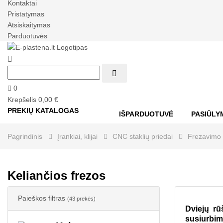
Kontaktai
Pristatymas
Atsiskaitymas
Parduotuvės


0
Krepšelis
0,00 €
PREKIŲ KATALOGAS
IŠPARDUOTUVĖ
PASIŪLY
Pagrindinis
Įrankiai, klijai
CNC staklių priedai
Frezavimo į
Keliančios frezos
Paieškos filtras
(43 prekės)
Dviejų rū
susiurbim