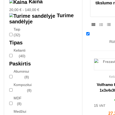
Kaina
tikslumo r
20,00 € - 140,00 €
Turime
sandėlyje
Taip
(32)
Rūš
Tipas
Kelianti
(40)
Paskirtis
Aliuminiui
(8)
Keli
Volframo 
Kompozitui
1x3x4x30
(8)
MDF
(8)
15
VNT
Medžiui
Kai
27,