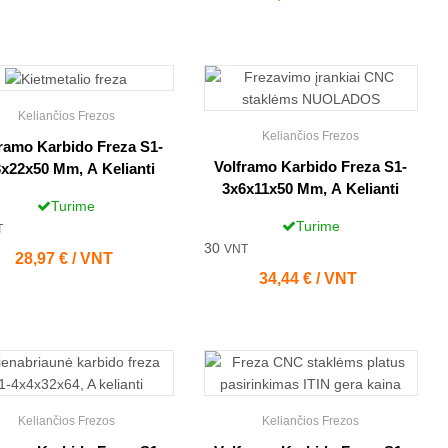
Keliančios Frezos
Keliančios Frezos
ramo Karbido Freza S1-
Volframo Karbido Freza S1-
x22x50 Mm, A Kelianti
3x6x11x50 Mm, A Kelianti
Turime
Turime
T
30
VNT
Kaina
28,97 € / VNT
Kaina
34,44 € / VNT
Keliančios Frezos
Keliančios Frezos