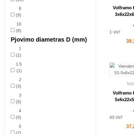
Volframo 
8
3x6x22x6
(9)
10
(8)
1
VNT
Pjovimo diametras D (mm)
Kai
39,
1
(1)
1.5
(1)
2
Keli
(3)
Volframo 
3
5x6x22x5
(5)
4
(5)
43
VNT
5
Kai
37,
(2)