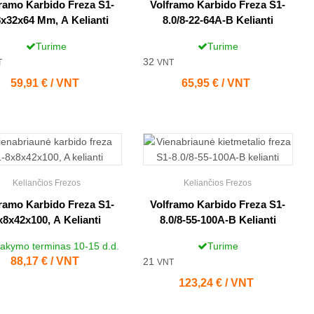
ramo Karbido Freza S1-
Volframo Karbido Freza S1-
x32x64 Mm, A Kelianti
8.0/8-22-64A-B Kelianti
Turime
Turime
32
T
VNT
Kaina
59,91 € / VNT
Kaina
65,95 € / VNT
Keliančios Frezos
Keliančios Frezos
ramo Karbido Freza S1-
Volframo Karbido Freza S1-
x8x42x100, A Kelianti
8.0/8-55-100A-B Kelianti
akymo terminas 10-15 d.d.
Turime
Kaina
88,17 € / VNT
21
VNT
Kaina
123,24 € / VNT