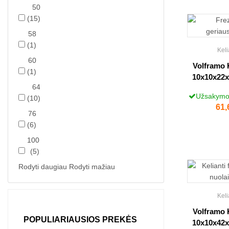
50
(15)
58
(1)
Keli
60
Volframo 
(1)
10x10x22x
64
Užsakymo 
(10)
Kai
61,
76
(6)
100
(5)
Rodyti daugiau
Rodyti mažiau
Keli
Volframo 
POPULIARIAUSIOS PREKĖS
10x10x42x