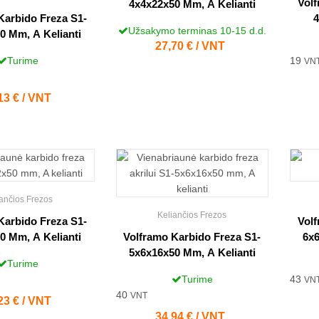
Volf
4x4x22x50 Mm, A Kelianti
Karbido Freza S1-
4
Užsakymo terminas 10-15 d.d.
0 Mm, A Kelianti
Kaina
27,70 € / VNT
Turime
19
VN
na
13 € / VNT
ančios Frezos
Keliančios Frezos
Karbido Freza S1-
Volf
0 Mm, A Kelianti
Volframo Karbido Freza S1-
6x6
5x6x16x50 Mm, A Kelianti
Turime
Turime
43
VN
40
VNT
na
23 € / VNT
Kaina
34,94 € / VNT