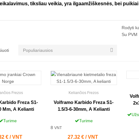
eikalavimus, tiksliau veikia, yra ilgaamžiškesnės, bei puikia
Rodyti k
Su PVM

iuoti
Populiariausios
ančios Frezos
Keliančios Frezos
Volf
Karbido Freza S1-
Volframo Karbido Freza S1-
2x
 Mm, A Kelianti
1.5/3-6-30mm, A Kelianti
Užs
Turime
Turime
8
VNT
na
32 € / VNT
Kaina
27,32 € / VNT