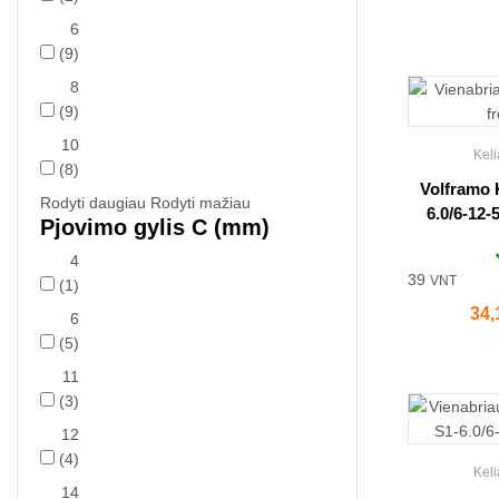
6
(9)
8
(9)
10
Keli
(8)
Volframo 
Rodyti daugiau
Rodyti mažiau
6.0/6-12-
Pjovimo gylis C (mm)
4
39
VNT
(1)
Kai
34,
6
(5)
11
(3)
12
(4)
Keli
14