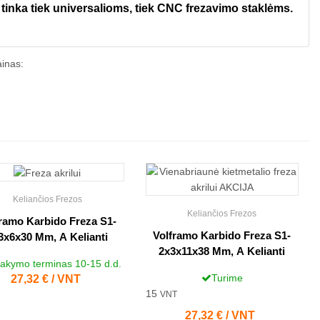
i tinka tiek universalioms, tiek CNC frezavimo staklėms.
ainas:
Keliančios Frezos
Keliančios Frezos
ramo Karbido Freza S1-
Volframo Karbido Freza S1-
3x6x30 Mm, A Kelianti
2x3x11x38 Mm, A Kelianti
akymo terminas 10-15 d.d.
Turime
Kaina
27,32 € / VNT
15
VNT
Kaina
27,32 € / VNT