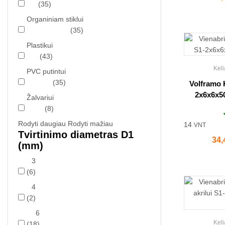
(35)
Organiniam stiklui
(35)
Plastikui
(43)
Keli
PVC putintui
(35)
Volframo 
2x6x6x50
Žalvariui
(8)
Rodyti daugiau
Rodyti mažiau
14
VNT
Tvirtinimo diametras D1
Kai
34,
(mm)
3
(6)
4
(2)
6
Keli
(18)