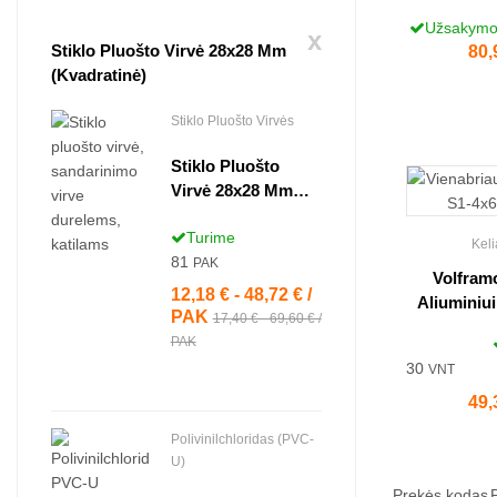
Užsakymo 
x
Stiklo Pluošto Virvė 28x28 Mm
Kai
80,
(kvadratinė)
Stiklo Pluošto Virvės
Stiklo Pluošto
Virvė 28x28 Mm
(kvadratinė)
Turime
Keli
81
PAK
Volfram
12,18 € - 48,72 € /
Kaina
Aliuminiu
PAK
17,40 € - 69,60 € /
PAK
30
VNT
Kai
49,
Polivinilchloridas (PVC-
U)
Prekės kodas