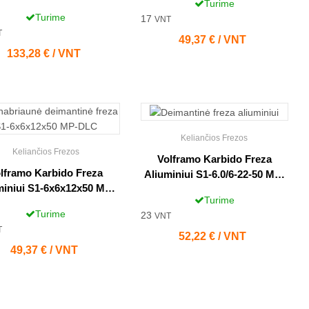
Turime
Turime
17
VNT
T
Kaina
49,37 € / VNT
Kaina
133,28 € / VNT
Keliančios Frezos
Keliančios Frezos
Volframo Karbido Freza
lframo Karbido Freza
Aliuminiui S1-6.0/6-22-50 MP-
miniui S1-6x6x12x50 MP-
DLC
Turime
DLC
Turime
23
VNT
T
Kaina
52,22 € / VNT
Kaina
49,37 € / VNT