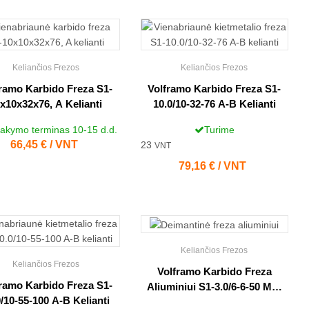
Keliančios Frezos
Keliančios Frezos
ramo Karbido Freza S1-
Volframo Karbido Freza S1-
x10x32x76, A Kelianti
10.0/10-32-76 A-B Kelianti
akymo terminas 10-15 d.d.
Turime
Kaina
66,45 € / VNT
23
VNT
Kaina
79,16 € / VNT
Keliančios Frezos
Keliančios Frezos
Volframo Karbido Freza
ramo Karbido Freza S1-
Aliuminiui S1-3.0/6-6-50 MP-
0/10-55-100 A-B Kelianti
DLC