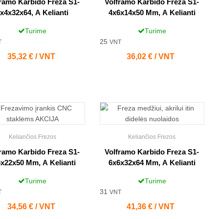
ramo Karbido Freza S1-
Volframo Karbido Freza S1-
x4x32x64, A Kelianti
4x6x14x50 Mm, A Kelianti
Turime
Turime
25
T
VNT
Kaina
35,32 € / VNT
Kaina
36,02 € / VNT
Keliančios Frezos
Keliančios Frezos
ramo Karbido Freza S1-
Volframo Karbido Freza S1-
x22x50 Mm, A Kelianti
6x6x32x64 Mm, A Kelianti
Turime
Turime
31
T
VNT
Kaina
34,56 € / VNT
Kaina
41,36 € / VNT