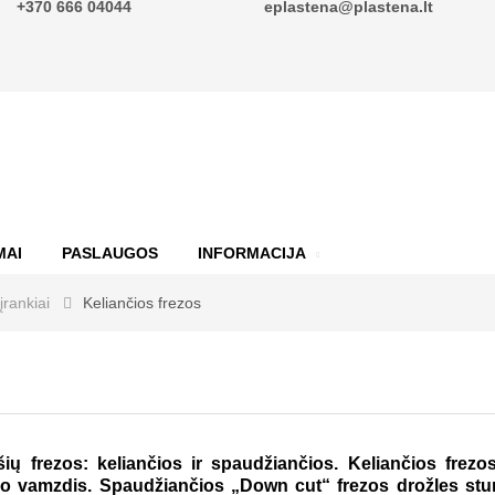
+370 666 04044
eplastena@plastena.lt
MAI
PASLAUGOS
INFORMACIJA
rankiai
Keliančios frezos
šių frezos: keliančios ir spaudžiančios. Keliančios frezos
o vamzdis. Spaudžiančios „Down cut“ frezos drožles stumi