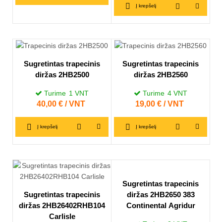
Į krepšelį
Sugretintas trapecinis
Sugretintas trapecinis
diržas 2HB2500
diržas 2HB2560
Turime
1
VNT
Turime
4
VNT
Kaina
40,00 € / VNT
Kaina
19,00 € / VNT
Į krepšelį
Į krepšelį
Sugretintas trapecinis
Sugretintas trapecinis
diržas 2HB2650 383
diržas 2HB26402RHB104
Continental Agridur
Carlisle