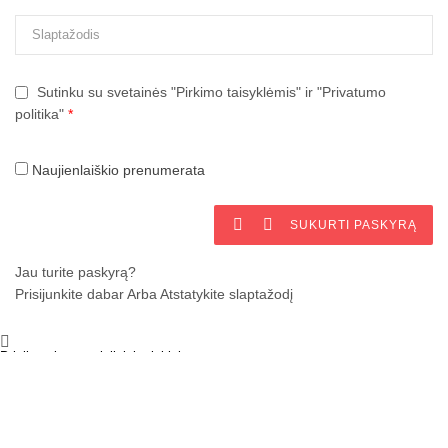
Sutinku su svetainės "Pirkimo taisyklėmis" ir "Privatumo
politika"
*
Naujienlaiškio prenumerata


SUKURTI PASKYRĄ
Jau turite paskyrą?
Prisijunkite dabar
Arba
Atstatykite slaptažodį

Prisijungti su socialiniais tinklais
Prisijungti su Google

UŽDARYTI