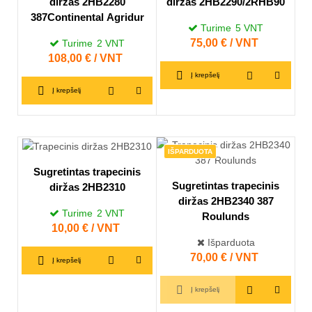
diržas 2HB2280
diržas 2HB2290/2RHB90
387Continental Agridur
Turime
5
VNT
Kaina
75,00 € / VNT
Turime
2
VNT
Kaina
108,00 € / VNT
Į krepšelį
Į krepšelį
IŠPARDUOTA
Sugretintas trapecinis
Sugretintas trapecinis
diržas 2HB2310
diržas 2HB2340 387
Turime
2
VNT
Roulunds
Kaina
10,00 € / VNT
Išparduota
Kaina
70,00 € / VNT
Į krepšelį
Į krepšelį