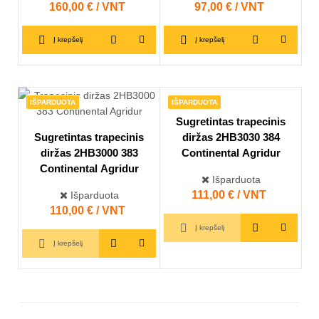
Kaina
160,00 € / VNT
Kaina
97,00 € / VNT
Į krepšelį
Į krepšelį
IŠPARDUOTA
IŠPARDUOTA
Sugretintas trapecinis
Sugretintas trapecinis
diržas 2HB3030 384
diržas 2HB3000 383
Continental Agridur
Continental Agridur
Išparduota
Kaina
111,00 € / VNT
Išparduota
Kaina
110,00 € / VNT
Į krepšelį
Į krepšelį