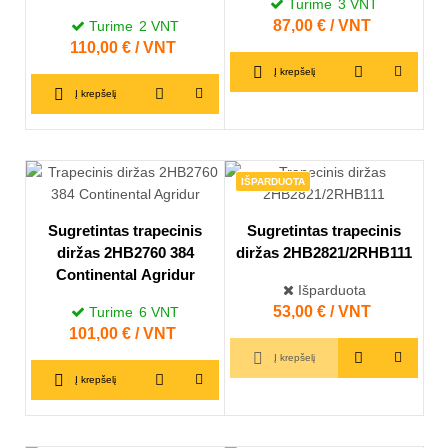
Turime
3
VNT
Kaina
87,00 € / VNT
Turime
2
VNT
Kaina
110,00 € / VNT
Į krepšelį
Į krepšelį
IŠPARDUOTA
Sugretintas trapecinis
Sugretintas trapecinis
diržas 2HB2760 384
diržas 2HB2821/2RHB111
Continental Agridur
Išparduota
Kaina
53,00 € / VNT
Turime
6
VNT
Kaina
101,00 € / VNT
Į krepšelį
Į krepšelį