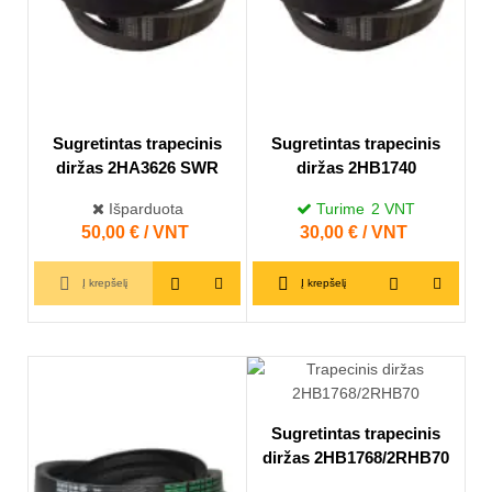
Sugretintas trapecinis
Sugretintas trapecinis
diržas 2HA3626 SWR
diržas 2HB1740
Išparduota
Turime
2
VNT
Kaina
50,00 € / VNT
Kaina
30,00 € / VNT
Į krepšelį
Į krepšelį
Sugretintas trapecinis
diržas 2HB1768/2RHB70