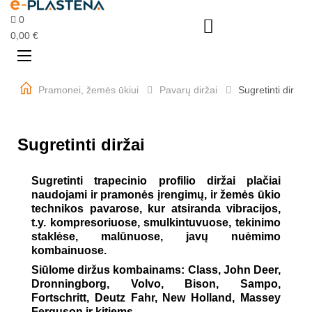
0

0,00 €
Perjungti
☰
navigaciją
Pramonei, žemės ūkiui
Pavarų diržai
Sugretinti diržai
Sugretinti diržai
Sugretinti trapecinio profilio diržai plačiai
naudojami ir pramonės įrengimų, ir žemės ūkio
technikos pavarose, kur atsiranda vibracijos,
t.y. kompresoriuose, smulkintuvuose, tekinimo
staklėse, malūnuose, javų nuėmimo
kombainuose.
Siūlome diržus kombainams: Class, John Deer,
Dronningborg, Volvo, Bison, Sampo,
Fortschritt, Deutz Fahr, New Holland, Massey
Ferguson ir kitiems.