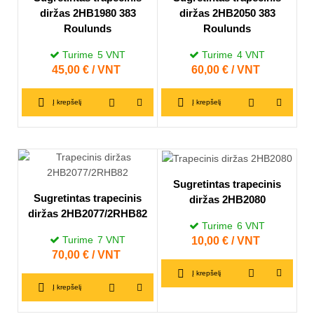
diržas 2HB1980 383
diržas 2HB2050 383
Roulunds
Roulunds
Turime
5
VNT
Turime
4
VNT
Kaina
45,00 € / VNT
Kaina
60,00 € / VNT
Į krepšelį
Į krepšelį
Sugretintas trapecinis
Sugretintas trapecinis
diržas 2HB2080
diržas 2HB2077/2RHB82
Turime
6
VNT
Turime
7
VNT
Kaina
10,00 € / VNT
Kaina
70,00 € / VNT
Į krepšelį
Į krepšelį