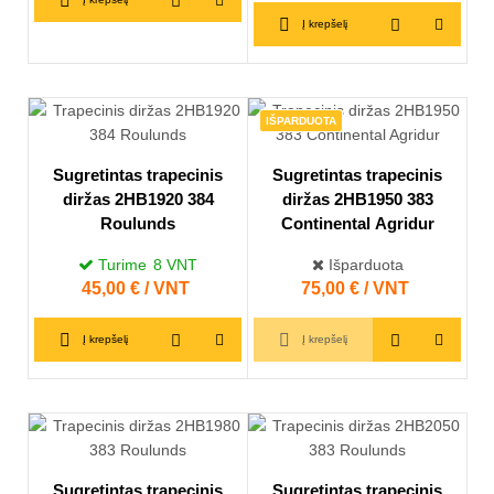
Į krepšelį
IŠPARDUOTA
Sugretintas trapecinis
Sugretintas trapecinis
diržas 2HB1920 384
diržas 2HB1950 383
Roulunds
Continental Agridur
Turime
8
VNT
Išparduota
Kaina
45,00 € / VNT
Kaina
75,00 € / VNT
Į krepšelį
Į krepšelį
Sugretintas trapecinis
Sugretintas trapecinis