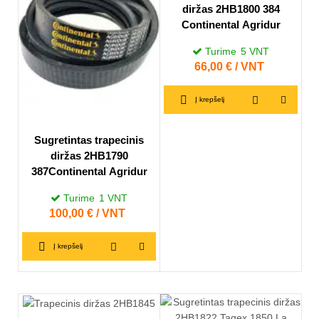
diržas 2HB1800 384
Continental Agridur
Turime
5
VNT
Kaina
66,00 € / VNT
Į krepšelį
Sugretintas trapecinis
diržas 2HB1790
387Continental Agridur
Turime
1
VNT
Kaina
100,00 € / VNT
Į krepšelį