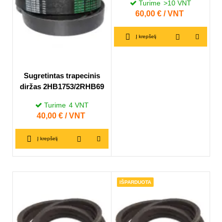
Turime
>10
VNT
Kaina
60,00 € / VNT
Į krepšelį
Sugretintas trapecinis
diržas 2HB1753/2RHB69
Turime
4
VNT
Kaina
40,00 € / VNT
Į krepšelį
IŠPARDUOTA