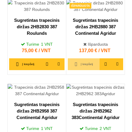
IŠPARDUOTA
Sugretintas trapecinis
Sugretintas trapecinis
diržas 2HB2830 387
diržas 2HB2880 387
Roulunds
Continental Agridur
Turime
1
VNT
Išparduota
Kaina
75,00 € / VNT
Kaina
137,00 € / VNT
Į krepšelį
Į krepšelį
Sugretintas trapecinis
Sugretintas trapecinis
diržas 2HB2958 387
diržas 2HB2962
Continental Agridur
383Continental Agridur
Turime
1
VNT
Turime
2
VNT