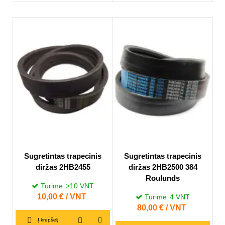
Sugretintas trapecinis
Sugretintas trapecinis
diržas 2HB2455
diržas 2HB2500 384
Roulunds
Turime
>10
VNT
Kaina
10,00 € / VNT
Turime
4
VNT
Kaina
80,00 € / VNT
Į krepšelį