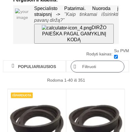
Specialisto Patarimai. Nuoroda į
straipsnį ->
"
Kaip tinkamai išsirinkti
pavarų diržą?"
DIRŽO
PAIEŠKA PAGAL GAMYKLINĮ
KODĄ
Su PVM
Rodyti kainas:

Filtruoti
POPULIARIAUSIOS

Rodoma 1-40 iš 351
IŠPARDUOTA