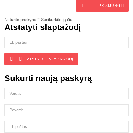


PRISIJUNGTI
Neturite paskyros? Susikurkite ją čia
Atstatyti slaptažodį


ATSTATYTI SLAPTAŽODĮ
Sukurti naują paskyrą