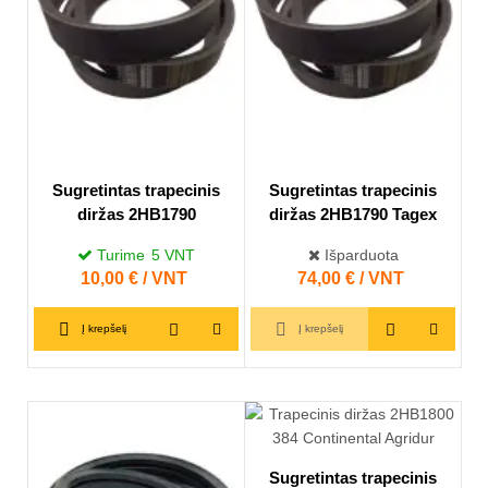
Sugretintas trapecinis
Sugretintas trapecinis
diržas 2HB1790
diržas 2HB1790 Tagex
Turime
5
VNT
Išparduota
Kaina
10,00 € / VNT
Kaina
74,00 € / VNT
Į krepšelį
Į krepšelį
Sugretintas trapecinis