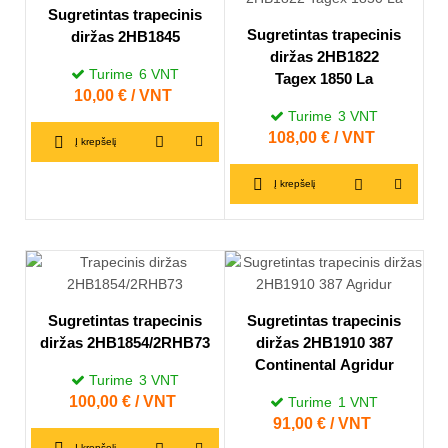
Sugretintas trapecinis
Sugretintas trapecinis
diržas 2HB1845
diržas 2HB1822
Turime
6
VNT
Tagex 1850 La
Kaina
10,00 € / VNT
Turime
3
VNT
Kaina
108,00 € / VNT
Į krepšelį
Į krepšelį
Sugretintas trapecinis
Sugretintas trapecinis
diržas 2HB1854/2RHB73
diržas 2HB1910 387
Continental Agridur
Turime
3
VNT
Kaina
100,00 € / VNT
Turime
1
VNT
Kaina
91,00 € / VNT
Į krepšelį