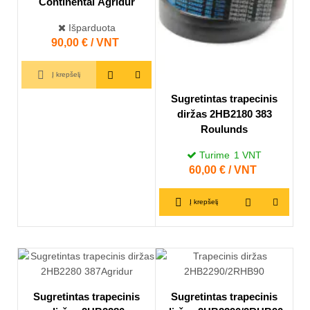
Continental Agridur
Išparduota
Kaina
90,00 € / VNT
Į krepšelį
Sugretintas trapecinis
diržas 2HB2180 383
Roulunds
Turime
1
VNT
Kaina
60,00 € / VNT
Į krepšelį
Sugretintas trapecinis
Sugretintas trapecinis