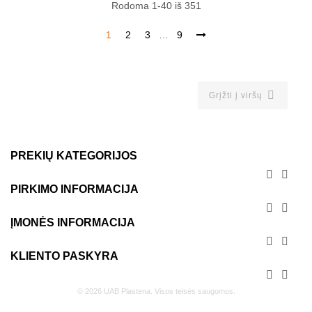
Rodoma 1-40 iš 351
1
2
3
…
9

Grįžti į viršų
PREKIŲ KATEGORIJOS


PIRKIMO INFORMACIJA


ĮMONĖS INFORMACIJA


KLIENTO PASKYRA


© 2026 UAB Plastena. Visos teisės saugomos.