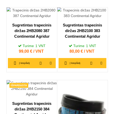
Sugretintas trapecinis
Sugretintas trapecinis
diržas 2HB2080 387
diržas 2HB2100 383
Continental Agridur
Continental Agridur
Turime
1
VNT
Turime
1
VNT
Kaina
99,00 € / VNT
Kaina
80,00 € / VNT
Į krepšelį
Į krepšelį
IŠPARDUOTA
Sugretintas trapecinis
diržas 2HB2150 384