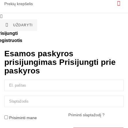
Prekių krepšelis


UŽDARYTI
isijungti
egistruotis
Esamos paskyros
prisijungimas
Prisijungti prie
paskyros
Priminti slaptažodį ?
Prisiminti mane