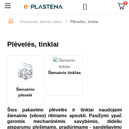
0

Perjungti
☰
navigaciją
Pramonei, žemės ūkiui
Plėvelės, tinklai
Plėvelės, tinklai
Šienainio tinklas
Šienainio
plėvelė
Šios pakavimo plėvelės ir tinklai naudojami
šienainio (siloso) ritiniams apsukti. Pasižymi ypač
geromis mechaninėmis savybėmis, dideliu
atsparumu plyšimams, pradūrimams - sandėliavimo