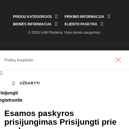


PREKIŲ KATEGORIJOS
PIRKIMO INFORMACIJA


ĮMONĖS INFORMACIJA
KLIENTO PASKYRA
© 2026 UAB Plastena. Visos teisės saugomos.
Prekių krepšelis


UŽDARYTI
isijungti
egistruotis
Esamos paskyros
prisijungimas
Prisijungti prie