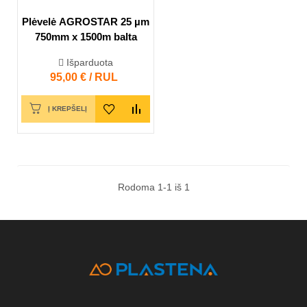
Plėvelė AGROSTAR 25 µm
750mm x 1500m balta
Išparduota
Kaina
95,00 € / RUL
Į KREPŠELĮ
Rodoma 1-1 iš 1