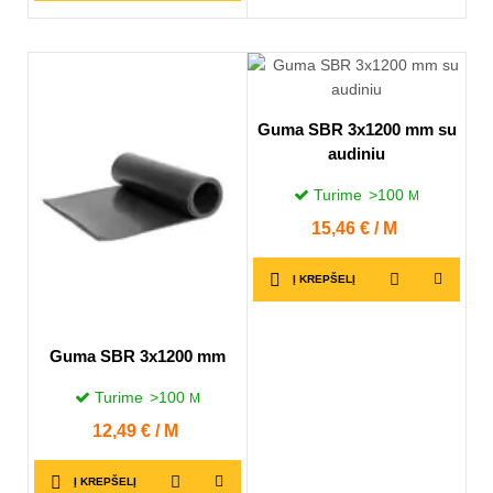
Guma SBR 3x1200 mm su
audiniu
Turime
>100
M
Kaina
15,46 € / M
Į KREPŠELĮ
Guma SBR 3x1200 mm
Turime
>100
M
Kaina
12,49 € / M
Į KREPŠELĮ