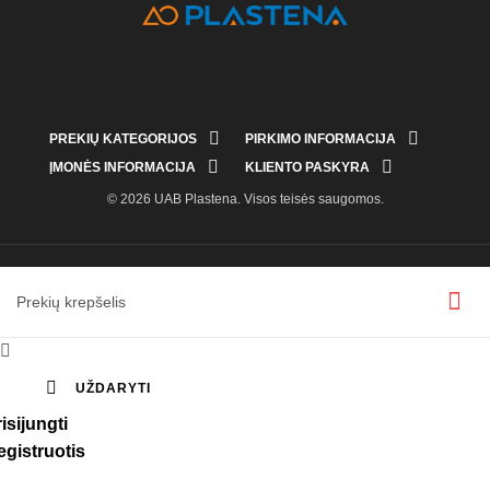


PREKIŲ KATEGORIJOS
PIRKIMO INFORMACIJA


ĮMONĖS INFORMACIJA
KLIENTO PASKYRA
© 2026 UAB Plastena. Visos teisės saugomos.
Prekių krepšelis


UŽDARYTI
isijungti
egistruotis