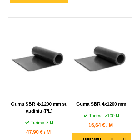
Guma SBR 4x1200 mm su
Guma SBR 4x1200 mm
audiniu (PL)
Turime
>100
M
Turime
8
M
Kaina
16,64 € / M
Kaina
47,90 € / M
Į KREPŠELĮ