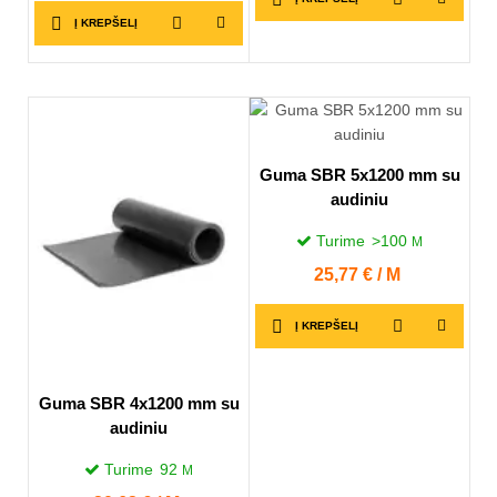
Į KREPŠELĮ
Guma SBR 5x1200 mm su
audiniu
Turime
>100
M
Kaina
25,77 € / M
Į KREPŠELĮ
Guma SBR 4x1200 mm su
audiniu
Turime
92
M