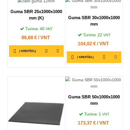
Guma SBR 25x1000x1000
Guma SBR 30x1000x1000
mm (K)
mm
Turime
40
VNT
Turime
22
VNT
Kaina
86,68 € / VNT
Kaina
104,02 € / VNT
Į KREPŠELĮ
Į KREPŠELĮ
Guma SBR 50x1000x1000
mm
Turime
1
VNT
Kaina
173,37 € / VNT