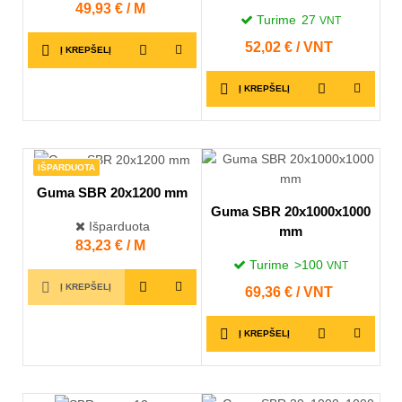
Kaina
49,93 € / M
Turime
27
VNT
Kaina
52,02 € / VNT
Į KREPŠELĮ
Į KREPŠELĮ
IŠPARDUOTA
Guma SBR 20x1200 mm
Guma SBR 20x1000x1000
Išparduota
mm
Kaina
83,23 € / M
Turime
>100
VNT
Į KREPŠELĮ
Kaina
69,36 € / VNT
Į KREPŠELĮ