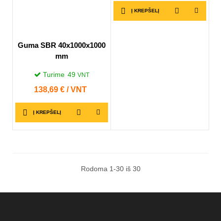
Į KREPŠELĮ
Guma SBR 40x1000x1000
mm
Turime
49
VNT
Kaina
138,69 € / VNT
Į KREPŠELĮ
Rodoma 1-30 iš 30