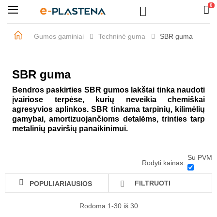
0

Perjungti
☰
navigaciją
Gumos gaminiai
Techninė guma
SBR guma
SBR guma
Bendros paskirties SBR gumos lakštai tinka naudoti
įvairiose terpėse, kurių neveikia chemiškai
agresyvios aplinkos. SBR tinkama tarpinių, kilimėlių
gamybai, amortizuojančioms detalėms, trinties tarp
metalinių paviršių panaikinimui.
Su PVM
Rodyti kainas:

FILTRUOTI
POPULIARIAUSIOS

Rodoma 1-30 iš 30