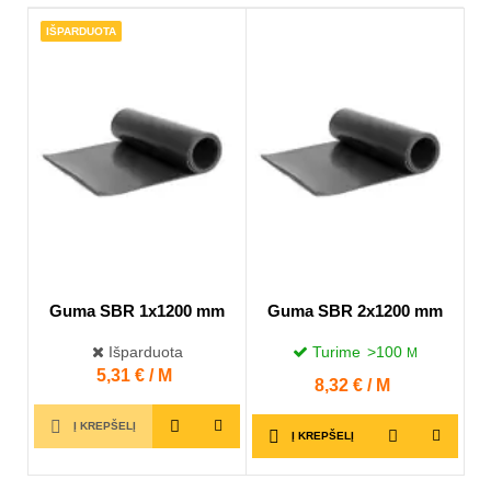
IŠPARDUOTA
Guma SBR 1x1200 mm
Guma SBR 2x1200 mm
Išparduota
Turime
>100
M
Kaina
5,31 € / M
Kaina
8,32 € / M
Į KREPŠELĮ
Į KREPŠELĮ