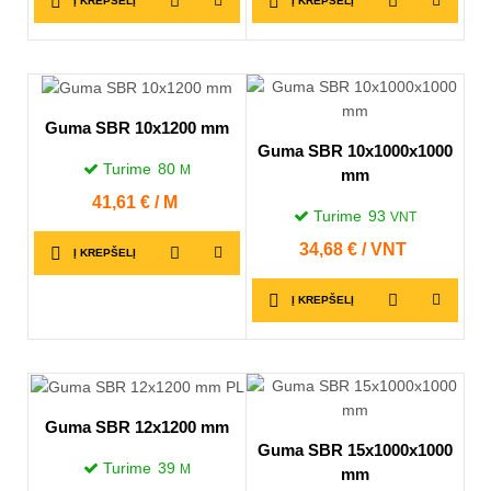
Į KREPŠELĮ
Į KREPŠELĮ
Guma SBR 10x1200 mm
Guma SBR 10x1000x1000
Turime
80
M
mm
Kaina
41,61 € / M
Turime
93
VNT
Kaina
34,68 € / VNT
Į KREPŠELĮ
Į KREPŠELĮ
Guma SBR 12x1200 mm
Guma SBR 15x1000x1000
Turime
39
M
mm