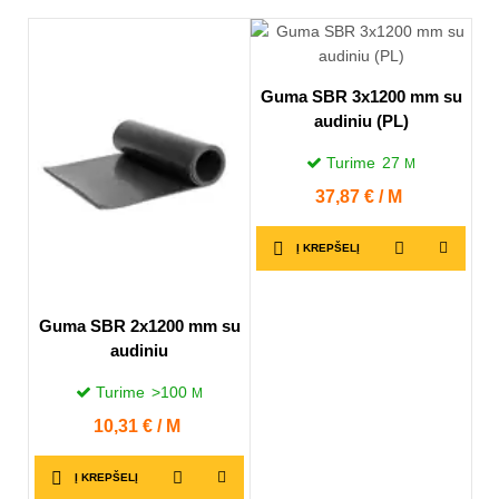
Guma SBR 3x1200 mm su
audiniu (PL)
Turime
27
M
Kaina
37,87 € / M
Į KREPŠELĮ
Guma SBR 2x1200 mm su
audiniu
Turime
>100
M
Kaina
10,31 € / M
Į KREPŠELĮ