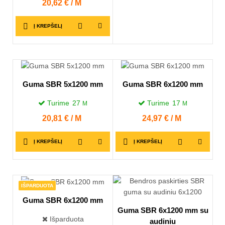
Kaina
20,62 € / M
Į KREPŠELĮ
Guma SBR 5x1200 mm
Guma SBR 6x1200 mm
Turime
27
Turime
17
M
M
Kaina
20,81 € / M
Kaina
24,97 € / M
Į KREPŠELĮ
Į KREPŠELĮ
IŠPARDUOTA
Guma SBR 6x1200 mm
Guma SBR 6x1200 mm su
Išparduota
audiniu