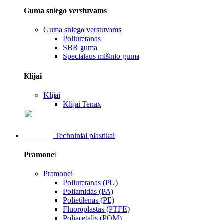
Guma sniego verstuvams
Guma sniego verstuvams
Poliuretanas
SBR guma
Specialaus mišinio guma
Klijai
Klijai
Klijai Tenax
Techniniai plastikai
Pramonei
Pramonei
Poliuretanas (PU)
Poliamidas (PA)
Polietilenas (PE)
Fluoroplastas (PTFE)
Poliacetalis (POM)