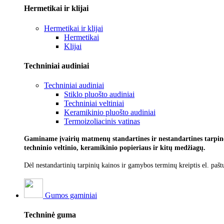
Hermetikai ir klijai
Hermetikai ir klijai
Hermetikai
Klijai
Techniniai audiniai
Techniniai audiniai
Stiklo pluošto audiniai
Techniniai veltiniai
Keramikinio pluošto audiniai
Termoizoliacinis vatinas
Gaminame įvairių matmenų standartines ir nestandartines tarpines
techninio veltinio, keramikinio popieriaus ir kitų medžiagų.
Dėl nestandartinių tarpinių kainos ir gamybos terminų kreiptis el. pašt
Gumos gaminiai
Techninė guma