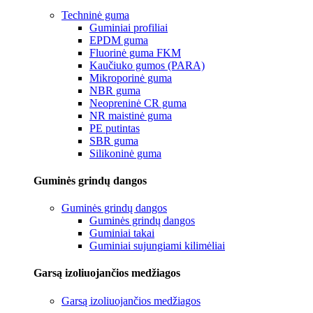
Techninė guma
Guminiai profiliai
EPDM guma
Fluorinė guma FKM
Kaučiuko gumos (PARA)
Mikroporinė guma
NBR guma
Neopreninė CR guma
NR maistinė guma
PE putintas
SBR guma
Silikoninė guma
Guminės grindų dangos
Guminės grindų dangos
Guminės grindų dangos
Guminiai takai
Guminiai sujungiami kilimėliai
Garsą izoliuojančios medžiagos
Garsą izoliuojančios medžiagos