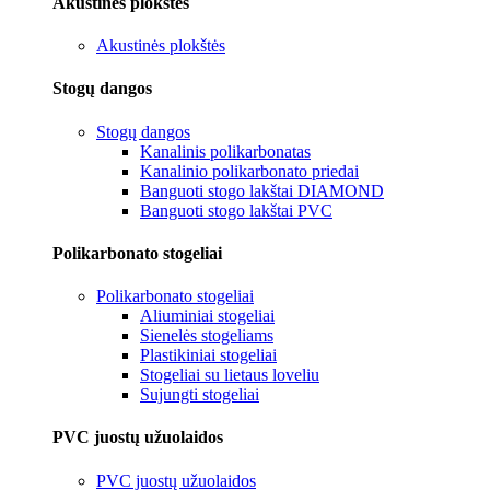
Akustinės plokštės
Akustinės plokštės
Stogų dangos
Stogų dangos
Kanalinis polikarbonatas
Kanalinio polikarbonato priedai
Banguoti stogo lakštai DIAMOND
Banguoti stogo lakštai PVC
Polikarbonato stogeliai
Polikarbonato stogeliai
Aliuminiai stogeliai
Sienelės stogeliams
Plastikiniai stogeliai
Stogeliai su lietaus loveliu
Sujungti stogeliai
PVC juostų užuolaidos
PVC juostų užuolaidos