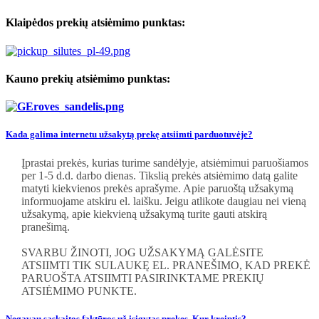
Klaipėdos prekių atsiėmimo punktas:
Kauno prekių atsiėmimo punktas:
Kada galima internetu užsakytą prekę atsiimti parduotuvėje?
Įprastai prekės, kurias turime sandėlyje, atsiėmimui paruošiamos
per 1-5 d.d. darbo dienas. Tikslią prekės atsiėmimo datą galite
matyti kiekvienos prekės aprašyme. Apie paruoštą užsakymą
informuojame atskiru el. laišku. Jeigu atlikote daugiau nei vieną
užsakymą, apie kiekvieną užsakymą turite gauti atskirą
pranešimą.
SVARBU ŽINOTI, JOG UŽSAKYMĄ GALĖSITE
ATSIIMTI TIK SULAUKĘ EL. PRANEŠIMO, KAD PREKĖ
PARUOŠTA ATSIIMTI PASIRINKTAME PREKIŲ
ATSIĖMIMO PUNKTE.
Negavau sąskaitos faktūros už įsigytas prekes. Kur kreiptis?