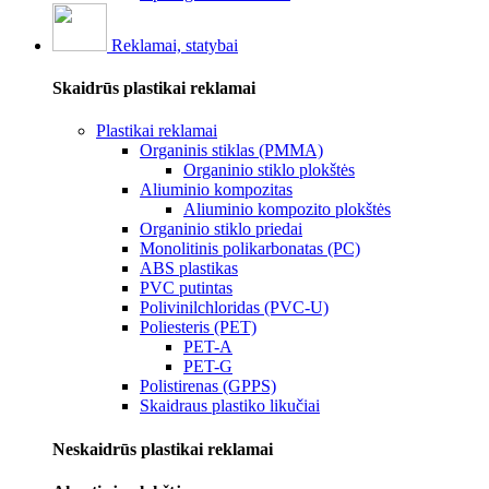
Reklamai, statybai
Skaidrūs plastikai reklamai
Plastikai reklamai
Organinis stiklas (PMMA)
Organinio stiklo plokštės
Aliuminio kompozitas
Aliuminio kompozito plokštės
Organinio stiklo priedai
Monolitinis polikarbonatas (PC)
ABS plastikas
PVC putintas
Polivinilchloridas (PVC-U)
Poliesteris (PET)
PET-A
PET-G
Polistirenas (GPPS)
Skaidraus plastiko likučiai
Neskaidrūs plastikai reklamai