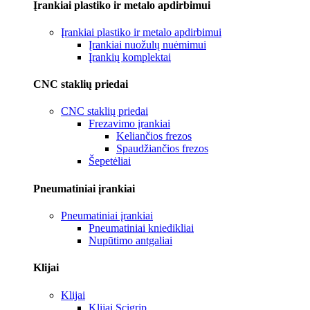
Įrankiai plastiko ir metalo apdirbimui
Įrankiai plastiko ir metalo apdirbimui
Įrankiai nuožulų nuėmimui
Įrankių komplektai
CNC staklių priedai
CNC staklių priedai
Frezavimo įrankiai
Keliančios frezos
Spaudžiančios frezos
Šepetėliai
Pneumatiniai įrankiai
Pneumatiniai įrankiai
Pneumatiniai kniedikliai
Nupūtimo antgaliai
Klijai
Klijai
Klijai Scigrip