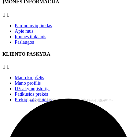
ĮMONĖS INFORMACIJA


Parduotuvių tinklas
Apie mus
Įmonės tinklapis
Paslaugos
KLIENTO PASKYRA


Mano krepšelis
Mano profilis
Užsakymų istorija
Patikusios prekės
© 2026 UAB Plastena. Visos teisės saugomos.
Prekių palyginimas
© 2026 UAB Plastena. Visos teisės saugomos.