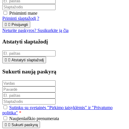
Prisiminti mane
Priminti slaptažodį ?


Prisijungti
Neturite paskyros? Susikurkite ją čia
Atstatyti slaptažodį


Atstatyti slaptažodį
Sukurti naują paskyrą
Sutinku su svetainės "Pirkimo taisyklėmis" ir "Privatumo
politika"
*
Naujienlaiškio prenumerata


Sukurti paskyrą