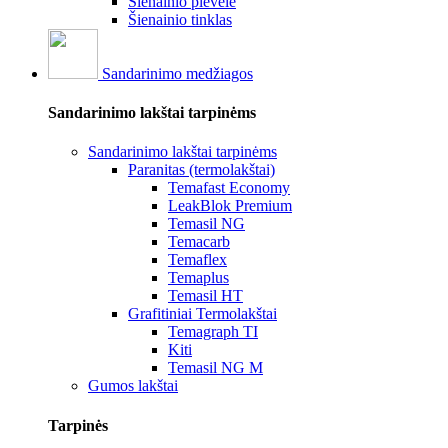
Šienainio plėvelė
Šienainio tinklas
Sandarinimo medžiagos
Sandarinimo lakštai tarpinėms
Sandarinimo lakštai tarpinėms
Paranitas (termolakštai)
Temafast Economy
LeakBlok Premium
Temasil NG
Temacarb
Temaflex
Temaplus
Temasil HT
Grafitiniai Termolakštai
Temagraph TI
Kiti
Temasil NG M
Gumos lakštai
Tarpinės