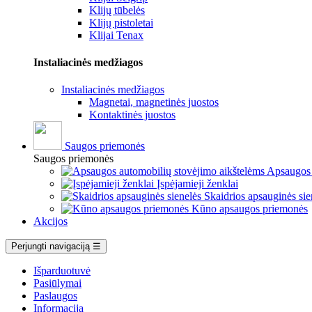
Klijų tūbelės
Klijų pistoletai
Klijai Tenax
Instaliacinės medžiagos
Instaliacinės medžiagos
Magnetai, magnetinės juostos
Kontaktinės juostos
Saugos priemonės
Saugos priemonės
Apsaugos 
Įspėjamieji ženklai
Skaidrios apsauginės sie
Kūno apsaugos priemonės
Akcijos
Perjungti navigaciją
☰
Išparduotuvė
Pasiūlymai
Paslaugos
Informacija