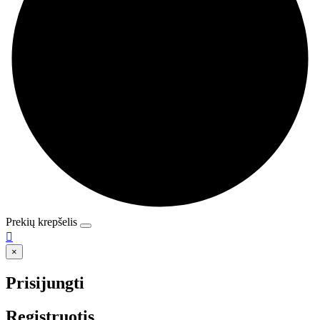
Prekių krepšelis

×
Prisijungti
Registruotis