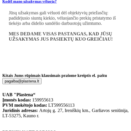
Kodėl mano užsakymas vėluoja?
Jūsų užsakymas gali vėluoti dėl objektyvių priežasčių:
padidėjusio siuntų kiekio, vėluojančio prekių pristatymo iš
tiekėjo arba didelio sandėlio darbuotojų užimtumo.
MES DEDAME VISAS PASTANGAS, KAD JŪSŲ
UŽSAKYMAS JUS PASIEKTŲ KUO GREIČIAU!
Kitais Jums rūpimais klausimais prašome kreiptis el. paštu
pagalba@plastena.lt
UAB "Plastena“
Įmonės kodas:
159955613
PVM mokėtojo kodas:
LT599556113
Juridinis adresas:
Artojų g. 27, Ireniškių km., Garliavos seniūnija,
LT-53275, Kauno r.