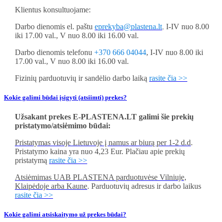
Klientus konsultuojame:
Darbo dienomis el. paštu
eprekyba@plastena.lt
,
I-IV nuo 8.00
iki 17.00 val., V nuo 8.00 iki 16.00 val.
Darbo dienomis telefonu
+370 666 04044
, I-IV nuo 8.00 iki
17.00 val., V nuo 8.00 iki 16.00 val.
Fizinių parduotuvių ir sandėlio darbo laiką
rasite čia >>
Kokie galimi būdai įsigyti (atsiimti) prekes?
Užsakant prekes
E-PLASTENA.LT
galimi šie prekių
pristatymo/atsiėmimo būdai:
Pristatymas visoje Lietuvoje į namus ar biurą per 1-2 d.d
.
Pristatymo kaina yra nuo 4,23 Eur. Plačiau apie prekių
pristatymą
rasite čia >>
Atsiėmimas UAB PLASTENA parduotuvėse Vilniuje,
Klaipėdoje arba Kaune
. Parduotuvių adresus ir darbo laikus
rasite čia >>
Kokie galimi atsiskaitymo už prekes būdai?