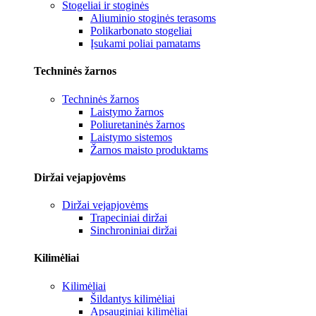
Stogeliai ir stoginės
Aliuminio stoginės terasoms
Polikarbonato stogeliai
Įsukami poliai pamatams
Techninės žarnos
Techninės žarnos
Laistymo žarnos
Poliuretaninės žarnos
Laistymo sistemos
Žarnos maisto produktams
Diržai vejapjovėms
Diržai vejapjovėms
Trapeciniai diržai
Sinchroniniai diržai
Kilimėliai
Kilimėliai
Šildantys kilimėliai
Apsauginiai kilimėliai