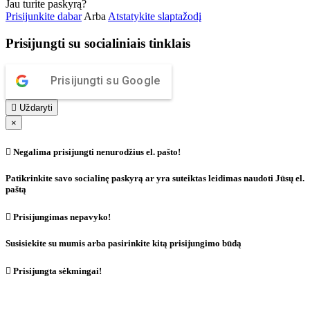
Jau turite paskyrą?
Prisijunkite dabar
Arba
Atstatykite slaptažodį
Prisijungti su socialiniais tinklais
Prisijungti su Google

Uždaryti
×

Negalima prisijungti nenurodžius el. pašto!
Patikrinkite savo socialinę paskyrą ar yra suteiktas leidimas naudoti Jūsų el.
paštą

Prisijungimas nepavyko!
Susisiekite su mumis arba pasirinkite kitą prisijungimo būdą

Prisijungta sėkmingai!