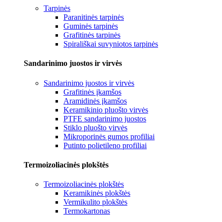
Tarpinės
Paranitinės tarpinės
Guminės tarpinės
Grafitinės tarpinės
Spirališkai suvyniotos tarpinės
Sandarinimo juostos ir virvės
Sandarinimo juostos ir virvės
Grafitinės įkamšos
Aramidinės įkamšos
Keramikinio pluošto virvės
PTFE sandarinimo juostos
Stiklo pluošto virvės
Mikroporinės gumos profiliai
Putinto polietileno profiliai
Termoizoliacinės plokštės
Termoizoliacinės plokštės
Keramikinės plokštės
Vermikulito plokštės
Termokartonas