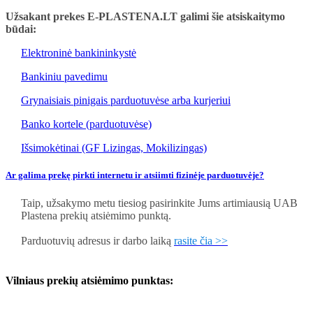
Užsakant prekes E-PLASTENA.LT galimi šie atsiskaitymo
būdai:
Elektroninė bankininkystė
Bankiniu pavedimu
Grynaisiais pinigais parduotuvėse arba kurjeriui
Banko kortele (parduotuvėse)
Išsimokėtinai (GF Lizingas, Mokilizingas)
Ar galima prekę pirkti internetu ir atsiimti fizinėje parduotuvėje?
Taip, užsakymo metu tiesiog pasirinkite Jums artimiausią UAB
Plastena prekių atsiėmimo punktą.
Parduotuvių adresus ir darbo laiką
rasite čia >>
Vilniaus prekių atsiėmimo punktas: