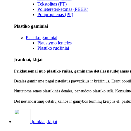
Tekstolitas (PT)
Polietereterketonas (PEEK)
Polipropilenas (PP)
Plastiko gaminiai
Plastiko gaminiai
Pjaustymo lentelės
Plastiko ruošiniai
Įrankiai, klijai
Priklausomai nuo plastiko rūšies, gaminame detales naudojamas 
Detales gaminame pagal pateiktus pavyzdžius ir brėžinius. Esant poreik
Nustatome senos plastikinės detalės, panaudoto plastiko rūšį.
Konsultu
Dėl nestandartinių detalių kainos ir gamybos terminų kreiptis el. paštu
Įrankiai, klijai