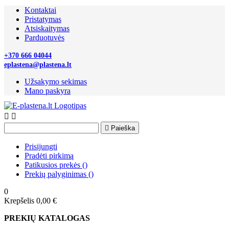
Kontaktai
Pristatymas
Atsiskaitymas
Parduotuvės
+370 666 04044
eplastena@plastena.lt
Užsakymo sekimas
Mano paskyra



Paieška
Prisijungti
Pradėti pirkimą
Patikusios prekės
(
)
Prekių palyginimas
(
)
0
Krepšelis
0,00 €
PREKIŲ KATALOGAS