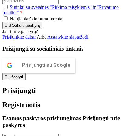
Sutinku su svetainės "Pirkimo taisyklėmis" ir "Privatumo
politika"
*
Naujienlaiškio prenumerata


Sukurti paskyrą
Jau turite paskyrą?
Prisijunkite dabar
Arba
Atstatykite slaptažodį
Prisijungti su socialiniais tinklais
Prisijungti su Google

Uždaryti
Prisijungti
Registruotis
Esamos paskyros prisijungimas
Prisijungti prie
paskyros