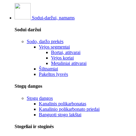
Sodui-daržui, namams
Sodui daržui
Sodo, daržo prekės
Vejos segmentai
Bortai, atitvarai
Vejos koriai
Metaliniai atitvarai
Šiltnamiai
Pakeltos lysvės
Stogų dangos
Stogų dangos
Kanalinis polikarbonatas
Kanalinio polikarbonato priedai
Banguoti stogo lakštai
Stogeliai ir stoginės