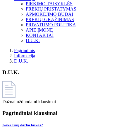
PIRKIMO TAISYKLĖS
PREKIŲ PRISTATYMAS
APMOKĖJIMO BŪDAI
PREKIŲ GRĄŽINIMAS
PRIVATUMO POLITIKA
APIE ĮMONĘ
KONTAKTAI
D.U.K.
Pagrindinis
Informacija
D.U.K.
D.U.K.
Dažnai užduodami klausimai
Pagrindiniai klausimai
Koks Jūsų darbo laikas?