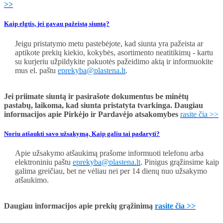
>>
Kaip elgtis, jei gavau pažeistą siuntą?
Jeigu pristatymo metu pastebėjote, kad siunta yra pažeista ar
aptikote
prekių kiekio, kokybės, asortimento neatitikimų -
kartu
su kurjeriu užpildykite pakuotės pažeidimo aktą ir informuokite
mus el. paštu
eprekyba@plastena.lt
.
Jei priimate siuntą ir pasirašote dokumentus be minėtų
pastabų, laikoma, kad siunta pristatyta tvarkinga.
Daugiau
informacijos apie Pirkėjo ir Pardavėjo atsakomybes
rasite čia >>
Noriu atšaukti savo užsakymą. Kaip galiu tai padaryti?
Apie užsakymo atšaukimą prašome informuoti telefonu arba
elektroniniu paštu
eprekyba@plastena.lt
.
Pinigus grąžinsime kaip
galima greičiau, bet ne vėliau nei per 14 dienų nuo užsakymo
atšaukimo.
Daugiau informacijos apie prekių grąžinimą
rasite čia >>