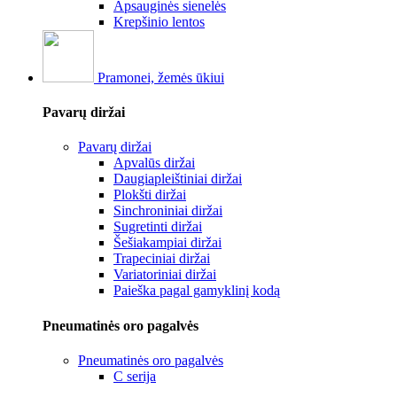
Apsauginės sienelės
Krepšinio lentos
Pramonei, žemės ūkiui
Pavarų diržai
Pavarų diržai
Apvalūs diržai
Daugiapleištiniai diržai
Plokšti diržai
Sinchroniniai diržai
Sugretinti diržai
Šešiakampiai diržai
Trapeciniai diržai
Variatoriniai diržai
Paieška pagal gamyklinį kodą
Pneumatinės oro pagalvės
Pneumatinės oro pagalvės
C serija