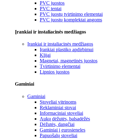
PVC juostos
PVC tentai
PVC juostų tvirtinimo elementai
PVC juostų komplektai angoms
Įrankiai ir instaliacinės medžiagos
Įrankiai ir instaliacinės medžiagos
Įrankiai plastiko apdirbimui
Klijai
Magnetai, magnetinės juostos
Tvirtinimo elementai
Lipnios juostos
Gaminiai
Gaminiai
Stoveliai vitrinoms
Reklaminiai stovai
Informaciniai stoveliai
Aukų dėžutės, balsadėžės
Dėžutės, dangčiai
Gaminiai į eurosieneles
Papuošalų stoveliai