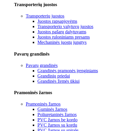
Transporterių juostos
Transporterių juostos
Juostos rapsapjovėms
Transporterio valytuvų juostos
Juostos pašarų dalytuvams
Juostos ruloniniams presams
Mechaninės juostų jungtys
Pavarų grandinės
Pavarų grandinės
Grandinės pramonės įrenginiams
Grandinių priedai
Grandinės žemės ūkiui
Pramoninės žarnos
Pramoninės žarnos
Guminės žarnos
Poliuretaninės žarnos
PVC žarnos be kordo
PVC žarnos su kordu
PVC žarnos su spirale