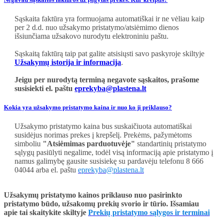
Sąskaita faktūra yra formuojama automatiškai ir ne vėliau kaip
per 2 d.d. nuo užsakymo pristatymo/atsiėmimo dienos
išsiunčiama užsakovo nurodytu elektroniniu paštu.
Sąskaitą faktūrą taip pat galite atsisiųsti savo paskyroje skiltyje
Užsakymų istorija ir informacija
.
Jeigu per nurodytą terminą negavote sąskaitos, prašome
susisiekti el. paštu
eprekyba@plastena.lt
Kokia yra užsakymo pristatymo kaina ir nuo ko ji priklauso?
Užsakymo pristatymo kaina bus suskaičiuota automatiškai
susidėjus norimas prekes į krepšelį. Prekėms, pažymėtoms
simboliu
"Atsiėmimas parduotuvėje"
standartinių pristatymo
sąlygų pasiūlyti negalime, todėl visą informaciją apie pristatymo į
namus galimybę gausite susisiekę su pardavėju telefonu 8 666
04044 arba
el. paštu
eprekyba@plastena.lt
Užsakymų pristatymo kainos priklauso nuo pasirinkto
pristatymo būdo, užsakomų prekių svorio ir tūrio. Išsamiau
apie tai skaitykite
skiltyje
Prekių pristatymo sąlygos ir terminai