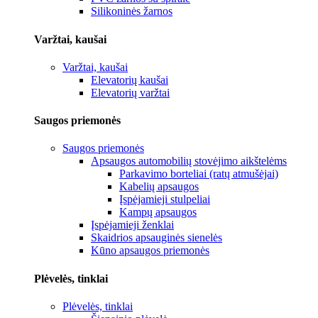
Silikoninės žarnos
Varžtai, kaušai
Varžtai, kaušai
Elevatorių kaušai
Elevatorių varžtai
Saugos priemonės
Saugos priemonės
Apsaugos automobilių stovėjimo aikštelėms
Parkavimo borteliai (ratų atmušėjai)
Kabelių apsaugos
Įspėjamieji stulpeliai
Kampų apsaugos
Įspėjamieji ženklai
Skaidrios apsauginės sienelės
Kūno apsaugos priemonės
Plėvelės, tinklai
Plėvelės, tinklai