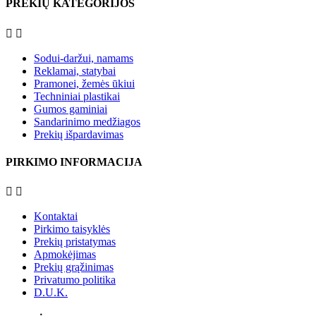
PREKIŲ KATEGORIJOS


Sodui-daržui, namams
Reklamai, statybai
Pramonei, žemės ūkiui
Techniniai plastikai
Gumos gaminiai
Sandarinimo medžiagos
Prekių išpardavimas
PIRKIMO INFORMACIJA


Kontaktai
Pirkimo taisyklės
Prekių pristatymas
Apmokėjimas
Prekių grąžinimas
Privatumo politika
D.U.K.