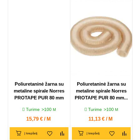
Poliuretaninė žarna su
Poliuretaninė žarna su
metaline spirale Norres
metaline spirale Norres
PROTAPE PUR 80 mm
PROTAPE PUR 80 mm...
Turime
>100
Turime
>100
M
M
Kaina
15,79 € / M
Kaina
11,13 € / M
Į krepšelį
Į krepšelį