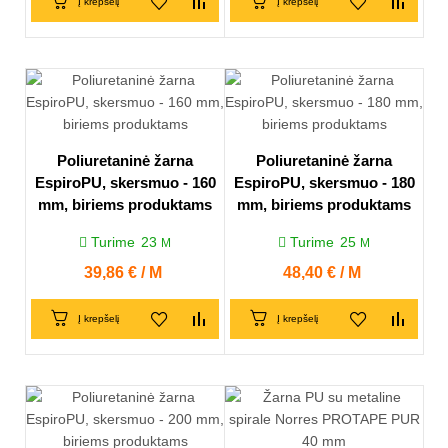
Į krepšelį
Į krepšelį
Poliuretaninė žarna
Poliuretaninė žarna
EspiroPU, skersmuo - 160
EspiroPU, skersmuo - 180
mm, biriems produktams
mm, biriems produktams
Turime
23
Turime
25
M
M
Kaina
39,86 € / M
Kaina
48,40 € / M
Į krepšelį
Į krepšelį