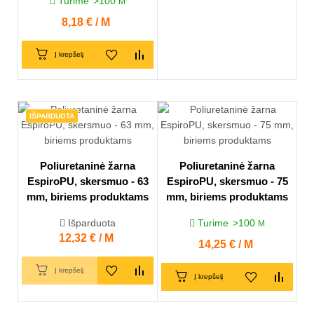
Turime
>100
M
Kaina
8,18 € / M
Į krepšelį
IŠPARDUOTA
Poliuretaninė žarna
Poliuretaninė žarna
EspiroPU, skersmuo - 63
EspiroPU, skersmuo - 75
mm, biriems produktams
mm, biriems produktams
Išparduota
Turime
>100
M
Kaina
12,32 € / M
Kaina
14,25 € / M
Į krepšelį
Į krepšelį