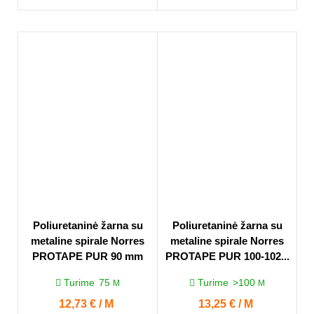
Poliuretaninė žarna su
Poliuretaninė žarna su
metaline spirale Norres
metaline spirale Norres
PROTAPE PUR 90 mm
PROTAPE PUR 100-102...
Turime
75
Turime
>100
M
M
Kaina
12,73 € / M
Kaina
13,25 € / M