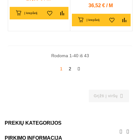
Kaina
36,52 € / M
Į krepšelį
Į krepšelį
Rodoma 1-40 iš 43
1
2

Grįžti į viršų
PREKIŲ KATEGORIJOS


PIRKIMO INFORMACIJA