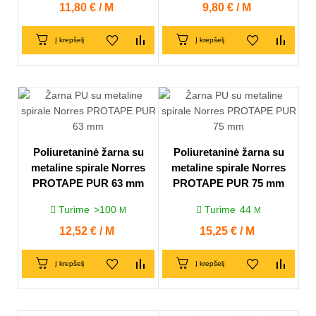
Kaina
11,80 € / M
Kaina
9,80 € / M
Į krepšelį
Į krepšelį
Poliuretaninė žarna su
Poliuretaninė žarna su
metaline spirale Norres
metaline spirale Norres
PROTAPE PUR 63 mm
PROTAPE PUR 75 mm
Turime
>100
Turime
44
M
M
Kaina
12,52 € / M
Kaina
15,25 € / M
Į krepšelį
Į krepšelį