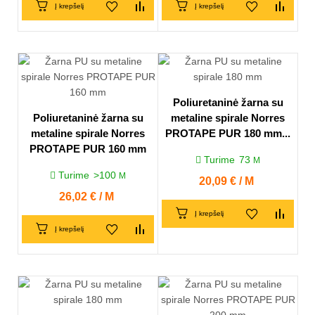
Į krepšelį
Į krepšelį
Poliuretaninė žarna su
Poliuretaninė žarna su
metaline spirale Norres
metaline spirale Norres
PROTAPE PUR 180 mm...
PROTAPE PUR 160 mm
Turime
73
M
Turime
>100
M
Kaina
20,09 € / M
Kaina
26,02 € / M
Į krepšelį
Į krepšelį