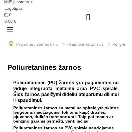
0

0,00 €
Perjungti
☰
navigaciją
Pramonei, žemės ūkiui
Pramoninės žarnos
Poliuretan
Poliuretaninės žarnos
Poliuretaninės (PU) žarnos yra pagamintos su
viduje integruota metaline arba PVC spirale.
Šios žarnos pasižymi dideliu atsparumu dilimui
ir spaudimui.
Poliuretaninės žarnos su metaline spirale yra skirtos
lengvoms medžiagoms, tokioms kaip: drožlės,
pjuvenos, dulkės transportuoti. Taip pat tepalo ar
benzino garams pernešti, ventiliacijai.
Poliuretaninės žarnos su PVC spirale naudojamos