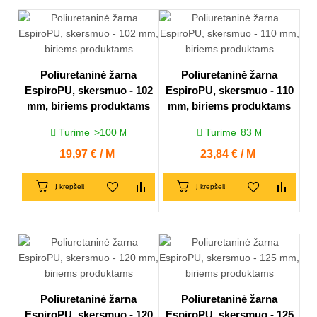
Poliuretaninė žarna
Poliuretaninė žarna
EspiroPU, skersmuo - 102
EspiroPU, skersmuo - 110
mm, biriems produktams
mm, biriems produktams
Turime
>100
Turime
83
M
M
Kaina
19,97 € / M
Kaina
23,84 € / M
Į krepšelį
Į krepšelį
Poliuretaninė žarna
Poliuretaninė žarna
EspiroPU, skersmuo - 120
EspiroPU, skersmuo - 125