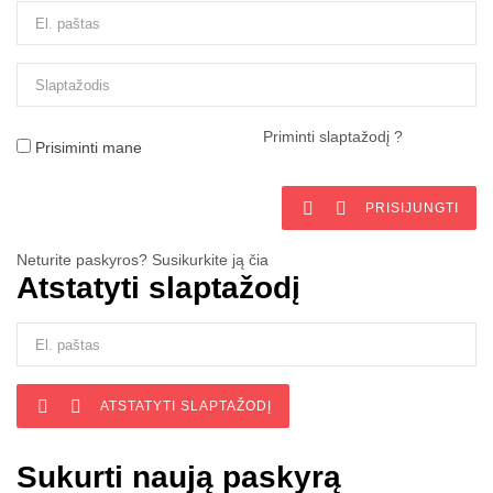
Priminti slaptažodį ?
Prisiminti mane


PRISIJUNGTI
Neturite paskyros? Susikurkite ją čia
Atstatyti slaptažodį


ATSTATYTI SLAPTAŽODĮ
Sukurti naują paskyrą