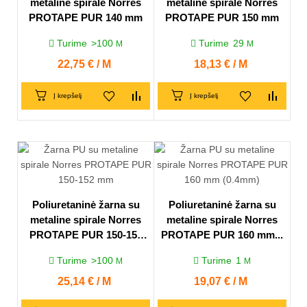
metaline spirale Norres
metaline spirale Norres
PROTAPE PUR 140 mm
PROTAPE PUR 150 mm
Turime
>100
Turime
29
M
M
Kaina
22,75 € / M
Kaina
18,13 € / M
Į krepšelį
Į krepšelį
Poliuretaninė žarna su
Poliuretaninė žarna su
metaline spirale Norres
metaline spirale Norres
PROTAPE PUR 150-152
PROTAPE PUR 160 mm...
mm
Turime
>100
Turime
1
M
M
Kaina
25,14 € / M
Kaina
19,07 € / M