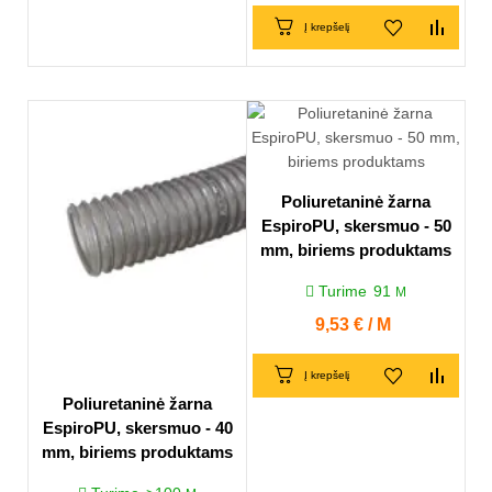
Į krepšelį
Poliuretaninė žarna
EspiroPU, skersmuo - 50
mm, biriems produktams
Turime
91
M
Kaina
9,53 € / M
Į krepšelį
Poliuretaninė žarna
EspiroPU, skersmuo - 40
mm, biriems produktams