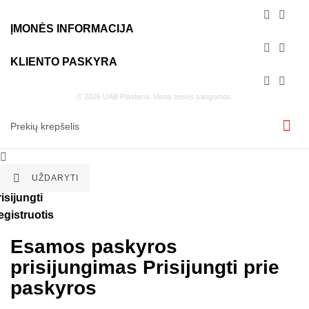


ĮMONĖS INFORMACIJA


KLIENTO PASKYRA


© 2026 UAB Plastena. Visos teisės saugomos.
Prekių krepšelis


UŽDARYTI
isijungti
egistruotis
Esamos paskyros
prisijungimas
Prisijungti prie
paskyros