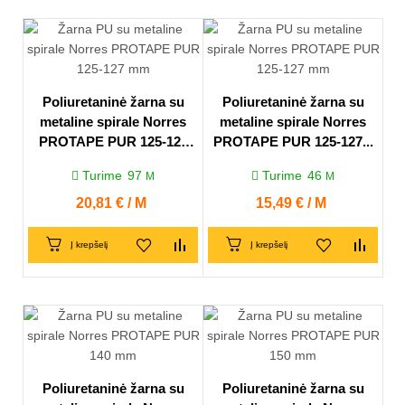
Poliuretaninė žarna su
Poliuretaninė žarna su
metaline spirale Norres
metaline spirale Norres
PROTAPE PUR 125-127
PROTAPE PUR 125-127...
mm
Turime
97
Turime
46
M
M
Kaina
20,81 € / M
Kaina
15,49 € / M
Į krepšelį
Į krepšelį
Poliuretaninė žarna su
Poliuretaninė žarna su