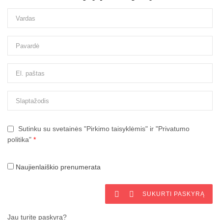
Sutinku su svetainės "Pirkimo taisyklėmis" ir "Privatumo
politika"
*
Naujienlaiškio prenumerata


SUKURTI PASKYRĄ
Jau turite paskyrą?