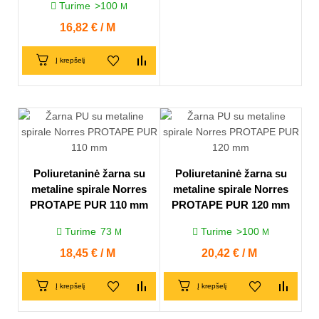
Turime
>100
M
Kaina
16,82 € / M
Į krepšelį
Poliuretaninė žarna su
Poliuretaninė žarna su
metaline spirale Norres
metaline spirale Norres
PROTAPE PUR 110 mm
PROTAPE PUR 120 mm
Turime
73
Turime
>100
M
M
Kaina
18,45 € / M
Kaina
20,42 € / M
Į krepšelį
Į krepšelį