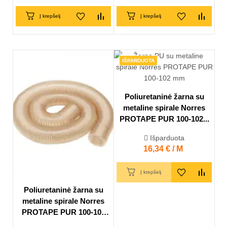
Į krepšelį
Į krepšelį
IŠPARDUOTA
Poliuretaninė žarna su
metaline spirale Norres
PROTAPE PUR 100-102...
Išparduota
Kaina
16,34 € / M
Į krepšelį
Poliuretaninė žarna su
metaline spirale Norres
PROTAPE PUR 100-102
mm