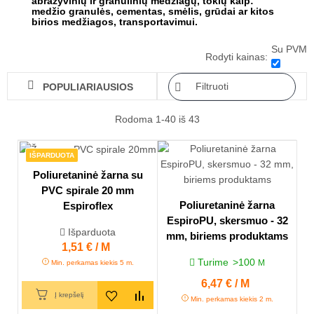
abrazyvinių ir granulinių medžiagų, tokių kaip:
medžio granulės, cementas, smėlis, grūdai ar kitos
birios medžiagos, transportavimui.
Su PVM
Rodyti kainas:

Filtruoti
POPULIARIAUSIOS

Rodoma 1-40 iš 43
IŠPARDUOTA
Poliuretaninė žarna su
PVC spirale 20 mm
Poliuretaninė žarna
Espiroflex
EspiroPU, skersmuo - 32
Išparduota
mm, biriems produktams
Kaina
1,51 € / M
Turime
>100
M
Min. perkamas kiekis 5 m.
Kaina
6,47 € / M
Į krepšelį
Min. perkamas kiekis 2 m.