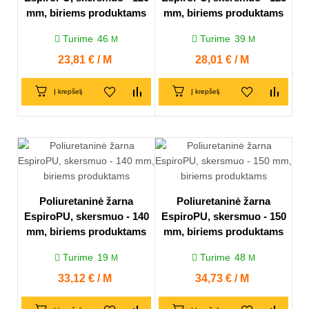
mm, biriems produktams
mm, biriems produktams
Turime
46
Turime
39
M
M
Kaina
23,81 € / M
Kaina
28,01 € / M
Į krepšelį
Į krepšelį
Poliuretaninė žarna
Poliuretaninė žarna
EspiroPU, skersmuo - 140
EspiroPU, skersmuo - 150
mm, biriems produktams
mm, biriems produktams
Turime
19
Turime
48
M
M
Kaina
33,12 € / M
Kaina
34,73 € / M