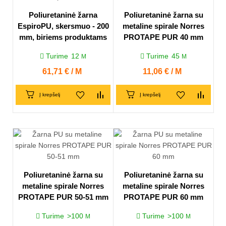
Poliuretaninė žarna
Poliuretaninė žarna su
EspiroPU, skersmuo - 200
metaline spirale Norres
mm, biriems produktams
PROTAPE PUR 40 mm
Turime
12
Turime
45
M
M
Kaina
61,71 € / M
Kaina
11,06 € / M
Į krepšelį
Į krepšelį
Poliuretaninė žarna su
Poliuretaninė žarna su
metaline spirale Norres
metaline spirale Norres
PROTAPE PUR 50-51 mm
PROTAPE PUR 60 mm
Turime
>100
Turime
>100
M
M