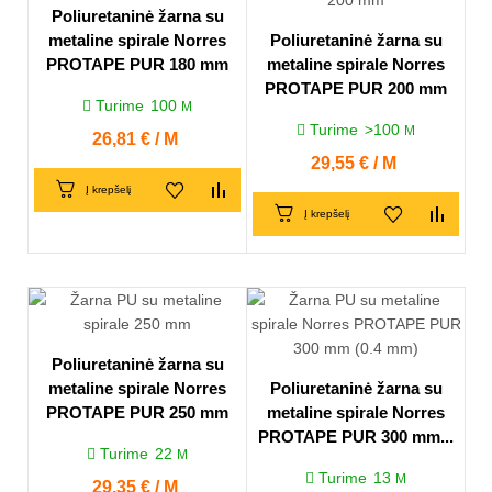
Poliuretaninė žarna su
metaline spirale Norres
Poliuretaninė žarna su
PROTAPE PUR 180 mm
metaline spirale Norres
PROTAPE PUR 200 mm
Turime
100
M
Turime
>100
M
Kaina
26,81 € / M
Kaina
29,55 € / M
Į krepšelį
Į krepšelį
Poliuretaninė žarna su
metaline spirale Norres
Poliuretaninė žarna su
PROTAPE PUR 250 mm
metaline spirale Norres
PROTAPE PUR 300 mm...
Turime
22
M
Turime
13
M
Kaina
29,35 € / M