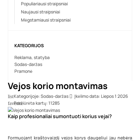
Populiariausi straipsniai
Naujausi straipsniai
Mėgstamiausi straipsniai
KATEGORIJOS
Reklama, statyba
Sodas-daržas
Pramonė
Vejos korio montavimas
Kategorijoje:
Sodas-daržas
Įkėlimo data:
Liepos
1
2026
list

Peržiūrėta kartų:
11285
favorite
Kaip profesionaliai sumontuoti korius vejai?
Formuojant kraštovaizdį vejos korys daugeliui jau nebėra