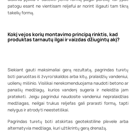
patogu esant ne vientisam reljefui ar norint išgauti tam tikrą
takelių formą.
Kokį vejos korių montavimo principą rinktis, kad
produktas tarnautų ilgai ir vaizdas džiugintų akį?
Siekiant gauti maksimaliai gerą rezultatą, pagrindas turėtų
būti paruoštas iš žvyro/skaldos arba kitų, pralaidžių vandeniui,
uolienų mišinio. Visiškai nerekomenduojama naudoti betono ar
panašių medžiagų, kurios vandenį sugeria ir neleidžia jam
pratekėti. Jeigu pagrindui naudosite vandeniui nepralaidžias
medžiagas, neilgai trukus reljefas gali prarasti formą, tapti
nelygus ir atrodyti neestetiškai.
Pagrindas turėtų būti atskirtas geotekstiline plėvele arba
alternatyvia medžiaga, kuri užtikrintų gerą drenažą.