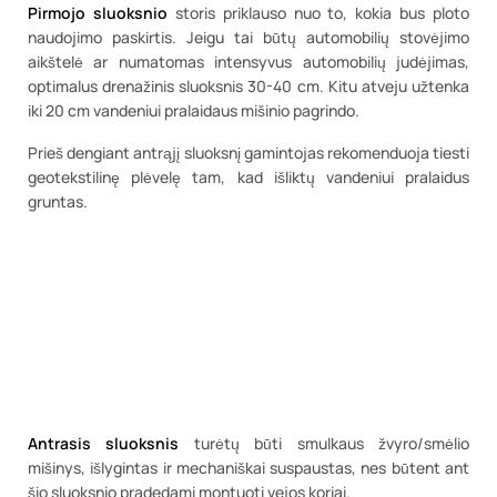
Pirmojo sluoksnio
storis priklauso nuo to, kokia bus ploto
naudojimo paskirtis. Jeigu tai būtų automobilių stovėjimo
aikštelė ar numatomas intensyvus automobilių judėjimas,
optimalus drenažinis sluoksnis 30-40 cm. Kitu atveju užtenka
iki 20 cm vandeniui pralaidaus mišinio pagrindo.
Prieš dengiant antrąjį sluoksnį gamintojas rekomenduoja tiesti
geotekstilinę plėvelę tam, kad išliktų vandeniui pralaidus
gruntas.
Antrasis sluoksnis
turėtų būti smulkaus žvyro/smėlio
mišinys, išlygintas ir mechaniškai suspaustas, nes būtent ant
šio sluoksnio pradedami montuoti vejos koriai.