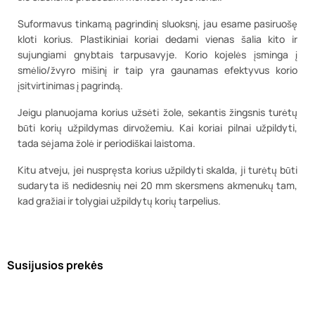
Suformavus tinkamą pagrindinį sluoksnį, jau esame pasiruošę
kloti korius. Plastikiniai koriai dedami vienas šalia kito ir
sujungiami gnybtais tarpusavyje. Korio kojelės įsminga į
smėlio/žvyro mišinį ir taip yra gaunamas efektyvus korio
įsitvirtinimas į pagrindą.
Jeigu planuojama korius užsėti žole, sekantis žingsnis turėtų
būti korių užpildymas dirvožemiu. Kai koriai pilnai užpildyti,
tada sėjama žolė ir periodiškai laistoma.
Kitu atveju, jei nuspręsta korius užpildyti skalda, ji turėtų būti
sudaryta iš nedidesnių nei 20 mm skersmens akmenukų tam,
kad gražiai ir tolygiai užpildytų korių tarpelius.
Susijusios prekės