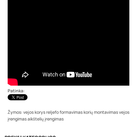
Patinka:
Žymos:
vejos korys
reljefo formavimas
korių montavimas
vejos
įrengimas
aikštelių įrengimas