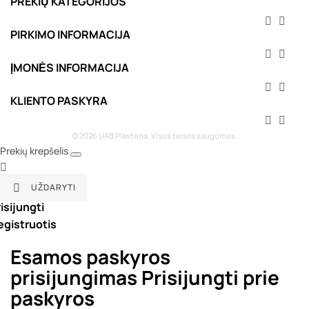
PREKIŲ KATEGORIJOS


PIRKIMO INFORMACIJA


ĮMONĖS INFORMACIJA


KLIENTO PASKYRA


© 2026 UAB Plastena. Visos teisės saugomos.
Prekių krepšelis

UŽDARYTI

isijungti
egistruotis
Esamos paskyros
prisijungimas
Prisijungti prie
paskyros