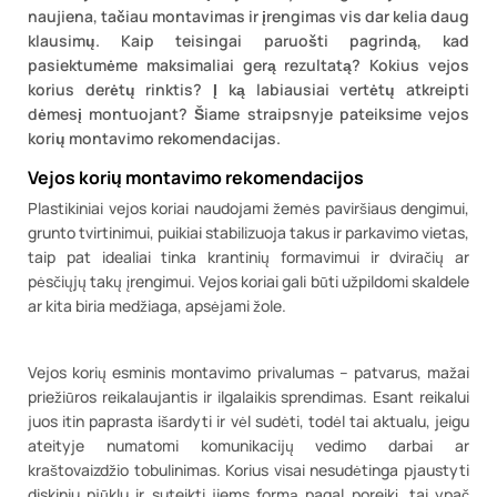
naujiena, tačiau montavimas ir įrengimas vis dar kelia daug
klausimų. Kaip teisingai paruošti pagrindą, kad
pasiektumėme maksimaliai gerą rezultatą? Kokius vejos
korius derėtų rinktis? Į ką labiausiai vertėtų atkreipti
dėmesį montuojant? Šiame straipsnyje pateiksime vejos
korių montavimo rekomendacijas.
Vejos korių montavimo rekomendacijos
Plastikiniai vejos koriai naudojami žemės paviršiaus dengimui,
grunto tvirtinimui, puikiai stabilizuoja takus ir parkavimo vietas,
taip pat idealiai tinka krantinių formavimui ir dviračių ar
pėsčiųjų takų įrengimui. Vejos koriai gali būti užpildomi skaldele
ar kita biria medžiaga, apsėjami žole.
Vejos korių esminis montavimo privalumas – patvarus, mažai
priežiūros reikalaujantis ir ilgalaikis sprendimas. Esant reikalui
juos itin paprasta išardyti ir vėl sudėti, todėl tai aktualu, jeigu
ateityje numatomi komunikacijų vedimo darbai ar
kraštovaizdžio tobulinimas. Korius visai nesudėtinga pjaustyti
diskiniu pjūklu ir suteikti jiems formą pagal poreikį, tai ypač