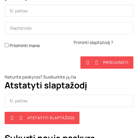
Priminti slaptažodį ?
Prisiminti mane
PRISIJUNGTI


Neturite paskyros? Susikurkite ją čia
Atstatyti slaptažodį
ATSTATYTI SLAPTAŽODĮ

