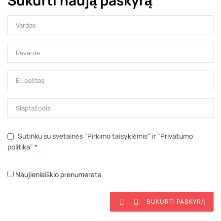
Sukurti naują paskyrą
Sutinku su svetainės "Pirkimo taisyklėmis" ir "Privatumo
politika"
*
Naujienlaiškio prenumerata
SUKURTI PASKYRĄ

