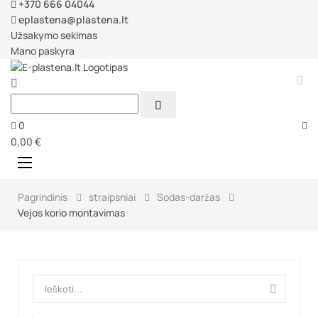
+370 666 04044
eplastena@plastena.lt
Užsakymo sekimas
Mano paskyra



0
0,00 €
Perjungti
☰
navigaciją
Pagrindinis
straipsniai
Sodas-daržas
Vejos korio montavimas
