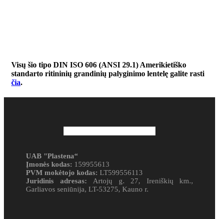
Visų šio tipo DIN ISO 606 (ANSI 29.1) Amerikietiško
standarto ritininių grandinių palyginimo lentelę galite rasti
čia
.
UAB "Plastena“
Įmonės kodas:
159955613
PVM mokėtojo kodas:
LT599556113
Juridinis adresas:
Artojų g. 27, Ireniškių km.,
Garliavos seniūnija, LT-53275, Kauno r.