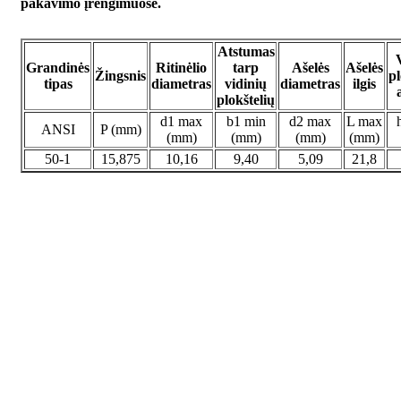
pakavimo įrengimuose.
Atstumas
Grandinės
Ritinėlio
tarp
Ašelės
Ašelės
Žingsnis
pl
tipas
diametras
vidinių
diametras
ilgis
plokštelių
d1 max
b1 min
d2 max
L max
ANSI
P (mm)
(mm)
(mm)
(mm)
(mm)
50-1
15,875
10,16
9,40
5,09
21,8