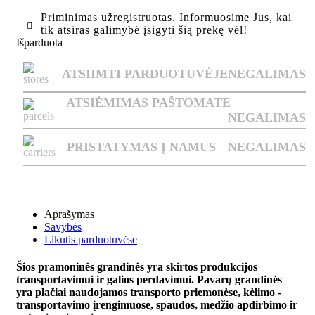
Priminimas užregistruotas. Informuosime Jus, kai
tik atsiras galimybė įsigyti šią prekę vėl!
Išparduota
ATSIIMTI PARDUOTUVĖJE
NEGALIMAS
ATSIĖMIMAS PAŠTOMATE
NEGALIMAS
PRISTATYMAS Į NAMUS
NEGALIMAS
Aprašymas
Savybės
Likutis parduotuvėse
Šios pramoninės grandinės yra skirtos produkcijos
transportavimui ir galios perdavimui. Pavarų grandinės
yra plačiai naudojamos transporto priemonėse, kėlimo -
transportavimo įrengimuose, spaudos, medžio apdirbimo ir