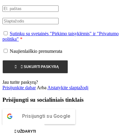
Sutinku su svetainės "Pirkimo taisyklėmis" ir "Privatumo
politika"
*
Naujienlaiškio prenumerata


SUKURTI PASKYRĄ
Jau turite paskyrą?
Prisijunkite dabar
Arba
Atstatykite slaptažodį
Prisijungti su socialiniais tinklais
Prisijungti su Google

UŽDARYTI