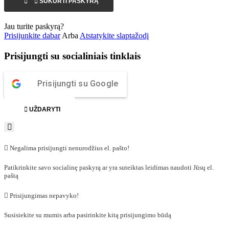


SUKURTI PASKYRĄ
Jau turite paskyrą?
Prisijunkite dabar
Arba
Atstatykite slaptažodį
Prisijungti su socialiniais tinklais
Prisijungti su Google

UŽDARYTI

Negalima prisijungti nenurodžius el. pašto!
Patikrinkite savo socialinę paskyrą ar yra suteiktas leidimas naudoti Jūsų el.
paštą

Prisijungimas nepavyko!
Susisiekite su mumis arba pasirinkite kitą prisijungimo būdą