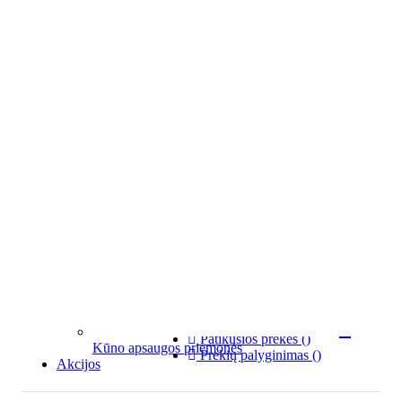



PAIEŠKA
Prisijungti
0
Pradėti pirkimą
Patikusios prekės
(
)
Kūno apsaugos priemonės
Prekių palyginimas
(
)
Akcijos