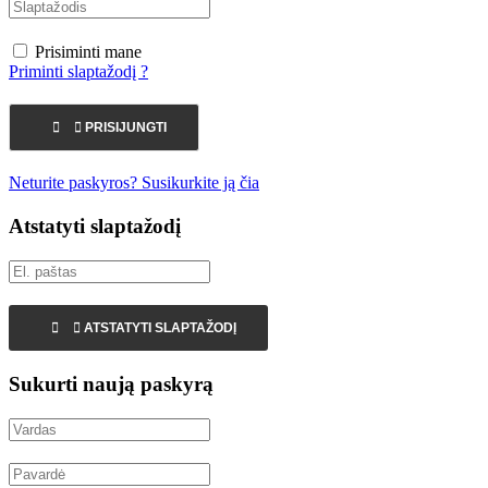
Prisiminti mane
Priminti slaptažodį ?


PRISIJUNGTI
Neturite paskyros? Susikurkite ją čia
Atstatyti slaptažodį


ATSTATYTI SLAPTAŽODĮ
Sukurti naują paskyrą