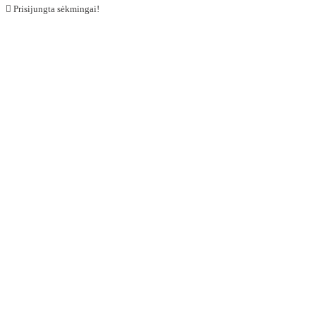

Prisijungta sėkmingai!