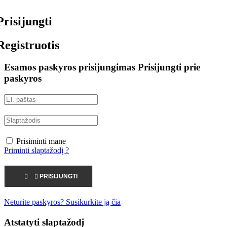
Prisijungti
Registruotis
Esamos paskyros prisijungimas
Prisijungti prie
paskyros
Prisiminti mane
Priminti slaptažodį ?


PRISIJUNGTI
Neturite paskyros? Susikurkite ją čia
Atstatyti slaptažodį