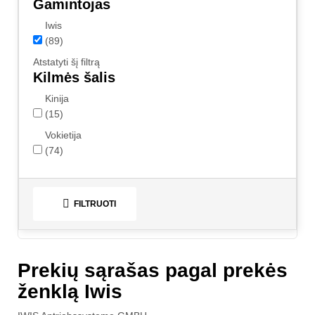
Gamintojas
Iwis
(89)
Atstatyti šį filtrą
Kilmės šalis
Kinija
(15)
Vokietija
(74)

FILTRUOTI
Prekių sąrašas pagal prekės
ženklą Iwis