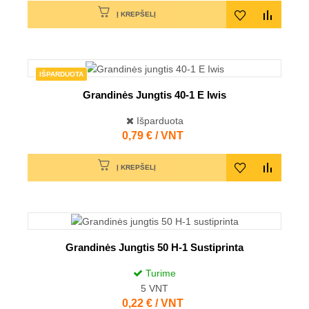
Į KREPŠELĮ
IŠPARDUOTA
Grandinės Jungtis 40-1 E Iwis
Išparduota
Kaina
0,79 € / VNT
Į KREPŠELĮ
Grandinės Jungtis 50 H-1 Sustiprinta
Turime
5
VNT
Kaina
0,22 € / VNT