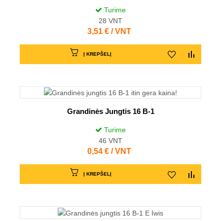
Turime
28
VNT
Kaina
3,51 € / VNT
Į KREPŠELĮ
Grandinės Jungtis 16 B-1
Turime
46
VNT
Kaina
0,54 € / VNT
Į KREPŠELĮ