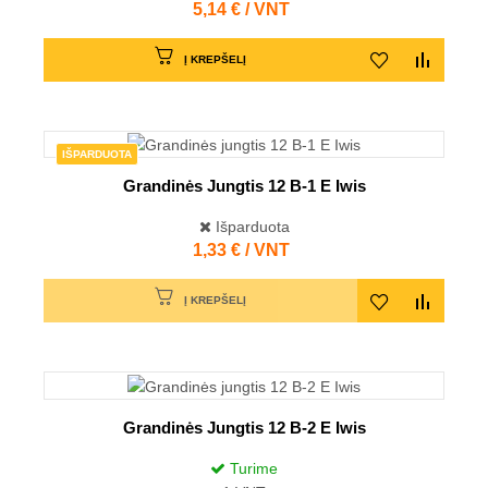
Kaina
5,14 € / VNT
Į KREPŠELĮ
IŠPARDUOTA
Grandinės Jungtis 12 B-1 E Iwis
Išparduota
Kaina
1,33 € / VNT
Į KREPŠELĮ
Grandinės Jungtis 12 B-2 E Iwis
Turime