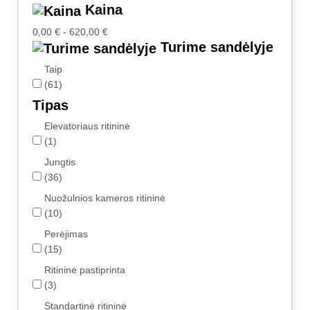
Kaina
0,00 € - 620,00 €
Turime sandėlyje
Taip
(61)
Tipas
Elevatoriaus ritininė
(1)
Jungtis
(36)
Nuožulnios kameros ritininė
(10)
Perėjimas
(15)
Ritininė pastiprinta
(3)
Standartinė ritininė