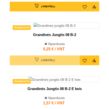
Į KREPŠELĮ
IŠPARDUOTA
Grandinės Jungtis 08 B-2
Išparduota
Kaina
0,25 € / VNT
Į KREPŠELĮ
IŠPARDUOTA
Grandinės Jungtis 08 B-2 E Iwis
Išparduota
Kaina
1,57 € / VNT