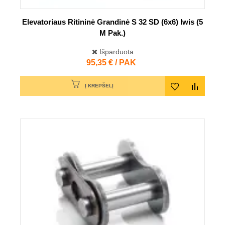
Elevatoriaus Ritininė Grandinė S 32 SD (6x6) Iwis (5
M Pak.)
Išparduota
Kaina
95,35 € / PAK
Į KREPŠELĮ