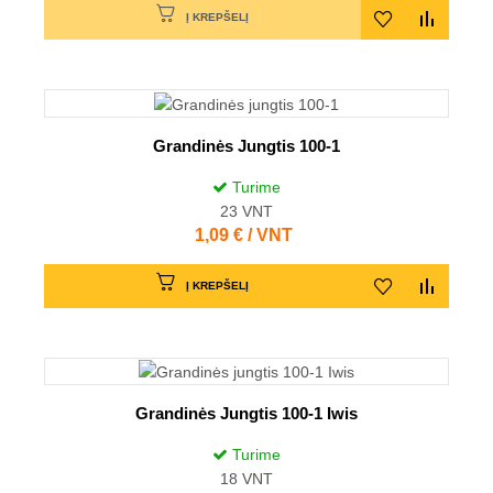
Į KREPŠELĮ
Grandinės Jungtis 100-1
Turime
23
VNT
Kaina
1,09 € / VNT
Į KREPŠELĮ
Grandinės Jungtis 100-1 Iwis
Turime
18
VNT