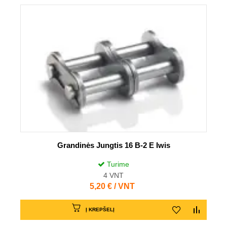
Grandinės Jungtis 16 B-2 E Iwis
Turime
4
VNT
Kaina
5,20 € / VNT
Į KREPŠELĮ