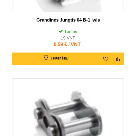
Grandinės Jungtis 04 B-1 Iwis
Turime
19
VNT
Kaina
0,59 € / VNT
Į KREPŠELĮ