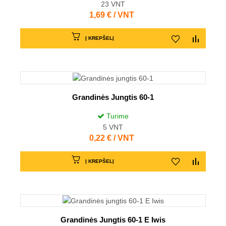
23
VNT
Kaina
1,69 € / VNT
Į KREPŠELĮ
Grandinės Jungtis 60-1
Turime
5
VNT
Kaina
0,22 € / VNT
Į KREPŠELĮ
Grandinės Jungtis 60-1 E Iwis