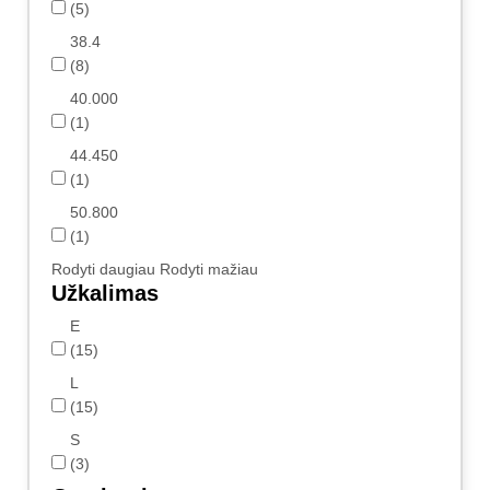
(5)
38.4
(8)
40.000
(1)
44.450
(1)
50.800
(1)
Rodyti daugiau
Rodyti mažiau
Užkalimas
E
(15)
L
(15)
S
(3)