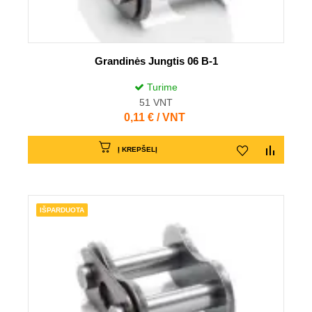
Grandinės Jungtis 06 B-1
Turime
51
VNT
Kaina
0,11 € / VNT
Į KREPŠELĮ
IŠPARDUOTA