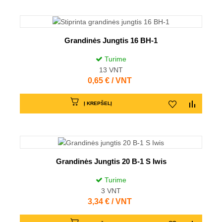
Grandinės Jungtis 16 BH-1
Turime
13
VNT
Kaina
0,65 € / VNT
Į KREPŠELĮ
Grandinės Jungtis 20 B-1 S Iwis
Turime
3
VNT
Kaina
3,34 € / VNT