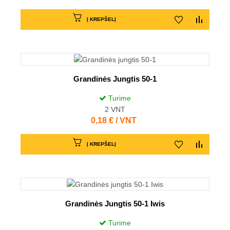
Į KREPŠELĮ
Grandinės Jungtis 50-1
Turime
2
VNT
Kaina
0,18 € / VNT
Į KREPŠELĮ
Grandinės Jungtis 50-1 Iwis
Turime