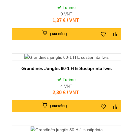
Turime
9
VNT
Kaina
1,37 € / VNT
Į KREPŠELĮ
Grandinės Jungtis 60-1 H E Sustiprinta Iwis
Turime
4
VNT
Kaina
2,30 € / VNT
Į KREPŠELĮ