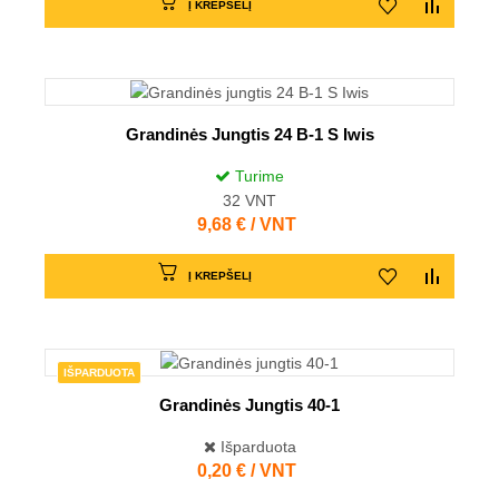
Į KREPŠELĮ
Grandinės Jungtis 24 B-1 S Iwis
Turime
32
VNT
Kaina
9,68 € / VNT
Į KREPŠELĮ
IŠPARDUOTA
Grandinės Jungtis 40-1
Išparduota
Kaina
0,20 € / VNT