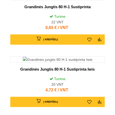
Grandinės Jungtis 80 H-1 Sustiprinta
Turime
22
VNT
Kaina
0,65 € / VNT
Į KREPŠELĮ
Grandinės Jungtis 80 H-1 Sustiprinta Iwis
Turime
20
VNT
Kaina
4,72 € / VNT
Į KREPŠELĮ