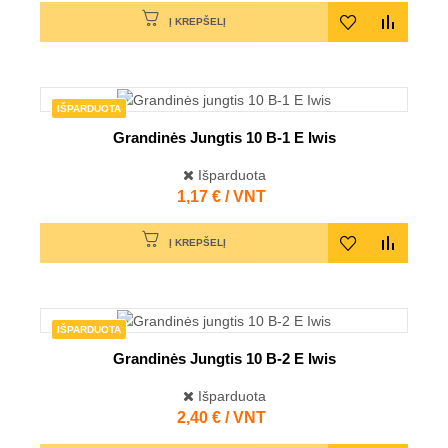
Į KREPŠELĮ
IŠPARDUOTA
Grandinės Jungtis 10 B-1 E Iwis
Išparduota
Kaina
1,17 € / VNT
Į KREPŠELĮ
IŠPARDUOTA
Grandinės Jungtis 10 B-2 E Iwis
Išparduota
Kaina
2,40 € / VNT