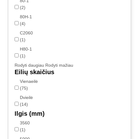
80-1
(2)
80H-1
(4)
C2060
(1)
H80-1
(1)
Rodyti daugiau
Rodyti mažiau
Eilių skaičius
Vienaeilė
(75)
Dvieilė
(14)
Ilgis (mm)
3560
(1)
5000