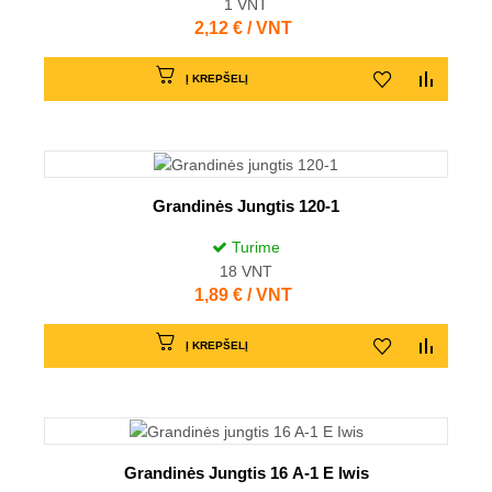
1
VNT
Kaina
2,12 € / VNT
Į KREPŠELĮ
Grandinės Jungtis 120-1
Turime
18
VNT
Kaina
1,89 € / VNT
Į KREPŠELĮ
Grandinės Jungtis 16 A-1 E Iwis