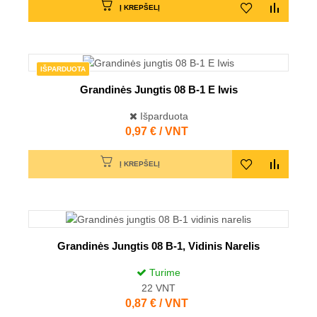
Į KREPŠELĮ
IŠPARDUOTA
Grandinės Jungtis 08 B-1 E Iwis
Išparduota
Kaina
0,97 € / VNT
Į KREPŠELĮ
Grandinės Jungtis 08 B-1, Vidinis Narelis
Turime
22
VNT
Kaina
0,87 € / VNT