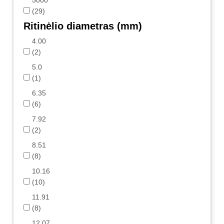
(29)
Ritinėlio diametras (mm)
4.00
(2)
5.0
(1)
6.35
(6)
7.92
(2)
8.51
(8)
10.16
(10)
11.91
(8)
12.07