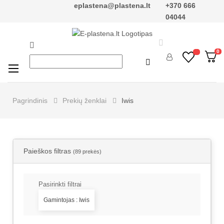
eplastena@plastena.lt
+370 666
04044


0

Perjungti
☰
navigaciją
Pagrindinis
Prekių ženklai
Iwis
Paieškos filtras
(89 prekės)
Pasirinkti filtrai
Gamintojas : Iwis