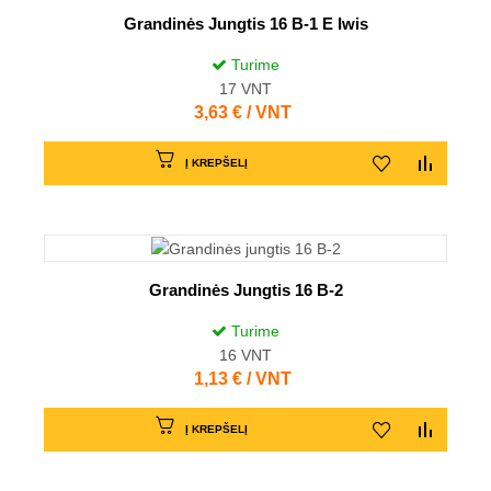
Grandinės Jungtis 16 B-1 E Iwis
Turime
17
VNT
Kaina
3,63 € / VNT
Į KREPŠELĮ
Grandinės Jungtis 16 B-2
Turime
16
VNT
Kaina
1,13 € / VNT
Į KREPŠELĮ