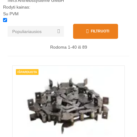
IWIS Antriebssysteme GMBH
Rodyti kainas:
Su PVM


Populiariausios
FILTRUOTI
Rodoma 1-40 iš 89
IŠPARDUOTA