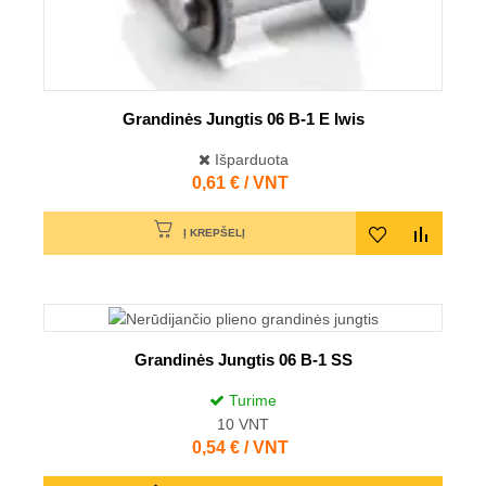
Grandinės Jungtis 06 B-1 E Iwis
Išparduota
Kaina
0,61 € / VNT
Į KREPŠELĮ
Grandinės Jungtis 06 B-1 SS
Turime
10
VNT
Kaina
0,54 € / VNT