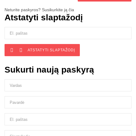
Neturite paskyros? Susikurkite ją čia
Atstatyti slaptažodį


ATSTATYTI SLAPTAŽODĮ
Sukurti naują paskyrą