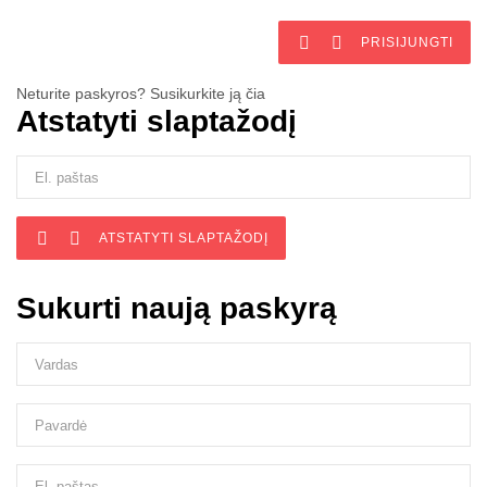


PRISIJUNGTI
Neturite paskyros? Susikurkite ją čia
Atstatyti slaptažodį


ATSTATYTI SLAPTAŽODĮ
Sukurti naują paskyrą