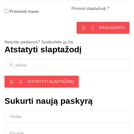
Priminti slaptažodį ?
Prisiminti mane


PRISIJUNGTI
Neturite paskyros? Susikurkite ją čia
Atstatyti slaptažodį


ATSTATYTI SLAPTAŽODĮ
Sukurti naują paskyrą