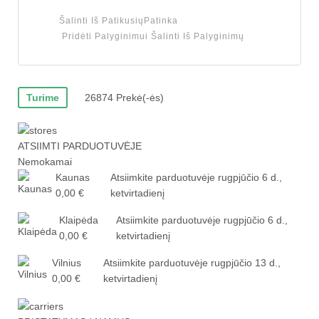
Šalinti Iš Patikusių
Patinka
Pridėti Palyginimui
Šalinti Iš Palyginimų
Turime
26874 Prekė(-ės)
ATSIIMTI PARDUOTUVĖJE
Nemokamai
Kaunas
Atsiimkite parduotuvėje
rugpjūčio 6 d.,
0,00 €
ketvirtadienį
Klaipėda
Atsiimkite parduotuvėje
rugpjūčio 6 d.,
0,00 €
ketvirtadienį
Vilnius
Atsiimkite parduotuvėje
rugpjūčio 13 d.,
0,00 €
ketvirtadienį