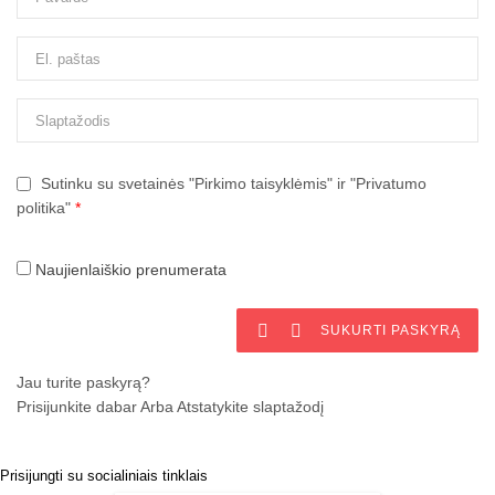
Sutinku su svetainės "Pirkimo taisyklėmis" ir "Privatumo
politika"
*
Naujienlaiškio prenumerata


SUKURTI PASKYRĄ
Jau turite paskyrą?
Prisijunkite dabar
Arba
Atstatykite slaptažodį
Prisijungti su socialiniais tinklais