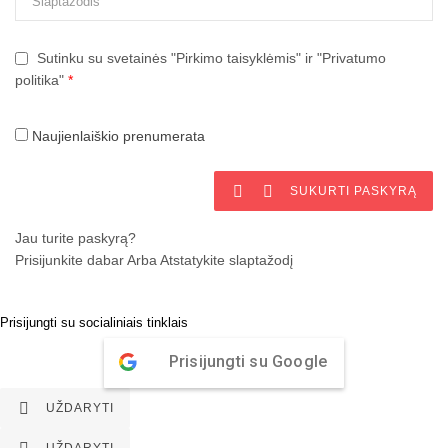
Sutinku su svetainės "Pirkimo taisyklėmis" ir "Privatumo
politika"
*
Naujienlaiškio prenumerata


SUKURTI PASKYRĄ
Jau turite paskyrą?
Prisijunkite dabar
Arba
Atstatykite slaptažodį
Prisijungti su socialiniais tinklais
Prisijungti su Google

UŽDARYTI