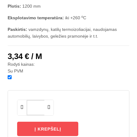
Plotis:
1200 mm
o
Eksplotavimo temperatūra:
iki +260
C
Paskirtis:
vamzdynų, katilų termoizoliacijai, naudojamas
automobilių, laivybos, geležies pramonėje ir t.t.
3,34 €
/ M
Rodyti kainas:
Su PVM
Į KREPŠELĮ