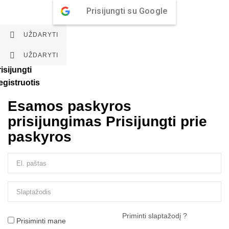
Prisijungti su Google

UŽDARYTI

UŽDARYTI
isijungti
egistruotis
Esamos paskyros
prisijungimas
Prisijungti prie
paskyros
Priminti slaptažodį ?
Prisiminti mane