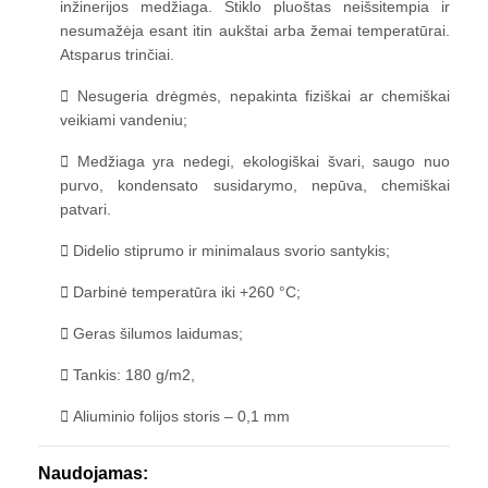
inžinerijos medžiaga. Stiklo pluoštas neišsitempia ir
nesumažėja esant itin aukštai arba žemai temperatūrai.
Atsparus trinčiai.
Nesugeria drėgmės, nepakinta fiziškai ar chemiškai
veikiami vandeniu;
Medžiaga yra nedegi, ekologiškai švari, saugo nuo
purvo, kondensato susidarymo, nepūva, chemiškai
patvari.
Didelio stiprumo ir minimalaus svorio santykis;
Darbinė temperatūra iki +260 °C;
Geras šilumos laidumas;
Tankis: 180 g/m2,
Aliuminio folijos storis – 0,1 mm
Naudojamas: