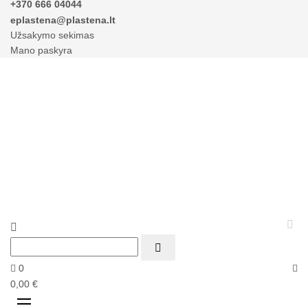
+370 666 04044
eplastena@plastena.lt
Užsakymo sekimas
Mano paskyra



0
0,00 €
Perjungti
☰