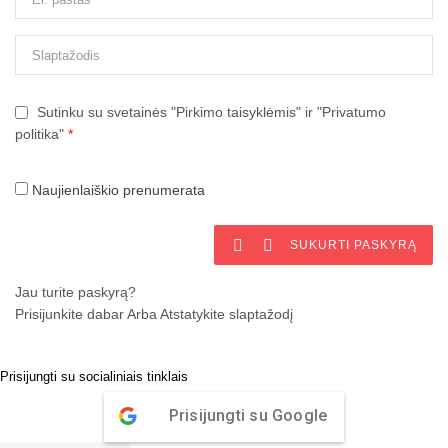
Sutinku su svetainės "Pirkimo taisyklėmis" ir "Privatumo
politika"
*
Naujienlaiškio prenumerata


SUKURTI PASKYRĄ
Jau turite paskyrą?
Prisijunkite dabar
Arba
Atstatykite slaptažodį
Prisijungti su socialiniais tinklais
Prisijungti su Google