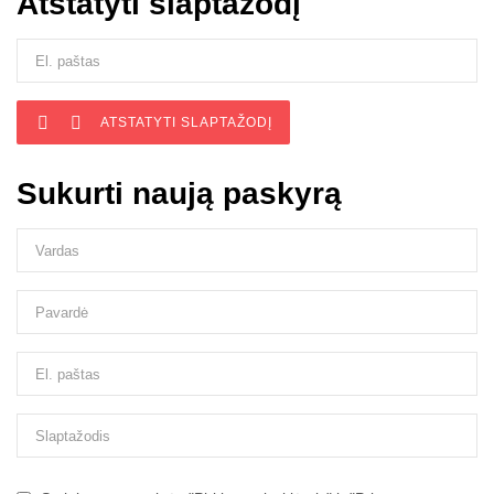
Atstatyti slaptažodį


ATSTATYTI SLAPTAŽODĮ
Sukurti naują paskyrą