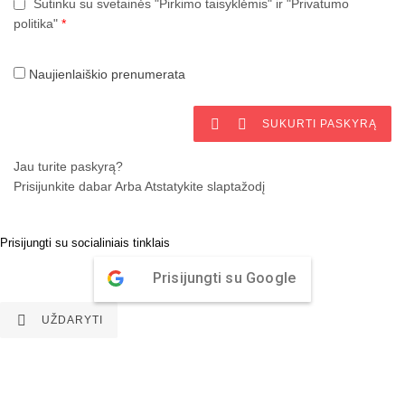
Sutinku su svetainės "Pirkimo taisyklėmis" ir "Privatumo
politika"
*
Naujienlaiškio prenumerata


SUKURTI PASKYRĄ
Jau turite paskyrą?
Prisijunkite dabar
Arba
Atstatykite slaptažodį
Prisijungti su socialiniais tinklais
Prisijungti su Google

UŽDARYTI