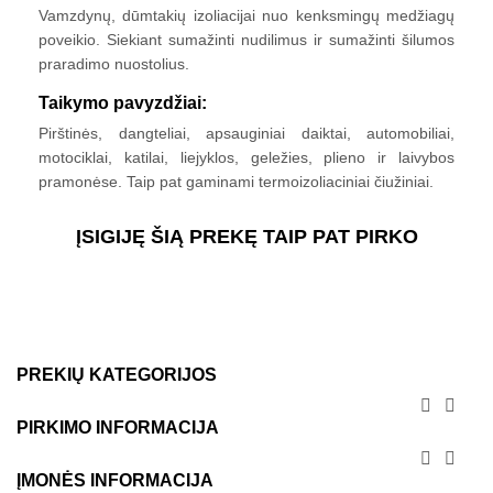
Vamzdynų, dūmtakių izoliacijai nuo kenksmingų medžiagų
poveikio. Siekiant sumažinti nudilimus ir sumažinti šilumos
praradimo nuostolius.
Taikymo pavyzdžiai:
Pirštinės, dangteliai, apsauginiai daiktai, automobiliai,
motociklai, katilai, liejyklos, geležies, plieno ir laivybos
pramonėse. Taip pat gaminami termoizoliaciniai čiužiniai.
ĮSIGIJĘ ŠIĄ PREKĘ TAIP PAT PIRKO
PREKIŲ KATEGORIJOS


PIRKIMO INFORMACIJA


ĮMONĖS INFORMACIJA