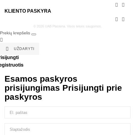


KLIENTO PASKYRA


© 2026 UAB Plastena. Visos teisės saugomos.
Prekių krepšelis


UŽDARYTI
isijungti
egistruotis
Esamos paskyros
prisijungimas
Prisijungti prie
paskyros