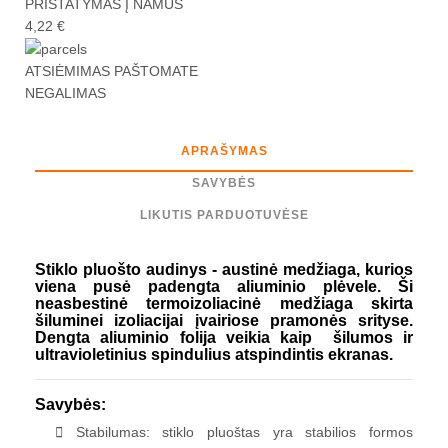
PRISTATYMAS Į NAMUS
4,22 €
ATSIĖMIMAS PAŠTOMATE
NEGALIMAS
APRAŠYMAS
SAVYBĖS
LIKUTIS PARDUOTUVĖSE
Stiklo pluošto audinys - austinė medžiaga, kurios
viena pusė padengta aliuminio plėvele. Ši
neasbestinė termoizoliacinė medžiaga skirta
šiluminei izoliacijai įvairiose pramonės srityse.
Dengta aliuminio folija veikia kaip šilumos ir
ultravioletinius spindulius atspindintis ekranas.
Savybės:
Stabilumas: stiklo pluoštas yra stabilios formos