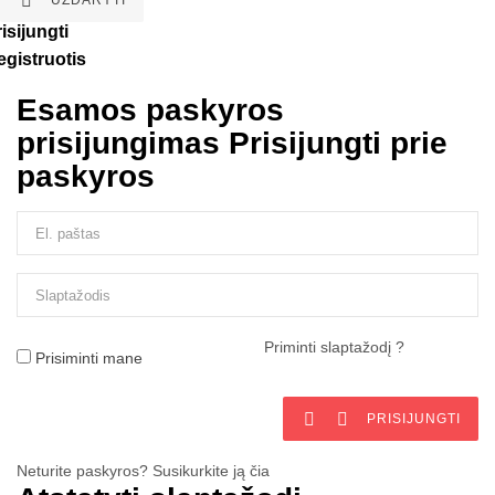

UŽDARYTI
isijungti
egistruotis
Esamos paskyros
prisijungimas
Prisijungti prie
paskyros
Priminti slaptažodį ?
Prisiminti mane


PRISIJUNGTI
Neturite paskyros? Susikurkite ją čia