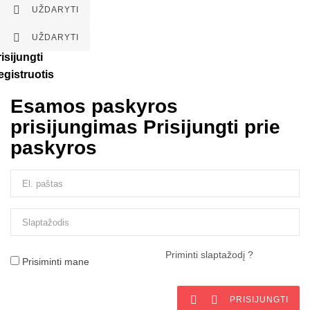

UŽDARYTI

UŽDARYTI
isijungti
egistruotis
Esamos paskyros
prisijungimas
Prisijungti prie
paskyros
Priminti slaptažodį ?
Prisiminti mane


PRISIJUNGTI