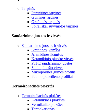
Tarpinės
Paranitinės tarpinės
Guminės tarpinės
Grafitinės tarpinės
Spirališkai suvyniotos tarpinės
Sandarinimo juostos ir virvės
Sandarinimo juostos ir virvės
Grafitinės įkamšos
Aramidinės įkamšos
Keramikinio pluošto virvės
PTFE sandarinimo juostos
Stiklo pluošto virvės
Mikroporinės gumos profiliai
Putinto polietileno profiliai
Termoizoliacinės plokštės
Termoizoliacinės plokštės
Keramikinės plokštės
Vermikulito plokštės
Termokartonas