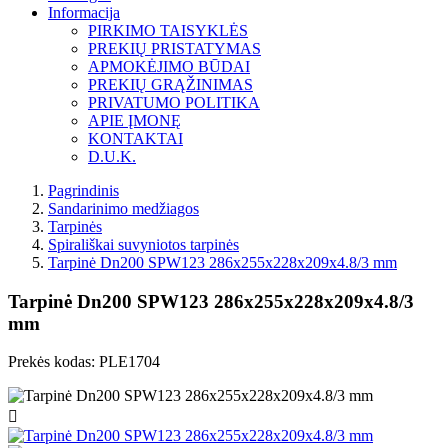
Informacija
PIRKIMO TAISYKLĖS
PREKIŲ PRISTATYMAS
APMOKĖJIMO BŪDAI
PREKIŲ GRĄŽINIMAS
PRIVATUMO POLITIKA
APIE ĮMONĘ
KONTAKTAI
D.U.K.
Pagrindinis
Sandarinimo medžiagos
Tarpinės
Spirališkai suvyniotos tarpinės
Tarpinė Dn200 SPW123 286x255x228x209x4.8/3 mm
Tarpinė Dn200 SPW123 286x255x228x209x4.8/3
mm
Prekės kodas:
PLE1704
