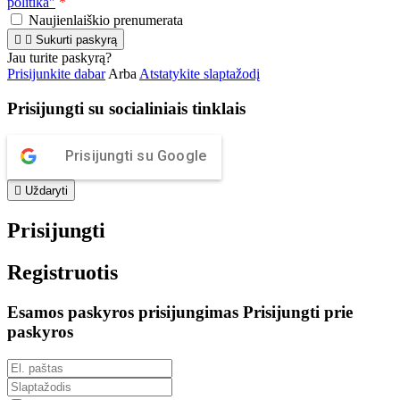
politika"
*
Naujienlaiškio prenumerata


Sukurti paskyrą
Jau turite paskyrą?
Prisijunkite dabar
Arba
Atstatykite slaptažodį
Prisijungti su socialiniais tinklais
Prisijungti su Google

Uždaryti
Prisijungti
Registruotis
Esamos paskyros prisijungimas
Prisijungti prie
paskyros