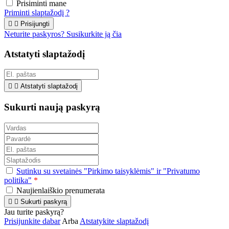
Prisiminti mane
Priminti slaptažodį ?


Prisijungti
Neturite paskyros? Susikurkite ją čia
Atstatyti slaptažodį


Atstatyti slaptažodį
Sukurti naują paskyrą
Sutinku su svetainės "Pirkimo taisyklėmis" ir "Privatumo
politika"
*
Naujienlaiškio prenumerata


Sukurti paskyrą
Jau turite paskyrą?
Prisijunkite dabar
Arba
Atstatykite slaptažodį