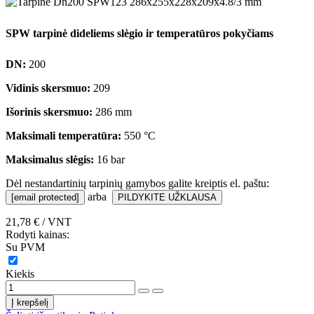
SPW tarpinė dideliems slėgio ir temperatūros pokyčiams
DN:
200
Vidinis skersmuo:
209
Išorinis skersmuo:
286 mm
Maksimali temperatūra:
550 °C
Maksimalus slėgis:
16 bar
Dėl nestandartinių tarpinių gamybos galite kreiptis el. paštu:
arba
[email protected]
PILDYKITE UŽKLAUSA
21,78 €
/ VNT
Rodyti kainas:
Su PVM
Kiekis
Į krepšelį