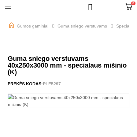
0

Perjungti
☰
navigaciją
Gumos gaminiai
Guma sniego verstuvams
Specialau
Guma sniego verstuvams
40x250x3000 mm - specialaus mišinio
(K)
PREKĖS KODAS:
PLE5297