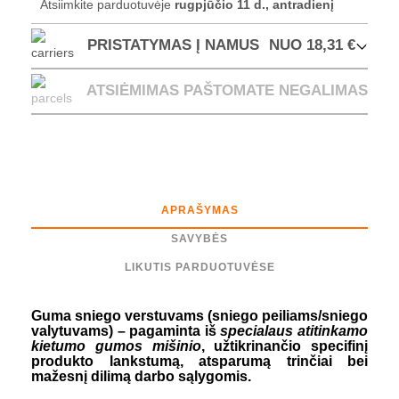
Atsiimkite parduotuvėje
rugpjūčio 11 d., antradienį
PRISTATYMAS Į NAMUS
NUO 18,31 €
ATSIĖMIMAS PAŠTOMATE
NEGALIMAS
APRAŠYMAS
SAVYBĖS
LIKUTIS PARDUOTUVĖSE
Guma sniego verstuvams (sniego peiliams/sniego
valytuvams) – pagaminta iš
specialaus atitinkamo
kietumo gumos mišinio
, užtikrinančio specifinį
produkto lankstumą, atsparumą trinčiai bei
mažesnį dilimą darbo sąlygomis.