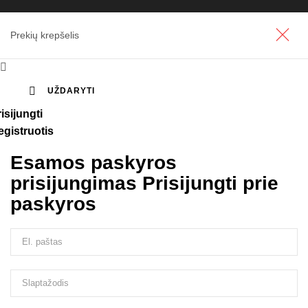
Prekių krepšelis


UŽDARYTI
isijungti
egistruotis
Esamos paskyros
prisijungimas
Prisijungti prie
paskyros