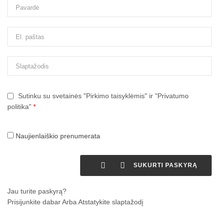
Sutinku su svetainės "Pirkimo taisyklėmis" ir "Privatumo
politika"
*
Naujienlaiškio prenumerata


SUKURTI PASKYRĄ
Jau turite paskyrą?
Prisijunkite dabar
Arba
Atstatykite slaptažodį