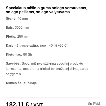
Specialaus mišinio guma sniego verstuvams,
sniego peiliams, sniego valytuvams.
Storis:
40 mm
Ilgis:
3000 mm
Plotis:
250 mm
Darbinė trmperatūra:
nuo - 40 iki +60 C
Kietumas:
80 Sh
Savybės:
Spec. mišinys užtikrina specifinį produkto
lankstumą, atsparumą trinčiai bei mažesnį dilimą darbo
sąlygomis.
Kilmės šalis: Kinija
182,11 €
Su PVM
/ VNT