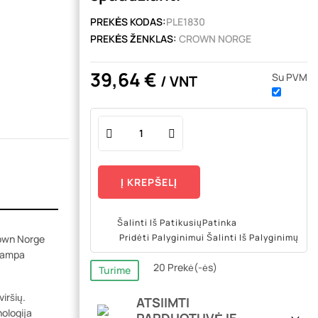
PREKĖS KODAS:
PLE1830
PREKĖS ŽENKLAS:
CROWN NORGE
39,64 €
Su PVM
/ VNT
Į KREPŠELĮ
Šalinti Iš Patikusių
Patinka
Pridėti Palyginimui
Šalinti Iš Palyginimų
rown Norge
 tampa
20 Prekė(-ės)
Turime
iršių.
ATSIIMTI
nologija