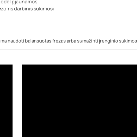
, todėl pjaunamos
rezoms darbinis sukimosi
 naudoti balansuotas frezas arba sumažinti įrenginio sukimosi 