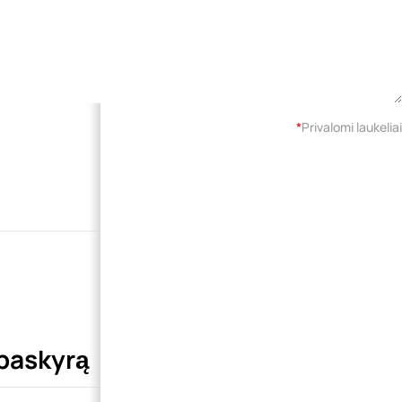
*
Privalomi laukeliai
 paskyrą