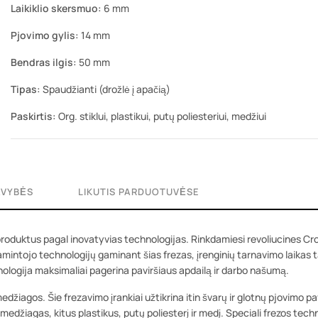
Laikiklio skersmuo:
6 mm
Pjovimo gylis:
14 mm
Bendras ilgis:
50 mm
Tipas:
Spaudžianti (drožlė į apačią)
Paskirtis:
Org. stiklui, plastikui, putų poliesteriui, medžiui
AVYBĖS
LIKUTIS PARDUOTUVĖSE
produktus pagal inovatyvias technologijas. Rinkdamiesi revoliucines C
gamintojo technologijų gaminant šias frezas, įrenginių tarnavimo laikas
nologija maksimaliai pagerina paviršiaus apdailą ir darbo našumą.
iagos. Šie frezavimo įrankiai užtikrina itin švarų ir glotnų pjovimo pav
o medžiagas, kitus plastikus, putų poliesterį ir medį. Speciali frezos tech