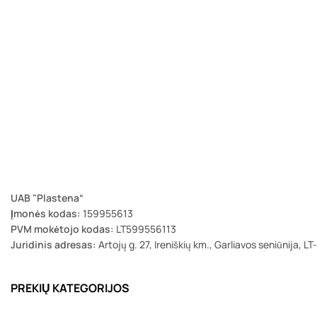
UAB "Plastena“
Įmonės kodas:
159955613
PVM mokėtojo kodas:
LT599556113
Juridinis adresas:
Artojų g. 27, Ireniškių km., Garliavos seniūnija, L
PREKIŲ KATEGORIJOS