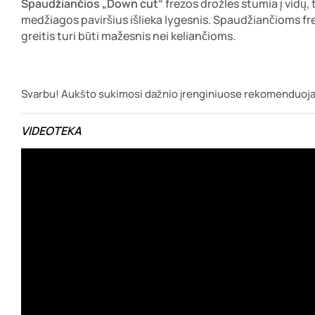
Spaudžiančios „Down cut“
frezos drožles stumia į vidų
medžiagos paviršius išlieka lygesnis. Spaudžiančioms f
greitis turi būti mažesnis nei keliančioms.
Svarbu! Aukšto sukimosi dažnio įrenginiuose rekomenduojama
VIDEOTEKA