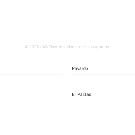
© 2026 UAB Plastena. Visos teisės saugomos.
Pavardė
El. Paštas