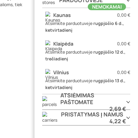
PARDUOTUVĖJE
alioms, tiek
NEMOKAMAI
Kaunas
0,00 €
Atsiimkite parduotuvėje
rugpjūčio 6 d.,
ketvirtadienį
Klaipėda
0,00 €
Atsiimkite parduotuvėje
rugpjūčio 12 d.,
trečiadienį
Vilnius
0,00 €
Atsiimkite parduotuvėje
rugpjūčio 13 d.,
ketvirtadienį
ATSIĖMIMAS
PAŠTOMATE
2,69 €
PRISTATYMAS Į NAMUS
4,22 €