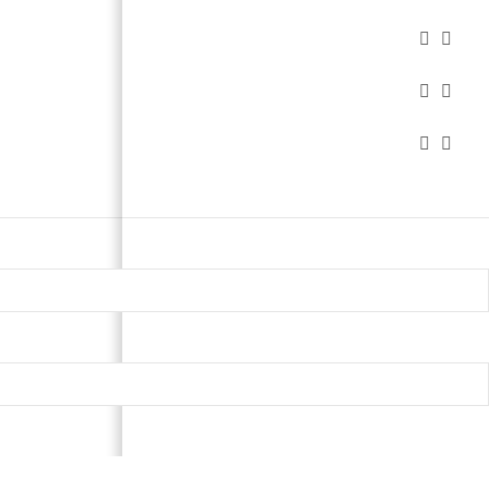





