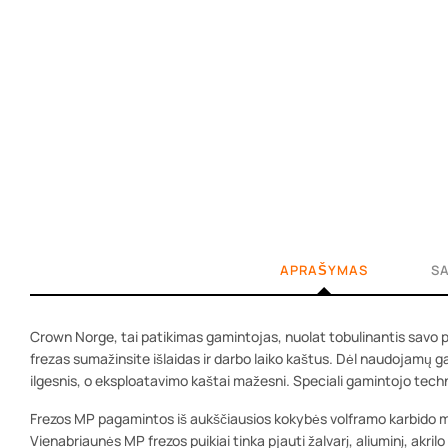
APRAŠYMAS
S
Crown Norge, tai patikimas gamintojas, nuolat tobulinantis savo 
frezas sumažinsite išlaidas ir darbo laiko kaštus. Dėl naudojamų 
ilgesnis, o eksploatavimo kaštai mažesni. Speciali gamintojo tech
Frezos MP pagamintos iš aukščiausios kokybės volframo karbido medž
Vienabriaunės MP frezos puikiai tinka pjauti žalvarį, aliuminį, akril