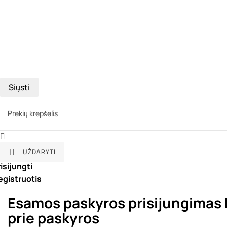
Siųsti
Prekių krepšelis

UŽDARYTI

isijungti
egistruotis
Esamos paskyros prisijungimas
prie paskyros