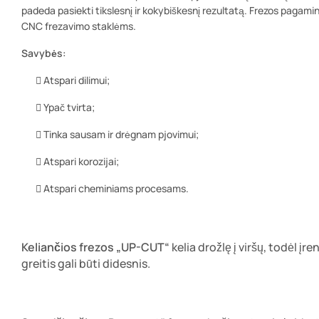
padeda pasiekti tikslesnį ir kokybiškesnį rezultatą. Frezos pagamint
CNC frezavimo staklėms.
Savybės:
Atspari dilimui;
Ypač tvirta;
Tinka sausam ir drėgnam pjovimui;
Atspari korozijai;
Atspari cheminiams procesams.
Keliančios frezos „UP-CUT“
kelia drožlę į viršų, todėl į
greitis gali būti didesnis.