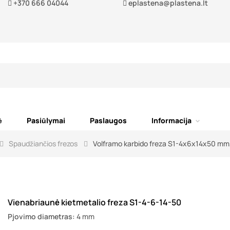
+370 666 04044
eplastena@plastena.lt
ė
Pasiūlymai
Paslaugos
Informacija
Spaudžiančios frezos
Volframo karbido freza S1-4x6x14x50 mm
Vienabriaunė kietmetalio freza S1-4-6-14-50
Pjovimo diametras:
4 mm