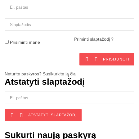
Priminti slaptažodį ?
Prisiminti mane


PRISIJUNGTI
Neturite paskyros? Susikurkite ją čia
Atstatyti slaptažodį


ATSTATYTI SLAPTAŽODĮ
Sukurti naują paskyrą