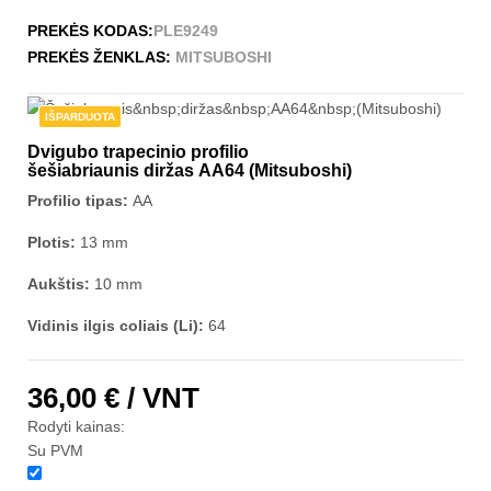
PREKĖS KODAS:
PLE9249
PREKĖS ŽENKLAS:
MITSUBOSHI
IŠPARDUOTA
Dvigubo trapecinio profilio
šešiabriaunis diržas AA64 (Mitsuboshi)
Profilio tipas:
AA
Plotis:
13 mm
Aukštis:
10 mm
Vidinis ilgis coliais (Li):
64
36,00 €
/ VNT
Rodyti kainas:
Su PVM