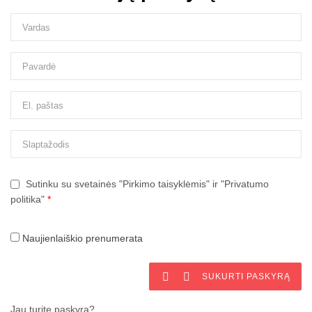
Sutinku su svetainės "Pirkimo taisyklėmis" ir "Privatumo
politika"
*
Naujienlaiškio prenumerata


SUKURTI PASKYRĄ
Jau turite paskyrą?