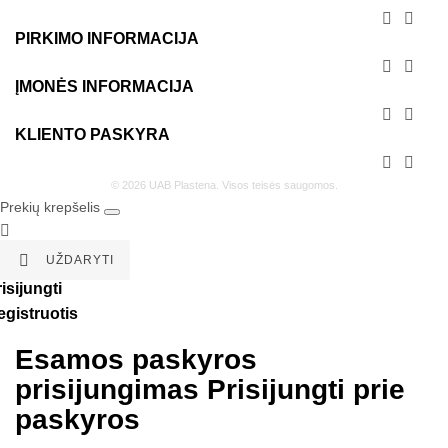


PIRKIMO INFORMACIJA


ĮMONĖS INFORMACIJA


KLIENTO PASKYRA


© 2026 UAB Plastena. Visos teisės saugomos.
Prekių krepšelis


UŽDARYTI
isijungti
egistruotis
Esamos paskyros
prisijungimas
Prisijungti prie
paskyros