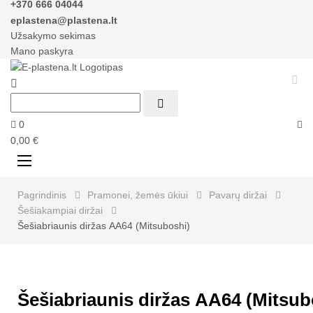
+370 666 04044
eplastena@plastena.lt
Užsakymo sekimas
Mano paskyra



0
0,00 €
Perjungti
☰
navigaciją
Pagrindinis
Pramonei, žemės ūkiui
Pavarų diržai
Šešiakampiai diržai
Šešiabriaunis diržas AA64 (Mitsuboshi)
Šešiabriaunis diržas AA64 (Mitsub