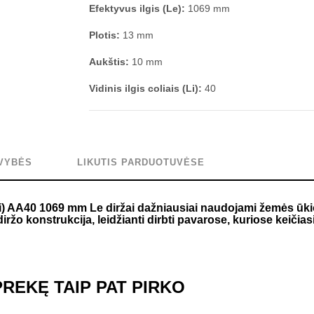
Efektyvus ilgis (Le):
1069 mm
Plotis:
13 mm
Aukštis:
10 mm
Vidinis ilgis coliais (Li):
40
VYBĖS
LIKUTIS PARDUOTUVĖSE
ai) AA40 1069 mm Le diržai dažniausiai naudojami žemės ūk
o konstrukcija, leidžianti dirbti pavarose, kuriose keičias
 PREKĘ TAIP PAT PIRKO