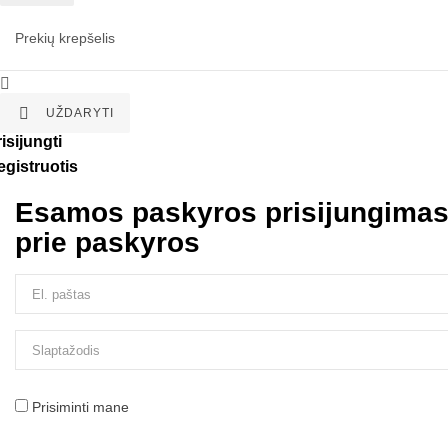
Prekių krepšelis


UŽDARYTI
isijungti
egistruotis
Esamos paskyros prisijungima
prie paskyros
Prisiminti mane