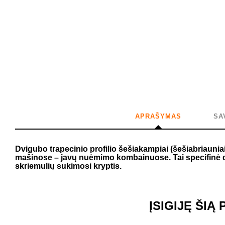
APRAŠYMAS
SA
Dvigubo trapecinio profilio šešiakampiai (šešiabriauni
mašinose – javų nuėmimo kombainuose. Tai specifinė dirž
skriemulių sukimosi kryptis.
ĮSIGIJĘ ŠIĄ