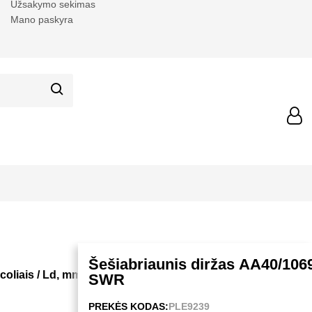
Užsakymo sekimas
Mano paskyra
Šešiabriaunis diržas AA40/10
 coliais / Ld, mm) (HAA1069)
SWR
PREKĖS KODAS:
PLE9239