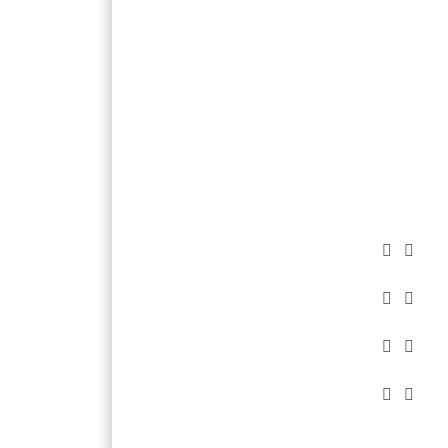







