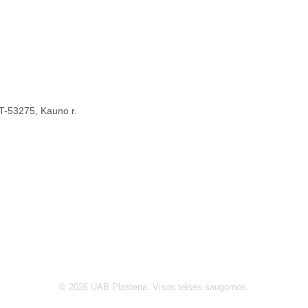
 LT-53275, Kauno r.
© 2026 UAB Plastena. Visos teisės saugomos.