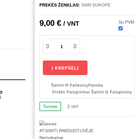
PREKĖS ŽENKLAS:
SWR EUROPE
9,00 €
Su PVM
/ VNT
Į KREPŠELĮ
Šalinti Iš Patikusių
Patinka
io
Pridėti Palyginimui
Šalinti Iš Palyginimų
i
2
Turime
VNT
ATSIIMTI PARDUOTUVĖJE
Nemokamai