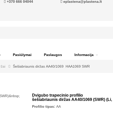
+370 666 04044
eplastena@plastena.lt
ė
Pasiūlymai
Paslaugos
Informacija
ržai
Šešiabriaunis diržas AA40/1069 HAA1069 SWR
Dvigubo trapecinio profilio
šešiabriaunis diržas AA40/1069 (SWR) (Li,
Profilio tipas:
AA