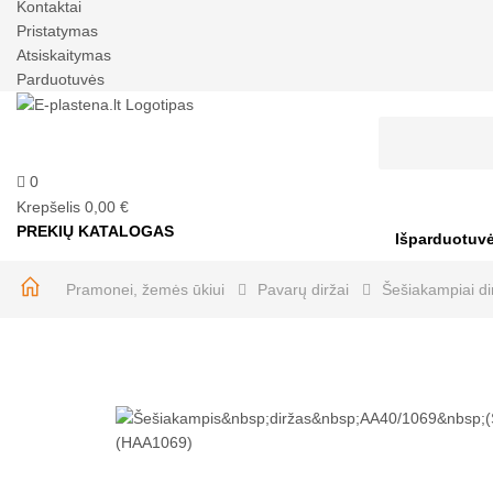
Kontaktai
Pristatymas
Atsiskaitymas
Parduotuvės
0
Krepšelis
0,00 €
PREKIŲ KATALOGAS
Išparduotuv
Pramonei, žemės ūkiui
Pavarų diržai
Šešiakampiai di