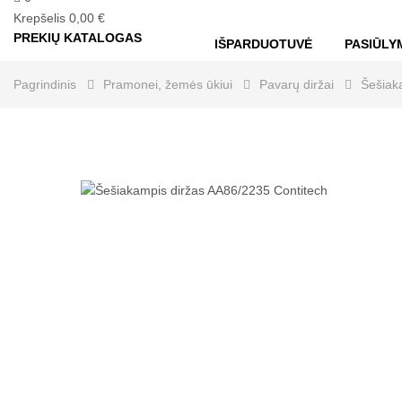
Krepšelis
0,00 €
PREKIŲ KATALOGAS
IŠPARDUOTUVĖ
PASIŪLY
Pagrindinis
Pramonei, žemės ūkiui
Pavarų diržai
Šešiaka