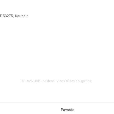
 LT-53275, Kauno r.
© 2026 UAB Plastena. Visos teisės saugomos.
Pavardė