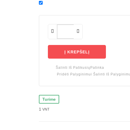
Į KREPŠELĮ
Šalinti Iš Patikusių
Patinka
Pridėti Palyginimui
Šalinti Iš Palyginim
Turime
1
VNT