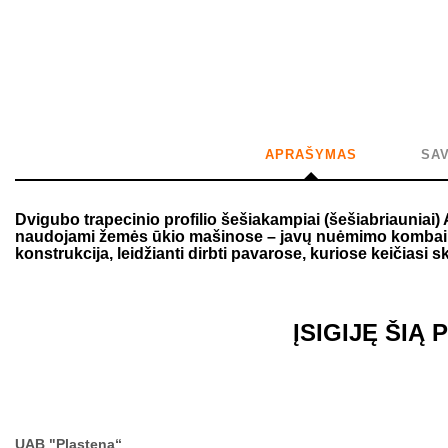
APRAŠYMAS
SA
Dvigubo trapecinio profilio šešiakampiai (šešiabriauniai
naudojami žemės ūkio mašinose – javų nuėmimo kombainu
konstrukcija, leidžianti dirbti pavarose, kuriose keičiasi 
ĮSIGIJĘ ŠIĄ
UAB "Plastena“