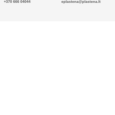
+370 666 04044
eplastena@plastena.lt