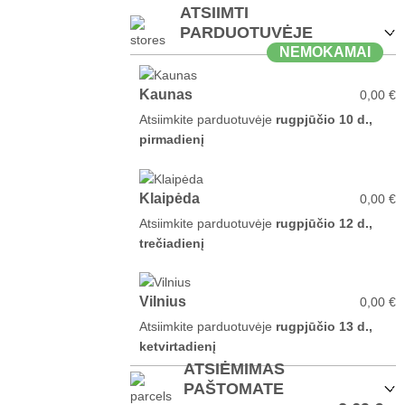
ATSIIMTI
PARDUOTUVĖJE
NEMOKAMAI
Kaunas
0,00 €
Atsiimkite parduotuvėje
rugpjūčio 10 d.,
pirmadienį
Klaipėda
0,00 €
Atsiimkite parduotuvėje
rugpjūčio 12 d.,
trečiadienį
Vilnius
0,00 €
Atsiimkite parduotuvėje
rugpjūčio 13 d.,
ketvirtadienį
ATSIĖMIMAS
PAŠTOMATE