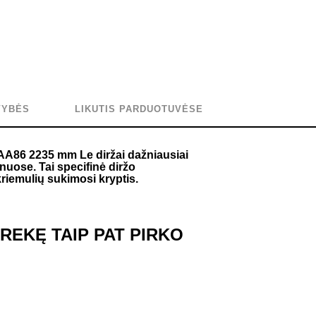
VYBĖS
LIKUTIS PARDUOTUVĖSE
) AA86 2235 mm Le diržai dažniausiai
ose. Tai specifinė diržo
skriemulių sukimosi kryptis.
 PREKĘ TAIP PAT PIRKO