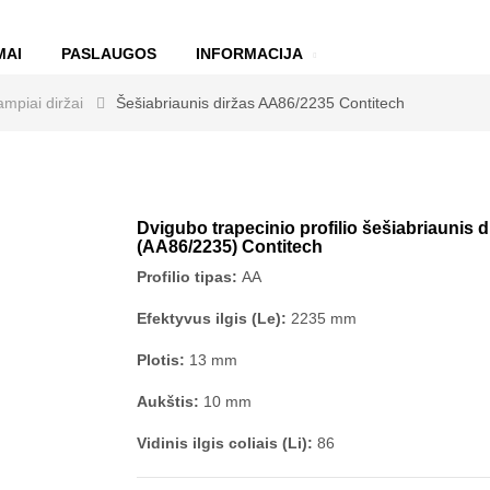
MAI
PASLAUGOS
INFORMACIJA
mpiai diržai
Šešiabriaunis diržas AA86/2235 Contitech
Dvigubo trapecinio profilio šešiabriaunis d
(AA86/2235) Contitech
Profilio tipas:
AA
Efektyvus ilgis (Le):
2235 mm
Plotis:
13 mm
Aukštis:
10 mm
Vidinis ilgis coliais (Li):
86