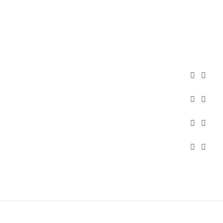







