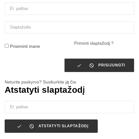
Priminti slaptažodį ?
Prisiminti mane


PRISIJUNGTI
Neturite paskyros? Susikurkite ją čia
Atstatyti slaptažodį


ATSTATYTI SLAPTAŽODĮ