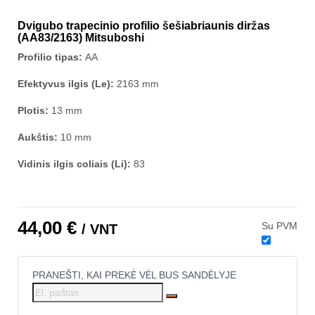
Dvigubo trapecinio profilio šešiabriaunis diržas
(AA83/2163) Mitsuboshi
Profilio tipas:
AA
Efektyvus ilgis (Le):
2163 mm
Plotis:
13 mm
Aukštis:
10 mm
Vidinis ilgis coliais (Li):
83
44,00 €
Su PVM
/ VNT
PRANEŠTI, KAI PREKĖ VĖL BUS SANDĖLYJE