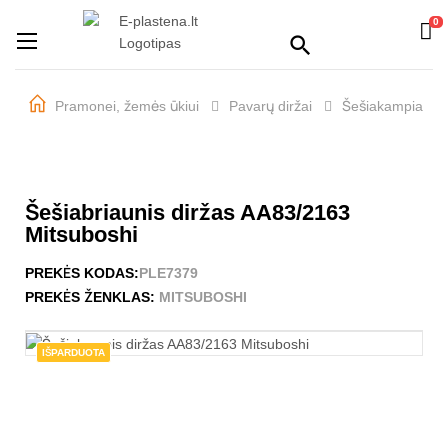
0
Perjungti
☰

navigaciją
Pramonei, žemės ūkiui
Pavarų diržai
Šešiakampiai dir
Šešiabriaunis diržas AA83/2163
Mitsuboshi
PREKĖS KODAS:
PLE7379
PREKĖS ŽENKLAS:
MITSUBOSHI
IŠPARDUOTA