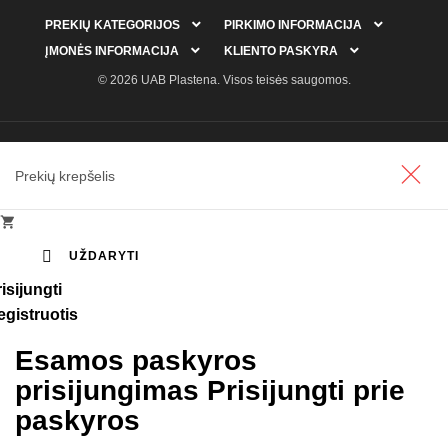


PREKIŲ KATEGORIJOS
PIRKIMO INFORMACIJA


ĮMONĖS INFORMACIJA
KLIENTO PASKYRA
© 2026 UAB Plastena. Visos teisės saugomos.
Prekių krepšelis


UŽDARYTI
isijungti
egistruotis
Esamos paskyros
prisijungimas
Prisijungti prie
paskyros