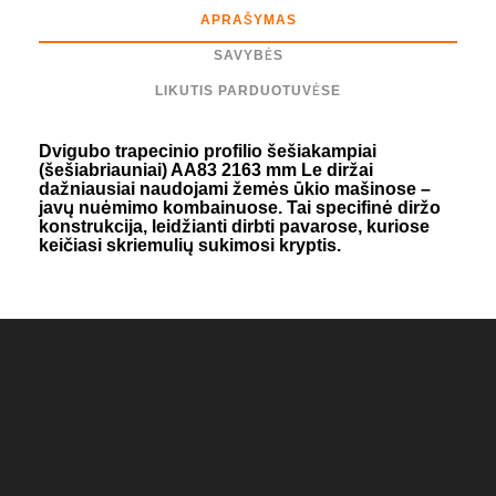
APRAŠYMAS
SAVYBĖS
LIKUTIS PARDUOTUVĖSE
Dvigubo trapecinio profilio šešiakampiai
(šešiabriauniai) AA83 2163 mm Le diržai
dažniausiai naudojami žemės ūkio mašinose –
javų nuėmimo kombainuose. Tai specifinė diržo
konstrukcija, leidžianti dirbti pavarose, kuriose
keičiasi skriemulių sukimosi kryptis.