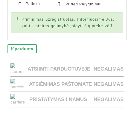
Patinka
Pridėti Palyginimui
Priminimas užregistruotas. Informuosime Jus,
kai tik atsiras galimybė įsigyti šią prekę vėl!
Išparduota
ATSIIMTI PARDUOTUVĖJE
NEGALIMAS
ATSIĖMIMAS PAŠTOMATE
NEGALIMAS
PRISTATYMAS Į NAMUS
NEGALIMAS