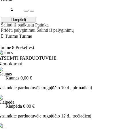
Į krepšelį
Šalinti iš patikusių
Patinka
Pridėti palyginimui
Šalinti iš palyginimų

Turime
Turime
Turime
8 Prekė(-ės)
ATSIIMTI PARDUOTUVĖJE
Nemokamai
Kaunas
0,00 €
tsiimkite parduotuvėje
rugpjūčio 10 d., pirmadienį
Klaipėda
0,00 €
tsiimkite parduotuvėje
rugpjūčio 12 d., trečiadienį