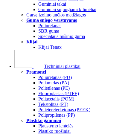
Guminiai takai
Guminiai sujungiami kilimėliai
Garsą izoliuojančios medžiagos
Guma sniego verstuvams
Poliuretanas
SBR guma
Specialaus mišinio guma
Klijai
Klijai Tenax
Techniniai plastikai
Pramonei
Poliuretanas (PU)
Poliamidas (PA)
Polietilenas (PE)
Fluoroplastas (PTFE)
Poliacetalis (POM)
Tekstolitas (PT)
Polietereterketonas (PEEK)
Polipropilenas (PP)
Plastiko gaminiai
Pjaustymo lentelės
Plastiko ruošiniai