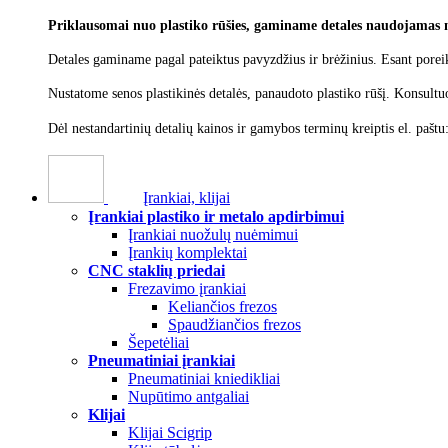
Priklausomai nuo plastiko rūšies, gaminame detales naudojamas 
Detales gaminame pagal pateiktus pavyzdžius ir brėžinius. Esant poreik
Nustatome senos plastikinės detalės, panaudoto plastiko rūšį.
Konsultu
Dėl nestandartinių detalių kainos ir gamybos terminų kreiptis el. paštu
Įrankiai, klijai
Įrankiai plastiko ir metalo apdirbimui
Įrankiai nuožulų nuėmimui
Įrankių komplektai
CNC staklių priedai
Frezavimo įrankiai
Keliančios frezos
Spaudžiančios frezos
Šepetėliai
Pneumatiniai įrankiai
Pneumatiniai kniedikliai
Nupūtimo antgaliai
Klijai
Klijai Scigrip