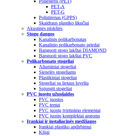
Poliesteris (PET)
PET-A
PET-G
Polistirenas (GPPS)
Skaidraus plastiko likučiai
Akustinės plokštės
Stogų dangos
Kanalinis polikarbonatas
Kanalinio polikarbonato priedai
Banguoti stogo lakštai DIAMOND
Banguoti stogo lakštai PVC
Polikarbonato stogeliai
Aliuminiai stogeliai
Sienelės stogeliams
Plastikiniai stogeliai
Stogeliai su lietaus loveliu
Sujungti stogeliai
PVC juostų užuolaidos
PVC juostos
PVC tentai
PVC juostų tvirtinimo elementai
PVC juostų komplektai angoms
Įrankiai ir instaliacinės medžiagos
Įrankiai plastiko apdirbimui
Klijai