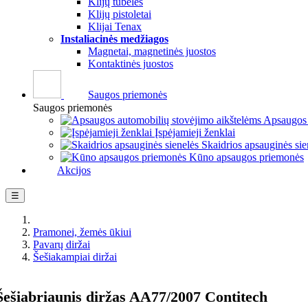
Klijų tūbelės
Klijų pistoletai
Klijai Tenax
Instaliacinės medžiagos
Magnetai, magnetinės juostos
Kontaktinės juostos
Saugos priemonės
Saugos priemonės
Apsaugos 
Įspėjamieji ženklai
Skaidrios apsauginės sie
Kūno apsaugos priemonės
Akcijos
Perjungti
☰
navigaciją
Pramonei, žemės ūkiui
Pavarų diržai
Šešiakampiai diržai
Šešiabriaunis diržas AA77/2007 Contitech