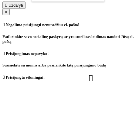

Uždaryti
×

Negalima prisijungti nenurodžius el. pašto!
Patikrinkite savo socialinę paskyrą ar yra suteiktas leidimas naudoti Jūsų el.
paštą

Prisijungimas nepavyko!
Susisiekite su mumis arba pasirinkite kitą prisijungimo būdą


Prisijungta sėkmingai!