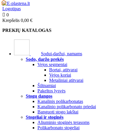
0
Krepšelis
0,00 €
PREKIŲ KATALOGAS
Sodui-daržui, namams
Sodo, daržo prekės
Vejos segmentai
Bortai, atitvarai
Vejos koriai
Metaliniai atitvarai
Šiltnamiai
Pakeltos lysvės
Stogų dangos
Kanalinis polikarbonatas
Kanalinio polikarbonato priedai
Banguoti stogo lakštai
Stogeliai ir stoginės
Aliuminio stoginės terasoms
Polikarbonato stogeliai