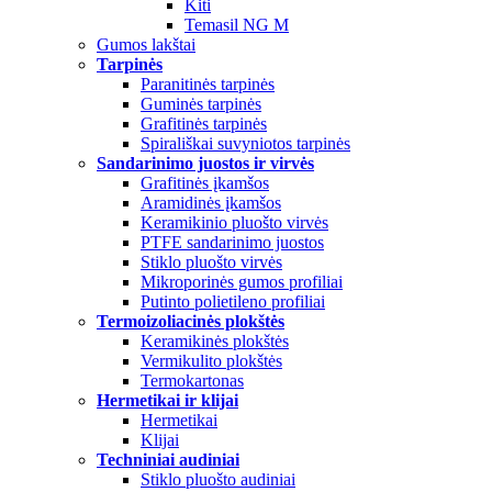
Kiti
Temasil NG M
Gumos lakštai
Tarpinės
Paranitinės tarpinės
Guminės tarpinės
Grafitinės tarpinės
Spirališkai suvyniotos tarpinės
Sandarinimo juostos ir virvės
Grafitinės įkamšos
Aramidinės įkamšos
Keramikinio pluošto virvės
PTFE sandarinimo juostos
Stiklo pluošto virvės
Mikroporinės gumos profiliai
Putinto polietileno profiliai
Termoizoliacinės plokštės
Keramikinės plokštės
Vermikulito plokštės
Termokartonas
Hermetikai ir klijai
Hermetikai
Klijai
Techniniai audiniai
Stiklo pluošto audiniai