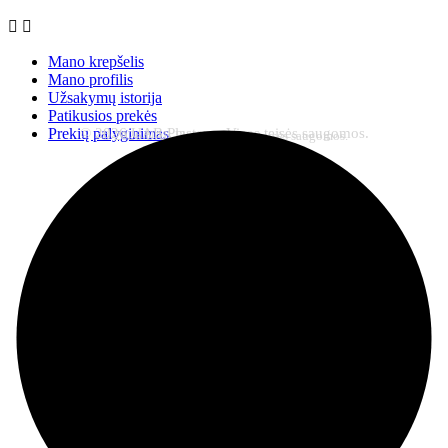


Mano krepšelis
Mano profilis
Užsakymų istorija
Patikusios prekės
© 2026 UAB Plastena. Visos teisės saugomos.
Prekių palyginimas
© 2026 UAB Plastena. Visos teisės saugomos.