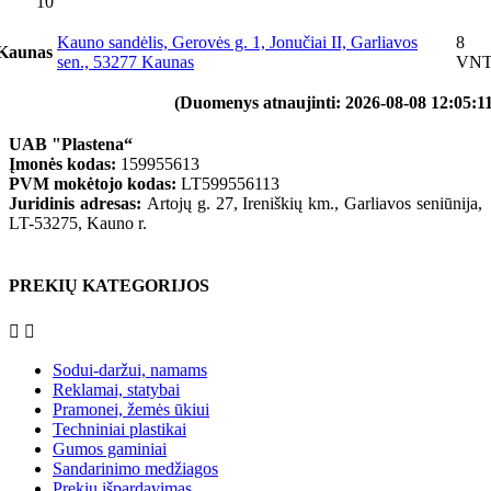
10
Kauno sandėlis, Gerovės g. 1, Jonučiai II, Garliavos
8
Kaunas
sen., 53277 Kaunas
VN
(Duomenys atnaujinti: 2026-08-08 12:05:11
UAB "Plastena“
Įmonės kodas:
159955613
PVM mokėtojo kodas:
LT599556113
Juridinis adresas:
Artojų g. 27, Ireniškių km., Garliavos seniūnija,
LT-53275, Kauno r.
PREKIŲ KATEGORIJOS


Sodui-daržui, namams
Reklamai, statybai
Pramonei, žemės ūkiui
Techniniai plastikai
Gumos gaminiai
Sandarinimo medžiagos
Prekių išpardavimas