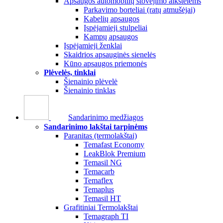
Apsaugos automobilių stovėjimo aikštelėms
Parkavimo borteliai (ratų atmušėjai)
Kabelių apsaugos
Įspėjamieji stulpeliai
Kampų apsaugos
Įspėjamieji ženklai
Skaidrios apsauginės sienelės
Kūno apsaugos priemonės
Plėvelės, tinklai
Šienainio plėvelė
Šienainio tinklas
Sandarinimo medžiagos
Sandarinimo lakštai tarpinėms
Paranitas (termolakštai)
Temafast Economy
LeakBlok Premium
Temasil NG
Temacarb
Temaflex
Temaplus
Temasil HT
Grafitiniai Termolakštai
Temagraph TI