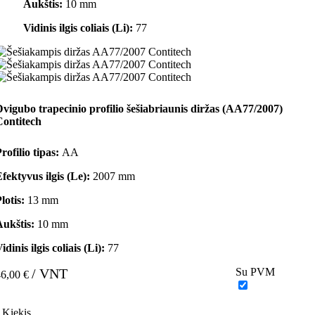
Aukštis:
10 mm
Vidinis ilgis coliais (Li):
77
vigubo trapecinio profilio šešiabriaunis diržas (AA77/2007)
Contitech
rofilio tipas:
AA
fektyvus ilgis (Le):
2007 mm
lotis:
13 mm
Aukštis:
10 mm
idinis ilgis coliais (Li):
77
/ VNT
Su PVM
46,00 €
Kiekis