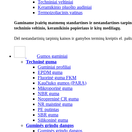
Techniniai veltiniai
Keramikinio pluošto audiniai
Termoizoliacinis vatinas
Gaminame įvairių matmenų standartines ir nestandartines tarpines
techninio veltinio, keramikinio popieriaus ir kitų medžiagų.
Dėl nestandartinių tarpinių kainos ir gamybos terminų kreiptis el. pašt
Gumos gaminiai
Techninė guma
Guminiai profiliai
EPDM guma
Fluorinė guma FKM
Kaučiuko gumos (PARA)
Mikroporinė guma
NBR guma
Neopreninė CR guma
NR maistinė guma
PE putintas
SBR guma
Silikoninė guma
Guminės grindų dangos
Guminės grindų dangos