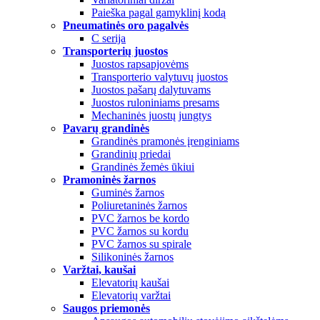
Paieška pagal gamyklinį kodą
Pneumatinės oro pagalvės
C serija
Transporterių juostos
Juostos rapsapjovėms
Transporterio valytuvų juostos
Juostos pašarų dalytuvams
Juostos ruloniniams presams
Mechaninės juostų jungtys
Pavarų grandinės
Grandinės pramonės įrenginiams
Grandinių priedai
Grandinės žemės ūkiui
Pramoninės žarnos
Guminės žarnos
Poliuretaninės žarnos
PVC žarnos be kordo
PVC žarnos su kordu
PVC žarnos su spirale
Silikoninės žarnos
Varžtai, kaušai
Elevatorių kaušai
Elevatorių varžtai
Saugos priemonės