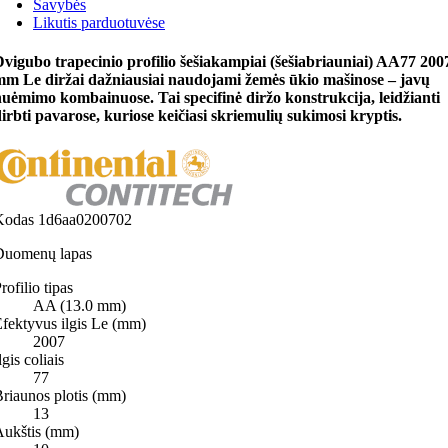
Savybės
Likutis parduotuvėse
vigubo trapecinio profilio šešiakampiai (šešiabriauniai) AA77 200
mm Le diržai dažniausiai naudojami žemės ūkio mašinose – javų
uėmimo kombainuose. Tai specifinė diržo konstrukcija, leidžianti
irbti pavarose, kuriose keičiasi skriemulių sukimosi kryptis.
Kodas
1d6aa0200702
Duomenų lapas
rofilio tipas
AA (13.0 mm)
fektyvus ilgis Le (mm)
2007
lgis coliais
77
riaunos plotis (mm)
13
Aukštis (mm)