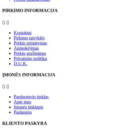
PIRKIMO INFORMACIJA


Kontaktai
Pirkimo taisyklės
Prekių pristatymas
Apmokėjimas
Prekių grąžinimas
Privatumo politika
D.U.K.
ĮMONĖS INFORMACIJA


Parduotuvių tinklas
Apie mus
Įmonės tinklapis
Paslaugos
KLIENTO PASKYRA