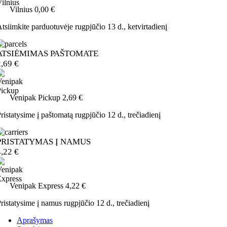
Vilnius
0,00 €
tsiimkite parduotuvėje
rugpjūčio 13 d., ketvirtadienį
ATSIĖMIMAS PAŠTOMATE
2,69 €
Venipak Pickup
2,69 €
ristatysime į paštomatą
rugpjūčio 12 d., trečiadienį
PRISTATYMAS Į NAMUS
4,22 €
Venipak Express
4,22 €
ristatysime į namus
rugpjūčio 12 d., trečiadienį
Aprašymas