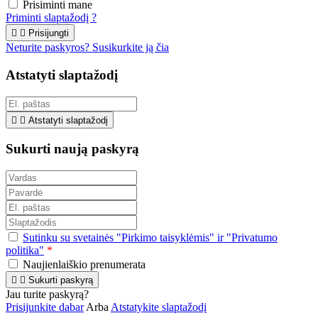
Prisiminti mane
Priminti slaptažodį ?


Prisijungti
Neturite paskyros? Susikurkite ją čia
Atstatyti slaptažodį


Atstatyti slaptažodį
Sukurti naują paskyrą
Sutinku su svetainės "Pirkimo taisyklėmis" ir "Privatumo
politika"
*
Naujienlaiškio prenumerata


Sukurti paskyrą
Jau turite paskyrą?
Prisijunkite dabar
Arba
Atstatykite slaptažodį