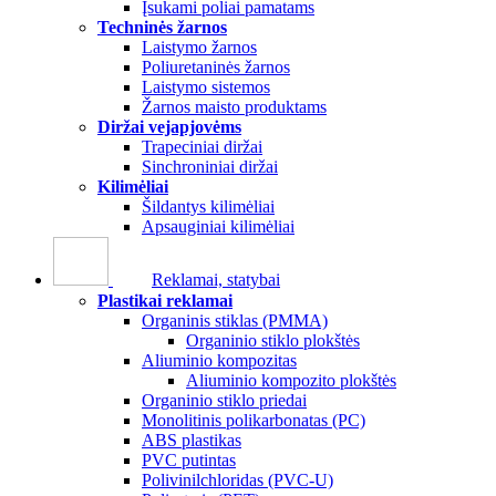
Įsukami poliai pamatams
Techninės žarnos
Laistymo žarnos
Poliuretaninės žarnos
Laistymo sistemos
Žarnos maisto produktams
Diržai vejapjovėms
Trapeciniai diržai
Sinchroniniai diržai
Kilimėliai
Šildantys kilimėliai
Apsauginiai kilimėliai
Reklamai, statybai
Plastikai reklamai
Organinis stiklas (PMMA)
Organinio stiklo plokštės
Aliuminio kompozitas
Aliuminio kompozito plokštės
Organinio stiklo priedai
Monolitinis polikarbonatas (PC)
ABS plastikas
PVC putintas
Polivinilchloridas (PVC-U)