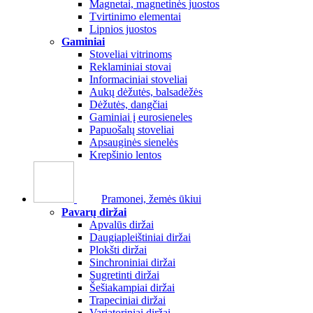
Magnetai, magnetinės juostos
Tvirtinimo elementai
Lipnios juostos
Gaminiai
Stoveliai vitrinoms
Reklaminiai stovai
Informaciniai stoveliai
Aukų dėžutės, balsadėžės
Dėžutės, dangčiai
Gaminiai į eurosieneles
Papuošalų stoveliai
Apsauginės sienelės
Krepšinio lentos
Pramonei, žemės ūkiui
Pavarų diržai
Apvalūs diržai
Daugiapleištiniai diržai
Plokšti diržai
Sinchroniniai diržai
Sugretinti diržai
Šešiakampiai diržai
Trapeciniai diržai
Variatoriniai diržai