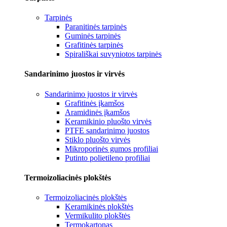
Tarpinės
Paranitinės tarpinės
Guminės tarpinės
Grafitinės tarpinės
Spirališkai suvyniotos tarpinės
Sandarinimo juostos ir virvės
Sandarinimo juostos ir virvės
Grafitinės įkamšos
Aramidinės įkamšos
Keramikinio pluošto virvės
PTFE sandarinimo juostos
Stiklo pluošto virvės
Mikroporinės gumos profiliai
Putinto polietileno profiliai
Termoizoliacinės plokštės
Termoizoliacinės plokštės
Keramikinės plokštės
Vermikulito plokštės
Termokartonas