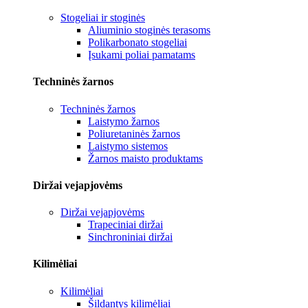
Stogeliai ir stoginės
Aliuminio stoginės terasoms
Polikarbonato stogeliai
Įsukami poliai pamatams
Techninės žarnos
Techninės žarnos
Laistymo žarnos
Poliuretaninės žarnos
Laistymo sistemos
Žarnos maisto produktams
Diržai vejapjovėms
Diržai vejapjovėms
Trapeciniai diržai
Sinchroniniai diržai
Kilimėliai
Kilimėliai
Šildantys kilimėliai