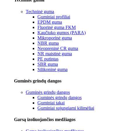
Techninė guma
Guminiai profiliai
EPDM guma
Fluorinė guma FKM
Kaučiuko gumos (PARA)
Mikroporinė guma
NBR guma
Neopreninė CR guma
NR maistinė guma
PE putintas
SBR guma
Silikoninė guma
Guminės grindų dangos
Guminės grindų dangos
Guminės grindų dangos
Guminiai takai
Guminiai sujungiami kilimėliai
Garsą izoliuojančios medžiagos