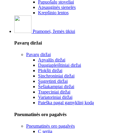
Papuošalų stoveliai
Apsauginės sienelės
Krepšinio lentos
Pramonei, žemės ūkiui
Pavarų diržai
Pavarų diržai
Apvalūs diržai
Daugiapleištiniai diržai
Plokšti diržai
Sinchroniniai diržai
Sugretinti diržai
Šešiakampiai diržai
Trapeciniai diržai
Variatoriniai diržai
Paieška pagal gamyklinį kodą
Pneumatinės oro pagalvės
Pneumatinės oro pagalvės
C serija