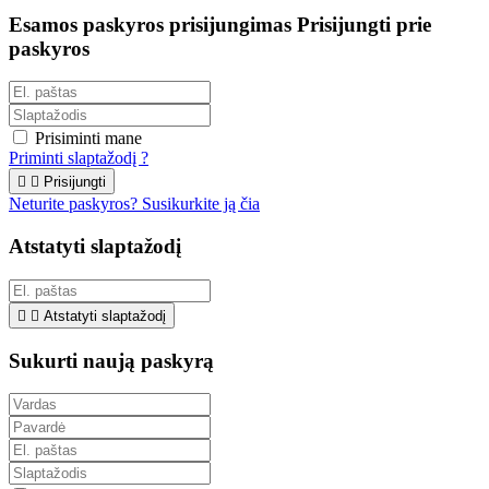
Esamos paskyros prisijungimas
Prisijungti prie
paskyros
Prisiminti mane
Priminti slaptažodį ?


Prisijungti
Neturite paskyros? Susikurkite ją čia
Atstatyti slaptažodį


Atstatyti slaptažodį
Sukurti naują paskyrą