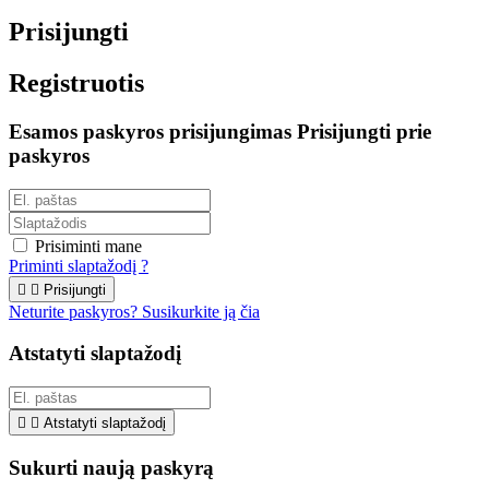
Prisijungti
Registruotis
Esamos paskyros prisijungimas
Prisijungti prie
paskyros
Prisiminti mane
Priminti slaptažodį ?


Prisijungti
Neturite paskyros? Susikurkite ją čia
Atstatyti slaptažodį


Atstatyti slaptažodį
Sukurti naują paskyrą