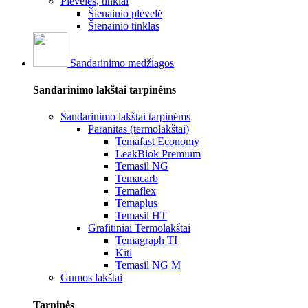
Plėvelės, tinklai
Šienainio plėvelė
Šienainio tinklas
Sandarinimo medžiagos
Sandarinimo lakštai tarpinėms
Sandarinimo lakštai tarpinėms
Paranitas (termolakštai)
Temafast Economy
LeakBlok Premium
Temasil NG
Temacarb
Temaflex
Temaplus
Temasil HT
Grafitiniai Termolakštai
Temagraph TI
Kiti
Temasil NG M
Gumos lakštai
Tarpinės