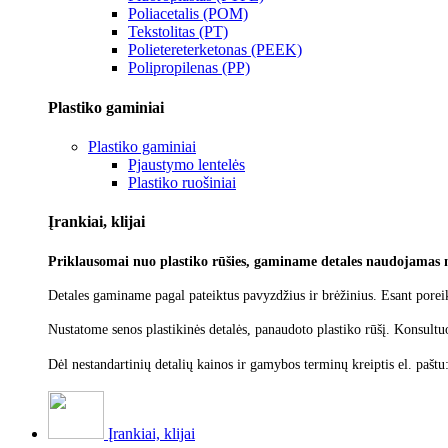
Poliacetalis (POM)
Tekstolitas (PT)
Polietereterketonas (PEEK)
Polipropilenas (PP)
Plastiko gaminiai
Plastiko gaminiai
Pjaustymo lentelės
Plastiko ruošiniai
Įrankiai, klijai
Priklausomai nuo plastiko rūšies, gaminame detales naudojamas 
Detales gaminame pagal pateiktus pavyzdžius ir brėžinius. Esant poreik
Nustatome senos plastikinės detalės, panaudoto plastiko rūšį.
Konsultu
Dėl nestandartinių detalių kainos ir gamybos terminų kreiptis el. paštu
Įrankiai, klijai