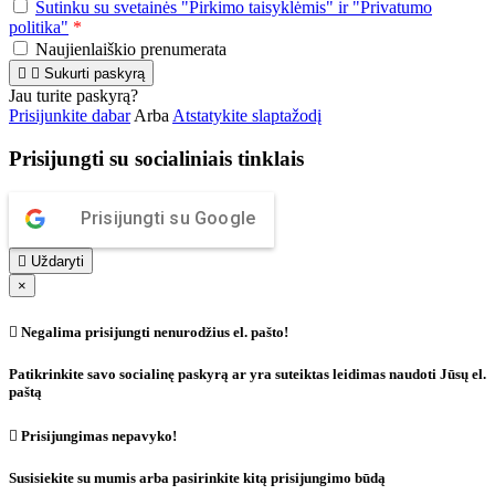
Sutinku su svetainės "Pirkimo taisyklėmis" ir "Privatumo
politika"
*
Naujienlaiškio prenumerata


Sukurti paskyrą
Jau turite paskyrą?
Prisijunkite dabar
Arba
Atstatykite slaptažodį
Prisijungti su socialiniais tinklais
Prisijungti su Google

Uždaryti
×

Negalima prisijungti nenurodžius el. pašto!
Patikrinkite savo socialinę paskyrą ar yra suteiktas leidimas naudoti Jūsų el.
paštą

Prisijungimas nepavyko!
Susisiekite su mumis arba pasirinkite kitą prisijungimo būdą