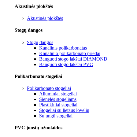
Akustinės plokštės
Akustinės plokštės
Stogų dangos
Stogų dangos
Kanalinis polikarbonatas
Kanalinio polikarbonato priedai
Banguoti stogo lakštai DIAMOND
Banguoti stogo lakštai PVC
Polikarbonato stogeliai
Polikarbonato stogeliai
Aliuminiai stogeliai
Sienelės stogeliams
Plastikiniai stogeliai
Stogeliai su lietaus loveliu
Sujungti stogeliai
PVC juostų užuolaidos