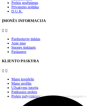
Prekių grąžinimas
Privatumo politika
D.U.K.
ĮMONĖS INFORMACIJA


Parduotuvių tinklas
Apie mus
Įmonės tinklapis
Paslaugos
KLIENTO PASKYRA


Mano krepšelis
Mano profilis
Užsakymų istorija
Patikusios prekės
© 2026 UAB Plastena. Visos teisės saugomos.
Prekių palyginimas
© 2026 UAB Plastena. Visos teisės saugomos.