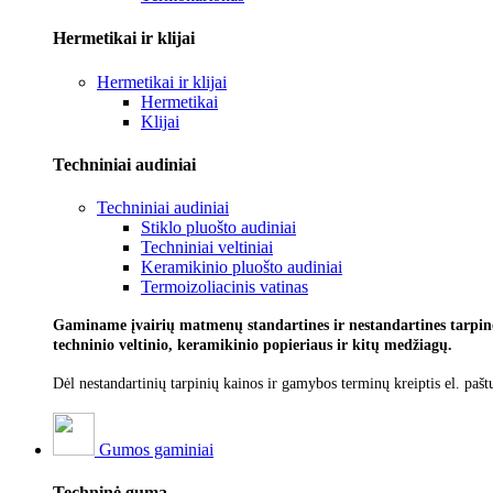
Hermetikai ir klijai
Hermetikai ir klijai
Hermetikai
Klijai
Techniniai audiniai
Techniniai audiniai
Stiklo pluošto audiniai
Techniniai veltiniai
Keramikinio pluošto audiniai
Termoizoliacinis vatinas
Gaminame įvairių matmenų standartines ir nestandartines tarpines
techninio veltinio, keramikinio popieriaus ir kitų medžiagų.
Dėl nestandartinių tarpinių kainos ir gamybos terminų kreiptis el. pašt
Gumos gaminiai
Techninė guma