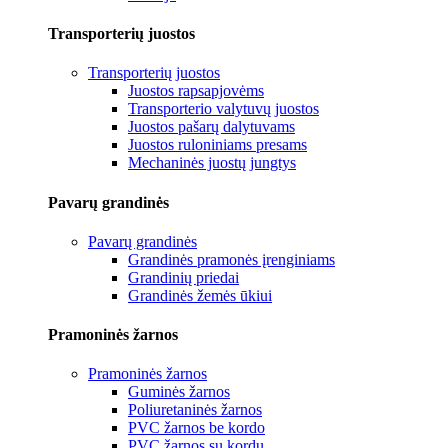
Transporterių juostos
Transporterių juostos
Juostos rapsapjovėms
Transporterio valytuvų juostos
Juostos pašarų dalytuvams
Juostos ruloniniams presams
Mechaninės juostų jungtys
Pavarų grandinės
Pavarų grandinės
Grandinės pramonės įrenginiams
Grandinių priedai
Grandinės žemės ūkiui
Pramoninės žarnos
Pramoninės žarnos
Guminės žarnos
Poliuretaninės žarnos
PVC žarnos be kordo
PVC žarnos su kordu