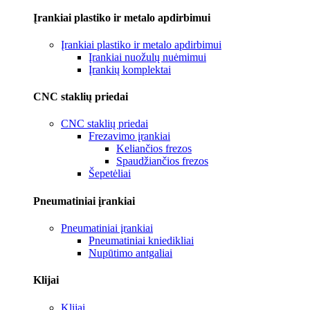
Įrankiai plastiko ir metalo apdirbimui
Įrankiai plastiko ir metalo apdirbimui
Įrankiai nuožulų nuėmimui
Įrankių komplektai
CNC staklių priedai
CNC staklių priedai
Frezavimo įrankiai
Keliančios frezos
Spaudžiančios frezos
Šepetėliai
Pneumatiniai įrankiai
Pneumatiniai įrankiai
Pneumatiniai kniedikliai
Nupūtimo antgaliai
Klijai
Klijai