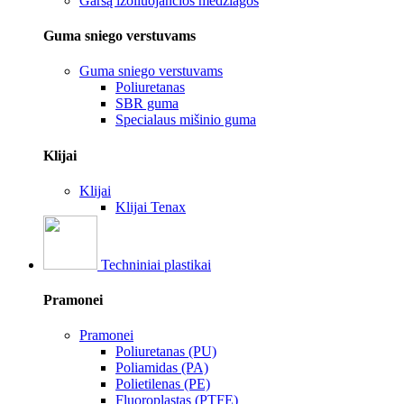
Garsą izoliuojančios medžiagos
Guma sniego verstuvams
Guma sniego verstuvams
Poliuretanas
SBR guma
Specialaus mišinio guma
Klijai
Klijai
Klijai Tenax
Techniniai plastikai
Pramonei
Pramonei
Poliuretanas (PU)
Poliamidas (PA)
Polietilenas (PE)
Fluoroplastas (PTFE)