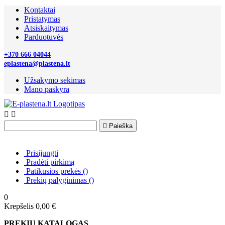
Kontaktai
Pristatymas
Atsiskaitymas
Parduotuvės
+370 666 04044
eplastena@plastena.lt
Užsakymo sekimas
Mano paskyra



Paieška
Prisijungti
Pradėti pirkimą
Patikusios prekės
(
)
Prekių palyginimas
(
)
0
Krepšelis
0,00 €
PREKIŲ KATALOGAS