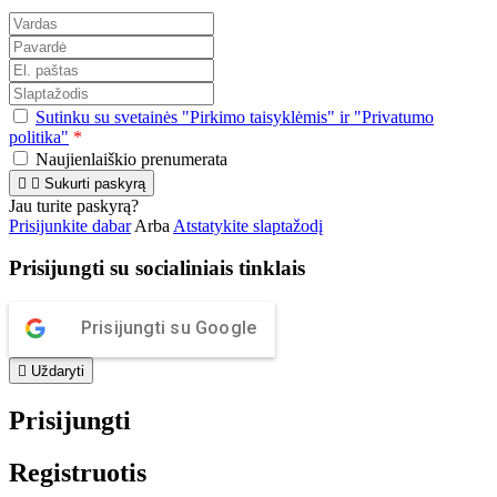
Sutinku su svetainės "Pirkimo taisyklėmis" ir "Privatumo
politika"
*
Naujienlaiškio prenumerata


Sukurti paskyrą
Jau turite paskyrą?
Prisijunkite dabar
Arba
Atstatykite slaptažodį
Prisijungti su socialiniais tinklais
Prisijungti su Google

Uždaryti
Prisijungti
Registruotis