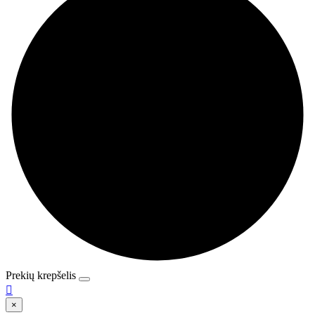
Prekių krepšelis

×