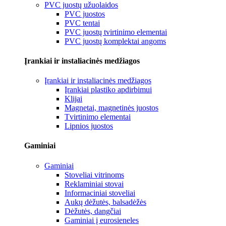
PVC juostų užuolaidos
PVC juostos
PVC tentai
PVC juostų tvirtinimo elementai
PVC juostų komplektai angoms
Įrankiai ir instaliacinės medžiagos
Įrankiai ir instaliacinės medžiagos
Įrankiai plastiko apdirbimui
Klijai
Magnetai, magnetinės juostos
Tvirtinimo elementai
Lipnios juostos
Gaminiai
Gaminiai
Stoveliai vitrinoms
Reklaminiai stovai
Informaciniai stoveliai
Aukų dėžutės, balsadėžės
Dėžutės, dangčiai
Gaminiai į eurosieneles