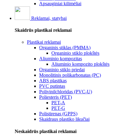
Apsauginiai kilimėliai
Reklamai, statybai
Skaidrūs plastikai reklamai
Plastikai reklamai
Organinis stiklas (PMMA)
Organinio stiklo plokštės
Aliuminio kompozitas
Aliuminio kompozito plokštės
Organinio stiklo priedai
Monolitinis polikarbonatas (PC)
ABS plastikas
PVC putintas
Polivinilchloridas (PVC-U)
Poliesteris (PET)
PET-A
PET-G
Polistirenas (GPPS)
Skaidraus plastiko likučiai
Neskaidrūs plastikai reklamai