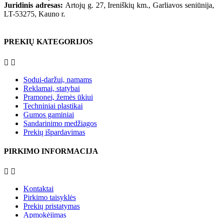
Juridinis adresas:
Artojų g. 27, Ireniškių km., Garliavos seniūnija,
LT-53275, Kauno r.
PREKIŲ KATEGORIJOS


Sodui-daržui, namams
Reklamai, statybai
Pramonei, žemės ūkiui
Techniniai plastikai
Gumos gaminiai
Sandarinimo medžiagos
Prekių išpardavimas
PIRKIMO INFORMACIJA


Kontaktai
Pirkimo taisyklės
Prekių pristatymas
Apmokėjimas