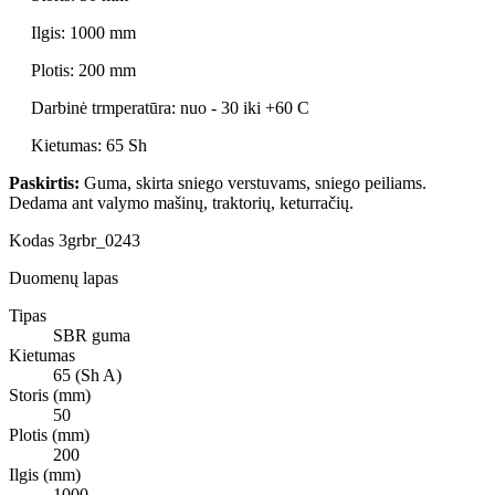
Ilgis: 1000 mm
Plotis: 200 mm
Darbinė trmperatūra: nuo - 30 iki +60 C
Kietumas: 65 Sh
Paskirtis:
Guma, skirta sniego verstuvams, sniego peiliams.
Dedama ant valymo mašinų, traktorių, keturračių.
Kodas
3grbr_0243
Duomenų lapas
Tipas
SBR guma
Kietumas
65 (Sh A)
Storis (mm)
50
Plotis (mm)
200
Ilgis (mm)
1000