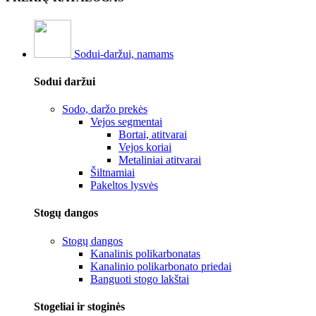
Sodui-daržui, namams
Sodui daržui
Sodo, daržo prekės
Vejos segmentai
Bortai, atitvarai
Vejos koriai
Metaliniai atitvarai
Šiltnamiai
Pakeltos lysvės
Stogų dangos
Stogų dangos
Kanalinis polikarbonatas
Kanalinio polikarbonato priedai
Banguoti stogo lakštai
Stogeliai ir stoginės