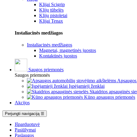
Klijai Scigrip
Klijų tūbelės
Klijų pistoletai
Klijai Tenax
Instaliacinės medžiagos
Instaliacinės medžiagos
Magnetai, magnetinės juostos
Kontaktinės juostos
Saugos priemonės
Saugos priemonės
Apsaugos 
Įspėjamieji ženklai
Skaidrios apsauginės sie
Kūno apsaugos priemonės
Akcijos
Perjungti navigaciją
☰
Išparduotuvė
Pasiūlymai
Paslaugos