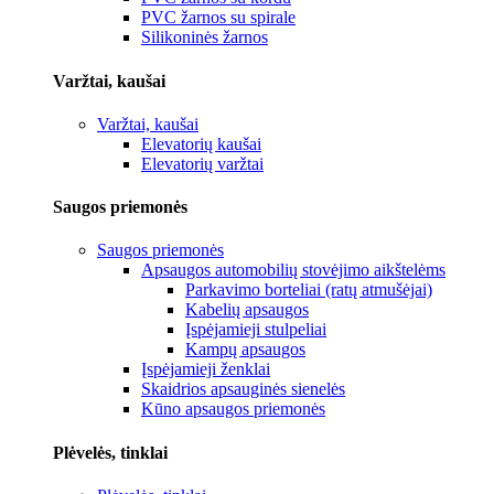
PVC žarnos su spirale
Silikoninės žarnos
Varžtai, kaušai
Varžtai, kaušai
Elevatorių kaušai
Elevatorių varžtai
Saugos priemonės
Saugos priemonės
Apsaugos automobilių stovėjimo aikštelėms
Parkavimo borteliai (ratų atmušėjai)
Kabelių apsaugos
Įspėjamieji stulpeliai
Kampų apsaugos
Įspėjamieji ženklai
Skaidrios apsauginės sienelės
Kūno apsaugos priemonės
Plėvelės, tinklai