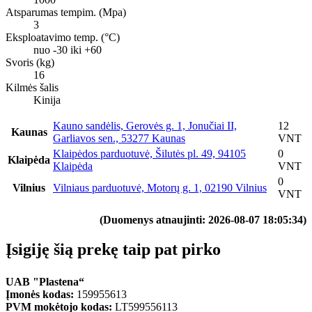
Atsparumas tempim. (Mpa)
3
Eksploatavimo temp. (°C)
nuo -30 iki +60
Svoris (kg)
16
Kilmės šalis
Kinija
Kauno sandėlis, Gerovės g. 1, Jonučiai II,
12
Kaunas
Garliavos sen., 53277 Kaunas
VNT
Klaipėdos parduotuvė, Šilutės pl. 49, 94105
0
Klaipėda
Klaipėda
VNT
0
Vilnius
Vilniaus parduotuvė, Motorų g. 1, 02190 Vilnius
VNT
(Duomenys atnaujinti: 2026-08-07 18:05:34)
Įsigiję šią prekę taip pat pirko
UAB "Plastena“
Įmonės kodas:
159955613
PVM mokėtojo kodas:
LT599556113