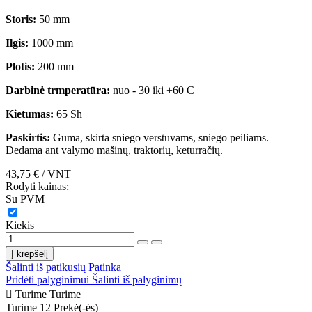
Storis:
50 mm
Ilgis:
1000 mm
Plotis:
200 mm
Darbinė trmperatūra:
nuo - 30 iki +60 C
Kietumas:
65 Sh
Paskirtis:
Guma, skirta sniego verstuvams, sniego peiliams.
Dedama ant valymo mašinų, traktorių, keturračių.
43,75 €
/ VNT
Rodyti kainas:
Su PVM
Kiekis
Į krepšelį
Šalinti iš patikusių
Patinka
Pridėti palyginimui
Šalinti iš palyginimų

Turime
Turime
Turime
12 Prekė(-ės)