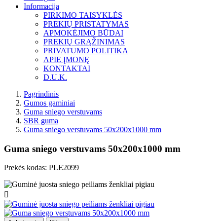
Informacija
PIRKIMO TAISYKLĖS
PREKIŲ PRISTATYMAS
APMOKĖJIMO BŪDAI
PREKIŲ GRĄŽINIMAS
PRIVATUMO POLITIKA
APIE ĮMONĘ
KONTAKTAI
D.U.K.
Pagrindinis
Gumos gaminiai
Guma sniego verstuvams
SBR guma
Guma sniego verstuvams 50x200x1000 mm
Guma sniego verstuvams 50x200x1000 mm
Prekės kodas:
PLE2099
