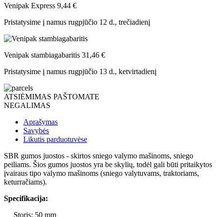
Venipak Express
9,44 €
Pristatysime į namus
rugpjūčio 12 d., trečiadienį
Venipak stambiagabaritis
31,46 €
Pristatysime į namus
rugpjūčio 13 d., ketvirtadienį
ATSIĖMIMAS PAŠTOMATE
NEGALIMAS
Aprašymas
Savybės
Likutis parduotuvėse
SBR gumos juostos - skirtos sniego valymo mašinoms, sniego
peiliams. Šios gumos juostos yra be skylių, todėl gali būti pritaikytos
įvairaus tipo valymo mašinoms (sniego valytuvams, traktoriams,
keturračiams).
Specifikacija:
Storis: 50 mm