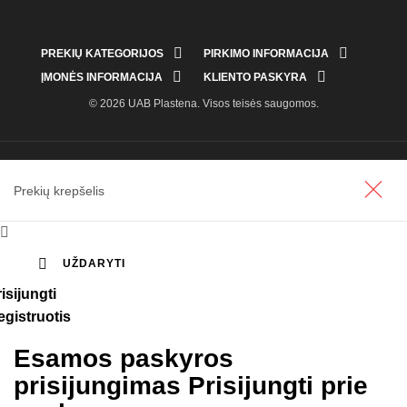


PREKIŲ KATEGORIJOS
PIRKIMO INFORMACIJA


ĮMONĖS INFORMACIJA
KLIENTO PASKYRA
© 2026 UAB Plastena. Visos teisės saugomos.
Prekių krepšelis


UŽDARYTI
isijungti
egistruotis
Esamos paskyros
prisijungimas
Prisijungti prie