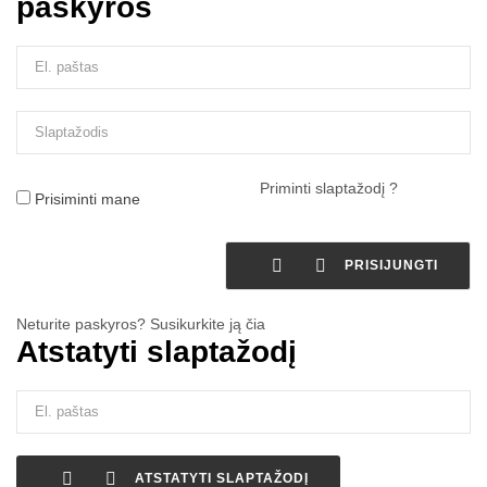
paskyros
Priminti slaptažodį ?
Prisiminti mane


PRISIJUNGTI
Neturite paskyros? Susikurkite ją čia
Atstatyti slaptažodį


ATSTATYTI SLAPTAŽODĮ