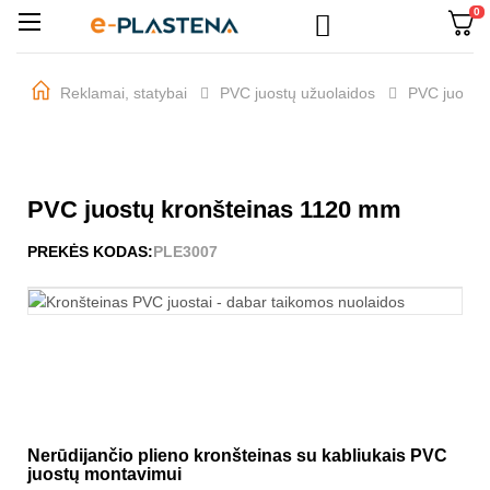
0

Perjungti
☰
navigaciją
Reklamai, statybai
PVC juostų užuolaidos
PVC juostų 
PVC juostų kronšteinas 1120 mm
PREKĖS KODAS:
PLE3007
Nerūdijančio plieno kronšteinas su kabliukais PVC
juostų montavimui