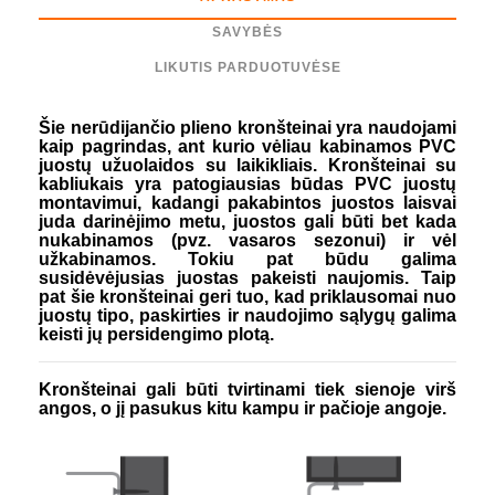
SAVYBĖS
LIKUTIS PARDUOTUVĖSE
Šie nerūdijančio plieno kronšteinai yra naudojami
kaip pagrindas, ant kurio vėliau kabinamos PVC
juostų užuolaidos su laikikliais. Kronšteinai su
kabliukais yra patogiausias būdas PVC juostų
montavimui, kadangi pakabintos juostos laisvai
juda darinėjimo metu, juostos gali būti bet kada
nukabinamos (pvz. vasaros sezonui) ir vėl
užkabinamos. Tokiu pat būdu galima
susidėvėjusias juostas pakeisti naujomis. Taip
pat šie kronšteinai geri tuo, kad priklausomai nuo
juostų tipo, paskirties ir naudojimo sąlygų galima
keisti jų persidengimo plotą.
Kronšteinai gali būti tvirtinami tiek sienoje virš
angos, o jį pasukus kitu kampu ir pačioje angoje.