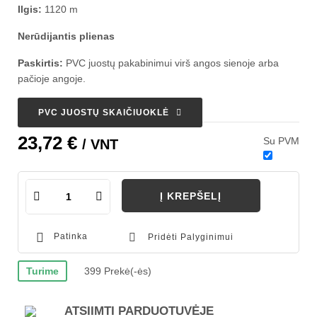
Ilgis:
1120 m
Nerūdijantis plienas
Paskirtis:
PVC juostų pakabinimui virš angos sienoje arba
pačioje angoje.
PVC JUOSTŲ SKAIČIUOKLĖ
23,72 €
Su PVM
/ VNT
Į KREPŠELĮ
Patinka
Pridėti Palyginimui
Turime
399 Prekė(-ės)
ATSIIMTI PARDUOTUVĖJE