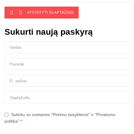


ATSTATYTI SLAPTAŽODĮ
Sukurti naują paskyrą
Sutinku su svetainės "Pirkimo taisyklėmis" ir "Privatumo
politika"
*