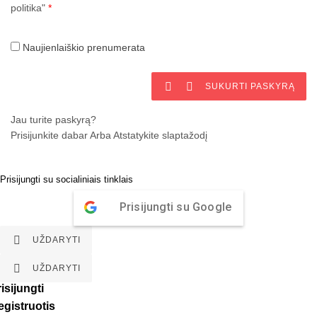
politika"
*
Naujienlaiškio prenumerata


SUKURTI PASKYRĄ
Jau turite paskyrą?
Prisijunkite dabar
Arba
Atstatykite slaptažodį
Prisijungti su socialiniais tinklais
Prisijungti su Google

UŽDARYTI

UŽDARYTI
isijungti
egistruotis