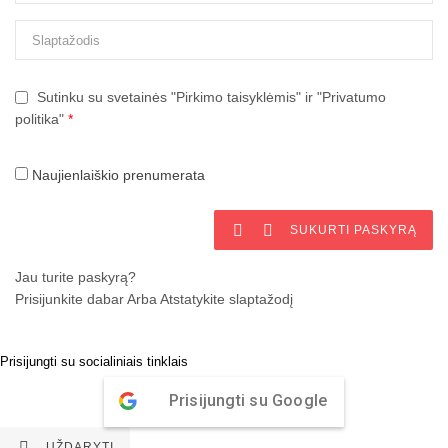
Sutinku su svetainės "Pirkimo taisyklėmis" ir "Privatumo
politika"
*
Naujienlaiškio prenumerata


SUKURTI PASKYRĄ
Jau turite paskyrą?
Prisijunkite dabar
Arba
Atstatykite slaptažodį
Prisijungti su socialiniais tinklais
Prisijungti su Google

UŽDARYTI