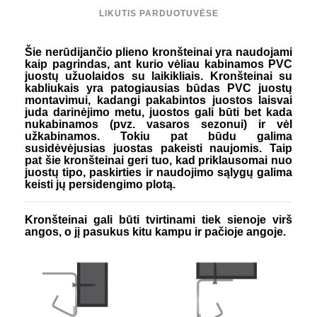
LIKUTIS PARDUOTUVĖSE
Šie nerūdijančio plieno kronšteinai yra naudojami
kaip pagrindas, ant kurio vėliau kabinamos PVC
juostų užuolaidos su laikikliais. Kronšteinai su
kabliukais yra patogiausias būdas PVC juostų
montavimui, kadangi pakabintos juostos laisvai
juda darinėjimo metu, juostos gali būti bet kada
nukabinamos (pvz. vasaros sezonui) ir vėl
užkabinamos. Tokiu pat būdu galima
susidėvėjusias juostas pakeisti naujomis. Taip
pat šie kronšteinai geri tuo, kad priklausomai nuo
juostų tipo, paskirties ir naudojimo sąlygų galima
keisti jų persidengimo plotą.
Kronšteinai gali būti tvirtinami tiek sienoje virš
angos, o jį pasukus kitu kampu ir pačioje angoje.