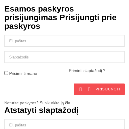
Esamos paskyros
prisijungimas
Prisijungti prie
paskyros
Priminti slaptažodį ?
Prisiminti mane


PRISIJUNGTI
Neturite paskyros? Susikurkite ją čia
Atstatyti slaptažodį