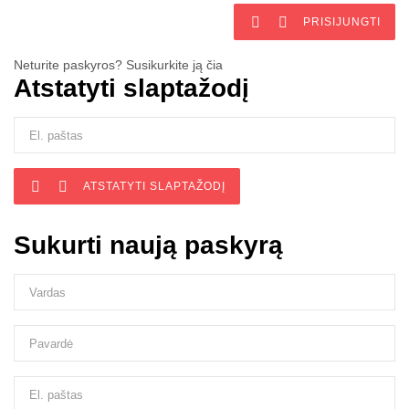


PRISIJUNGTI
Neturite paskyros? Susikurkite ją čia
Atstatyti slaptažodį


ATSTATYTI SLAPTAŽODĮ
Sukurti naują paskyrą