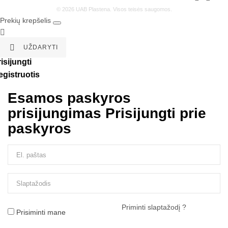
© 2026 UAB Plastena. Visos teisės saugomos.
Prekių krepšelis


UŽDARYTI
isijungti
egistruotis
Esamos paskyros
prisijungimas
Prisijungti prie
paskyros
Priminti slaptažodį ?
Prisiminti mane