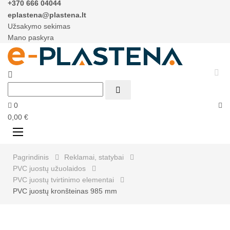
+370 666 04044
eplastena@plastena.lt
Užsakymo sekimas
Mano paskyra



0
0,00 €
Perjungti
☰
navigaciją
Pagrindinis
Reklamai, statybai
PVC juostų užuolaidos
PVC juostų tvirtinimo elementai
PVC juostų kronšteinas 985 mm