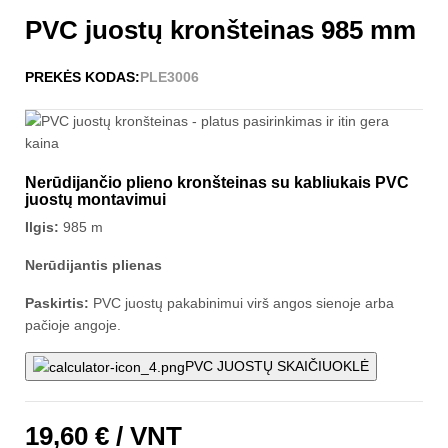
PVC juostų kronšteinas 985 mm
PREKĖS KODAS:
PLE3006
Nerūdijančio plieno kronšteinas su kabliukais PVC
juostų montavimui
Ilgis:
985 m
Nerūdijantis plienas
Paskirtis:
PVC juostų pakabinimui virš angos sienoje arba
pačioje angoje.
PVC JUOSTŲ SKAIČIUOKLĖ
19,60 €
/ VNT