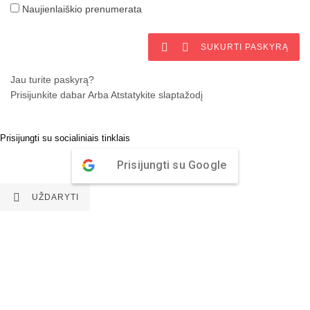
Naujienlaiškio prenumerata


SUKURTI PASKYRĄ
Jau turite paskyrą?
Prisijunkite dabar
Arba
Atstatykite slaptažodį
Prisijungti su socialiniais tinklais
Prisijungti su Google

UŽDARYTI