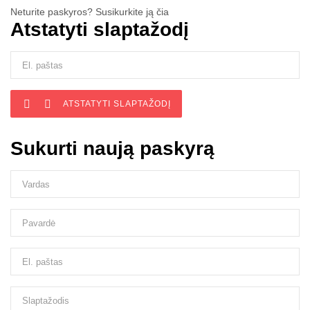
Neturite paskyros? Susikurkite ją čia
Atstatyti slaptažodį


ATSTATYTI SLAPTAŽODĮ
Sukurti naują paskyrą