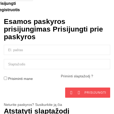
isijungti
egistruotis
Esamos paskyros
prisijungimas
Prisijungti prie
paskyros
Priminti slaptažodį ?
Prisiminti mane


PRISIJUNGTI
Neturite paskyros? Susikurkite ją čia
Atstatyti slaptažodį