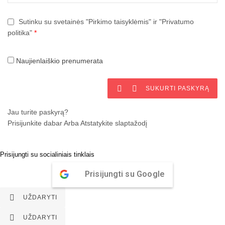
Sutinku su svetainės "Pirkimo taisyklėmis" ir "Privatumo
politika"
*
Naujienlaiškio prenumerata


SUKURTI PASKYRĄ
Jau turite paskyrą?
Prisijunkite dabar
Arba
Atstatykite slaptažodį
Prisijungti su socialiniais tinklais
Prisijungti su Google

UŽDARYTI

UŽDARYTI