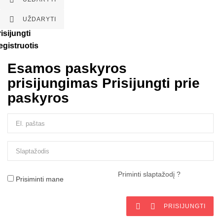

UŽDARYTI
isijungti
egistruotis
Esamos paskyros
prisijungimas
Prisijungti prie
paskyros
Priminti slaptažodį ?
Prisiminti mane


PRISIJUNGTI