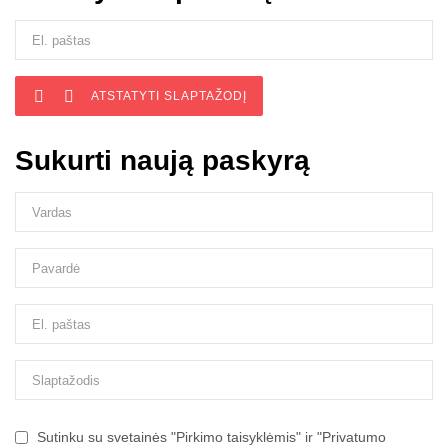


ATSTATYTI SLAPTAŽODĮ
Sukurti naują paskyrą
Sutinku su svetainės "Pirkimo taisyklėmis" ir "Privatumo