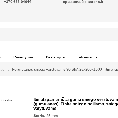
+370 666 04044
eplastena@plastena.lt
ė
Pasiūlymai
Paslaugos
Informacija
nas
Poliuretanas sniego verstuvams 90 ShA 25x200x1000 - itin atspa
Itin atspari trinčiai guma sniego verstuva
(gumulanas). Tinka sniego peiliams, snieg
valytuvams
Storis:
25 mm