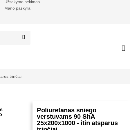
Užsakymo sekimas
Mano paskyra
rus trinčiai
Poliuretanas sniego
ms
o
verstuvams 90 ShA
25x200x1000 - itin atsparus
trinčiai