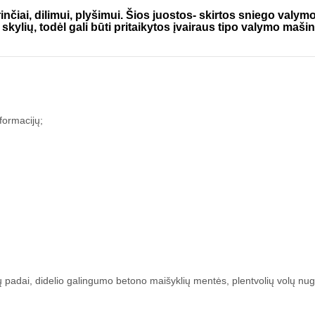
trinčiai, dilimui, plyšimui. Šios juostos- skirtos sniego valym
kylių, todėl gali būti pritaikytos įvairaus tipo valymo maš
eformacijų;
ių padai, didelio galingumo betono maišyklių mentės, plentvolių volų nu