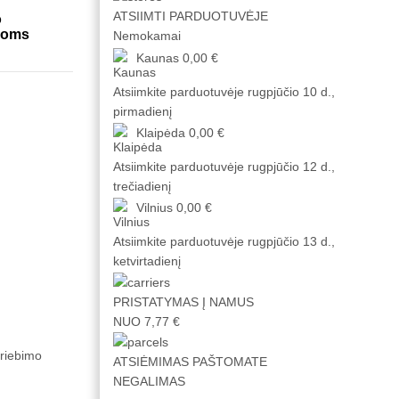
ATSIIMTI PARDUOTUVĖJE
o
inoms
Nemokamai
Kaunas
0,00 €
Atsiimkite parduotuvėje
rugpjūčio 10 d.,
pirmadienį
Klaipėda
0,00 €
Atsiimkite parduotuvėje
rugpjūčio 12 d.,
trečiadienį
Vilnius
0,00 €
Atsiimkite parduotuvėje
rugpjūčio 13 d.,
ketvirtadienį
PRISTATYMAS Į NAMUS
NUO 7,77 €
griebimo
ATSIĖMIMAS PAŠTOMATE
NEGALIMAS