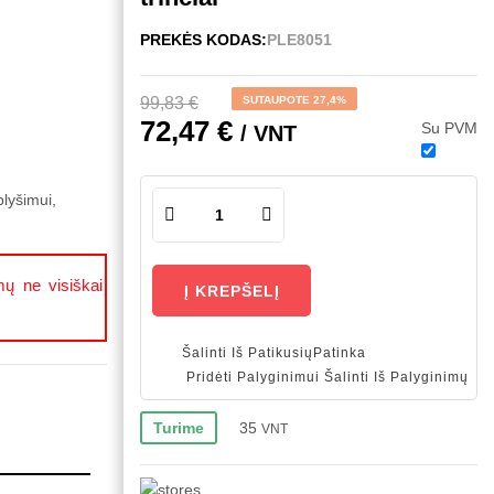
PREKĖS KODAS:
PLE8051
99,83 €
SUTAUPOTE 27,4%
72,47 €
Su PVM
/ VNT
 plyšimui,
mų ne visiškai
Į KREPŠELĮ
Šalinti Iš Patikusių
Patinka
Pridėti Palyginimui
Šalinti Iš Palyginimų
35
Turime
VNT