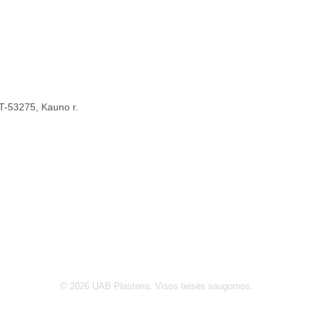
 LT-53275, Kauno r.
© 2026 UAB Plastena. Visos teisės saugomos.