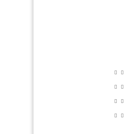







