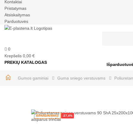
Kontaktai
Pristatymas
Atsiskaitymas
Parduotuvės
0
Krepšelis
0,00 €
PREKIŲ KATALOGAS
Išparduotuv
Gumos gaminiai
Guma sniego verstuvams
Poliureta
IŠPARDAVIMAS!
-27,4%