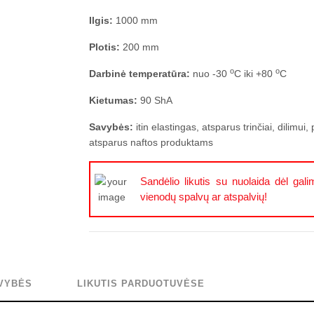
Ilgis:
1000 mm
Plotis:
200 mm
o
o
Darbinė temperatūra:
nuo -30
C iki +80
C
Kietumas:
90 ShA
Savybės:
itin elastingas, atsparus trinčiai, dilimui,
atsparus naftos produktams
Sandėlio likutis su nuolaida dėl gali
vienodų spalvų ar atspalvių!
VYBĖS
LIKUTIS PARDUOTUVĖSE