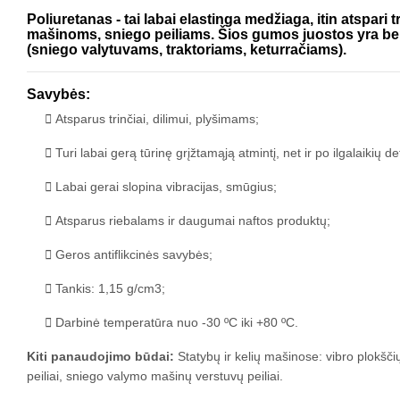
Poliuretanas - tai labai elastinga medžiaga, itin atspari 
mašinoms, sniego peiliams. Šios gumos juostos yra be s
(sniego valytuvams, traktoriams, keturračiams).
Savybės:
Atsparus trinčiai, dilimui, plyšimams;
Turi labai gerą tūrinę grįžtamąją atmintį, net ir po ilgalaikių d
Labai gerai slopina vibracijas, smūgius;
Atsparus riebalams ir daugumai naftos produktų;
Geros antiflikcinės savybės;
Tankis: 1,15 g/cm3;
Darbinė temperatūra nuo -30 ºC iki +80 ºC.
Kiti panaudojimo būdai:
Statybų ir kelių mašinose: vibro plokšč
peiliai, sniego valymo mašinų verstuvų peiliai.