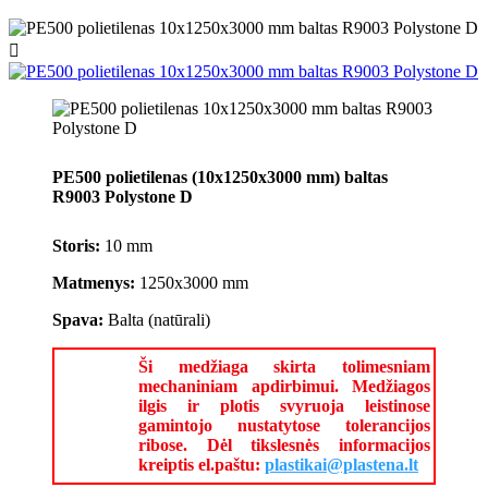

PE500 polietilenas (10x1250x3000 mm) baltas
R9003 Polystone D
Storis:
10 mm
Matmenys:
1250x3000 mm
Spava:
Balta (natūrali)
Ši medžiaga skirta tolimesniam
mechaniniam apdirbimui. Medžiagos
ilgis ir plotis svyruoja leistinose
gamintojo nustatytose tolerancijos
ribose. Dėl tikslesnės informacijos
kreiptis el.paštu:
plastikai@plastena.lt