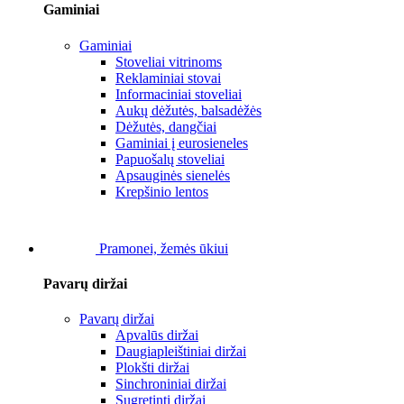
Gaminiai
Gaminiai
Stoveliai vitrinoms
Reklaminiai stovai
Informaciniai stoveliai
Aukų dėžutės, balsadėžės
Dėžutės, dangčiai
Gaminiai į eurosieneles
Papuošalų stoveliai
Apsauginės sienelės
Krepšinio lentos
Pramonei, žemės ūkiui
Pavarų diržai
Pavarų diržai
Apvalūs diržai
Daugiapleištiniai diržai
Plokšti diržai
Sinchroniniai diržai
Sugretinti diržai