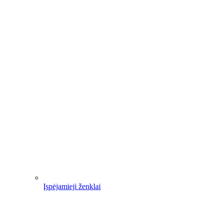
Įspėjamieji ženklai