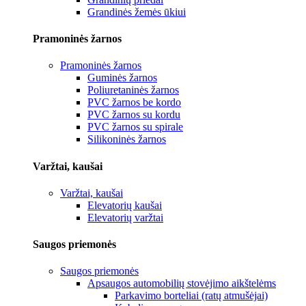
Grandinės žemės ūkiui
Pramoninės žarnos
Pramoninės žarnos
Guminės žarnos
Poliuretaninės žarnos
PVC žarnos be kordo
PVC žarnos su kordu
PVC žarnos su spirale
Silikoninės žarnos
Varžtai, kaušai
Varžtai, kaušai
Elevatorių kaušai
Elevatorių varžtai
Saugos priemonės
Saugos priemonės
Apsaugos automobilių stovėjimo aikštelėms
Parkavimo borteliai (ratų atmušėjai)