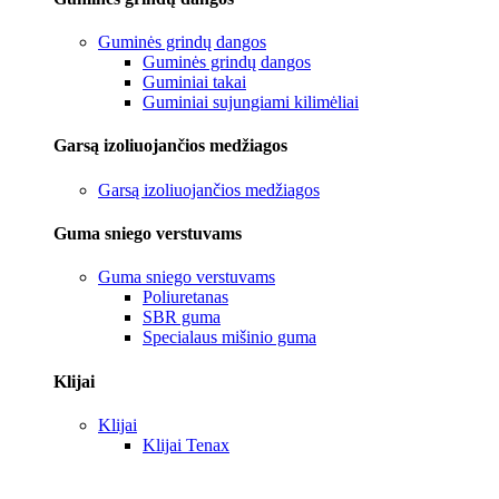
Guminės grindų dangos
Guminės grindų dangos
Guminiai takai
Guminiai sujungiami kilimėliai
Garsą izoliuojančios medžiagos
Garsą izoliuojančios medžiagos
Guma sniego verstuvams
Guma sniego verstuvams
Poliuretanas
SBR guma
Specialaus mišinio guma
Klijai
Klijai
Klijai Tenax