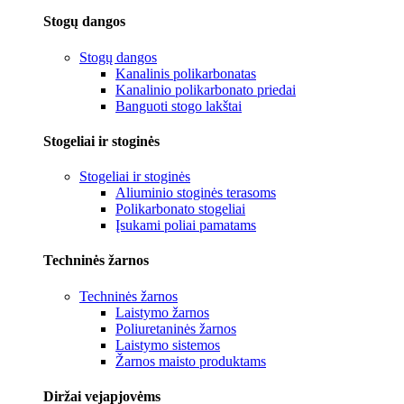
Stogų dangos
Stogų dangos
Kanalinis polikarbonatas
Kanalinio polikarbonato priedai
Banguoti stogo lakštai
Stogeliai ir stoginės
Stogeliai ir stoginės
Aliuminio stoginės terasoms
Polikarbonato stogeliai
Įsukami poliai pamatams
Techninės žarnos
Techninės žarnos
Laistymo žarnos
Poliuretaninės žarnos
Laistymo sistemos
Žarnos maisto produktams
Diržai vejapjovėms