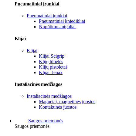
Pneumatiniai įrankiai
Pneumatiniai įrankiai
Pneumatiniai kniedikliai
Nupūtimo antgaliai
Klijai
Klijai
Klijai Scigrip
Klijų tūbelės
Klijų pistoletai
Klijai Tenax
Instaliacinės medžiagos
Instaliacinės medžiagos
Magnetai, magnetinės juostos
Kontaktinės juostos
Saugos priemonės
Saugos priemonės