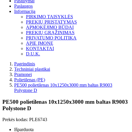
Pasiūlymai
Paslaugos
Informacija
PIRKIMO TAISYKLĖS
PREKIŲ PRISTATYMAS
APMOKĖJIMO BŪDAI
PREKIŲ GRĄŽINIMAS
PRIVATUMO POLITIKA
APIE ĮMONĘ
KONTAKTAI
D.U.K.
Pagrindinis
Techniniai plastikai
Pramonei
Polietilenas (PE)
PE500 polietilenas 10x1250x3000 mm baltas R9003
Polystone D
PE500 polietilenas 10x1250x3000 mm baltas R9003
Polystone D
Prekės kodas:
PLE6743
Išparduota