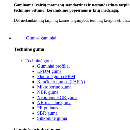
Gaminame įvairių matmenų standartines ir nestandartines tarpines
techninio veltinio, keramikinio popieriaus ir kitų medžiagų.
Dėl nestandartinių tarpinių kainos ir gamybos terminų kreiptis el. pašt
Gumos gaminiai
Techninė guma
Techninė guma
Guminiai profiliai
EPDM guma
Fluorinė guma FKM
Kaučiuko gumos (PARA)
Mikroporinė guma
NBR guma
Neopreninė CR guma
NR maistinė guma
PE putintas
SBR guma
Silikoninė guma
Guminės grindų dangos