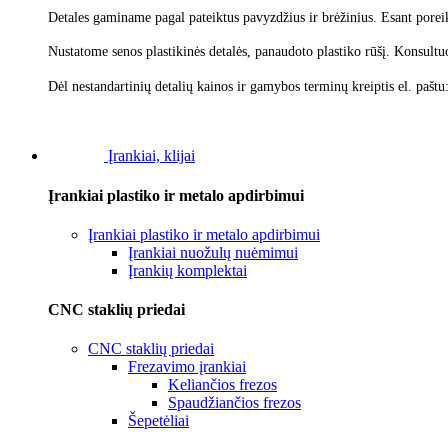
Detales gaminame pagal pateiktus pavyzdžius ir brėžinius. Esant poreik
Nustatome senos plastikinės detalės, panaudoto plastiko rūšį.
Konsultu
Dėl nestandartinių detalių kainos ir gamybos terminų kreiptis el. paštu
Įrankiai, klijai
Įrankiai plastiko ir metalo apdirbimui
Įrankiai plastiko ir metalo apdirbimui
Įrankiai nuožulų nuėmimui
Įrankių komplektai
CNC staklių priedai
CNC staklių priedai
Frezavimo įrankiai
Keliančios frezos
Spaudžiančios frezos
Šepetėliai