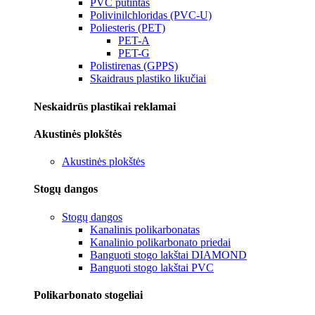
PVC putintas
Polivinilchloridas (PVC-U)
Poliesteris (PET)
PET-A
PET-G
Polistirenas (GPPS)
Skaidraus plastiko likučiai
Neskaidrūs plastikai reklamai
Akustinės plokštės
Akustinės plokštės
Stogų dangos
Stogų dangos
Kanalinis polikarbonatas
Kanalinio polikarbonato priedai
Banguoti stogo lakštai DIAMOND
Banguoti stogo lakštai PVC
Polikarbonato stogeliai