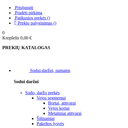
Prisijungti
Pradėti pirkimą
Patikusios prekės
(
)
Prekių palyginimas
(
)
0
Krepšelis
0,00 €
PREKIŲ KATALOGAS
Sodui-daržui, namams
Sodui daržui
Sodo, daržo prekės
Vejos segmentai
Bortai, atitvarai
Vejos koriai
Metaliniai atitvarai
Šiltnamiai
Pakeltos lysvės