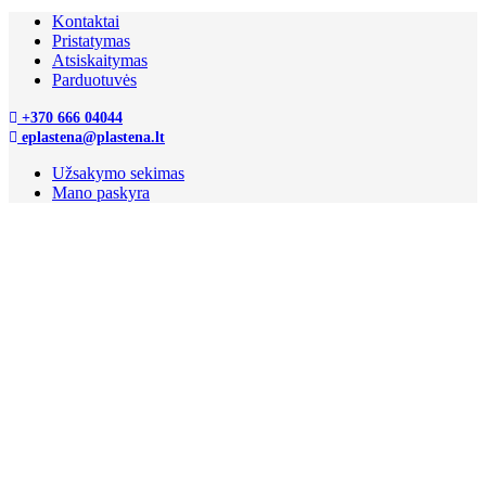
Kontaktai
Pristatymas
Atsiskaitymas
Parduotuvės
+370 666 04044
eplastena@plastena.lt
Užsakymo sekimas
Mano paskyra