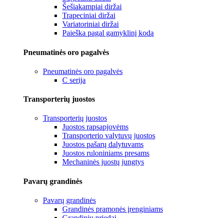
Šešiakampiai diržai
Trapeciniai diržai
Variatoriniai diržai
Paieška pagal gamyklinį kodą
Pneumatinės oro pagalvės
Pneumatinės oro pagalvės
C serija
Transporterių juostos
Transporterių juostos
Juostos rapsapjovėms
Transporterio valytuvų juostos
Juostos pašarų dalytuvams
Juostos ruloniniams presams
Mechaninės juostų jungtys
Pavarų grandinės
Pavarų grandinės
Grandinės pramonės įrenginiams
Grandinių priedai