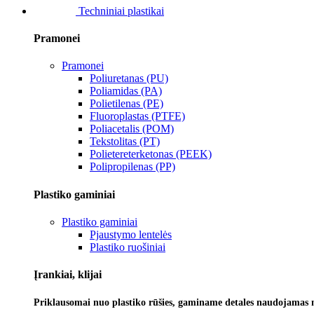
Techniniai plastikai
Pramonei
Pramonei
Poliuretanas (PU)
Poliamidas (PA)
Polietilenas (PE)
Fluoroplastas (PTFE)
Poliacetalis (POM)
Tekstolitas (PT)
Polietereterketonas (PEEK)
Polipropilenas (PP)
Plastiko gaminiai
Plastiko gaminiai
Pjaustymo lentelės
Plastiko ruošiniai
Įrankiai, klijai
Priklausomai nuo plastiko rūšies, gaminame detales naudojamas 