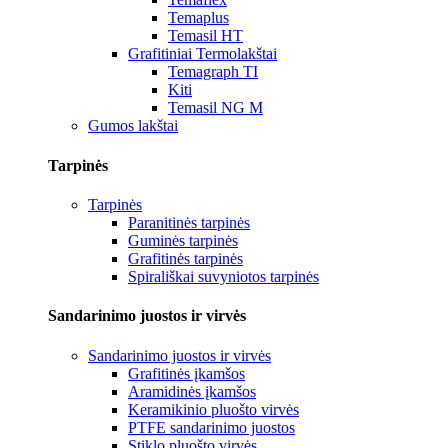
Temaplus
Temasil HT
Grafitiniai Termolakštai
Temagraph TI
Kiti
Temasil NG M
Gumos lakštai
Tarpinės
Tarpinės
Paranitinės tarpinės
Guminės tarpinės
Grafitinės tarpinės
Spirališkai suvyniotos tarpinės
Sandarinimo juostos ir virvės
Sandarinimo juostos ir virvės
Grafitinės įkamšos
Aramidinės įkamšos
Keramikinio pluošto virvės
PTFE sandarinimo juostos
Stiklo pluošto virvės