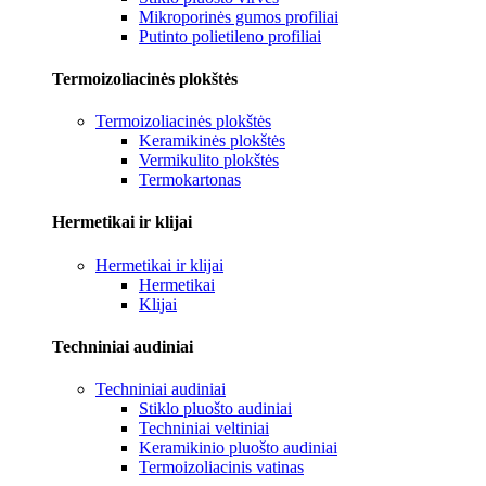
Mikroporinės gumos profiliai
Putinto polietileno profiliai
Termoizoliacinės plokštės
Termoizoliacinės plokštės
Keramikinės plokštės
Vermikulito plokštės
Termokartonas
Hermetikai ir klijai
Hermetikai ir klijai
Hermetikai
Klijai
Techniniai audiniai
Techniniai audiniai
Stiklo pluošto audiniai
Techniniai veltiniai
Keramikinio pluošto audiniai
Termoizoliacinis vatinas