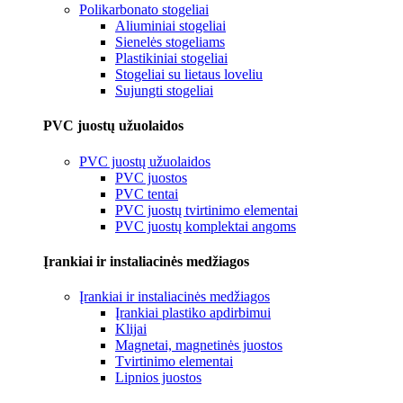
Polikarbonato stogeliai
Aliuminiai stogeliai
Sienelės stogeliams
Plastikiniai stogeliai
Stogeliai su lietaus loveliu
Sujungti stogeliai
PVC juostų užuolaidos
PVC juostų užuolaidos
PVC juostos
PVC tentai
PVC juostų tvirtinimo elementai
PVC juostų komplektai angoms
Įrankiai ir instaliacinės medžiagos
Įrankiai ir instaliacinės medžiagos
Įrankiai plastiko apdirbimui
Klijai
Magnetai, magnetinės juostos
Tvirtinimo elementai
Lipnios juostos