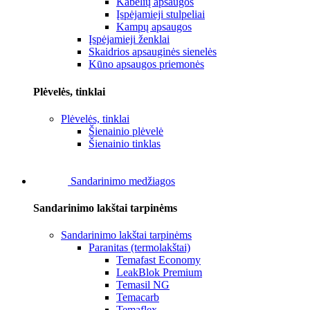
Kabelių apsaugos
Įspėjamieji stulpeliai
Kampų apsaugos
Įspėjamieji ženklai
Skaidrios apsauginės sienelės
Kūno apsaugos priemonės
Plėvelės, tinklai
Plėvelės, tinklai
Šienainio plėvelė
Šienainio tinklas
Sandarinimo medžiagos
Sandarinimo lakštai tarpinėms
Sandarinimo lakštai tarpinėms
Paranitas (termolakštai)
Temafast Economy
LeakBlok Premium
Temasil NG
Temacarb
Temaflex