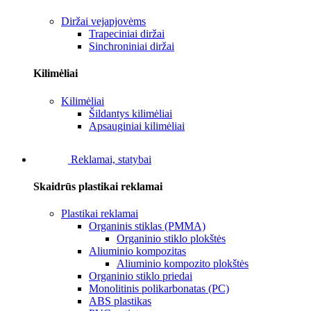
Diržai vejapjovėms
Trapeciniai diržai
Sinchroniniai diržai
Kilimėliai
Kilimėliai
Šildantys kilimėliai
Apsauginiai kilimėliai
Reklamai, statybai
Skaidrūs plastikai reklamai
Plastikai reklamai
Organinis stiklas (PMMA)
Organinio stiklo plokštės
Aliuminio kompozitas
Aliuminio kompozito plokštės
Organinio stiklo priedai
Monolitinis polikarbonatas (PC)
ABS plastikas