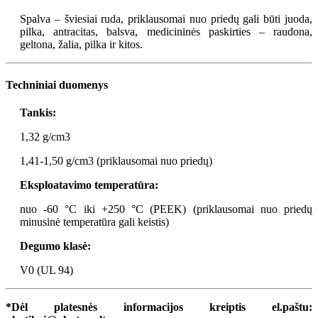
Spalva – šviesiai ruda, priklausomai nuo priedų gali būti juoda,
pilka, antracitas, balsva, medicininės paskirties – raudona,
geltona, žalia, pilka ir kitos.
Techniniai duomenys
Tankis:
1,32 g/cm3
1,41-1,50 g/cm3 (priklausomai nuo priedų)
Eksploatavimo
temperatūra
:
nuo -60 °C iki +250 °C (PEEK) (priklausomai nuo priedų
minusinė temperatūra gali keistis)
Degumo klasė:
V0 (UL 94)
*
Dėl platesnės informacijos kreiptis el.paštu: