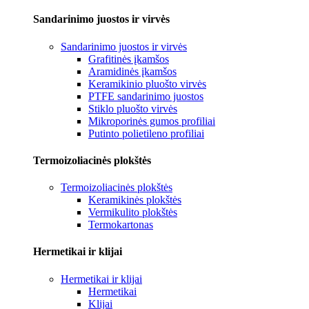
Sandarinimo juostos ir virvės
Sandarinimo juostos ir virvės
Grafitinės įkamšos
Aramidinės įkamšos
Keramikinio pluošto virvės
PTFE sandarinimo juostos
Stiklo pluošto virvės
Mikroporinės gumos profiliai
Putinto polietileno profiliai
Termoizoliacinės plokštės
Termoizoliacinės plokštės
Keramikinės plokštės
Vermikulito plokštės
Termokartonas
Hermetikai ir klijai
Hermetikai ir klijai
Hermetikai
Klijai