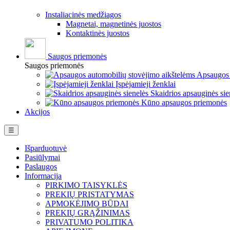
Instaliacinės medžiagos
Magnetai, magnetinės juostos
Kontaktinės juostos
Saugos priemonės
Saugos priemonės
Apsaugos 
Įspėjamieji ženklai
Skaidrios apsauginės sie
Kūno apsaugos priemonės
Akcijos
Perjungti
☰
navigaciją
Išparduotuvė
Pasiūlymai
Paslaugos
Informacija
PIRKIMO TAISYKLĖS
PREKIŲ PRISTATYMAS
APMOKĖJIMO BŪDAI
PREKIŲ GRĄŽINIMAS
PRIVATUMO POLITIKA