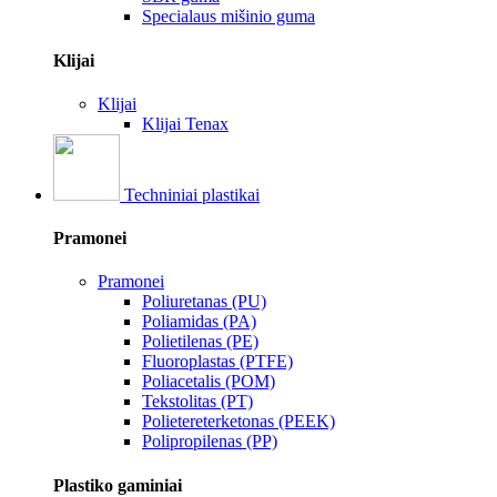
Specialaus mišinio guma
Klijai
Klijai
Klijai Tenax
Techniniai plastikai
Pramonei
Pramonei
Poliuretanas (PU)
Poliamidas (PA)
Polietilenas (PE)
Fluoroplastas (PTFE)
Poliacetalis (POM)
Tekstolitas (PT)
Polietereterketonas (PEEK)
Polipropilenas (PP)
Plastiko gaminiai