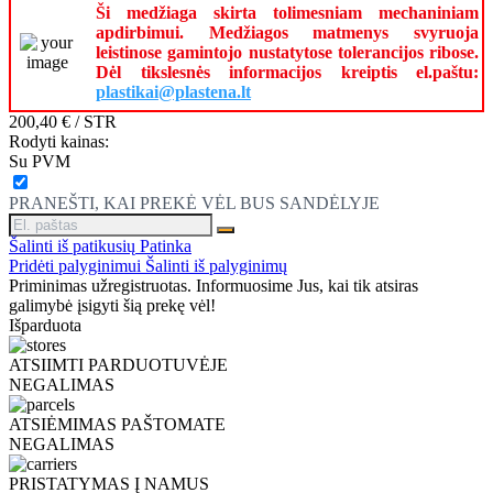
Ši medžiaga skirta tolimesniam mechaniniam
apdirbimui. Medžiagos matmenys svyruoja
leistinose gamintojo nustatytose tolerancijos ribose.
Dėl tikslesnės informacijos kreiptis el.paštu:
plastikai@plastena.lt
200,40 €
/ STR
Rodyti kainas:
Su PVM
PRANEŠTI, KAI PREKĖ VĖL BUS SANDĖLYJE
Šalinti iš patikusių
Patinka
Pridėti palyginimui
Šalinti iš palyginimų
Priminimas užregistruotas. Informuosime Jus, kai tik atsiras
galimybė įsigyti šią prekę vėl!
Išparduota
ATSIIMTI PARDUOTUVĖJE
NEGALIMAS
ATSIĖMIMAS PAŠTOMATE
NEGALIMAS
PRISTATYMAS Į NAMUS