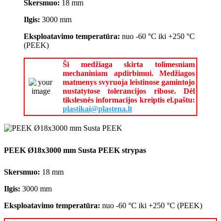
Skersmuo:
18 mm
Ilgis:
3000 mm
Eksploatavimo
temperatūra:
nuo -60 °C iki +250 °C
(PEEK)
Ši medžiaga skirta tolimesniam
mechaniniam apdirbimui. Medžiagos
matmenys svyruoja leistinose gamintojo
nustatytose tolerancijos ribose. Dėl
tikslesnės informacijos kreiptis el.paštu:
plastikai@plastena.lt
PEEK Ø18x3000 mm Susta PEEK strypas
Skersmuo:
18 mm
Ilgis:
3000 mm
Eksploatavimo
temperatūra:
nuo -60 °C iki +250 °C (PEEK)