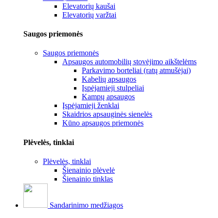
Elevatorių kaušai
Elevatorių varžtai
Saugos priemonės
Saugos priemonės
Apsaugos automobilių stovėjimo aikštelėms
Parkavimo borteliai (ratų atmušėjai)
Kabelių apsaugos
Įspėjamieji stulpeliai
Kampų apsaugos
Įspėjamieji ženklai
Skaidrios apsauginės sienelės
Kūno apsaugos priemonės
Plėvelės, tinklai
Plėvelės, tinklai
Šienainio plėvelė
Šienainio tinklas
Sandarinimo medžiagos