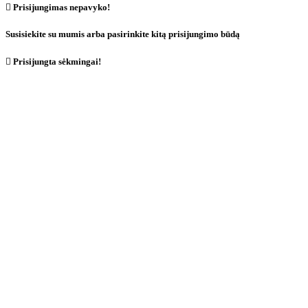

Prisijungimas nepavyko!
Susisiekite su mumis arba pasirinkite kitą prisijungimo būdą

Prisijungta sėkmingai!