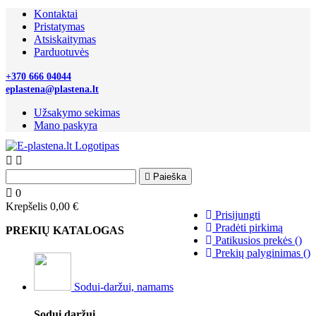
Kontaktai
Pristatymas
Atsiskaitymas
Parduotuvės
+370 666 04044
eplastena@plastena.lt
Užsakymo sekimas
Mano paskyra



Paieška
0
Krepšelis
0,00 €
Prisijungti
Pradėti pirkimą
PREKIŲ KATALOGAS
Patikusios prekės
(
)
Prekių palyginimas
(
)
Sodui-daržui, namams
Sodui daržui