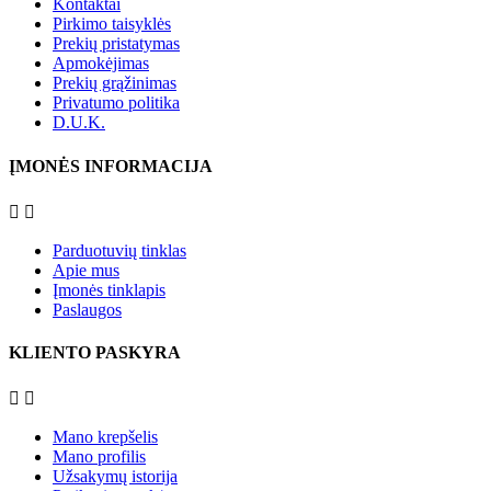
Kontaktai
Pirkimo taisyklės
Prekių pristatymas
Apmokėjimas
Prekių grąžinimas
Privatumo politika
D.U.K.
ĮMONĖS INFORMACIJA


Parduotuvių tinklas
Apie mus
Įmonės tinklapis
Paslaugos
KLIENTO PASKYRA


Mano krepšelis
Mano profilis
Užsakymų istorija