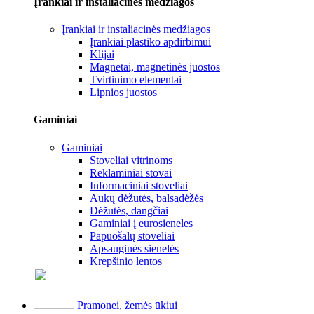
Įrankiai ir instaliacinės medžiagos
Įrankiai ir instaliacinės medžiagos
Įrankiai plastiko apdirbimui
Klijai
Magnetai, magnetinės juostos
Tvirtinimo elementai
Lipnios juostos
Gaminiai
Gaminiai
Stoveliai vitrinoms
Reklaminiai stovai
Informaciniai stoveliai
Aukų dėžutės, balsadėžės
Dėžutės, dangčiai
Gaminiai į eurosieneles
Papuošalų stoveliai
Apsauginės sienelės
Krepšinio lentos
Pramonei, žemės ūkiui