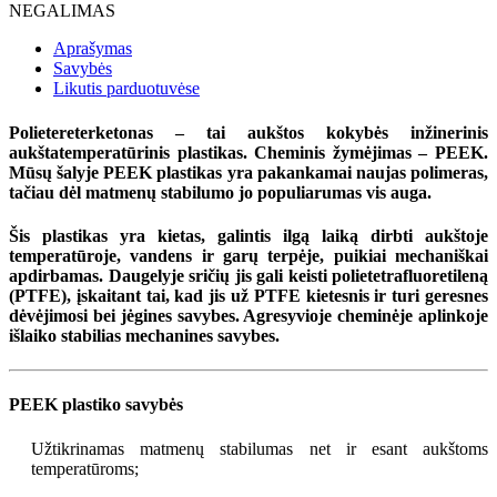
NEGALIMAS
Aprašymas
Savybės
Likutis parduotuvėse
Polietereterketonas – tai aukštos kokybės inžinerinis
aukštatemperatūrinis plastikas. Cheminis žymėjimas – PEEK.
Mūsų šalyje PEEK plastikas yra pakankamai naujas polimeras,
tačiau dėl matmenų stabilumo jo populiarumas vis auga.
Šis plastikas yra kietas, galintis ilgą laiką dirbti aukštoje
temperatūroje, vandens ir garų terpėje, puikiai mechaniškai
apdirbamas. Daugelyje sričių jis gali keisti polietetrafluoretileną
(PTFE), įskaitant tai, kad jis už PTFE kietesnis ir turi geresnes
dėvėjimosi bei jėgines savybes. Agresyvioje cheminėje aplinkoje
išlaiko stabilias mechanines savybes.
PEEK plastiko savybės
Užtikrinamas matmenų stabilumas net ir esant aukštoms
temperatūroms;