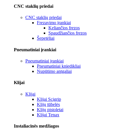
CNC staklių priedai
CNC staklių priedai
Frezavimo įrankiai
Keliančios frezos
Spaudžiančios frezos
Šepetėliai
Pneumatiniai įrankiai
Pneumatiniai įrankiai
Pneumatiniai kniedikliai
Nupūtimo antgaliai
Klijai
Klijai
Klijai Scigrip
Klijų tūbelės
Klijų pistoletai
Klijai Tenax
Instaliacinės medžiagos