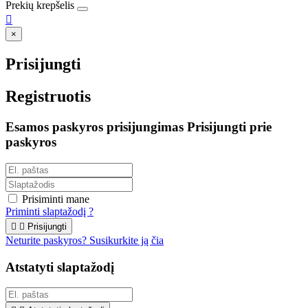
Prekių krepšelis

×
Prisijungti
Registruotis
Esamos paskyros prisijungimas
Prisijungti prie
paskyros
Prisiminti mane
Priminti slaptažodį ?


Prisijungti
Neturite paskyros? Susikurkite ją čia
Atstatyti slaptažodį