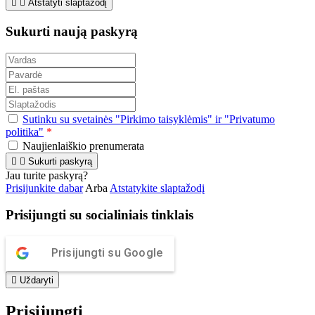


Atstatyti slaptažodį
Sukurti naują paskyrą
Sutinku su svetainės "Pirkimo taisyklėmis" ir "Privatumo
politika"
*
Naujienlaiškio prenumerata


Sukurti paskyrą
Jau turite paskyrą?
Prisijunkite dabar
Arba
Atstatykite slaptažodį
Prisijungti su socialiniais tinklais
Prisijungti su Google

Uždaryti
Prisijungti