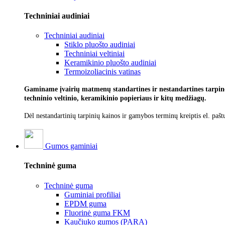
Techniniai audiniai
Techniniai audiniai
Stiklo pluošto audiniai
Techniniai veltiniai
Keramikinio pluošto audiniai
Termoizoliacinis vatinas
Gaminame įvairių matmenų standartines ir nestandartines tarpines
techninio veltinio, keramikinio popieriaus ir kitų medžiagų.
Dėl nestandartinių tarpinių kainos ir gamybos terminų kreiptis el. pašt
Gumos gaminiai
Techninė guma
Techninė guma
Guminiai profiliai
EPDM guma
Fluorinė guma FKM
Kaučiuko gumos (PARA)