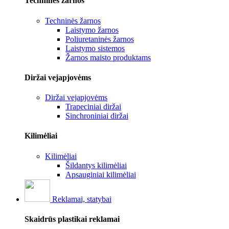
Techninės žarnos
Techninės žarnos
Laistymo žarnos
Poliuretaninės žarnos
Laistymo sistemos
Žarnos maisto produktams
Diržai vejapjovėms
Diržai vejapjovėms
Trapeciniai diržai
Sinchroniniai diržai
Kilimėliai
Kilimėliai
Šildantys kilimėliai
Apsauginiai kilimėliai
Reklamai, statybai
Skaidrūs plastikai reklamai