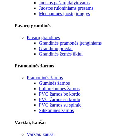
Juostos pašarų dalytuvams
Juostos ruloniniams presams
Mechaninės juostų jungtys
Pavarų grandinės
Pavarų grandinės
Grandinės pramonės įrenginiams
Grandinių priedai
Grandinės žemės ūkiui
Pramoninės žarnos
Pramoninės žarnos
Guminės žarnos
Poliuretaninės žarnos
PVC žarnos be kordo
PVC žarnos su kordu
PVC žarnos su spirale
Silikoninės žarnos
Varžtai, kaušai
Varžtai, kaušai