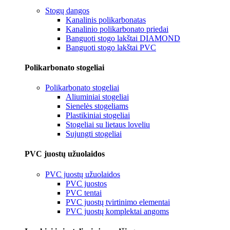
Stogų dangos
Kanalinis polikarbonatas
Kanalinio polikarbonato priedai
Banguoti stogo lakštai DIAMOND
Banguoti stogo lakštai PVC
Polikarbonato stogeliai
Polikarbonato stogeliai
Aliuminiai stogeliai
Sienelės stogeliams
Plastikiniai stogeliai
Stogeliai su lietaus loveliu
Sujungti stogeliai
PVC juostų užuolaidos
PVC juostų užuolaidos
PVC juostos
PVC tentai
PVC juostų tvirtinimo elementai
PVC juostų komplektai angoms