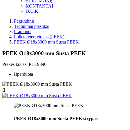
APIE ĮMONĘ
KONTAKTAI
D.U.K.
Pagrindinis
Techniniai plastikai
Pramonei
Polietereterketonas (PEEK)
PEEK Ø18x3000 mm Susta PEEK
PEEK Ø18x3000 mm Susta PEEK
Prekės kodas:
PLE9896
Išparduota

PEEK Ø18x3000 mm Susta PEEK strypas