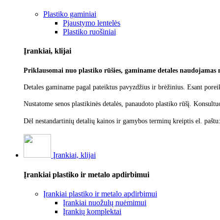
Plastiko gaminiai
Pjaustymo lentelės
Plastiko ruošiniai
Įrankiai, klijai
Priklausomai nuo plastiko rūšies, gaminame detales naudojamas 
Detales gaminame pagal pateiktus pavyzdžius ir brėžinius. Esant poreik
Nustatome senos plastikinės detalės, panaudoto plastiko rūšį.
Konsultu
Dėl nestandartinių detalių kainos ir gamybos terminų kreiptis el. paštu
Įrankiai, klijai
Įrankiai plastiko ir metalo apdirbimui
Įrankiai plastiko ir metalo apdirbimui
Įrankiai nuožulų nuėmimui
Įrankių komplektai