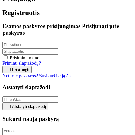
Registruotis
Esamos paskyros prisijungimas
Prisijungti prie
paskyros
Prisiminti mane
Priminti slaptažodį ?


Prisijungti
Neturite paskyros? Susikurkite ją čia
Atstatyti slaptažodį


Atstatyti slaptažodį
Sukurti naują paskyrą