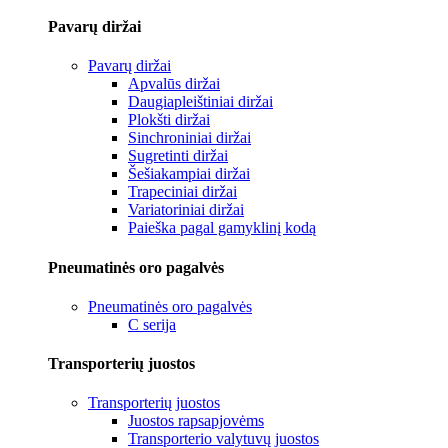
Pavarų diržai
Pavarų diržai
Apvalūs diržai
Daugiapleištiniai diržai
Plokšti diržai
Sinchroniniai diržai
Sugretinti diržai
Šešiakampiai diržai
Trapeciniai diržai
Variatoriniai diržai
Paieška pagal gamyklinį kodą
Pneumatinės oro pagalvės
Pneumatinės oro pagalvės
C serija
Transporterių juostos
Transporterių juostos
Juostos rapsapjovėms
Transporterio valytuvų juostos