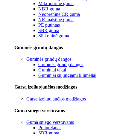
Mikroporinė guma
NBR guma
Neopreninė CR guma
NR maistinė guma
PE putintas
SBR guma
Silikoninė guma
Guminės grindų dangos
Guminės grindų dangos
Guminės grindų dangos
Guminiai takai
Guminiai sujungiami kilimėliai
Garsą izoliuojančios medžiagos
Garsą izoliuojančios medžiagos
Guma sniego verstuvams
Guma sniego verstuvams
Poliuretanas
SBR guma