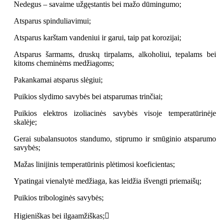
Nedegus – savaime užgęstantis bei mažo dūmingumo;
Atsparus spinduliavimui;
Atsparus karštam vandeniui ir garui, taip pat korozijai;
Atsparus šarmams, druskų tirpalams, alkoholiui, tepalams bei
kitoms cheminėms medžiagoms;
Pakankamai atsparus slėgiui;
Puikios slydimo savybės bei atsparumas trinčiai;
Puikios elektros izoliacinės savybės visoje temperatūrinėje
skalėje;
Gerai subalansuotos standumo, stiprumo ir smūginio atsparumo
savybės;
Mažas linijinis temperatūrinis plėtimosi koeficientas;
Ypatingai vienalytė medžiaga, kas leidžia išvengti priemaišų;
Puikios tribologinės savybės;
Higieniškas bei ilgaamžiškas;