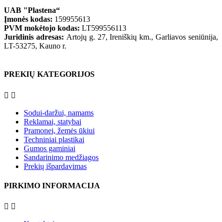
UAB "Plastena“
Įmonės kodas:
159955613
PVM mokėtojo kodas:
LT599556113
Juridinis adresas:
Artojų g. 27, Ireniškių km., Garliavos seniūnija,
LT-53275, Kauno r.
PREKIŲ KATEGORIJOS


Sodui-daržui, namams
Reklamai, statybai
Pramonei, žemės ūkiui
Techniniai plastikai
Gumos gaminiai
Sandarinimo medžiagos
Prekių išpardavimas
PIRKIMO INFORMACIJA

