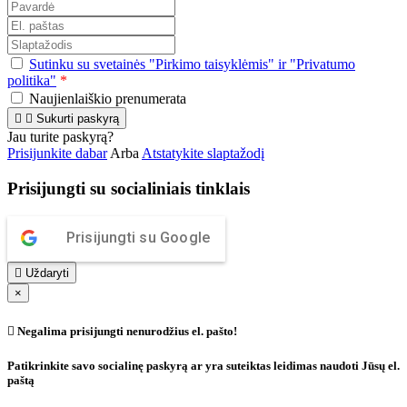
Sutinku su svetainės "Pirkimo taisyklėmis" ir "Privatumo
politika"
*
Naujienlaiškio prenumerata


Sukurti paskyrą
Jau turite paskyrą?
Prisijunkite dabar
Arba
Atstatykite slaptažodį
Prisijungti su socialiniais tinklais
Prisijungti su Google

Uždaryti
×

Negalima prisijungti nenurodžius el. pašto!
Patikrinkite savo socialinę paskyrą ar yra suteiktas leidimas naudoti Jūsų el.
paštą