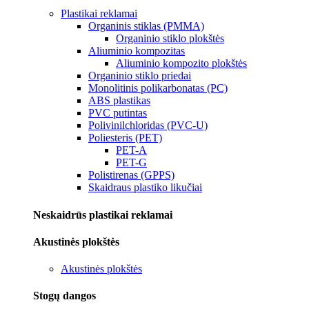
Plastikai reklamai
Organinis stiklas (PMMA)
Organinio stiklo plokštės
Aliuminio kompozitas
Aliuminio kompozito plokštės
Organinio stiklo priedai
Monolitinis polikarbonatas (PC)
ABS plastikas
PVC putintas
Polivinilchloridas (PVC-U)
Poliesteris (PET)
PET-A
PET-G
Polistirenas (GPPS)
Skaidraus plastiko likučiai
Neskaidrūs plastikai reklamai
Akustinės plokštės
Akustinės plokštės
Stogų dangos