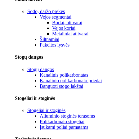
Sodo, daržo prekės
Vejos segmentai
Bortai, atitvarai
Vejos koriai
Metaliniai atitvarai
Šiltnamiai
Pakeltos lysvės
Stogų dangos
Stogų dangos
Kanalinis polikarbonatas
Kanalinio polikarbonato priedai
Banguoti stogo lakštai
Stogeliai ir stoginės
Stogeliai ir stoginės
Aliuminio stoginės terasoms
Polikarbonato stogeliai
Įsukami poliai pamatams