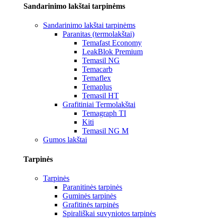
Sandarinimo lakštai tarpinėms
Sandarinimo lakštai tarpinėms
Paranitas (termolakštai)
Temafast Economy
LeakBlok Premium
Temasil NG
Temacarb
Temaflex
Temaplus
Temasil HT
Grafitiniai Termolakštai
Temagraph TI
Kiti
Temasil NG M
Gumos lakštai
Tarpinės
Tarpinės
Paranitinės tarpinės
Guminės tarpinės
Grafitinės tarpinės
Spirališkai suvyniotos tarpinės