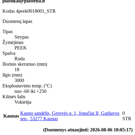
plastikai@plastena.lt
Kodas
4peek0018001_STR
Duomenų lapas
Tipas
Strypas
Žymėjimas
PEEK
Spalva
Ruda
Išorinis skersmuo (mm)
18
Ilgis (mm)
3000
Eksploatavimo temp. (°C)
nuo -60 iki +250
Kilmės šalis
Vokietija
Kauno sandėlis, Gerovės g. 1, Jonučiai II, Garliavos
0
Kaunas
sen., 53277 Kaunas
STR
(Duomenys atnaujinti: 2026-08-06 18:05:17)