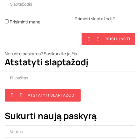
Priminti slaptažodį ?
Prisiminti mane
PRISIJUNGTI


Neturite paskyros? Susikurkite ją čia
Atstatyti slaptažodį
ATSTATYTI SLAPTAŽODĮ


Sukurti naują paskyrą