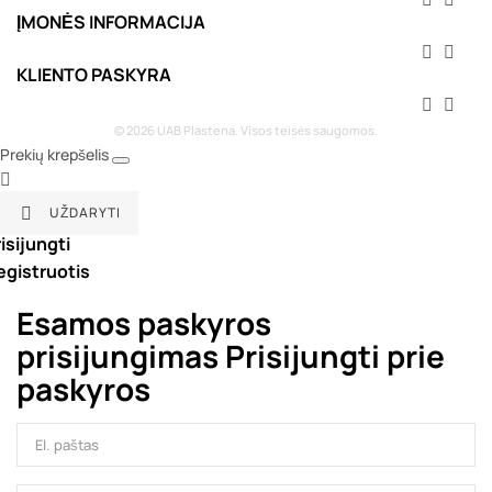
ĮMONĖS INFORMACIJA


KLIENTO PASKYRA


© 2026 UAB Plastena. Visos teisės saugomos.
Prekių krepšelis

UŽDARYTI

isijungti
egistruotis
Esamos paskyros
prisijungimas
Prisijungti prie
paskyros