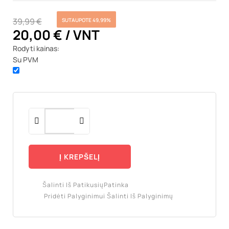
39,99 €
SUTAUPOTE 49,99%
20,00 €
/ VNT
Rodyti kainas:
Su PVM
Į KREPŠELĮ
Šalinti Iš Patikusių
Patinka
Pridėti Palyginimui
Šalinti Iš Palyginimų