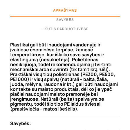
APRAŠYMAS
SAVYBĖS
LIKUTIS PARDUOTUVĖSE
Plastikai gali būti naudojami vandenyje ir
įvairiose cheminėse terpėse, žemose
temperatūrose, kur išlaiko savo savybes ir
elastingumą (nesukietėja). Polietilenas
nesiklijuoja, todėl rekomenduojama jį tvirtinti
mechaniškai arba suvirinti (tik tam tikrą rūšį).
Praktiškai visų tipų polietilenas (PE300, PE500,
PE1000) ir visų spalvų (natūrali – balta, žalia,
juoda, mėlyna, raudona ir kt.) gali būti naudojami
kontakte su maisto produktais, dėl ko jie ypač
plačiai naudojami maisto pramonėje bei
įrengimuose. Natūrali (balta) spalva yra be
pigmentų, todėl šio tipo PE laidus šviesai
(prasišviečia – matosi šešėlis).
Savybės: