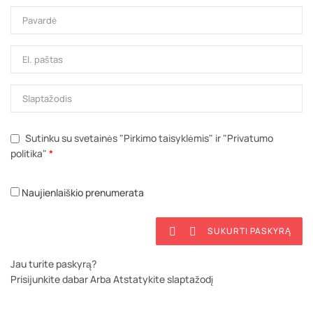
Sutinku su svetainės "Pirkimo taisyklėmis" ir "Privatumo
politika"
*
Naujienlaiškio prenumerata
SUKURTI PASKYRĄ


Jau turite paskyrą?
Prisijunkite dabar
Arba
Atstatykite slaptažodį