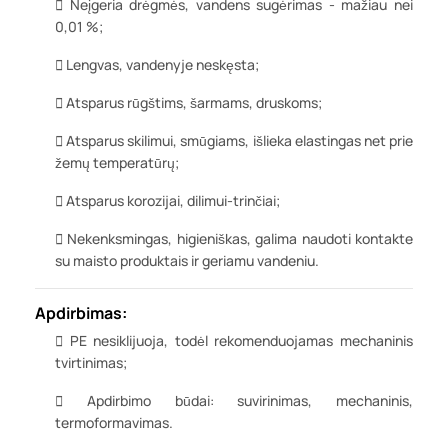
Neįgeria drėgmės, vandens sugėrimas - mažiau nei
0,01 %;
Lengvas, vandenyje neskęsta;
Atsparus rūgštims, šarmams, druskoms;
Atsparus skilimui, smūgiams, išlieka elastingas net prie
žemų temperatūrų;
Atsparus korozijai, dilimui-trinčiai;
Nekenksmingas, higieniškas, galima naudoti kontakte
su maisto produktais ir geriamu vandeniu.
Apdirbimas:
PE nesiklijuoja, todėl rekomenduojamas mechaninis
tvirtinimas;
Apdirbimo būdai: suvirinimas, mechaninis,
termoformavimas.