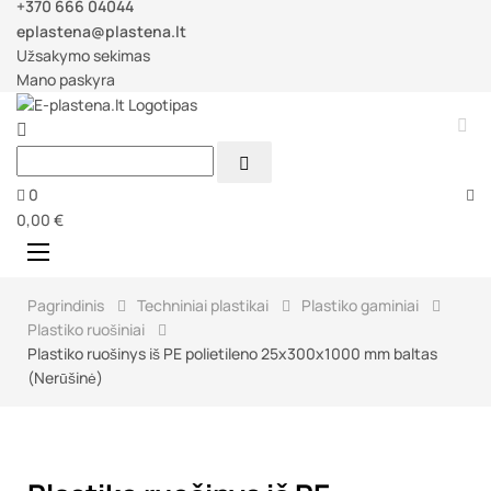
+370 666 04044
eplastena@plastena.lt
Užsakymo sekimas
Mano paskyra



0
0,00 €
Perjungti
☰
navigaciją
Pagrindinis
Techniniai plastikai
Plastiko gaminiai
Plastiko ruošiniai
Plastiko ruošinys iš PE polietileno 25x300x1000 mm baltas
(Nerūšinė)