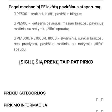
Pagal mechaninį PE lakštų paviršiaus atsparumą:
PE300 – braižosi, lakštų paviršius blizgus;
PE500 – kietesnis paviršius, mažiau braižosi, paviršius
matinis, su nežymiu „šlifo“ spaudu;
PE1000, PE1000R, 8000 – slydiminis, sunkiai braižosi,
nes praslysta, paviršius matinis, su nežymiu „šlifo“
spaudu.
ĮSIGIJĘ ŠIĄ PREKĘ TAIP PAT PIRKO
PREKIŲ KATEGORIJOS


PIRKIMO INFORMACIJA

