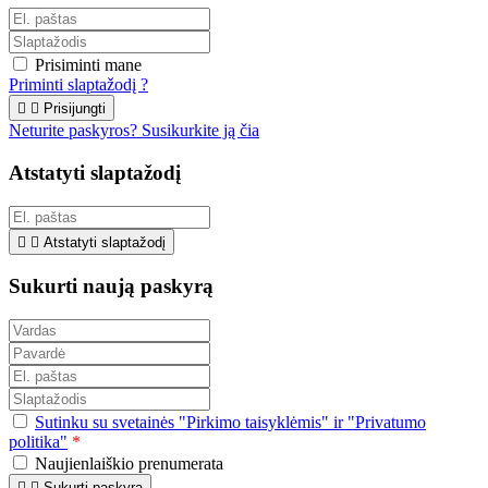
Prisiminti mane
Priminti slaptažodį ?


Prisijungti
Neturite paskyros? Susikurkite ją čia
Atstatyti slaptažodį


Atstatyti slaptažodį
Sukurti naują paskyrą
Sutinku su svetainės "Pirkimo taisyklėmis" ir "Privatumo
politika"
*
Naujienlaiškio prenumerata


Sukurti paskyrą