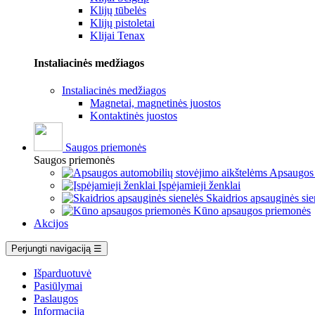
Klijų tūbelės
Klijų pistoletai
Klijai Tenax
Instaliacinės medžiagos
Instaliacinės medžiagos
Magnetai, magnetinės juostos
Kontaktinės juostos
Saugos priemonės
Saugos priemonės
Apsaugos 
Įspėjamieji ženklai
Skaidrios apsauginės sie
Kūno apsaugos priemonės
Akcijos
Perjungti navigaciją
☰
Išparduotuvė
Pasiūlymai
Paslaugos
Informacija