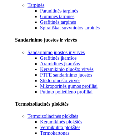
Tarpinės
Paranitinės tarpinės
Guminės tarpinės
Grafitinės tarpinės
Spirališkai suvyniotos tarpinės
Sandarinimo juostos ir virvės
Sandarinimo juostos ir virvės
Grafitinės įkamšos
Aramidinės įkamšos
Keramikinio pluošto virvės
PTFE sandarinimo juostos
Stiklo pluošto virvės
Mikroporinės gumos profiliai
Putinto polietileno profiliai
Termoizoliacinės plokštės
Termoizoliacinės plokštės
Keramikinės plokštės
Vermikulito plokštės
Termokartonas