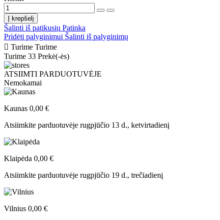
Į krepšelį
Šalinti iš patikusių
Patinka
Pridėti palyginimui
Šalinti iš palyginimų

Turime
Turime
Turime
33 Prekė(-ės)
ATSIIMTI PARDUOTUVĖJE
Nemokamai
Kaunas
0,00 €
Atsiimkite parduotuvėje
rugpjūčio 13 d., ketvirtadienį
Klaipėda
0,00 €
Atsiimkite parduotuvėje
rugpjūčio 19 d., trečiadienį
Vilnius
0,00 €