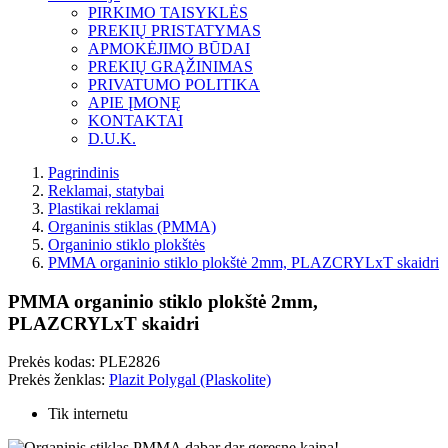
PIRKIMO TAISYKLĖS
PREKIŲ PRISTATYMAS
APMOKĖJIMO BŪDAI
PREKIŲ GRĄŽINIMAS
PRIVATUMO POLITIKA
APIE ĮMONĘ
KONTAKTAI
D.U.K.
Pagrindinis
Reklamai, statybai
Plastikai reklamai
Organinis stiklas (PMMA)
Organinio stiklo plokštės
PMMA organinio stiklo plokštė 2mm, PLAZCRYLxT skaidri
PMMA organinio stiklo plokštė 2mm,
PLAZCRYLxT skaidri
Prekės kodas:
PLE2826
Prekės ženklas:
Plazit Polygal (Plaskolite)
Tik internetu