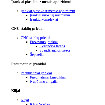
Įrankiai plastiko ir metalo apdirbimui
Įrankiai plastiko ir metalo apdirbimui
Įrankiai nuožulų nuėmimui
Įrankių komplektai
CNC staklių priedai
CNC staklių priedai
Frezavimo įrankiai
Keliančios frezos
Spaudžiančios frezos
Šepetėliai
Pneumatiniai įrankiai
Pneumatiniai įrankiai
Pneumatiniai kniedikliai
Nupūtimo antgaliai
Klijai
Klijai
Klijai Scigrip