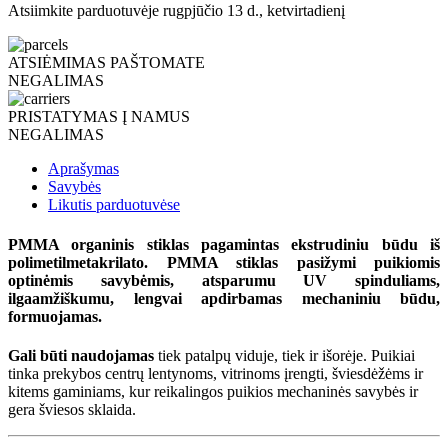
Atsiimkite parduotuvėje
rugpjūčio 13 d., ketvirtadienį
ATSIĖMIMAS PAŠTOMATE
NEGALIMAS
PRISTATYMAS Į NAMUS
NEGALIMAS
Aprašymas
Savybės
Likutis parduotuvėse
PMMA organinis stiklas pagamintas ekstrudiniu būdu iš
polimetilmetakrilato. PMMA stiklas pasižymi puikiomis
optinėmis savybėmis, atsparumu UV spinduliams,
ilgaamžiškumu, lengvai apdirbamas mechaniniu būdu,
formuojamas.
Gali būti naudojamas
tiek patalpų viduje, tiek ir išorėje. Puikiai
tinka prekybos centrų lentynoms, vitrinoms įrengti, šviesdėžėms ir
kitems gaminiams, kur reikalingos puikios mechaninės savybės ir
gera šviesos sklaida.