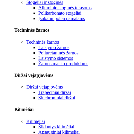
Stogeliai ir stoginės
Aliuminio stoginės terasoms
Polikarbonato stogeliai
Įsukami poliai pamatams
Techninės žarnos
Techninės žarnos
Laistymo žarnos
Poliuretaninės žarnos
Laistymo sistemos
Žarnos maisto produktams
Diržai vejapjovėms
Diržai vejapjovėms
Trapeciniai diržai
Sinchroniniai diržai
Kilimėliai
Kilimėliai
Šildantys kilimėliai
Apsauginiai kilimėliai