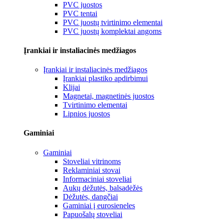
PVC juostos
PVC tentai
PVC juostų tvirtinimo elementai
PVC juostų komplektai angoms
Įrankiai ir instaliacinės medžiagos
Įrankiai ir instaliacinės medžiagos
Įrankiai plastiko apdirbimui
Klijai
Magnetai, magnetinės juostos
Tvirtinimo elementai
Lipnios juostos
Gaminiai
Gaminiai
Stoveliai vitrinoms
Reklaminiai stovai
Informaciniai stoveliai
Aukų dėžutės, balsadėžės
Dėžutės, dangčiai
Gaminiai į eurosieneles
Papuošalų stoveliai