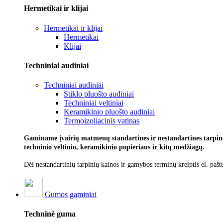
Hermetikai ir klijai
Hermetikai ir klijai
Hermetikai
Klijai
Techniniai audiniai
Techniniai audiniai
Stiklo pluošto audiniai
Techniniai veltiniai
Keramikinio pluošto audiniai
Termoizoliacinis vatinas
Gaminame įvairių matmenų standartines ir nestandartines tarpines
techninio veltinio, keramikinio popieriaus ir kitų medžiagų.
Dėl nestandartinių tarpinių kainos ir gamybos terminų kreiptis el. pašt
Gumos gaminiai
Techninė guma