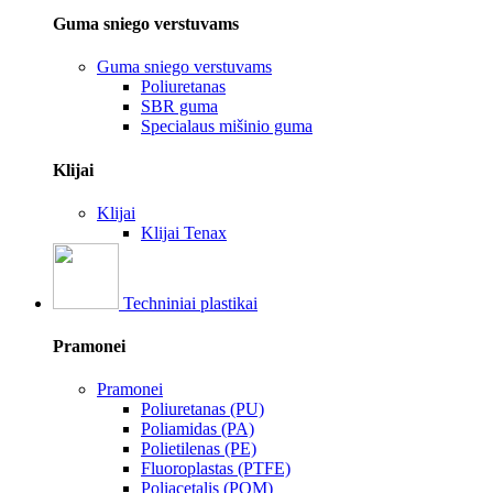
Guma sniego verstuvams
Guma sniego verstuvams
Poliuretanas
SBR guma
Specialaus mišinio guma
Klijai
Klijai
Klijai Tenax
Techniniai plastikai
Pramonei
Pramonei
Poliuretanas (PU)
Poliamidas (PA)
Polietilenas (PE)
Fluoroplastas (PTFE)
Poliacetalis (POM)