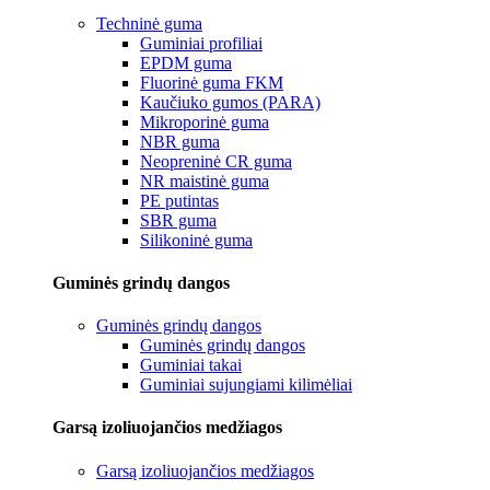
Techninė guma
Guminiai profiliai
EPDM guma
Fluorinė guma FKM
Kaučiuko gumos (PARA)
Mikroporinė guma
NBR guma
Neopreninė CR guma
NR maistinė guma
PE putintas
SBR guma
Silikoninė guma
Guminės grindų dangos
Guminės grindų dangos
Guminės grindų dangos
Guminiai takai
Guminiai sujungiami kilimėliai
Garsą izoliuojančios medžiagos
Garsą izoliuojančios medžiagos