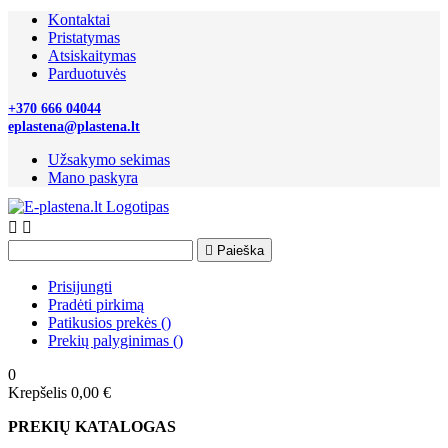
Kontaktai
Pristatymas
Atsiskaitymas
Parduotuvės
+370 666 04044
eplastena@plastena.lt
Užsakymo sekimas
Mano paskyra



Paieška
Prisijungti
Pradėti pirkimą
Patikusios prekės
(
)
Prekių palyginimas
(
)
0
Krepšelis
0,00 €
PREKIŲ KATALOGAS