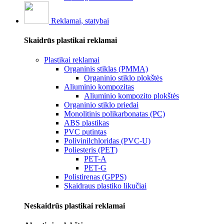
Reklamai, statybai
Skaidrūs plastikai reklamai
Plastikai reklamai
Organinis stiklas (PMMA)
Organinio stiklo plokštės
Aliuminio kompozitas
Aliuminio kompozito plokštės
Organinio stiklo priedai
Monolitinis polikarbonatas (PC)
ABS plastikas
PVC putintas
Polivinilchloridas (PVC-U)
Poliesteris (PET)
PET-A
PET-G
Polistirenas (GPPS)
Skaidraus plastiko likučiai
Neskaidrūs plastikai reklamai