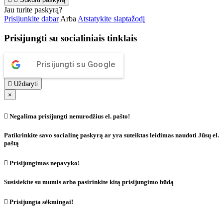
Jau turite paskyrą?
Prisijunkite dabar
Arba
Atstatykite slaptažodį
Prisijungti su socialiniais tinklais
Prisijungti su Google

Uždaryti
×

Negalima prisijungti nenurodžius el. pašto!
Patikrinkite savo socialinę paskyrą ar yra suteiktas leidimas naudoti Jūsų el.
paštą

Prisijungimas nepavyko!
Susisiekite su mumis arba pasirinkite kitą prisijungimo būdą

Prisijungta sėkmingai!