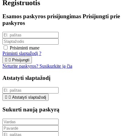
Registruotis
Esamos paskyros prisijungimas
Prisijungti prie
paskyros
Prisiminti mane
Priminti slaptažodį ?


Prisijungti
Neturite paskyros? Susikurkite ją čia
Atstatyti slaptažodį


Atstatyti slaptažodį
Sukurti naują paskyrą