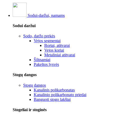
Sodui-daržui, namams
Sodui daržui
Sodo, daržo prekės
Vejos segmentai
Bortai, atitvarai
Vejos koriai
Metaliniai atitvarai
Šiltnamiai
Pakeltos lysvės
Stogų dangos
Stogų dangos
Kanalinis polikarbonatas
Kanalinio polikarbonato priedai
Banguoti stogo lakštai
Stogeliai ir stoginės