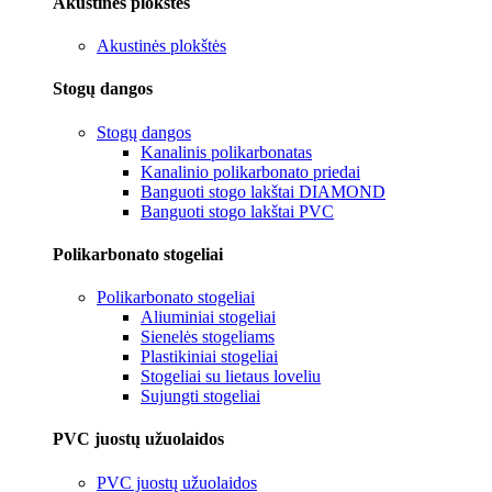
Akustinės plokštės
Akustinės plokštės
Stogų dangos
Stogų dangos
Kanalinis polikarbonatas
Kanalinio polikarbonato priedai
Banguoti stogo lakštai DIAMOND
Banguoti stogo lakštai PVC
Polikarbonato stogeliai
Polikarbonato stogeliai
Aliuminiai stogeliai
Sienelės stogeliams
Plastikiniai stogeliai
Stogeliai su lietaus loveliu
Sujungti stogeliai
PVC juostų užuolaidos
PVC juostų užuolaidos