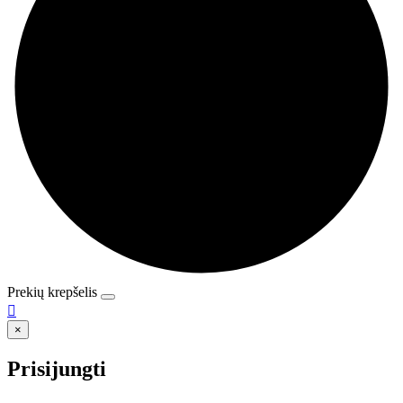
Prekių krepšelis

×
Prisijungti