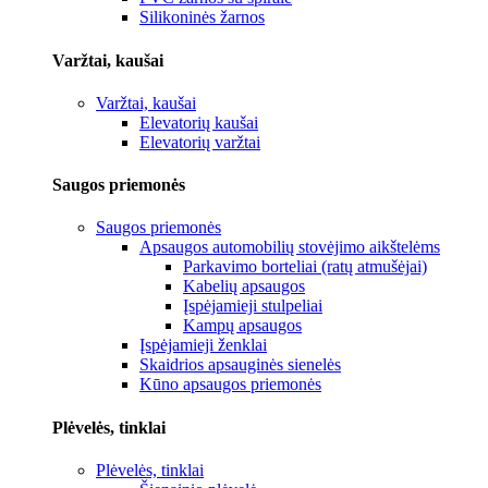
Silikoninės žarnos
Varžtai, kaušai
Varžtai, kaušai
Elevatorių kaušai
Elevatorių varžtai
Saugos priemonės
Saugos priemonės
Apsaugos automobilių stovėjimo aikštelėms
Parkavimo borteliai (ratų atmušėjai)
Kabelių apsaugos
Įspėjamieji stulpeliai
Kampų apsaugos
Įspėjamieji ženklai
Skaidrios apsauginės sienelės
Kūno apsaugos priemonės
Plėvelės, tinklai
Plėvelės, tinklai