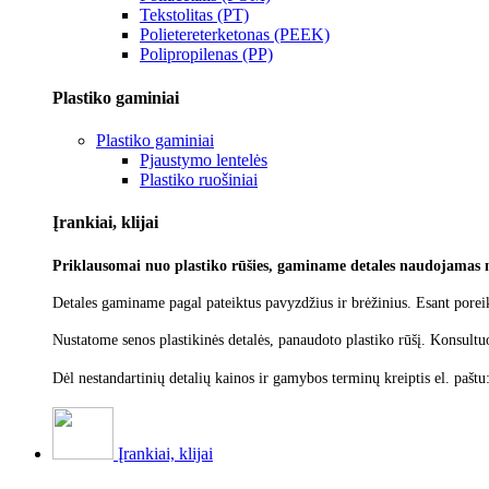
Tekstolitas (PT)
Polietereterketonas (PEEK)
Polipropilenas (PP)
Plastiko gaminiai
Plastiko gaminiai
Pjaustymo lentelės
Plastiko ruošiniai
Įrankiai, klijai
Priklausomai nuo plastiko rūšies, gaminame detales naudojamas 
Detales gaminame pagal pateiktus pavyzdžius ir brėžinius. Esant poreik
Nustatome senos plastikinės detalės, panaudoto plastiko rūšį.
Konsultu
Dėl nestandartinių detalių kainos ir gamybos terminų kreiptis el. paštu
Įrankiai, klijai