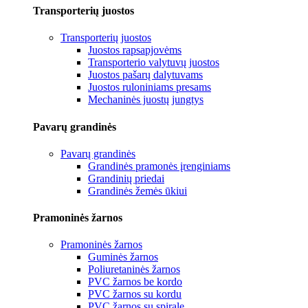
Transporterių juostos
Transporterių juostos
Juostos rapsapjovėms
Transporterio valytuvų juostos
Juostos pašarų dalytuvams
Juostos ruloniniams presams
Mechaninės juostų jungtys
Pavarų grandinės
Pavarų grandinės
Grandinės pramonės įrenginiams
Grandinių priedai
Grandinės žemės ūkiui
Pramoninės žarnos
Pramoninės žarnos
Guminės žarnos
Poliuretaninės žarnos
PVC žarnos be kordo
PVC žarnos su kordu
PVC žarnos su spirale