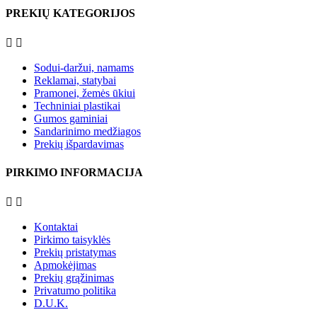
PREKIŲ KATEGORIJOS


Sodui-daržui, namams
Reklamai, statybai
Pramonei, žemės ūkiui
Techniniai plastikai
Gumos gaminiai
Sandarinimo medžiagos
Prekių išpardavimas
PIRKIMO INFORMACIJA


Kontaktai
Pirkimo taisyklės
Prekių pristatymas
Apmokėjimas
Prekių grąžinimas
Privatumo politika
D.U.K.