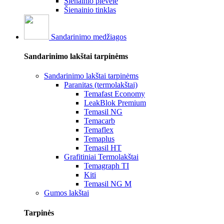
Šienainio plėvelė
Šienainio tinklas
Sandarinimo medžiagos
Sandarinimo lakštai tarpinėms
Sandarinimo lakštai tarpinėms
Paranitas (termolakštai)
Temafast Economy
LeakBlok Premium
Temasil NG
Temacarb
Temaflex
Temaplus
Temasil HT
Grafitiniai Termolakštai
Temagraph TI
Kiti
Temasil NG M
Gumos lakštai
Tarpinės