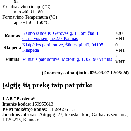
92
Eksploatavimo temp. (°C)
nuo -40 iki +80
Formavimo Temperatūra (°C)
apie +150 - 160 ºC
Kauno sandėlis, Gerovės g. 1, Jonučiai II,
>20
Kaunas
Garliavos sen., 53277 Kaunas
VNT
Klaipėdos parduotuvė, Šilutės pl. 49, 94105
0
Klaipėda
Klaipėda
VNT
2
Vilnius
Vilniaus parduotuvė, Motorų g. 1, 02190 Vilnius
VNT
(Duomenys atnaujinti: 2026-08-07 12:05:24)
Įsigiję šią prekę taip pat pirko
UAB "Plastena“
Įmonės kodas:
159955613
PVM mokėtojo kodas:
LT599556113
Juridinis adresas:
Artojų g. 27, Ireniškių km., Garliavos seniūnija,
LT-53275, Kauno r.