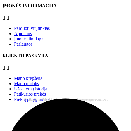
ĮMONĖS INFORMACIJA


Parduotuvių tinklas
Apie mus
Įmonės tinklapis
Paslaugos
KLIENTO PASKYRA


Mano krepšelis
Mano profilis
Užsakymų istorija
Patikusios prekės
© 2026 UAB Plastena. Visos teisės saugomos.
Prekių palyginimas
© 2026 UAB Plastena. Visos teisės saugomos.