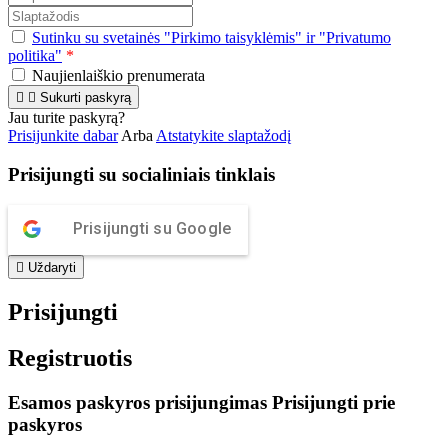
Sutinku su svetainės "Pirkimo taisyklėmis" ir "Privatumo
politika"
*
Naujienlaiškio prenumerata


Sukurti paskyrą
Jau turite paskyrą?
Prisijunkite dabar
Arba
Atstatykite slaptažodį
Prisijungti su socialiniais tinklais
Prisijungti su Google

Uždaryti
Prisijungti
Registruotis
Esamos paskyros prisijungimas
Prisijungti prie
paskyros