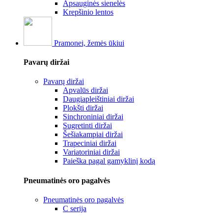
Apsauginės sienelės
Krepšinio lentos
Pramonei, žemės ūkiui
Pavarų diržai
Pavarų diržai
Apvalūs diržai
Daugiapleištiniai diržai
Plokšti diržai
Sinchroniniai diržai
Sugretinti diržai
Šešiakampiai diržai
Trapeciniai diržai
Variatoriniai diržai
Paieška pagal gamyklinį kodą
Pneumatinės oro pagalvės
Pneumatinės oro pagalvės
C serija