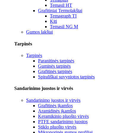
Temasil HT
Grafitiniai Termolakštai
Temagraph TI
Kiti
Temasil NG M
Gumos lakštai
Tarpinės
Tarpinės
Paranitinės tarpinės
Guminės tarpinės
Grafitinės tarpinės
Spirališkai suvyniotos tarpinės
Sandarinimo juostos ir virvės
Sandarinimo juostos ir virvės
Grafitinės įkamšos
Aramidinės įkamšos
Keramikinio pluošto virvės
PTFE sandarinimo juostos
Stiklo pluošto virvės
Mikroporinės gumos profiliai