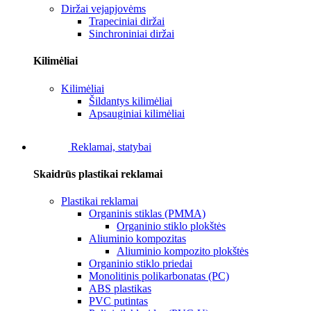
Diržai vejapjovėms
Trapeciniai diržai
Sinchroniniai diržai
Kilimėliai
Kilimėliai
Šildantys kilimėliai
Apsauginiai kilimėliai
Reklamai, statybai
Skaidrūs plastikai reklamai
Plastikai reklamai
Organinis stiklas (PMMA)
Organinio stiklo plokštės
Aliuminio kompozitas
Aliuminio kompozito plokštės
Organinio stiklo priedai
Monolitinis polikarbonatas (PC)
ABS plastikas
PVC putintas