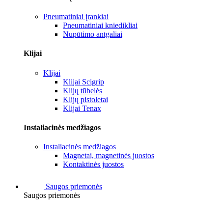
Pneumatiniai įrankiai
Pneumatiniai kniedikliai
Nupūtimo antgaliai
Klijai
Klijai
Klijai Scigrip
Klijų tūbelės
Klijų pistoletai
Klijai Tenax
Instaliacinės medžiagos
Instaliacinės medžiagos
Magnetai, magnetinės juostos
Kontaktinės juostos
Saugos priemonės
Saugos priemonės