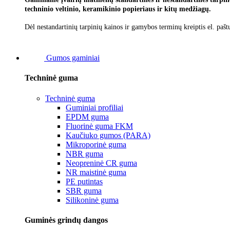
techninio veltinio, keramikinio popieriaus ir kitų medžiagų.
Dėl nestandartinių tarpinių kainos ir gamybos terminų kreiptis el. pašt
Gumos gaminiai
Techninė guma
Techninė guma
Guminiai profiliai
EPDM guma
Fluorinė guma FKM
Kaučiuko gumos (PARA)
Mikroporinė guma
NBR guma
Neopreninė CR guma
NR maistinė guma
PE putintas
SBR guma
Silikoninė guma
Guminės grindų dangos