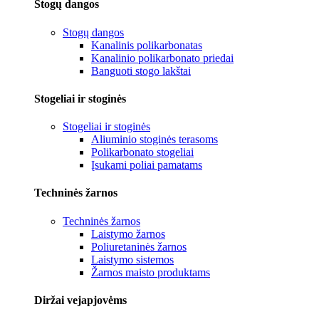
Stogų dangos
Stogų dangos
Kanalinis polikarbonatas
Kanalinio polikarbonato priedai
Banguoti stogo lakštai
Stogeliai ir stoginės
Stogeliai ir stoginės
Aliuminio stoginės terasoms
Polikarbonato stogeliai
Įsukami poliai pamatams
Techninės žarnos
Techninės žarnos
Laistymo žarnos
Poliuretaninės žarnos
Laistymo sistemos
Žarnos maisto produktams
Diržai vejapjovėms