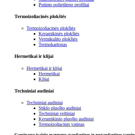
Putinto polietileno profiliai
Termoizoliacinės plokštės
Termoizoliacinės plokštės
Keramikinės plokštės
Vermikulito plokštės
Termokartonas
Hermetikai ir klijai
Hermetikai ir klijai
Hermetikai
Klijai
Techniniai audiniai
Techniniai audiniai
Stiklo pluošto audiniai
Techniniai veltiniai
Keramikinio pluošto audiniai
Termoizoliacinis vatinas
Gaminame įvairių matmenų standartines ir nestandartines tarpines