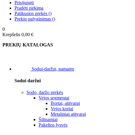
Prisijungti
Pradėti pirkimą
Patikusios prekės
(
)
Prekių palyginimas
(
)
0
Krepšelis
0,00 €
PREKIŲ KATALOGAS
Sodui-daržui, namams
Sodui daržui
Sodo, daržo prekės
Vejos segmentai
Bortai, atitvarai
Vejos koriai
Metaliniai atitvarai
Šiltnamiai
Pakeltos lysvės