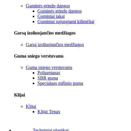
Guminės grindų dangos
Guminės grindų dangos
Guminiai takai
Guminiai sujungiami kilimėliai
Garsą izoliuojančios medžiagos
Garsą izoliuojančios medžiagos
Guma sniego verstuvams
Guma sniego verstuvams
Poliuretanas
SBR guma
Specialaus mišinio guma
Klijai
Klijai
Klijai Tenax
Techniniai plastikai