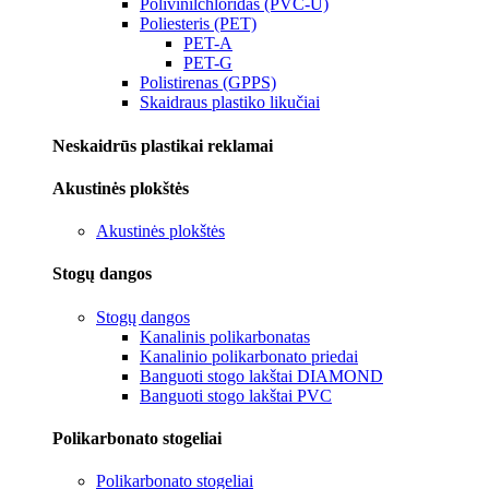
Polivinilchloridas (PVC-U)
Poliesteris (PET)
PET-A
PET-G
Polistirenas (GPPS)
Skaidraus plastiko likučiai
Neskaidrūs plastikai reklamai
Akustinės plokštės
Akustinės plokštės
Stogų dangos
Stogų dangos
Kanalinis polikarbonatas
Kanalinio polikarbonato priedai
Banguoti stogo lakštai DIAMOND
Banguoti stogo lakštai PVC
Polikarbonato stogeliai
Polikarbonato stogeliai