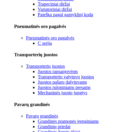
Trapeciniai diržai
Variatoriniai diržai
Paieška pagal gamyklinį kodą
Pneumatinės oro pagalvės
Pneumatinės oro pagalvės
C serija
Transporterių juostos
Transporterių juostos
Juostos rapsapjovėms
Transporterio valytuvų juostos
Juostos pašarų dalytuvams
Juostos ruloniniams presams
Mechaninės juostų jungtys
Pavarų grandinės
Pavarų grandinės
Grandinės pramonės įrenginiams
Grandinių priedai
Grandinės žemės ūkiui