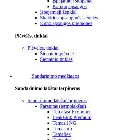
Įspėjamieji stulpeliai
Kampų apsaugos
Įspėjamieji ženklai
Skaidrios apsauginės sienelės
Kūno apsaugos priemonės
Plėvelės, tinklai
Plėvelės, tinklai
Šienainio plėvelė
Šienainio tinklas
Sandarinimo medžiagos
Sandarinimo lakštai tarpinėms
Sandarinimo lakštai tarpinėms
Paranitas (termolakštai)
Temafast Economy
LeakBlok Premium
Temasil NG
Temacarb
Temaflex
Temaplus