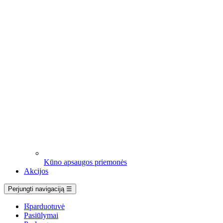
Kūno apsaugos priemonės
Akcijos
Perjungti navigaciją
☰
Išparduotuvė
Pasiūlymai