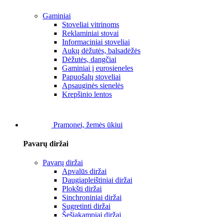
Gaminiai
Stoveliai vitrinoms
Reklaminiai stovai
Informaciniai stoveliai
Aukų dėžutės, balsadėžės
Dėžutės, dangčiai
Gaminiai į eurosieneles
Papuošalų stoveliai
Apsauginės sienelės
Krepšinio lentos
Pramonei, žemės ūkiui
Pavarų diržai
Pavarų diržai
Apvalūs diržai
Daugiapleištiniai diržai
Plokšti diržai
Sinchroniniai diržai
Sugretinti diržai
Šešiakampiai diržai