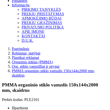
Paslaugos
Informacija
PIRKIMO TAISYKLĖS
PREKIŲ PRISTATYMAS
APMOKĖJIMO BŪDAI
PREKIŲ GRĄŽINIMAS
PRIVATUMO POLITIKA
APIE ĮMONĘ
KONTAKTAI
D.U.K.
Pagrindinis
Reklamai, statybai
Plastikai reklamai
Organinis stiklas (PMMA)
Org. stiklo vamzdžiai ir strypai
PMMA organinio stiklo vamzdis 150x144x2000 mm,
skaidrus
PMMA organinio stiklo vamzdis 150x144x2000
mm, skaidrus
Prekės kodas:
PLE2161
Išparduota