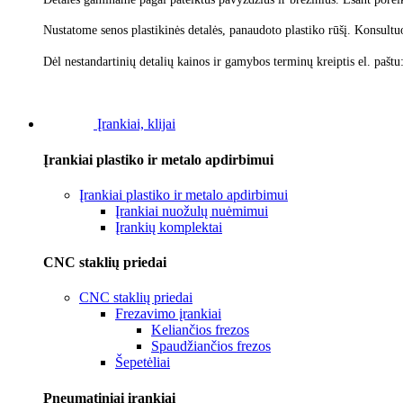
Nustatome senos plastikinės detalės, panaudoto plastiko rūšį.
Konsultu
Dėl nestandartinių detalių kainos ir gamybos terminų kreiptis el. paštu
Įrankiai, klijai
Įrankiai plastiko ir metalo apdirbimui
Įrankiai plastiko ir metalo apdirbimui
Įrankiai nuožulų nuėmimui
Įrankių komplektai
CNC staklių priedai
CNC staklių priedai
Frezavimo įrankiai
Keliančios frezos
Spaudžiančios frezos
Šepetėliai
Pneumatiniai įrankiai