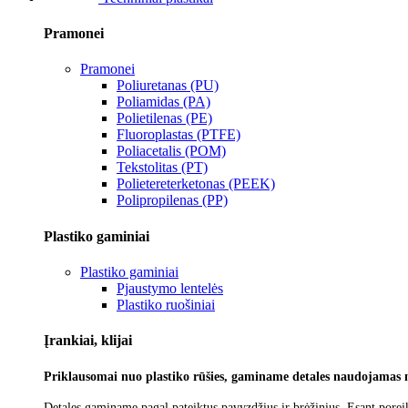
Pramonei
Pramonei
Poliuretanas (PU)
Poliamidas (PA)
Polietilenas (PE)
Fluoroplastas (PTFE)
Poliacetalis (POM)
Tekstolitas (PT)
Polietereterketonas (PEEK)
Polipropilenas (PP)
Plastiko gaminiai
Plastiko gaminiai
Pjaustymo lentelės
Plastiko ruošiniai
Įrankiai, klijai
Priklausomai nuo plastiko rūšies, gaminame detales naudojamas 
Detales gaminame pagal pateiktus pavyzdžius ir brėžinius. Esant poreik