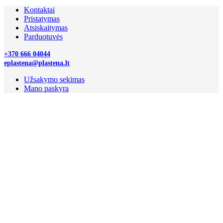
Kontaktai
Pristatymas
Atsiskaitymas
Parduotuvės
+370 666 04044
eplastena@plastena.lt
Užsakymo sekimas
Mano paskyra