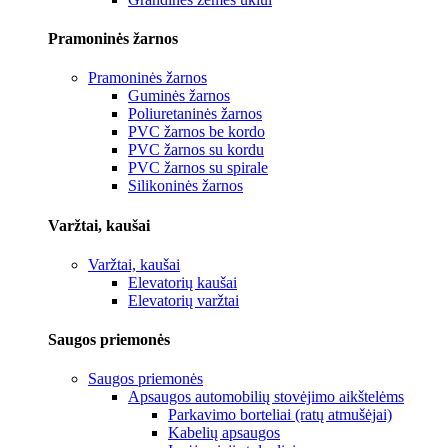
Pramoninės žarnos
Pramoninės žarnos
Guminės žarnos
Poliuretaninės žarnos
PVC žarnos be kordo
PVC žarnos su kordu
PVC žarnos su spirale
Silikoninės žarnos
Varžtai, kaušai
Varžtai, kaušai
Elevatorių kaušai
Elevatorių varžtai
Saugos priemonės
Saugos priemonės
Apsaugos automobilių stovėjimo aikštelėms
Parkavimo borteliai (ratų atmušėjai)
Kabelių apsaugos