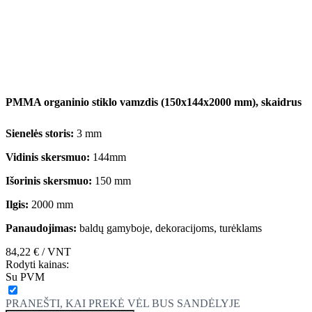
PMMA organinio stiklo vamzdis (150x144x2000 mm), skaidrus
Sienelės storis:
3 mm
Vidinis skersmuo:
144mm
Išorinis skersmuo:
150 mm
Ilgis:
2000 mm
Panaudojimas:
baldų gamyboje, dekoracijoms, turėklams
84,22 €
/ VNT
Rodyti kainas:
Su PVM
PRANEŠTI, KAI PREKĖ VĖL BUS SANDĖLYJE