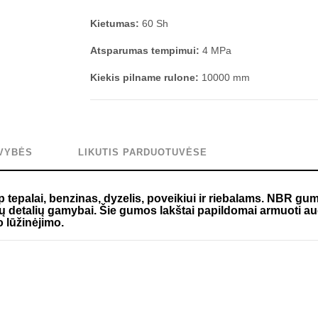
Kietumas:
60 Sh
Atsparumas tempimui:
4 MPa
Kiekis pilname rulone:
10000 mm
VYBĖS
LIKUTIS PARDUOTUVĖSE
 tepalai, benzinas, dyzelis, poveikiui ir riebalams. NBR gu
ų detalių gamybai. Šie gumos lakštai papildomai armuoti au
 lūžinėjimo.