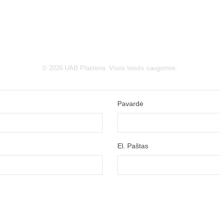
© 2026 UAB Plastena. Visos teisės saugomos.
Pavardė
El. Paštas