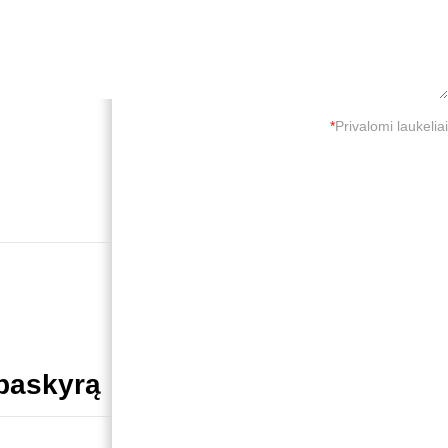
*
Privalomi laukeliai
 paskyrą