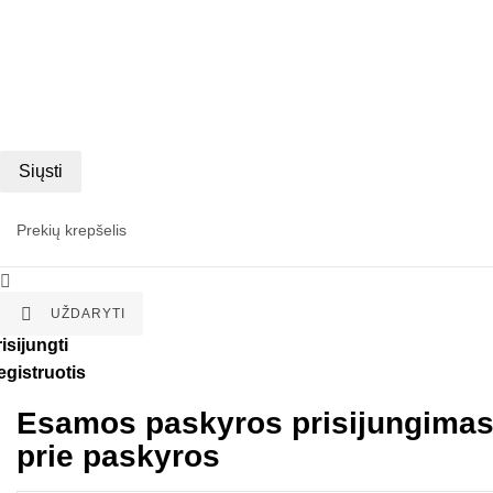
Siųsti
Prekių krepšelis


UŽDARYTI
isijungti
egistruotis
Esamos paskyros prisijungima
prie paskyros