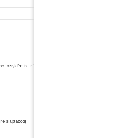
o taisyklėmis" ir "Privatumo politika"
*


SUKURTI PASKYRĄ
ite slaptažodį