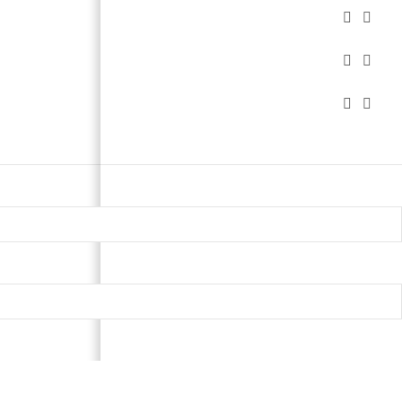





