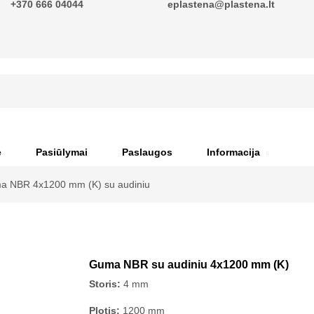
+370 666 04044
eplastena@plastena.lt
ė
Pasiūlymai
Paslaugos
Informacija
a NBR 4x1200 mm (K) su audiniu
Guma NBR su audiniu 4x1200 mm (K)
Storis:
4 mm
Plotis:
1200 mm