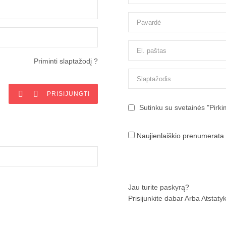
Priminti slaptažodį ?


PRISIJUNGTI
Sutinku su svetainės "Pirkim
Naujienlaiškio prenumerata
Jau turite paskyrą?
Prisijunkite dabar
Arba
Atstatyk