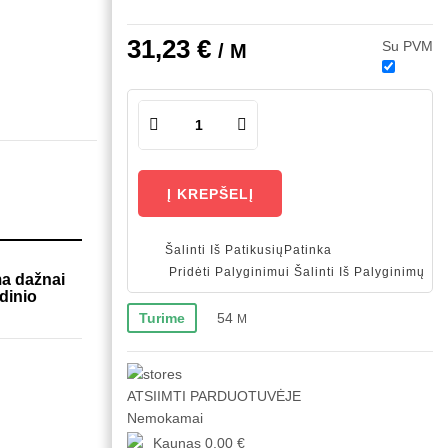
31,23 €
Su PVM
/ M
Į KREPŠELĮ
Šalinti Iš Patikusių
Patinka
Pridėti Palyginimui
Šalinti Iš Palyginimų
ma dažnai
dinio
54
Turime
M
ATSIIMTI PARDUOTUVĖJE
Nemokamai
Kaunas
0,00 €