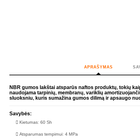
APRAŠYMAS
SA
NBR gumos lakštai atsparūs naftos produktų, tokių kaip
naudojama tarpinių, membranų, variklių amortizuojanči
sluoksniu, kuris sumažina gumos dilimą ir apsaugo nuo
Savybės:
Kietumas: 60 Sh
Atsparumas tempimui: 4 MPa