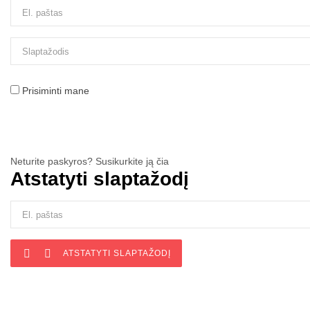
Prisiminti mane
Neturite paskyros? Susikurkite ją čia
Atstatyti slaptažodį


ATSTATYTI SLAPTAŽODĮ