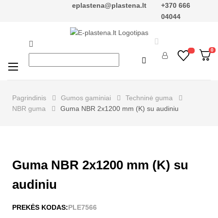
eplastena@plastena.lt
+370 666
04044


0

Perjungti
☰
navigaciją
Pagrindinis
Gumos gaminiai
Techninė guma
NBR guma
Guma NBR 2x1200 mm (K) su audiniu
Guma NBR 2x1200 mm (K) su
audiniu
PREKĖS KODAS:
PLE7566