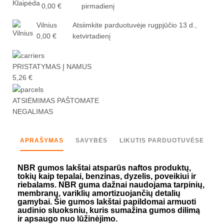
0,00 €
pirmadienį
Vilnius
Atsiimkite parduotuvėje
rugpjūčio 13 d.,
0,00 €
ketvirtadienį
PRISTATYMAS Į NAMUS
5,26 €
ATSIĖMIMAS PAŠTOMATE
NEGALIMAS
APRAŠYMAS
SAVYBĖS
LIKUTIS PARDUOTUVĖSE
NBR gumos lakštai atsparūs naftos produktų,
tokių kaip tepalai, benzinas, dyzelis, poveikiui ir
riebalams. NBR guma dažnai naudojama tarpinių,
membranų, variklių amortizuojančių detalių
gamybai. Šie gumos lakštai papildomai armuoti
audinio sluoksniu, kuris sumažina gumos dilimą
ir apsaugo nuo lūžinėjimo.