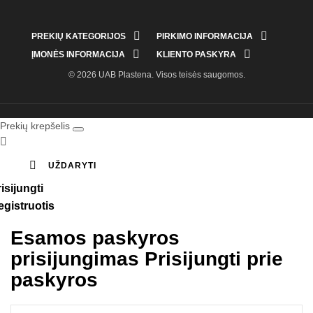


PREKIŲ KATEGORIJOS
PIRKIMO INFORMACIJA


ĮMONĖS INFORMACIJA
KLIENTO PASKYRA
© 2026 UAB Plastena. Visos teisės saugomos.
Prekių krepšelis


UŽDARYTI
isijungti
egistruotis
Esamos paskyros
prisijungimas
Prisijungti prie
paskyros