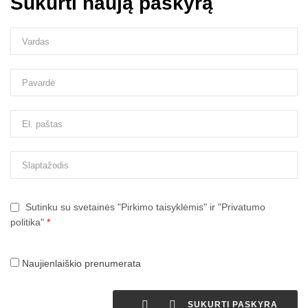
Sukurti naują paskyrą
Sutinku su svetainės "Pirkimo taisyklėmis" ir "Privatumo
politika"
*
Naujienlaiškio prenumerata


SUKURTI PASKYRĄ