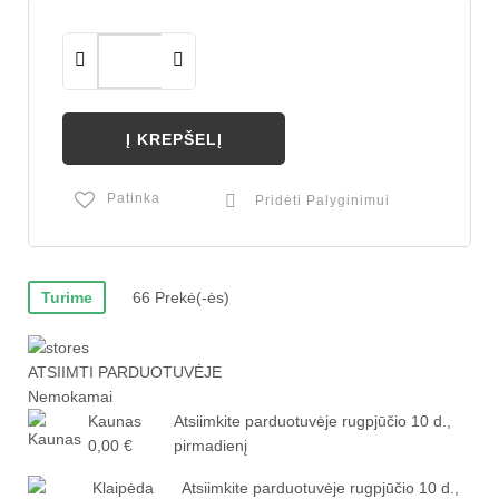
Į KREPŠELĮ
Patinka
Pridėti Palyginimui
Turime
66 Prekė(-ės)
ATSIIMTI PARDUOTUVĖJE
Nemokamai
Kaunas
Atsiimkite parduotuvėje
rugpjūčio 10 d.,
0,00 €
pirmadienį
Klaipėda
Atsiimkite parduotuvėje
rugpjūčio 10 d.,