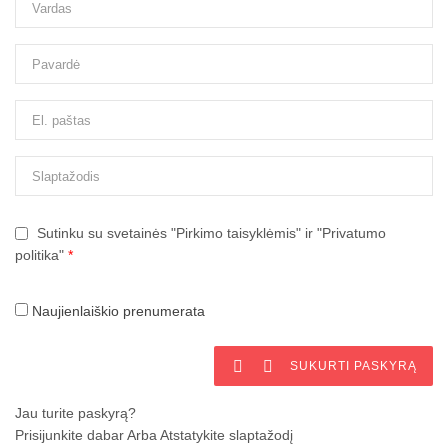
Sutinku su svetainės "Pirkimo taisyklėmis" ir "Privatumo
politika"
*
Naujienlaiškio prenumerata


SUKURTI PASKYRĄ
Jau turite paskyrą?
Prisijunkite dabar
Arba
Atstatykite slaptažodį