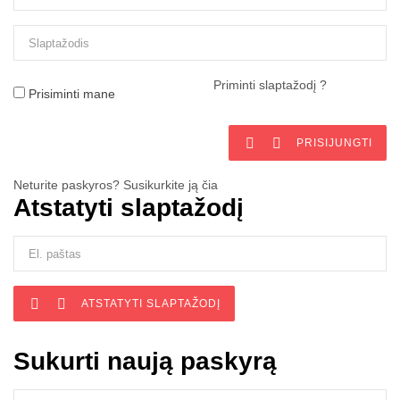
Priminti slaptažodį ?
Prisiminti mane


PRISIJUNGTI
Neturite paskyros? Susikurkite ją čia
Atstatyti slaptažodį


ATSTATYTI SLAPTAŽODĮ
Sukurti naują paskyrą