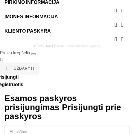
PIRKIMO INFORMACIJA


ĮMONĖS INFORMACIJA


KLIENTO PASKYRA


© 2026 UAB Plastena. Visos teisės saugomos.
Prekių krepšelis


UŽDARYTI
isijungti
egistruotis
Esamos paskyros
prisijungimas
Prisijungti prie
paskyros