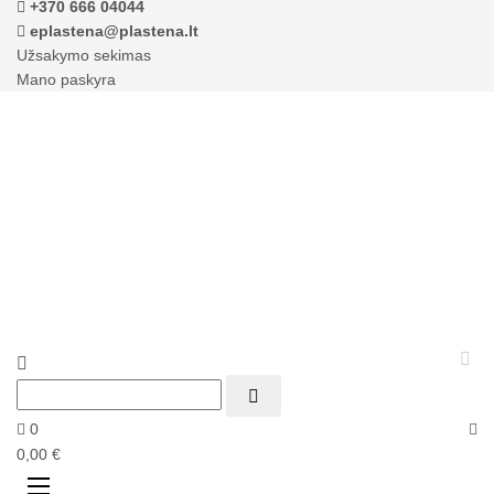
+370 666 04044
eplastena@plastena.lt
Užsakymo sekimas
Mano paskyra



0
0,00 €
Perjungti
☰