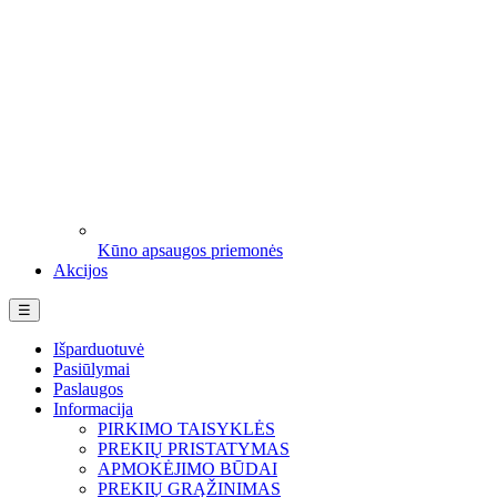
Kūno apsaugos priemonės
Akcijos
Perjungti
☰
navigaciją
Išparduotuvė
Pasiūlymai
Paslaugos
Informacija
PIRKIMO TAISYKLĖS
PREKIŲ PRISTATYMAS
APMOKĖJIMO BŪDAI
PREKIŲ GRĄŽINIMAS