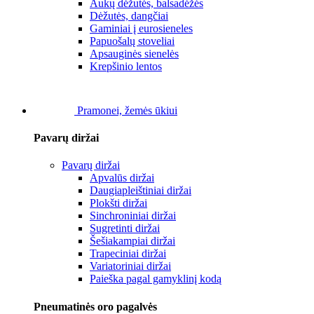
Aukų dėžutės, balsadėžės
Dėžutės, dangčiai
Gaminiai į eurosieneles
Papuošalų stoveliai
Apsauginės sienelės
Krepšinio lentos
Pramonei, žemės ūkiui
Pavarų diržai
Pavarų diržai
Apvalūs diržai
Daugiapleištiniai diržai
Plokšti diržai
Sinchroniniai diržai
Sugretinti diržai
Šešiakampiai diržai
Trapeciniai diržai
Variatoriniai diržai
Paieška pagal gamyklinį kodą
Pneumatinės oro pagalvės