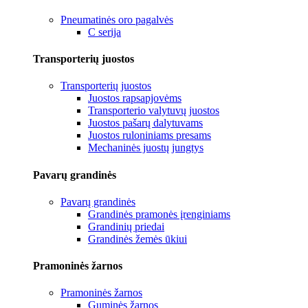
Pneumatinės oro pagalvės
C serija
Transporterių juostos
Transporterių juostos
Juostos rapsapjovėms
Transporterio valytuvų juostos
Juostos pašarų dalytuvams
Juostos ruloniniams presams
Mechaninės juostų jungtys
Pavarų grandinės
Pavarų grandinės
Grandinės pramonės įrenginiams
Grandinių priedai
Grandinės žemės ūkiui
Pramoninės žarnos
Pramoninės žarnos
Guminės žarnos