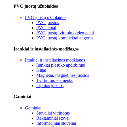
PVC juostų užuolaidos
PVC juostų užuolaidos
PVC juostos
PVC tentai
PVC juostų tvirtinimo elementai
PVC juostų komplektai angoms
Įrankiai ir instaliacinės medžiagos
Įrankiai ir instaliacinės medžiagos
Įrankiai plastiko apdirbimui
Klijai
Magnetai, magnetinės juostos
Tvirtinimo elementai
Lipnios juostos
Gaminiai
Gaminiai
Stoveliai vitrinoms
Reklaminiai stovai
Informaciniai stoveliai