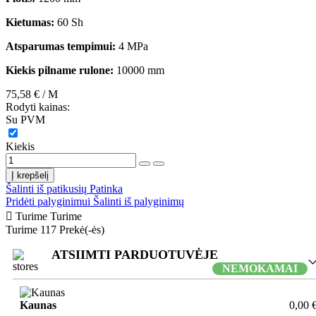
Kietumas:
60 Sh
Atsparumas tempimui:
4 MPa
Kiekis pilname rulone:
10000 mm
75,58 €
/ M
Rodyti kainas:
Su PVM
Kiekis
Į krepšelį
Šalinti iš patikusių
Patinka
Pridėti palyginimui
Šalinti iš palyginimų

Turime
Turime
Turime
117 Prekė(-ės)
ATSIIMTI PARDUOTUVĖJE
NEMOKAMAI
Kaunas
0,00 