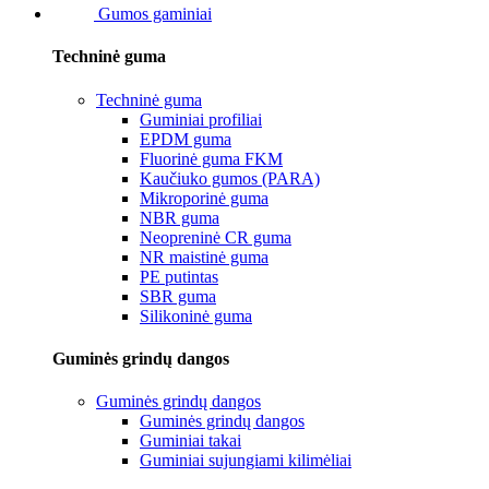
Gumos gaminiai
Techninė guma
Techninė guma
Guminiai profiliai
EPDM guma
Fluorinė guma FKM
Kaučiuko gumos (PARA)
Mikroporinė guma
NBR guma
Neopreninė CR guma
NR maistinė guma
PE putintas
SBR guma
Silikoninė guma
Guminės grindų dangos
Guminės grindų dangos
Guminės grindų dangos
Guminiai takai
Guminiai sujungiami kilimėliai