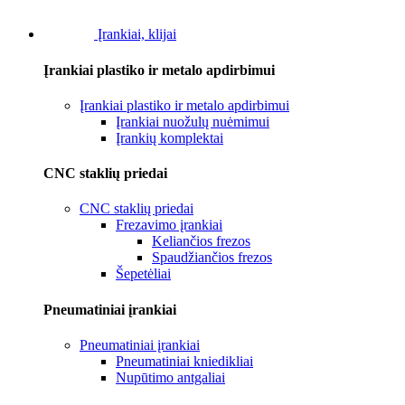
Įrankiai, klijai
Įrankiai plastiko ir metalo apdirbimui
Įrankiai plastiko ir metalo apdirbimui
Įrankiai nuožulų nuėmimui
Įrankių komplektai
CNC staklių priedai
CNC staklių priedai
Frezavimo įrankiai
Keliančios frezos
Spaudžiančios frezos
Šepetėliai
Pneumatiniai įrankiai
Pneumatiniai įrankiai
Pneumatiniai kniedikliai
Nupūtimo antgaliai