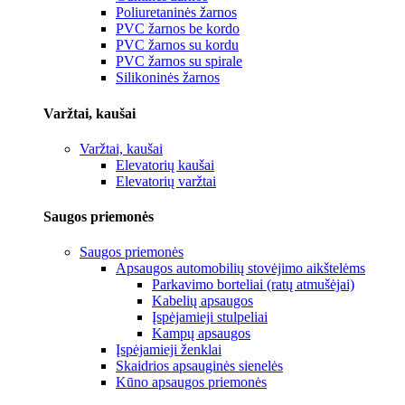
Poliuretaninės žarnos
PVC žarnos be kordo
PVC žarnos su kordu
PVC žarnos su spirale
Silikoninės žarnos
Varžtai, kaušai
Varžtai, kaušai
Elevatorių kaušai
Elevatorių varžtai
Saugos priemonės
Saugos priemonės
Apsaugos automobilių stovėjimo aikštelėms
Parkavimo borteliai (ratų atmušėjai)
Kabelių apsaugos
Įspėjamieji stulpeliai
Kampų apsaugos
Įspėjamieji ženklai
Skaidrios apsauginės sienelės
Kūno apsaugos priemonės