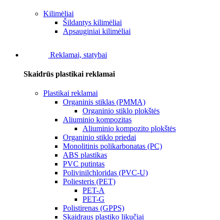
Kilimėliai
Šildantys kilimėliai
Apsauginiai kilimėliai
Reklamai, statybai
Skaidrūs plastikai reklamai
Plastikai reklamai
Organinis stiklas (PMMA)
Organinio stiklo plokštės
Aliuminio kompozitas
Aliuminio kompozito plokštės
Organinio stiklo priedai
Monolitinis polikarbonatas (PC)
ABS plastikas
PVC putintas
Polivinilchloridas (PVC-U)
Poliesteris (PET)
PET-A
PET-G
Polistirenas (GPPS)
Skaidraus plastiko likučiai