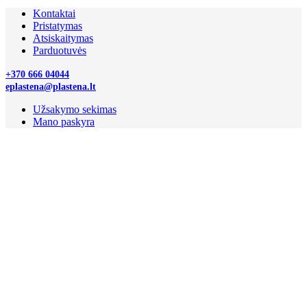
Kontaktai
Pristatymas
Atsiskaitymas
Parduotuvės
+370 666 04044
eplastena@plastena.lt
Užsakymo sekimas
Mano paskyra