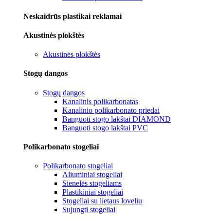
Neskaidrūs plastikai reklamai
Akustinės plokštės
Akustinės plokštės
Stogų dangos
Stogų dangos
Kanalinis polikarbonatas
Kanalinio polikarbonato priedai
Banguoti stogo lakštai DIAMOND
Banguoti stogo lakštai PVC
Polikarbonato stogeliai
Polikarbonato stogeliai
Aliuminiai stogeliai
Sienelės stogeliams
Plastikiniai stogeliai
Stogeliai su lietaus loveliu
Sujungti stogeliai