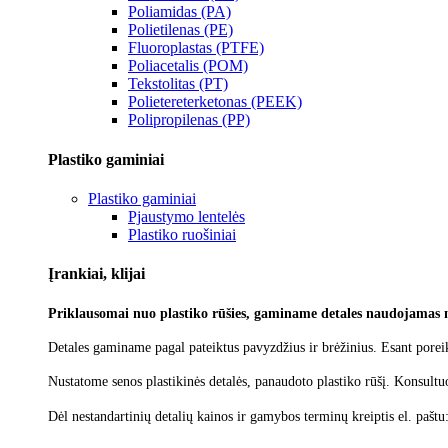
Poliamidas (PA)
Polietilenas (PE)
Fluoroplastas (PTFE)
Poliacetalis (POM)
Tekstolitas (PT)
Polietereterketonas (PEEK)
Polipropilenas (PP)
Plastiko gaminiai
Plastiko gaminiai
Pjaustymo lentelės
Plastiko ruošiniai
Įrankiai, klijai
Priklausomai nuo plastiko rūšies, gaminame detales naudojamas 
Detales gaminame pagal pateiktus pavyzdžius ir brėžinius. Esant poreik
Nustatome senos plastikinės detalės, panaudoto plastiko rūšį.
Konsultu
Dėl nestandartinių detalių kainos ir gamybos terminų kreiptis el. paštu