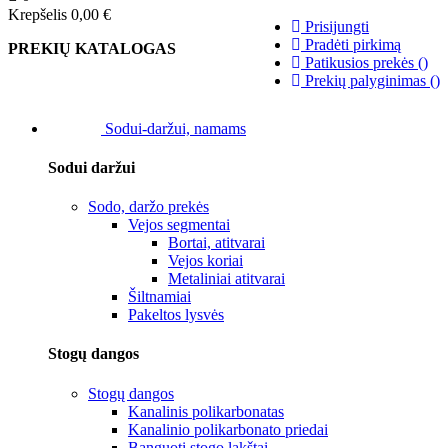
Krepšelis
0,00 €
Prisijungti
Pradėti pirkimą
PREKIŲ KATALOGAS
Patikusios prekės
(
)
Prekių palyginimas
(
)
Sodui-daržui, namams
Sodui daržui
Sodo, daržo prekės
Vejos segmentai
Bortai, atitvarai
Vejos koriai
Metaliniai atitvarai
Šiltnamiai
Pakeltos lysvės
Stogų dangos
Stogų dangos
Kanalinis polikarbonatas
Kanalinio polikarbonato priedai
Banguoti stogo lakštai