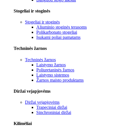
Stogeliai ir stoginės
Stogeliai ir stoginės
Aliuminio stoginės terasoms
Polikarbonato stogeliai
Įsukami poliai pamatams
Techninės žarnos
Techninės žarnos
Laistymo žarnos
Poliuretaninės žarnos
Laistymo sistemos
Žarnos maisto produktams
Diržai vejapjovėms
Diržai vejapjovėms
Trapeciniai diržai
Sinchroniniai diržai
Kilimėliai