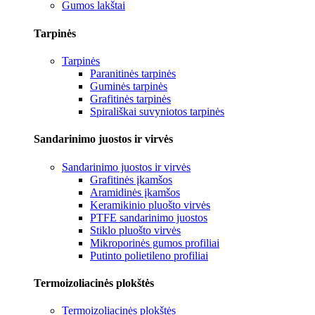
Gumos lakštai
Tarpinės
Tarpinės
Paranitinės tarpinės
Guminės tarpinės
Grafitinės tarpinės
Spirališkai suvyniotos tarpinės
Sandarinimo juostos ir virvės
Sandarinimo juostos ir virvės
Grafitinės įkamšos
Aramidinės įkamšos
Keramikinio pluošto virvės
PTFE sandarinimo juostos
Stiklo pluošto virvės
Mikroporinės gumos profiliai
Putinto polietileno profiliai
Termoizoliacinės plokštės
Termoizoliacinės plokštės