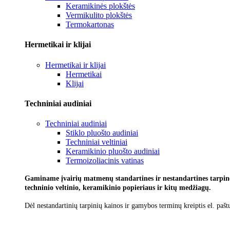
Keramikinės plokštės
Vermikulito plokštės
Termokartonas
Hermetikai ir klijai
Hermetikai ir klijai
Hermetikai
Klijai
Techniniai audiniai
Techniniai audiniai
Stiklo pluošto audiniai
Techniniai veltiniai
Keramikinio pluošto audiniai
Termoizoliacinis vatinas
Gaminame įvairių matmenų standartines ir nestandartines tarpines
techninio veltinio, keramikinio popieriaus ir kitų medžiagų.
Dėl nestandartinių tarpinių kainos ir gamybos terminų kreiptis el. pašt