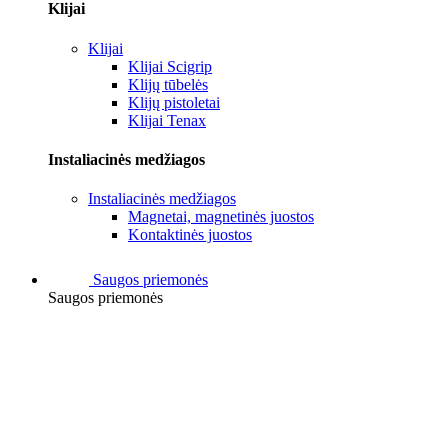
Klijai
Klijai
Klijai Scigrip
Klijų tūbelės
Klijų pistoletai
Klijai Tenax
Instaliacinės medžiagos
Instaliacinės medžiagos
Magnetai, magnetinės juostos
Kontaktinės juostos
Saugos priemonės
Saugos priemonės