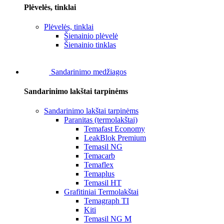
Plėvelės, tinklai
Plėvelės, tinklai
Šienainio plėvelė
Šienainio tinklas
Sandarinimo medžiagos
Sandarinimo lakštai tarpinėms
Sandarinimo lakštai tarpinėms
Paranitas (termolakštai)
Temafast Economy
LeakBlok Premium
Temasil NG
Temacarb
Temaflex
Temaplus
Temasil HT
Grafitiniai Termolakštai
Temagraph TI
Kiti
Temasil NG M