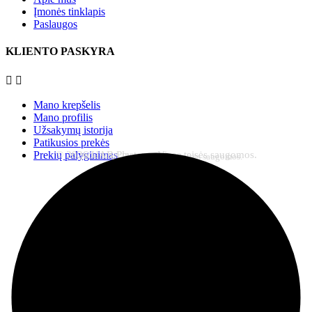
Įmonės tinklapis
Paslaugos
KLIENTO PASKYRA


Mano krepšelis
Mano profilis
Užsakymų istorija
Patikusios prekės
© 2026 UAB Plastena. Visos teisės saugomos.
Prekių palyginimas
© 2026 UAB Plastena. Visos teisės saugomos.