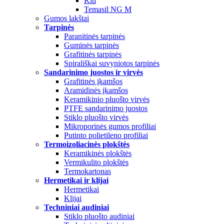
Kiti
Temasil NG M
Gumos lakštai
Tarpinės
Paranitinės tarpinės
Guminės tarpinės
Grafitinės tarpinės
Spirališkai suvyniotos tarpinės
Sandarinimo juostos ir virvės
Grafitinės įkamšos
Aramidinės įkamšos
Keramikinio pluošto virvės
PTFE sandarinimo juostos
Stiklo pluošto virvės
Mikroporinės gumos profiliai
Putinto polietileno profiliai
Termoizoliacinės plokštės
Keramikinės plokštės
Vermikulito plokštės
Termokartonas
Hermetikai ir klijai
Hermetikai
Klijai
Techniniai audiniai
Stiklo pluošto audiniai