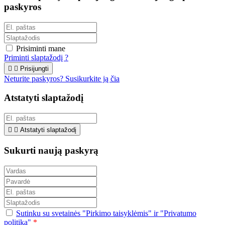
paskyros
Prisiminti mane
Priminti slaptažodį ?


Prisijungti
Neturite paskyros? Susikurkite ją čia
Atstatyti slaptažodį


Atstatyti slaptažodį
Sukurti naują paskyrą
Sutinku su svetainės "Pirkimo taisyklėmis" ir "Privatumo
politika"
*