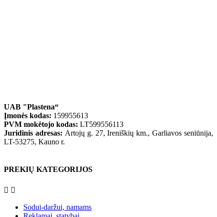
UAB "Plastena“
Įmonės kodas:
159955613
PVM mokėtojo kodas:
LT599556113
Juridinis adresas:
Artojų g. 27, Ireniškių km., Garliavos seniūnija,
LT-53275, Kauno r.
PREKIŲ KATEGORIJOS


Sodui-daržui, namams
Reklamai, statybai