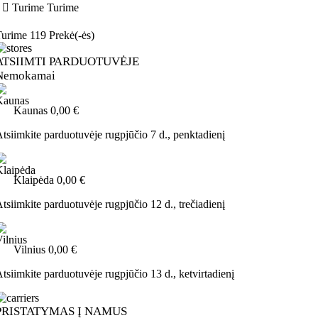

Turime
Turime
Turime
119 Prekė(-ės)
ATSIIMTI PARDUOTUVĖJE
Nemokamai
Kaunas
0,00 €
tsiimkite parduotuvėje
rugpjūčio 7 d., penktadienį
Klaipėda
0,00 €
tsiimkite parduotuvėje
rugpjūčio 12 d., trečiadienį
Vilnius
0,00 €
tsiimkite parduotuvėje
rugpjūčio 13 d., ketvirtadienį
PRISTATYMAS Į NAMUS