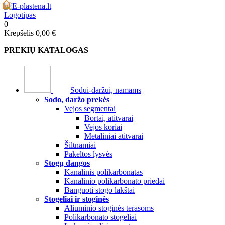
0
Krepšelis
0,00 €
PREKIŲ KATALOGAS
Sodui-daržui, namams
Sodo, daržo prekės
Vejos segmentai
Bortai, atitvarai
Vejos koriai
Metaliniai atitvarai
Šiltnamiai
Pakeltos lysvės
Stogų dangos
Kanalinis polikarbonatas
Kanalinio polikarbonato priedai
Banguoti stogo lakštai
Stogeliai ir stoginės
Aliuminio stoginės terasoms
Polikarbonato stogeliai