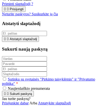
Priminti slaptažodį ?


Prisijungti
Neturite paskyros? Susikurkite ją čia
Atstatyti slaptažodį


Atstatyti slaptažodį
Sukurti naują paskyrą
Sutinku su svetainės "Pirkimo taisyklėmis" ir "Privatumo
politika"
*
Naujienlaiškio prenumerata


Sukurti paskyrą
Jau turite paskyrą?
Prisijunkite dabar
Arba
Atstatykite slaptažodį