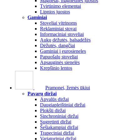
Magnetai, magnetinės juostos
Tvirtinimo elementai
Lipnios juostos
Gaminiai
Stoveliai vitrinoms
Reklaminiai stovai
Informaciniai stoveliai
Aukų dėžutės, balsadėžės
Dėžutės, dangčiai
Gaminiai į eurosieneles
Papuošalų stoveliai
Apsauginės sienelės
Krepšinio lentos
Pramonei, žemės ūkiui
Pavarų diržai
Apvalūs diržai
Daugiapleištiniai diržai
Plokšti diržai
Sinchroniniai diržai
Sugretinti diržai
Šešiakampiai diržai
Trapeciniai diržai
Variatoriniai diržai