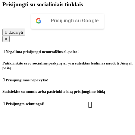
Prisijungti su socialiniais tinklais
Prisijungti su Google

Uždaryti
×

Negalima prisijungti nenurodžius el. pašto!
Patikrinkite savo socialinę paskyrą ar yra suteiktas leidimas naudoti Jūsų el.
paštą

Prisijungimas nepavyko!
Susisiekite su mumis arba pasirinkite kitą prisijungimo būdą


Prisijungta sėkmingai!