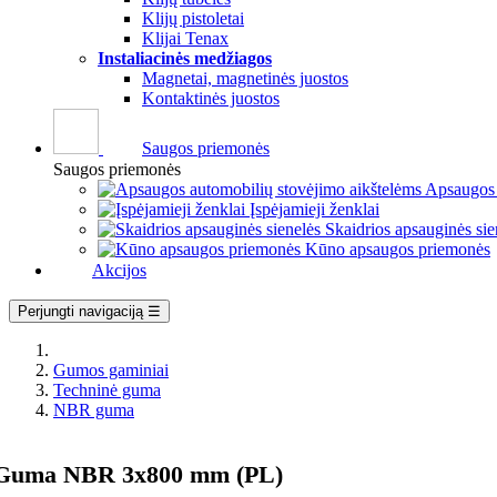
Klijų pistoletai
Klijai Tenax
Instaliacinės medžiagos
Magnetai, magnetinės juostos
Kontaktinės juostos
Saugos priemonės
Saugos priemonės
Apsaugos 
Įspėjamieji ženklai
Skaidrios apsauginės sie
Kūno apsaugos priemonės
Akcijos
Perjungti navigaciją
☰
Gumos gaminiai
Techninė guma
NBR guma
Guma NBR 3x800 mm (PL)