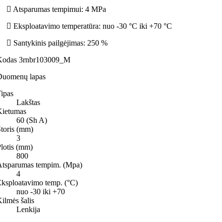
Atsparumas tempimui: 4 MPa
E
ksploatavimo
temperatūra: nuo -30 °C iki +70 °C
Santykinis pailgėjimas: 250 %
Kodas
3rnbr103009_M
Duomenų lapas
ipas
Lakštas
Kietumas
60 (Sh A)
toris (mm)
3
lotis (mm)
800
Atsparumas tempim. (Mpa)
4
ksploatavimo temp. (°C)
nuo -30 iki +70
ilmės šalis
Lenkija