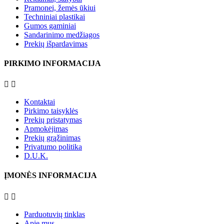
Pramonei, žemės ūkiui
Techniniai plastikai
Gumos gaminiai
Sandarinimo medžiagos
Prekių išpardavimas
PIRKIMO INFORMACIJA


Kontaktai
Pirkimo taisyklės
Prekių pristatymas
Apmokėjimas
Prekių grąžinimas
Privatumo politika
D.U.K.
ĮMONĖS INFORMACIJA


Parduotuvių tinklas
Apie mus