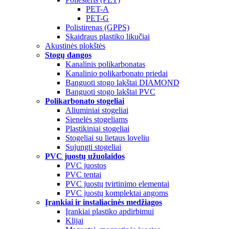
PET-A
PET-G
Polistirenas (GPPS)
Skaidraus plastiko likučiai
Akustinės plokštės
Stogų dangos
Kanalinis polikarbonatas
Kanalinio polikarbonato priedai
Banguoti stogo lakštai DIAMOND
Banguoti stogo lakštai PVC
Polikarbonato stogeliai
Aliuminiai stogeliai
Sienelės stogeliams
Plastikiniai stogeliai
Stogeliai su lietaus loveliu
Sujungti stogeliai
PVC juostų užuolaidos
PVC juostos
PVC tentai
PVC juostų tvirtinimo elementai
PVC juostų komplektai angoms
Įrankiai ir instaliacinės medžiagos
Įrankiai plastiko apdirbimui
Klijai