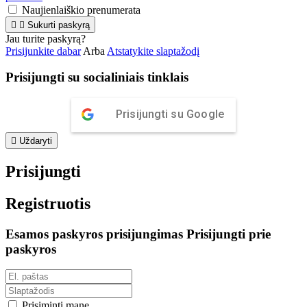
Naujienlaiškio prenumerata


Sukurti paskyrą
Jau turite paskyrą?
Prisijunkite dabar
Arba
Atstatykite slaptažodį
Prisijungti su socialiniais tinklais
Prisijungti su Google

Uždaryti
Prisijungti
Registruotis
Esamos paskyros prisijungimas
Prisijungti prie
paskyros
Prisiminti mane