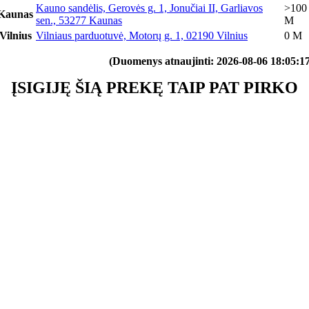
Kauno sandėlis, Gerovės g. 1, Jonučiai II, Garliavos
>100
Kaunas
sen., 53277 Kaunas
M
Vilnius
Vilniaus parduotuvė, Motorų g. 1, 02190 Vilnius
0 M
(Duomenys atnaujinti: 2026-08-06 18:05:17
ĮSIGIJĘ ŠIĄ PREKĘ TAIP PAT PIRKO