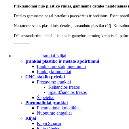
Priklausomai nuo plastiko rūšies, gaminame detales naudojamas 
Detales gaminame pagal pateiktus pavyzdžius ir brėžinius. Esant poreik
Nustatome senos plastikinės detalės, panaudoto plastiko rūšį.
Konsultu
Dėl nestandartinių detalių kainos ir gamybos terminų kreiptis el. paštu
Įrankiai, klijai
Įrankiai plastiko ir metalo apdirbimui
Įrankiai nuožulų nuėmimui
Įrankių komplektai
CNC staklių priedai
Frezavimo įrankiai
Keliančios frezos
Spaudžiančios frezos
Šepetėliai
Pneumatiniai įrankiai
Pneumatiniai kniedikliai
Nupūtimo antgaliai
Klijai
Klijai Scigrip
Klijų tūbelės