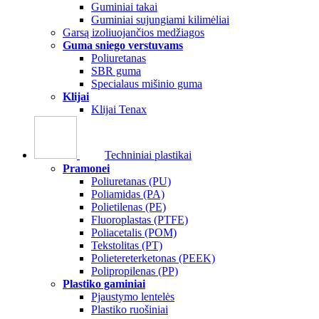
Guminiai takai
Guminiai sujungiami kilimėliai
Garsą izoliuojančios medžiagos
Guma sniego verstuvams
Poliuretanas
SBR guma
Specialaus mišinio guma
Klijai
Klijai Tenax
Techniniai plastikai
Pramonei
Poliuretanas (PU)
Poliamidas (PA)
Polietilenas (PE)
Fluoroplastas (PTFE)
Poliacetalis (POM)
Tekstolitas (PT)
Polietereterketonas (PEEK)
Polipropilenas (PP)
Plastiko gaminiai
Pjaustymo lentelės
Plastiko ruošiniai