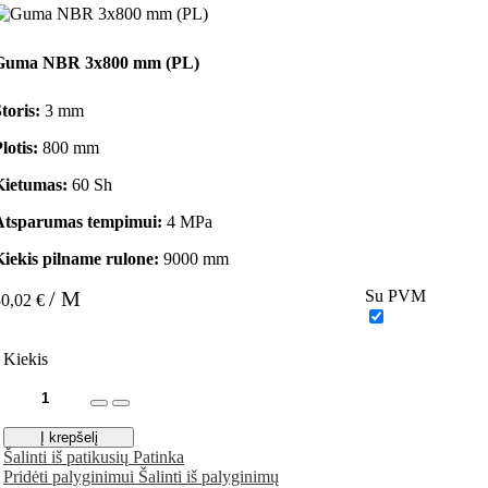
Guma NBR 3x800 mm (PL)
toris:
3 mm
lotis:
800 mm
Kietumas:
60 Sh
Atsparumas tempimui:
4 MPa
Kiekis pilname rulone:
9000 mm
/ M
Su PVM
30,02 €
Kiekis
Į krepšelį
Šalinti iš patikusių
Patinka
Pridėti palyginimui
Šalinti iš palyginimų