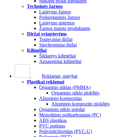
Įsukami poliai pamatams
Techninės žarnos
Laistymo žarnos
Poliuretaninės žarnos
Laistymo sistemos
Žarnos maisto produktams
Diržai vejapjovėms
Trapeciniai diržai
Sinchroniniai diržai
Kilimėliai
Šildantys kilimėliai
Apsauginiai kilimėliai
Reklamai, statybai
Plastikai reklamai
Organinis stiklas (PMMA)
Organinio stiklo plokštės
Aliuminio kompozitas
Aliuminio kompozito plokštės
Organinio stiklo priedai
Monolitinis polikarbonatas (PC)
ABS plastikas
PVC putintas
Polivinilchloridas (PVC-U)
Poliesteris (PET)