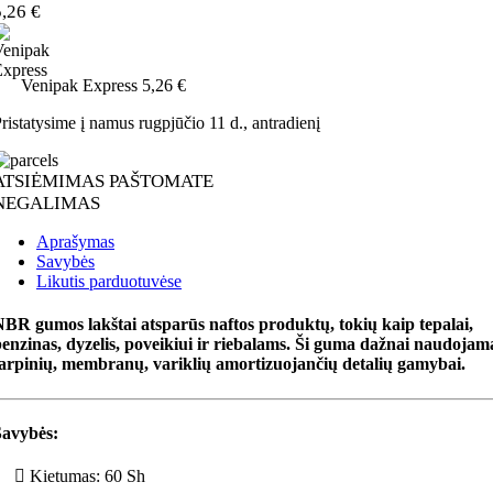
5,26 €
Venipak Express
5,26 €
ristatysime į namus
rugpjūčio 11 d., antradienį
ATSIĖMIMAS PAŠTOMATE
NEGALIMAS
Aprašymas
Savybės
Likutis parduotuvėse
BR gumos lakštai atsparūs naftos produktų, tokių kaip tepalai,
enzinas, dyzelis, poveikiui ir riebalams. Ši guma dažnai naudojam
tarpinių, membranų, variklių amortizuojančių detalių gamybai.
Savybės:
Kietumas: 60 Sh