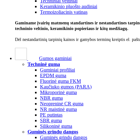
Techniniai veltiniai
Keramikinio pluošto audiniai
Termoizoliacinis vatinas
Gaminame įvairių matmenų standartines ir nestandartines tarpines
techninio veltinio, keramikinio popieriaus ir kitų medžiagų.
Dėl nestandartinių tarpinių kainos ir gamybos terminų kreiptis el. pašt
Gumos gaminiai
Techninė guma
Guminiai profiliai
EPDM guma
Fluorinė guma FKM
Kaučiuko gumos (PARA)
Mikroporinė guma
NBR guma
Neopreninė CR guma
NR maistinė guma
PE putintas
SBR guma
Silikoninė guma
Guminės grindų dangos
Guminės grindų dangos