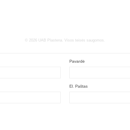
© 2026 UAB Plastena. Visos teisės saugomos.
Pavardė
El. Paštas