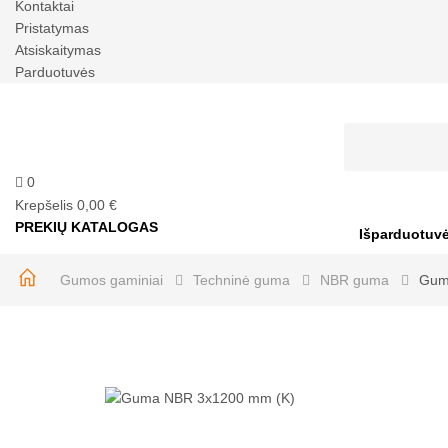
Kontaktai
Pristatymas
Atsiskaitymas
Parduotuvės
0
Krepšelis
0,00 €
PREKIŲ KATALOGAS
Išparduotuv
Gumos gaminiai
Techninė guma
NBR guma
Gum