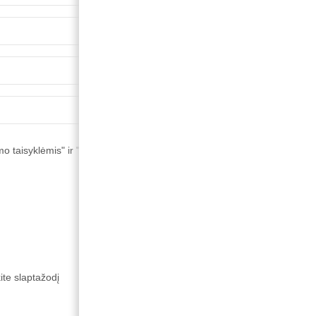
o taisyklėmis" ir "Privatumo politika"
*


SUKURTI PASKYRĄ
ite slaptažodį