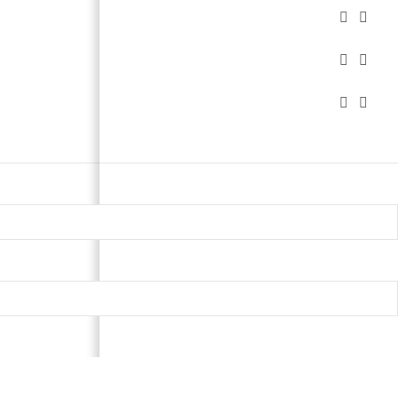





