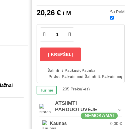
20,26 €
Su PVM
/ M
Į KREPŠELĮ
Šalinti Iš Patikusių
Patinka
Pridėti Palyginimui
Šalinti Iš Palyginimų
dažnai
205 Prekė(-ės)
Turime
ATSIIMTI
PARDUOTUVĖJE
NEMOKAMAI
Kaunas
0,00 €