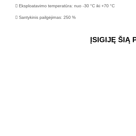
E
ksploatavimo
temperatūra: nuo -30 °C iki +70 °C
Santykinis pailgėjimas: 250 %
ĮSIGIJĘ ŠIĄ