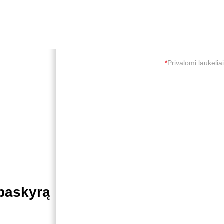
*
Privalomi laukeliai
 paskyrą