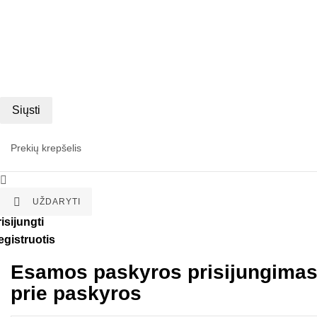
Siųsti
Prekių krepšelis


UŽDARYTI
isijungti
egistruotis
Esamos paskyros prisijungima
prie paskyros