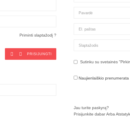
Priminti slaptažodį ?


PRISIJUNGTI
Sutinku su svetainės "Pirkim
Naujienlaiškio prenumerata
Jau turite paskyrą?
Prisijunkite dabar
Arba
Atstatyk