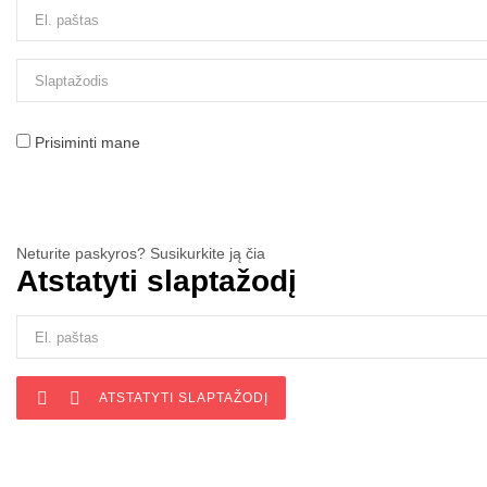
Prisiminti mane
Neturite paskyros? Susikurkite ją čia
Atstatyti slaptažodį


ATSTATYTI SLAPTAŽODĮ