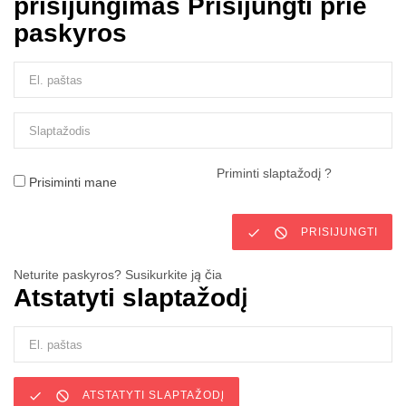
prisijungimas
Prisijungti prie
paskyros
Priminti slaptažodį ?
Prisiminti mane


PRISIJUNGTI
Neturite paskyros? Susikurkite ją čia
Atstatyti slaptažodį


ATSTATYTI SLAPTAŽODĮ