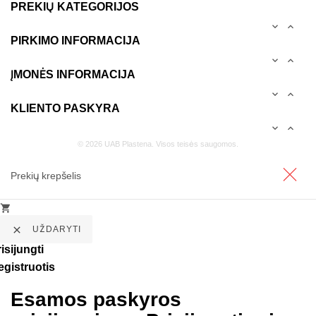
PREKIŲ KATEGORIJOS


PIRKIMO INFORMACIJA


ĮMONĖS INFORMACIJA


KLIENTO PASKYRA


© 2026 UAB Plastena. Visos teisės saugomos.
Prekių krepšelis


UŽDARYTI
isijungti
egistruotis
Esamos paskyros