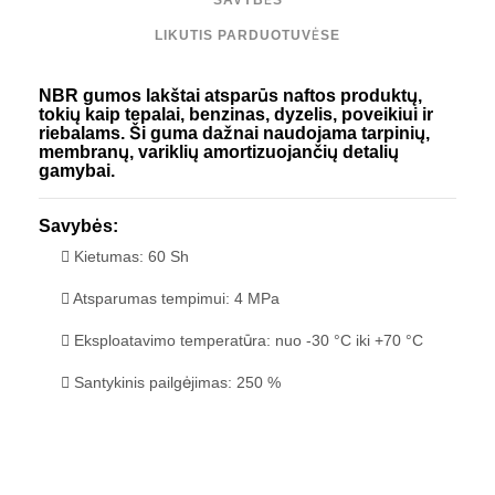
SAVYBĖS
LIKUTIS PARDUOTUVĖSE
NBR gumos lakštai atsparūs naftos produktų,
tokių kaip tepalai, benzinas, dyzelis, poveikiui ir
riebalams. Ši guma dažnai naudojama tarpinių,
membranų, variklių amortizuojančių detalių
gamybai.
Savybės:
Kietumas: 60 Sh
Atsparumas tempimui: 4 MPa
Eksploatavimo temperatūra: nuo -30 °C iki +70 °C
Santykinis pailgėjimas: 250 %