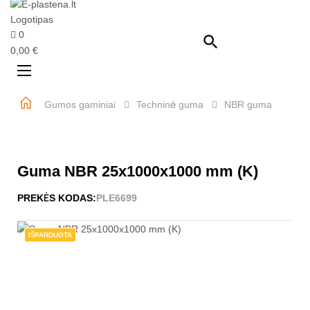
0

0,00 €
Perjungti
☰
navigaciją
Gumos gaminiai
Techninė guma
NBR guma
Guma NBR 25x1000x1000 mm (K)
PREKĖS KODAS:
PLE6699
IŠPARDUOTA