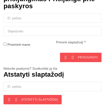
paskyros
Priminti slaptažodį ?
Prisiminti mane


PRISIJUNGTI
Neturite paskyros? Susikurkite ją čia
Atstatyti slaptažodį


ATSTATYTI SLAPTAŽODĮ