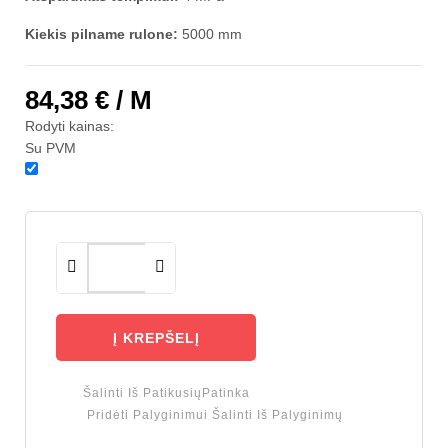
Kiekis pilname rulone:
5000 mm
84,38 €
/ M
Rodyti kainas:
Su PVM
Į KREPŠELĮ
Šalinti Iš Patikusių
Patinka
Pridėti Palyginimui
Šalinti Iš Palyginimų