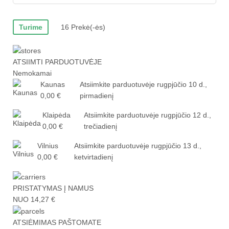
Turime
16 Prekė(-ės)
ATSIIMTI PARDUOTUVĖJE
Nemokamai
Kaunas
Atsiimkite parduotuvėje
rugpjūčio 10 d.,
0,00 €
pirmadienį
Klaipėda
Atsiimkite parduotuvėje
rugpjūčio 12 d.,
0,00 €
trečiadienį
Vilnius
Atsiimkite parduotuvėje
rugpjūčio 13 d.,
0,00 €
ketvirtadienį
PRISTATYMAS Į NAMUS
NUO 14,27 €
ATSIĖMIMAS PAŠTOMATE