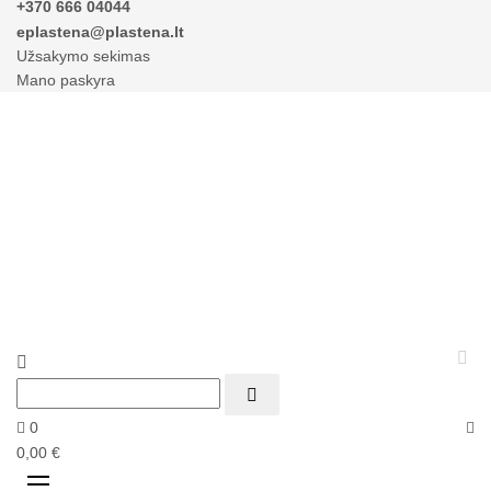
+370 666 04044
eplastena@plastena.lt
Užsakymo sekimas
Mano paskyra



0
0,00 €
Perjungti
☰