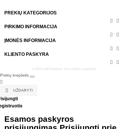
PREKIŲ KATEGORIJOS


PIRKIMO INFORMACIJA


ĮMONĖS INFORMACIJA


KLIENTO PASKYRA


© 2026 UAB Plastena. Visos teisės saugomos.
Prekių krepšelis


UŽDARYTI
isijungti
egistruotis
Esamos paskyros
prisijungimas
Prisijungti prie