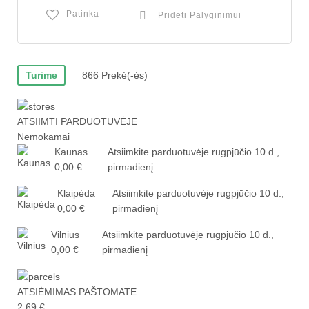
Patinka
Pridėti Palyginimui
Turime
866 Prekė(-ės)
ATSIIMTI PARDUOTUVĖJE
Nemokamai
Kaunas
Atsiimkite parduotuvėje
rugpjūčio 10 d.,
0,00 €
pirmadienį
Klaipėda
Atsiimkite parduotuvėje
rugpjūčio 10 d.,
0,00 €
pirmadienį
Vilnius
Atsiimkite parduotuvėje
rugpjūčio 10 d.,
0,00 €
pirmadienį
ATSIĖMIMAS PAŠTOMATE
2,69 €