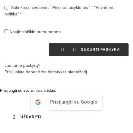
Sutinku su svetainės "Pirkimo taisyklėmis" ir "Privatumo
politika"
*
Naujienlaiškio prenumerata


SUKURTI PASKYRĄ
Jau turite paskyrą?
Prisijunkite dabar
Arba
Atstatykite slaptažodį
Prisijungti su socialiniais tinklais
Prisijungti su Google

UŽDARYTI