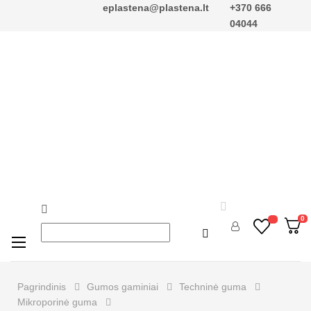
eplastena@plastena.lt
+370 666
04044


0

Perjungti
☰
navigaciją
Pagrindinis
Gumos gaminiai
Techninė guma
Mikroporinė guma