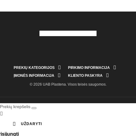


PREKIŲ KATEGORIJOS
PIRKIMO INFORMACIJA


ĮMONĖS INFORMACIJA
KLIENTO PASKYRA
© 2026 UAB Plastena. Visos teisės saugomos.
Prekių krepšelis


UŽDARYTI
isijungti