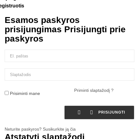
egistruotis
Esamos paskyros
prisijungimas
Prisijungti prie
paskyros
Priminti slaptažodį ?
Prisiminti mane


PRISIJUNGTI
Neturite paskyros? Susikurkite ją čia
Atstatyti slaptažodį