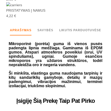
PRISTATYMAS Į NAMUS
4,22 €
APRAŠYMAS
SAVYBĖS
LIKUTIS PARDUOTUVĖSE
Mikroporinė (porėta) guma iš vienos pusės
padengta lipnia medžiaga. Gaminama iš EPDM
gumos. Atspari atmosferos poveikiui (orui, UV
spinduliams), ugniai. Gumoje esančios
mikroporos yra uždaros struktūros, todėl
nepraleidžia oro ir negeria vandens.
Ši minkšta, elastinga guma
naudojama
tarpinių ir
kitų sandariklių gamyboje, detalių ir mazgų
padengimui, vibracijos mažinimui, terminei
izoliacijai, triukšmo slopinimui.
Įsigiję Šią Prekę Taip Pat Pirko